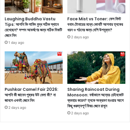
কে
ট
'
অ্
ভা
যা
Laughing Buddha Vastu
Face Mist vs Toner: ফেস মিস্ট
র
ন্ড
Tips: আপনি কি লাফিং বুদ্ধ সঠিক স্থানে
বনাম টোনারের মধ্যে কোনটি আপনার ত্বকের
তে
সে
রেখেছেন? সম্পদ আকর্ষণের জন্য সঠিক দিকটি
ধরন ও গঠনের জন্য বেশি উপযুক্ত?
র
জেনে নিন
ক্সি
2 days ago
সু
অ
1 day ago
ই
ব
জা
তা
র
রে
ল্যা
হা
ন্ড
জি
'
র
ব
হ
Pushkar Camel Fair 2026:
Sharing Raincoat During
লা
য়ে
আপনি কী জানেন পুষ্কর উট মেলা কী? না
Monsoon: বর্ষাকালে অন্যের রেইনকোট
হ
ছে
জানলে এখনই জেনে নিন
ব্যবহার করেন? ত্বকে সংক্রমণ হওয়ার আগে
য়
ন
কিছু গুরুত্বপূর্ণ বিষয় জেনে রাখুন
2 days ago
দি
2 days ago
শা
পা
টা