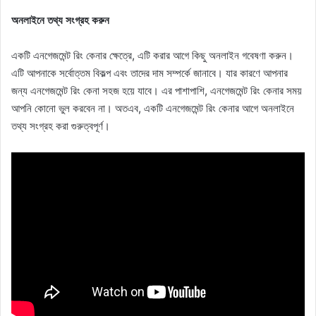
অনলাইনে তথ্য সংগ্রহ করুন
একটি এনগেজমেন্ট রিং কেনার ক্ষেত্রে, এটি করার আগে কিছু অনলাইন গবেষণা করুন।
এটি আপনাকে সর্বোত্তম বিকল্প এবং তাদের দাম সম্পর্কে জানাবে। যার কারণে আপনার
জন্য এনগেজমেন্ট রিং কেনা সহজ হয়ে যাবে। এর পাশাপাশি, এনগেজমেন্ট রিং কেনার সময়
আপনি কোনো ভুল করবেন না। অতএব, একটি এনগেজমেন্ট রিং কেনার আগে অনলাইনে
তথ্য সংগ্রহ করা গুরুত্বপূর্ণ।