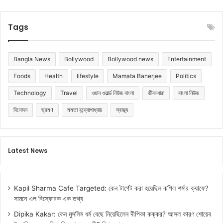
গা
মী
রা
Tags
Bangla News
Bollywood
Bollywood news
Entertainment
Foods
Health
lifestyle
Mamata Banerjee
Politics
Technology
Travel
ওয়ান ওয়ার্ল্ড নিউজ বাংলা
জীবনধারা
বাংলা নিউজ
বিনোদন
ভ্রমণ
মমতা বন্দ্যোপাধ্যায়
স্বাস্থ্য
Latest News
Kapil Sharma Cafe Targeted: কেন টার্গেট করা হয়েছিল কপিল শর্মার ক্যাফে?
সামনে এল বিস্ফোরক এক তথ্য
Dipika Kakar: কেন মুসলিম ধর্ম বেছে নিয়েছিলেন দীপিকা কক্কর? আসল কারণ শোয়েব