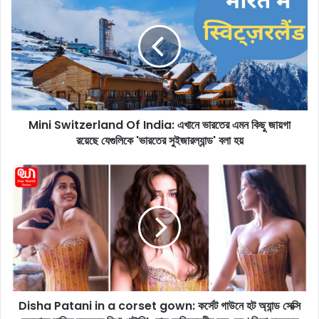
i
n
i
S
w
i
t
z
Mini Switzerland Of India: এখানে ভারতের এমন কিছু জায়গা
e
রয়েছে যেগুলিকে 'ভারতের সুইজারল্যান্ড' বলা হয়
r
l
a
D
n
i
d
s
O
h
f
a
I
P
n
a
d
t
i
a
a
Disha Patani in a corset gown: কর্সেট গাউনে হট অ্যান্ড সেক্সি
n
: