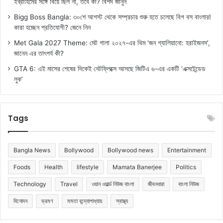
ইব্রাহিমের সঙ্গে বিয়ে ছিল না, তবে কী? বিশদ জানুন
Bigg Boss Bangla: ৩০শে আগস্ট থেকে সম্প্রচার শুরু হতে চলেছে বিগ বস বাংলার!
কারা হচ্ছেন প্রতিযোগী? জেনে নিন
Met Gala 2027 Theme: মেট গালা ২০২৭-এর থিম ‘জন গ্যালিয়ানো: হরাইজনস’,
জানেন এর তাৎপর্য কী?
GTA 6: এই মাসের শেষের দিকেই নেটফ্লিক্সে আসছে জিটিএ ৬-এর একটি ‘এক্সটেন্ডেড
লুক’
Tags
Bangla News
Bollywood
Bollywood news
Entertainment
Foods
Health
lifestyle
Mamata Banerjee
Politics
Technology
Travel
ওয়ান ওয়ার্ল্ড নিউজ বাংলা
জীবনধারা
বাংলা নিউজ
বিনোদন
ভ্রমণ
মমতা বন্দ্যোপাধ্যায়
স্বাস্থ্য