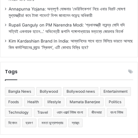
Annapurna Yojana: অন্নপূর্ণা যোজনার ‘ভেরিফিকেশন’ নিয়ে এবার বিরাট ঘোষণা
মুখ্যমন্ত্রীর! কবে টাকা পাবেন? বিশদ জানালেন শুভেন্দু অধিকারী
Rupali Ganguly on PM Narendra Modi: ‘প্রধানমন্ত্রী নরেন্দ্র মোদি যদি
সত্যিই একনায়ক হতেন…’ অভিনেত্রী রূপালি গঙ্গোপাধ্যায়ের মন্তব্যে জোরদার বিতর্ক
Kim Kardashian Brand In India: আম্বানিদের সাথে হাতে মিলিয়ে ভারতে আসছে
কিম কার্দাশিয়ানের ব্র্যান্ড ‘স্কিমস’, এটি কোথায় বিক্রি হবে?
Tags
Bangla News
Bollywood
Bollywood news
Entertainment
Foods
Health
lifestyle
Mamata Banerjee
Politics
Technology
Travel
ওয়ান ওয়ার্ল্ড নিউজ বাংলা
জীবনধারা
বাংলা নিউজ
বিনোদন
ভ্রমণ
মমতা বন্দ্যোপাধ্যায়
স্বাস্থ্য