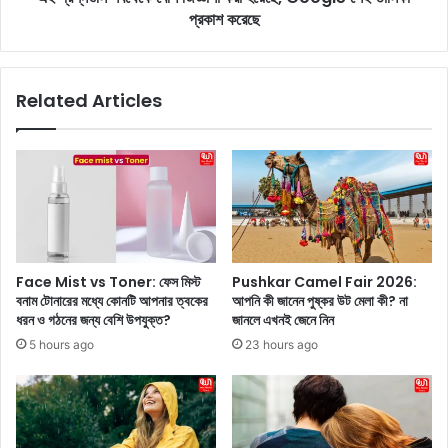
ঙ্গ
n
প্রকাশ করেছে
ল
S
হু
e
ড
a
Related Articles
’
r
কে
c
ন
h
বে
2
শি
0
বে
2
ছে
4
নি
:
চ্ছে
2
Face Mist vs Toner: ফেস মিস্ট
Pushkar Camel Fair 2026:
মা
0
বনাম টোনারের মধ্যে কোনটি আপনার ত্বকের
আপনি কী জানেন পুষ্কর উট মেলা কী? না
নু
2
ধরন ও গঠনের জন্য বেশি উপযুক্ত?
জানলে এখনই জেনে নিন
ষ
4
5 hours ago
23 hours ago
?
সা
কে
লে
ন
G
তা
o
দে
o