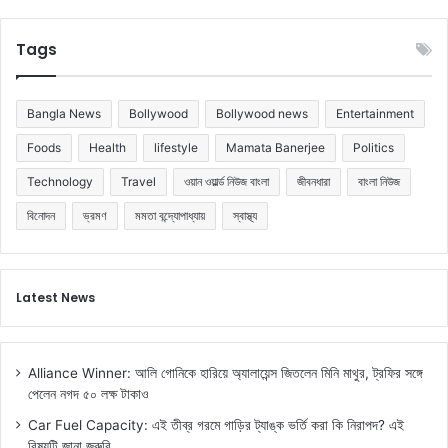
Tags
Bangla News
Bollywood
Bollywood news
Entertainment
Foods
Health
lifestyle
Mamata Banerjee
Politics
Technology
Travel
ওয়ান ওয়ার্ল্ড নিউজ বাংলা
জীবনধারা
বাংলা নিউজ
বিনোদন
ভ্রমণ
মমতা বন্দ্যোপাধ্যায়
স্বাস্থ্য
Latest News
Alliance Winner: আলি গোনিকে হারিয়ে অ্যালায়েন্স জিতলেন মিনি মাথুর, ট্রফির সঙ্গে
পেলেন নগদ ৫০ লক্ষ টাকাও
Car Fuel Capacity: এই তীব্র গরমে গাড়ির ট্যাঙ্ক ভর্তি করা কি নিরাপদ? এই
বিষয়টি জানা জরুরি