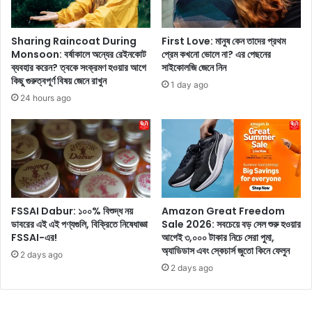
র
g
এ
l
ই
e
Sharing Raincoat During
First Love: মানুষ কেন তাদের প্রথম
স
-
Monsoon: বর্ষাকালে অন্যের রেইনকোট
প্রেম কখনো ভোলে না? এর পেছনের
ম্প
কে
ব্যবহার করেন? ত্বকে সংক্রমণ হওয়ার আগে
সাইকোলজি জেনে নিন
র্কে
কিছু গুরুত্বপূর্ণ বিষয় জেনে রাখুন
এ
1 day ago
থা
ই
24 hours ago
কা
প্র
ক
শ্ন
ঠি
গু
ন
লি
হ
স
য়ে
ব
উ
থে
FSSAI Dabur: ১০০% বিশুদ্ধ নয়
Amazon Great Freedom
ঠ
কে
ডাবরের এই এই পণ্যগুলি, বিক্রিতে নিষেধাজ্ঞা
Sale 2026: সবচেয়ে বড় সেল শুরু হওয়ার
ছে
বে
FSSAI-এর!
আগেই ৩,০০০ টাকার নিচে সেরা পুমা,
?
শি
অ্যাডিডাস এবং স্কেচার্স জুতো কিনে ফেলুন
2 days ago
জি
2 days ago
জ্ঞা
সা
ক