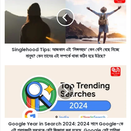
i
n
g
l
e
h
o
o
Singlehood Tips: আজকাল এই ‘সিঙ্গলহুড’ কেন বেশি বেছে নিচ্ছে
d
মানুষ? কেন তাদের এই সম্পর্কে থাকা কঠিন হয়ে উঠছে?
T
i
p
G
s
o
:
o
আ
g
জ
l
কা
e
ল
Y
এ
e
ই
a
‘
Google Year in Search 2024: 2024 সালে Google-কে
r
সি
এই প্রশ্নগুলি সবথেকে বেশি জিজ্ঞাসা করা হয়েছে, Google সেই তালিকা
i