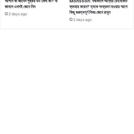
আপনি কী জানেন পুষ্কর উট মেলা কী? না
Monsoon: বর্ষাকালে অন্যের রেইনকোট
জে
কো
জানলে এখনই জেনে নিন
ব্যবহার করেন? ত্বকে সংক্রমণ হওয়ার আগে
নে
থা
কিছু গুরুত্বপূর্ণ বিষয় জেনে রাখুন
নি
2 days ago
য়
2 days ago
ন
জে
নে
নি
ন