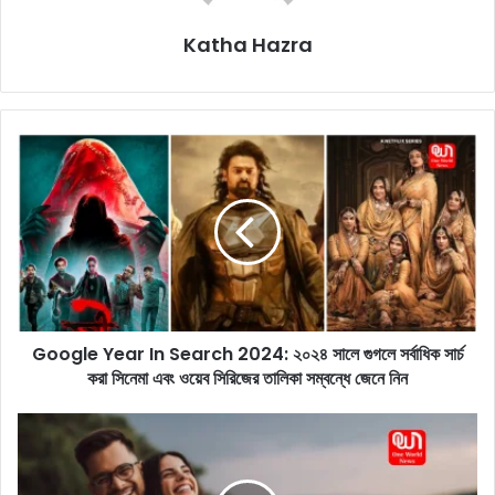
Katha Hazra
G
o
o
g
l
e
Y
e
a
Google Year In Search 2024: ২০২৪ সালে গুগলে সর্বাধিক সার্চ
r
করা সিনেমা এবং ওয়েব সিরিজের তালিকা সম্বন্ধে জেনে নিন
I
n
S
R
e
e
a
n
r
t