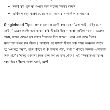
ভালো সঙ্গী খুঁজে না পাওয়ার ফলে অনেকে সিঙ্গেল থাকেন
আর্থিক অবস্থা খারাপ হওয়ার কারণে অনেকে সম্পর্কে যেতে পারেন না
Singlehood Tips:
অনেক তরুণ বা তরুণী বলে থাকেন ‘একা আছি, দিব্যি ভালো
আছি।’ অনেক তরুণী ভেবে থাকেন বাকি জীবনটা বিয়ে না করেই কাটিয়ে দেবেন। অনেকে
প্রেম, সম্পর্ক থেকেও দূরে থাকার সিদ্ধান্ত নিয়ে থাকেন। তারা একা থেকে নিজের
স্বপ্নপূরণ করতে চান জীবনে। আমাদের এই সমাজে জীবনে চলার সময় অনেককে শুনতে
হয় ‘ওর বিয়ে হয়নি’, ‘বয়স বাড়লে সাথীর দরকার পড়ে’, ‘সাথী না থাকলে নিজেকে একাকিত্ব
গিলে খাবে’। কিন্তু এখনকার দিনে এসব কথা কে কার শোনে। এই ‘সিঙ্গলহুড’কে আপন
করে নিতে চাইছেন অনেক তরুণ, তরুণী।