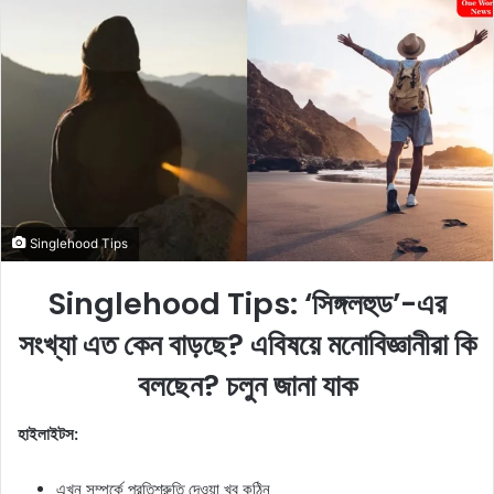
d
a
n
e
m
a
i
l
Singlehood Tips
Singlehood Tips: ‘সিঙ্গলহুড’-এর
সংখ্যা এত কেন বাড়ছে? এবিষয়ে মনোবিজ্ঞানীরা কি
বলছেন? চলুন জানা যাক
হাইলাইটস:
এখন সম্পর্কে প্রতিশ্রুতি দেওয়া খুব কঠিন