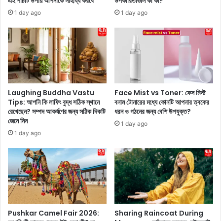
এই পাঁচটি উপায় আপনাকে সাহায্য করবে
উপকারিতাগুলি কী কী?
র্চ
ফ্রে
1 day ago
1 day ago
ক
ন্ড
রা
-
সি
ব
নে
য়
মা
ফ্রে
এ
ন্ড
বং
,
ও
শু
Laughing Buddha Vastu
Face Mist vs Toner: ফেস মিস্ট
য়ে
রু
Tips: আপনি কি লাফিং বুদ্ধ সঠিক স্থানে
বনাম টোনারের মধ্যে কোনটি আপনার ত্বকের
ব
মা
রেখেছেন? সম্পদ আকর্ষণের জন্য সঠিক দিকটি
ধরন ও গঠনের জন্য বেশি উপযুক্ত?
সি
জেনে নিন
ত্র
1 day ago
রি
১
1 day ago
জে
৫
র
০
তা
০
লি
টা
কা
কা
স
থে
ম্ব
কে
Pushkar Camel Fair 2026:
Sharing Raincoat During
ন্ধে
!