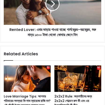
c
e
h
d
2
L
0
o
2
v
4
Rented Lover: এবার ভাড়ায় পাওয়া যাচ্ছে গার্লফ্রেন্ড-বয়ফ্রেন্ড, শুরু
e
:
মাত্র ১৫০০ টাকা থেকে! কোথায় জেনে নিন
r
২
:
০
এ
২
বা
Related Articles
৪
র
সা
ভা
লে
ড়া
গু
য়
গ
পা
লে
ও
স
য়া
র্বা
যা
ধি
চ্ছে
Love Marriage Tips: আপনার
2x2x2 Rule: মদ্যপায়ীদের জন্য
ক
গা
পরিবারের সদস্যরা কি লাভ ম্যারেজে রাজি নন?
2x2x2 গোল্ডেন রুল কী এবং এর
সা
র্ল