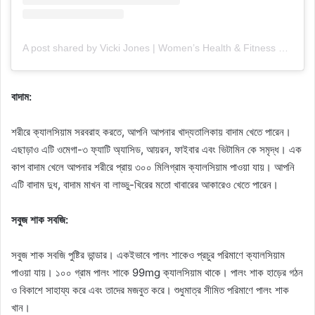
A post shared by Vicki Jones | Women’s Health & Fitness Coach
বাদাম:
শরীরে ক্যালসিয়াম সরবরাহ করতে, আপনি আপনার খাদ্যতালিকায় বাদাম খেতে পারেন।
এছাড়াও এটি ওমেগা-৩ ফ্যাটি অ্যাসিড, আয়রন, ফাইবার এবং ভিটামিন কে সমৃদ্ধ। এক
কাপ বাদাম খেলে আপনার শরীরে প্রায় ৩০০ মিলিগ্রাম ক্যালসিয়াম পাওয়া যায়। আপনি
এটি বাদাম দুধ, বাদাম মাখন বা লাড্ডু-খিরের মতো খাবারের আকারেও খেতে পারেন।
সবুজ শাক সবজি:
সবুজ শাক সবজি পুষ্টির ভান্ডার। একইভাবে পালং শাকেও প্রচুর পরিমাণে ক্যালসিয়াম
পাওয়া যায়। ১০০ গ্রাম পালং শাকে 99mg ক্যালসিয়াম থাকে। পালং শাক হাড়ের গঠন
ও বিকাশে সাহায্য করে এবং তাদের মজবুত করে। শুধুমাত্র সীমিত পরিমাণে পালং শাক
খান।