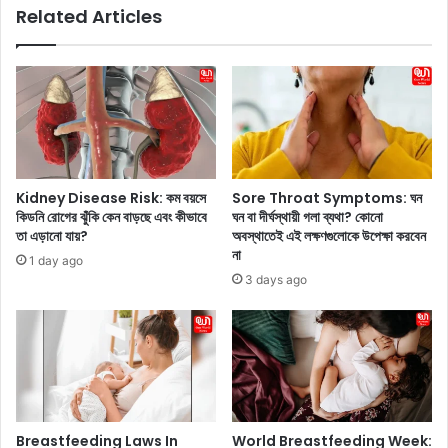
Related Articles
a
l
t
e
i
2
o
0
n
2
s
4
h
:
i
২
p
০
Kidney Disease Risk: কম বয়সে
Sore Throat Symptoms: ঘন
s
২
কিডনি রোগের ঝুঁকি কেন বাড়ছে এবং কীভাবে
ঘন বা দীর্ঘস্থায়ী গলা ব্যথা? কোনো
:
৪
তা এড়ানো যায়?
অবস্থাতেই এই লক্ষণগুলোকে উপেক্ষা করবেন
আ
-
না
1 day ago
প
এ
3 days ago
নি
র
এ
ম
ক
জা
টি
ন
নি
ক
রা
বে
প
?
দ
তা
Breastfeeding Laws In
World Breastfeeding Week: