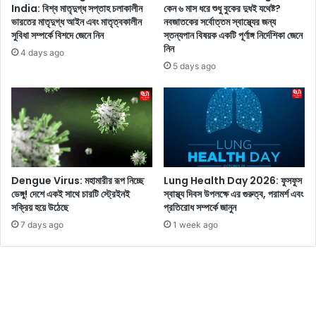
স
রি
India: বিশ্ব মাতৃদুগ্ধ সপ্তাহ চলাকালীন
কেন ৬ মাস ধরে শুধু বুকের দুধই যথেষ্ট?
ম্প
ভারতের মাতৃদুগ্ধ আইন এবং মাতৃত্বকালীন
নবজাতকের সর্বোত্তম স্বাস্থ্যের জন্য
খ
সুবিধা সম্পর্কে বিশদে জেনে নিন
স্তন্যপান বিষয়ক একটি পূর্ণাঙ্গ নির্দেশিকা জেনে
র্ক
,
নিন
চা
স
4 days ago
ন
ম
5 days ago
তা
য়
হ
,
লে
ক
ব
খ
ন্ধ
ন
ক
ই
রু
ফ
Dengue Virus: মহামারীর রূপ নিচ্ছে
Lung Health Day 2026: ফুসফুস
ন
তা
ডেঙ্গু! দেশে একই সাথে চারটি স্ট্রেইনই
স্বাস্থ্য দিবস উপলক্ষে এর গুরুত্ব, পরামর্শ এবং
এ
র
সক্রিয় হয়ে উঠেছে
প্রতিরোধ সম্পর্কে জানুন
ই
শু
7 days ago
1 week ago
৫
রু
টি
হ
ডে
বে
টিং
জে
আ
নে
চ
নি