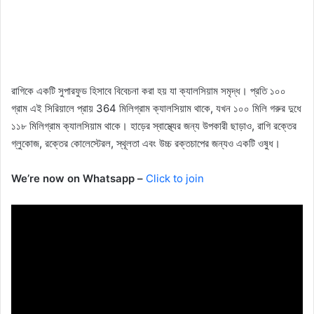
রাগিকে একটি সুপারফুড হিসাবে বিবেচনা করা হয় যা ক্যালসিয়াম সমৃদ্ধ। প্রতি ১০০
গ্রাম এই সিরিয়ালে প্রায় 364 মিলিগ্রাম ক্যালসিয়াম থাকে, যখন ১০০ মিলি গরুর দুধে
১১৮ মিলিগ্রাম ক্যালসিয়াম থাকে। হাড়ের স্বাস্থ্যের জন্য উপকারী ছাড়াও, রাগি রক্তের
গ্লুকোজ, রক্তের কোলেস্টেরল, স্থূলতা এবং উচ্চ রক্তচাপের জন্যও একটি ওষুধ।
We’re now on Whatsapp –
Click to join