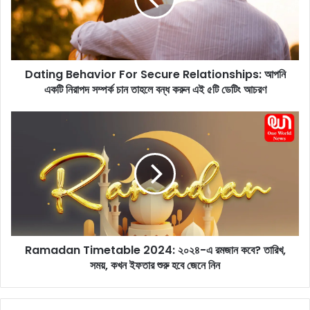
n
g
B
e
h
Dating Behavior For Secure Relationships: আপনি
a
একটি নিরাপদ সম্পর্ক চান তাহলে বন্ধ করুন এই ৫টি ডেটিং আচরণ
v
i
o
R
r
a
F
m
o
a
r
d
S
a
e
n
c
T
u
i
r
Ramadan Timetable 2024: ২০২৪-এ রমজান কবে? তারিখ,
m
e
সময়, কখন ইফতার শুরু হবে জেনে নিন
e
R
t
e
a
l
b