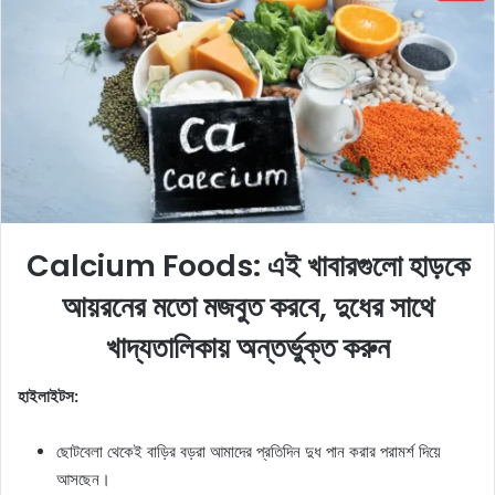
a
n
e
m
a
i
l
Calcium Foods:
এই খাবারগুলো হাড়কে
আয়রনের মতো মজবুত করবে, দুধের সাথে
খাদ্যতালিকায় অন্তর্ভুক্ত করুন
হাইলাইটস:
ছোটবেলা থেকেই বাড়ির বড়রা আমাদের প্রতিদিন দুধ পান করার পরামর্শ দিয়ে
আসছেন।