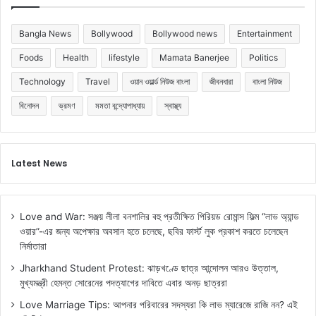
Bangla News
Bollywood
Bollywood news
Entertainment
Foods
Health
lifestyle
Mamata Banerjee
Politics
Technology
Travel
ওয়ান ওয়ার্ল্ড নিউজ বাংলা
জীবনধারা
বাংলা নিউজ
বিনোদন
ভ্রমণ
মমতা বন্দ্যোপাধ্যায়
স্বাস্থ্য
Latest News
Love and War: সঞ্জয় লীলা বনশালির বহু প্রতীক্ষিত পিরিয়ড রোমান্স ফিল্ম “লাভ অ্যান্ড
ওয়ার”-এর জন্য অপেক্ষার অবসান হতে চলেছে, ছবির ফার্স্ট লুক প্রকাশ করতে চলেছেন
নির্মাতারা
Jharkhand Student Protest: ঝাড়খণ্ডে ছাত্র আন্দোলন আরও উত্তাল,
মুখ্যমন্ত্রী হেমন্ত সোরেনের পদত্যাগের দাবিতে এবার অনড় ছাত্ররা
Love Marriage Tips: আপনার পরিবারের সদস্যরা কি লাভ ম্যারেজে রাজি নন? এই