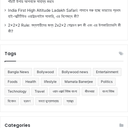
পাঁচটি উপায় আপনাকে সাহায্য করবে
India First High Altitude Ladakh Safari: লাদাখে শুরু হচ্ছে ভারতের প্রথম
হাই-অল্টিটিউড ওয়াইল্ডলাইফ সাফারি, এর বিশেষত্ব কী?
2x2x2 Rule: মদ্যপায়ীদের জন্য 2x2x2 গোল্ডেন রুল কী এবং এর উপকারিতাগুলি কী
কী?
Tags
Bangla News
Bollywood
Bollywood news
Entertainment
Foods
Health
lifestyle
Mamata Banerjee
Politics
Technology
Travel
ওয়ান ওয়ার্ল্ড নিউজ বাংলা
জীবনধারা
বাংলা নিউজ
বিনোদন
ভ্রমণ
মমতা বন্দ্যোপাধ্যায়
স্বাস্থ্য
Categories