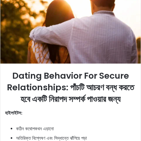
a
n
e
m
a
i
l
Dating Behavior For Secure
Relationships: পাঁচটি আচরণ বন্ধ করতে
হবে একটি নিরাপদ সম্পর্ক পাওয়ার জন্য
হাইলাইটস:
কঠিন কথোপকথন এড়ানো
অতিরিক্ত বিশ্লেষণ এবং সিদ্ধান্তে ঝাঁপিয়ে পড়া