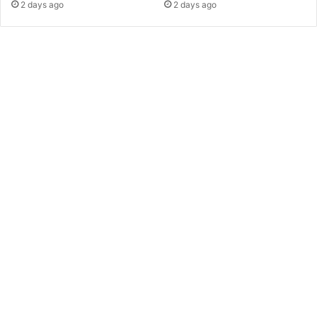
2 days ago
2 days ago
স
গু
লি
কে
দু
ধে
র
চে
য়ে
ও
শ
ক্তি
শা
লী
ব
লে
ম
নে
ক
রা
হ