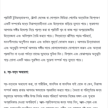
প্রতিটি ইন্টারঅ্যাকশন, টেক্সট মেসেজ বা সোশ্যাল মিডিয়া পোস্টের অত্যধিক বিশ্লেষণ
একটি সম্পর্কের মধ্যে নিরাপত্তাহীনতা এবং উদ্বেগকে বাড়িয়ে তুলতে পারে। ক্রমাগত
আপনার সঙ্গীর উদ্দেশ্য নিয়ে প্রশ্ন করা বা প্রতিটি শব্দ বা কাজ পড়া অপ্রয়োজনীয়
উত্তেজনা এবং অবিশ্বাস তৈরি করতে পারে। সিদ্ধান্তে ঝাঁপিয়ে পড়ার পরিবর্তে,
মননশীলতার অনুশীলন করুন এবং বর্তমান মুহুর্তে ফোকাস করুন। আপনার চিন্তাভাবনা
এবং অনুভূতি সম্পর্কে আপনার সঙ্গীর সাথে খোলামেলাভাবে যোগাযোগ করুন এবং অন্যথা
প্রমাণিত না হওয়া পর্যন্ত তাদের সন্দেহের সুবিধা দিন। বিশ্বাস এবং বোঝাপড়ার অনুভূতি
গড়ে তোলা একটি আরও সুরক্ষিত এবং সুরেলা সম্পর্ক গড়ে তুলতে পারে।
৪. স্ব-যত্ন অবহেলা:
স্ব-যত্নকে অবহেলা করা, তা শারীরিক, মানসিক বা মানসিক যাই হোক না কেন, নিরাপদ
সম্পর্ক বজায় রাখার আপনার ক্ষমতাকে প্রভাবিত করতে পারে। বৈধতা বা পরিপূর্ণতার জন্য
শুধুমাত্র আপনার সঙ্গীর উপর নির্ভর করার পরিবর্তে আপনার নিজের মঙ্গল এবং সুখকে
অগ্রাধিকার দেওয়া অপরিহার্য। আত্ম-প্রতিফলনের জন্য সময় নিন, আত্ম-প্রেম এবং