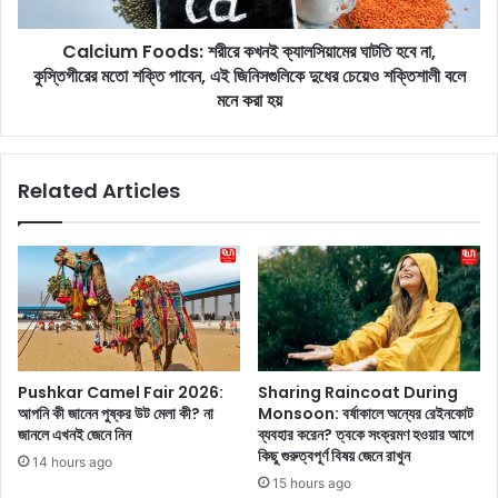
-
F
এ
o
র
Calcium Foods: শরীরে কখনই ক্যালসিয়ামের ঘাটতি হবে না,
o
সা
কুস্তিগীরের মতো শক্তি পাবেন, এই জিনিসগুলিকে দুধের চেয়েও শক্তিশালী বলে
d
থে
s
মনে করা হয়
ভ্র
:
ম
শ
ণ
রী
Related Articles
ক
রে
রা
ক
র
খ
জ
ন
ন্য
ই
৫
ক্যা
টি
ল
জা
সি
য়
য়া
Pushkar Camel Fair 2026:
Sharing Raincoat During
গা
মে
আপনি কী জানেন পুষ্কর উট মেলা কী? না
Monsoon: বর্ষাকালে অন্যের রেইনকোট
!
র
জানলে এখনই জেনে নিন
ব্যবহার করেন? ত্বকে সংক্রমণ হওয়ার আগে
ঘা
কিছু গুরুত্বপূর্ণ বিষয় জেনে রাখুন
14 hours ago
ট
15 hours ago
তি