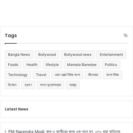
য়
Tags
Bangla News
Bollywood
Bollywood news
Entertainment
Foods
Health
lifestyle
Mamata Banerjee
Politics
Technology
Travel
ওয়ান ওয়ার্ল্ড নিউজ বাংলা
জীবনধারা
বাংলা নিউজ
বিনোদন
ভ্রমণ
মমতা বন্দ্যোপাধ্যায়
স্বাস্থ্য
Latest News
PM Narendra Modi: জম্মু ও কাশ্মীরের জন্য এক নতুন যুগ, ৩৭০ ধারা বাতিলের