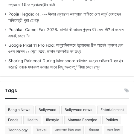
সপ্তম বার্ষিকীতে প্রধানমন্ত্রীর বার্তা
Pooja Hegde: ৩৫,০০০ টাকার ফ্লোরাল অরগ্যাঞ্জা শাড়িতে বেশ অপূর্ব দেখাচ্ছেন
অভিনেত্রী পূজা হেগড়ে
Pushkar Camel Fair 2026: আপনি কী জানেন পুষ্কর উট মেলা কী? না জানলে
এখনই জেনে নিন
Google Pixel 11 Pro Fold: আনুষ্ঠানিকভাবে উন্মোচনের ঠিক আগেই প্রকাশ পেল
গুগল পিক্সেল ১১ প্রো ফোল্ড, জানাল আকর্ষণীয় সব তথ্য
Sharing Raincoat During Monsoon: বর্ষাকালে অন্যের রেইনকোট ব্যবহার
করেন? ত্বকে সংক্রমণ হওয়ার আগে কিছু গুরুত্বপূর্ণ বিষয় জেনে রাখুন
Tags
Bangla News
Bollywood
Bollywood news
Entertainment
Foods
Health
lifestyle
Mamata Banerjee
Politics
Technology
Travel
ওয়ান ওয়ার্ল্ড নিউজ বাংলা
জীবনধারা
বাংলা নিউজ