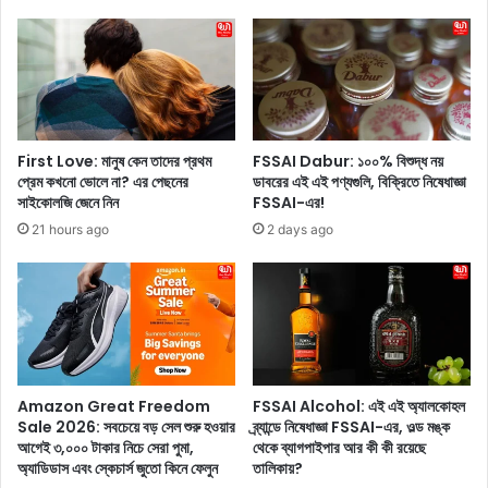
হ
বে
না
,
কু
স্তি
গী
First Love: মানুষ কেন তাদের প্রথম
FSSAI Dabur: ১০০% বিশুদ্ধ নয়
রে
প্রেম কখনো ভোলে না? এর পেছনের
ডাবরের এই এই পণ্যগুলি, বিক্রিতে নিষেধাজ্ঞা
সাইকোলজি জেনে নিন
FSSAI-এর!
র
ম
21 hours ago
2 days ago
তো
শ
ক্তি
পা
বে
ন
,
Amazon Great Freedom
FSSAI Alcohol: এই এই অ্যালকোহল
এ
Sale 2026: সবচেয়ে বড় সেল শুরু হওয়ার
ব্র্যান্ডে নিষেধাজ্ঞা FSSAI-এর, ওল্ড মঙ্ক
ই
আগেই ৩,০০০ টাকার নিচে সেরা পুমা,
থেকে ব্যাগপাইপার আর কী কী রয়েছে
জি
অ্যাডিডাস এবং স্কেচার্স জুতো কিনে ফেলুন
তালিকায়?
নি