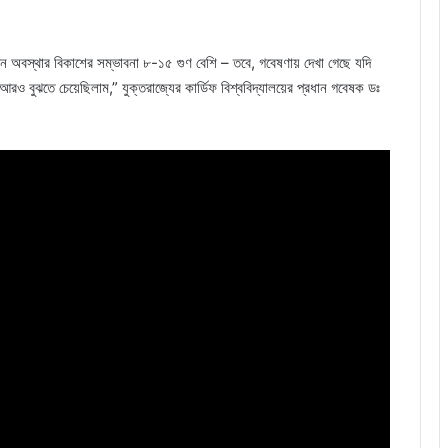
ন অবস্থার বিকাশের সম্ভাবনা ৮-১৫ গুণ বেশি – তবে, গবেষণায় দেখা গেছে যদি
 আরও বুঝতে চেয়েছিলাম,” যুক্তরাজ্যের কার্ডিফ বিশ্ববিদ্যালয়ের প্রধান গবেষক ডঃ