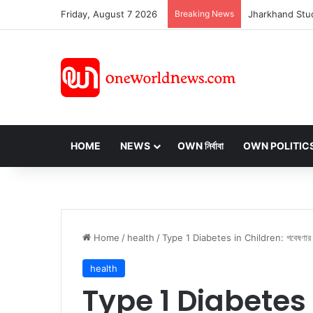
Friday, August 7 2026
Breaking News
HOME
NEWS
OWN নির্বাবা
OWN POLITIC
Home
/
health
/
Type 1 Diabetes in Children: গবেষণার মতে বাচ্
health
Type 1 Diabetes i