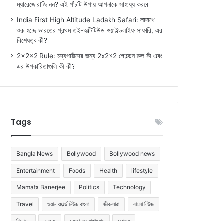
ম্যারেজে রাজি নন? এই পাঁচটি উপায় আপনাকে সাহায্য করবে
India First High Altitude Ladakh Safari: লাদাখে
শুরু হচ্ছে ভারতের প্রথম হাই-অল্টিটিউড ওয়াইল্ডলাইফ সাফারি, এর
বিশেষত্ব কী?
2x2x2 Rule: মদ্যপায়ীদের জন্য 2x2x2 গোল্ডেন রুল কী এবং
এর উপকারিতাগুলি কী কী?
Tags
Bangla News
Bollywood
Bollywood news
Entertainment
Foods
Health
lifestyle
Mamata Banerjee
Politics
Technology
Travel
ওয়ান ওয়ার্ল্ড নিউজ বাংলা
জীবনধারা
বাংলা নিউজ
বিনোদন
ভ্রমণ
মমতা বন্দ্যোপাধ্যায়
স্বাস্থ্য