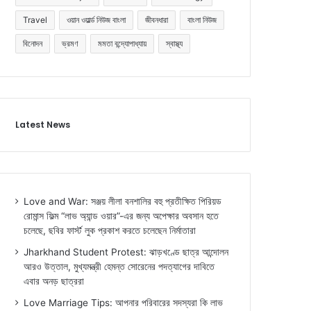
Travel
ওয়ান ওয়ার্ল্ড নিউজ বাংলা
জীবনধারা
বাংলা নিউজ
বিনোদন
ভ্রমণ
মমতা বন্দ্যোপাধ্যায়
স্বাস্থ্য
Latest News
Love and War: সঞ্জয় লীলা বনশালির বহু প্রতীক্ষিত পিরিয়ড
রোমান্স ফিল্ম “লাভ অ্যান্ড ওয়ার”-এর জন্য অপেক্ষার অবসান হতে
চলেছে, ছবির ফার্স্ট লুক প্রকাশ করতে চলেছেন নির্মাতারা
Jharkhand Student Protest: ঝাড়খণ্ডে ছাত্র আন্দোলন
আরও উত্তাল, মুখ্যমন্ত্রী হেমন্ত সোরেনের পদত্যাগের দাবিতে
এবার অনড় ছাত্ররা
Love Marriage Tips: আপনার পরিবারের সদস্যরা কি লাভ