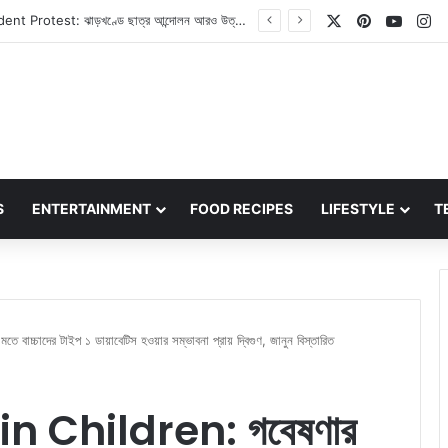
X
Pinterest
YouT
In
Love Marriage Tips: আপনার পরিবারের সদস্যরা কি লাভ ম্যারেজে রাজি নন? এই পাঁচটি উপায় আপনাকে সাহায্য করবে
S
ENTERTAINMENT
FOOD RECIPES
LIFESTYLE
T
চাদের টাইপ ১ ডায়াবেটিস হওয়ার সম্ভাবনা প্রায় দ্বিগুণ, জানুন বিস্তারিত
n Children: গবেষণার