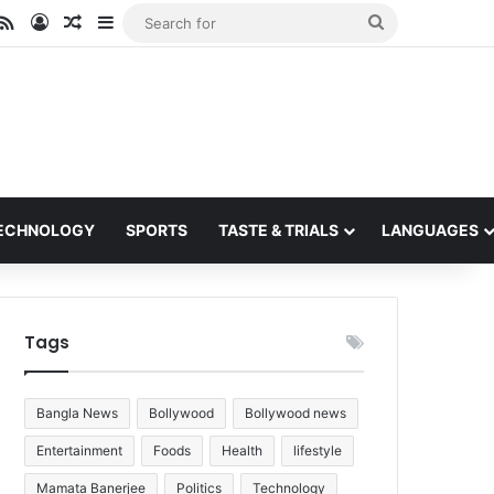
ube
stagram
RSS
Log In
Random Article
Sidebar
Search
for
ECHNOLOGY
SPORTS
TASTE & TRIALS
LANGUAGES
Tags
Bangla News
Bollywood
Bollywood news
Entertainment
Foods
Health
lifestyle
Mamata Banerjee
Politics
Technology