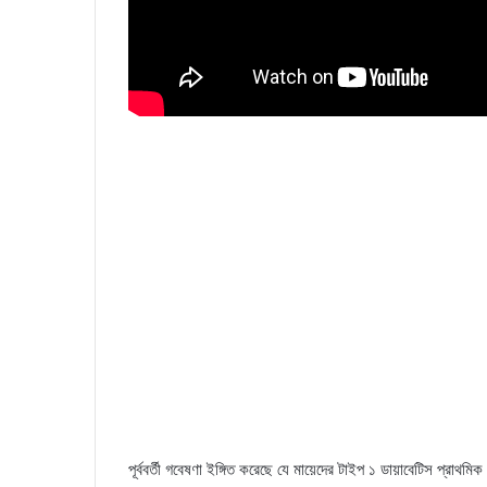
পূর্ববর্তী গবেষণা ইঙ্গিত করেছে যে মায়েদের টাইপ ১ ডায়াবেটিস প্রাথমি