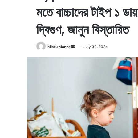
মতে বাচ্চাদের টাইপ ১ ডায়
দ্বিগুণ, জানুন বিস্তারিত
Mistu Manna
S
July 30, 2024
e
n
d
a
n
e
m
a
i
l