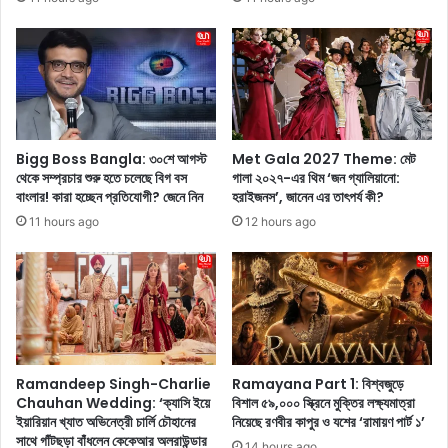
নি
র্কে
র
জা
ন
নে
তু
ন
ন
?
ভি
রে
ডি
ডি
ও
ট
Bigg Boss Bangla: ৩০শে আগস্ট
Met Gala 2027 Theme: মেট
দে
র
থেকে সম্প্রচার শুরু হতে চলেছে বিগ বস
গালা ২০২৭-এর থিম ‘জন গ্যালিয়ানো:
খে
বাংলার! কারা হচ্ছেন প্রতিযোগী? জেনে নিন
হরাইজনস’, জানেন এর তাৎপর্য কী?
দে
উ
র
11 hours ago
12 hours ago
ষ্ণ
কা
তা
ছে
ছ
জ
ড়ি
ন
য়ে
প্রি
ছে
য়
নে
ই
Ramandeep Singh-Charlie
Ramayana Part 1: বিশ্বজুড়ে
ট
ন
Chauhan Wedding: ‘ক্যাসি ইয়ে
বিশাল ৫৯,০০০ স্ক্রিনে মুক্তির লক্ষ্যমাত্রা
পা
স্টা
ইয়ারিয়ান খ্যাত অভিনেত্রী চার্লি চৌহানের
নিয়েছে রণবীর কাপুর ও যশের ‘রামায়ণ পার্ট ১’
ড়া
গ্রা
সাথে গাঁটছড়া বাঁধলেন কেকেআর অলরাউন্ডার
য়
14 hours ago
ম