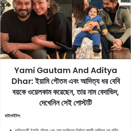
a
n
e
m
a
i
l
Yami Gautam And Aditya
Dhar: ইয়ামি গৌতম এবং আদিত্য ধর বেবি
বয়কে ওয়েলকাম করেছেন, তার নাম বেদাভিদ,
দেখেনিন সেই পোস্টটি
হাইলাইটস:
অভিনেত্রী ইয়ামি গৌতম এবং তার চলচ্চিত্র নির্মাতা স্বামী আদিত্য ধর গর্বিত