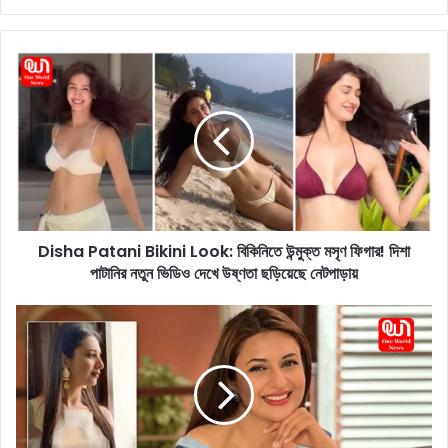
D
i
s
h
a
P
a
t
a
Disha Patani Bikini Look: বিকিনিতে উন্মুক্ত মসৃণ ফিগার! দিশা
n
পাটানির নতুন ভিডিও দেখে উষ্ণতা ছড়িয়েছে নেটপাড়ায়
i
B
i
K
k
n
i
o
n
w
i
A
L
b
o
o