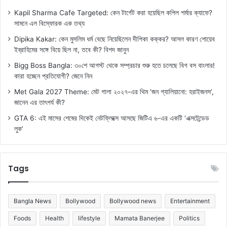
Kapil Sharma Cafe Targeted: কেন টার্গেট করা হয়েছিল কপিল শর্মার ক্যাফে?
সামনে এল বিস্ফোরক এক তথ্য
Dipika Kakar: কেন মুসলিম ধর্ম বেছে নিয়েছিলেন দীপিকা কক্কর? আসল কারণ শোয়েব
ইব্রাহিমের সঙ্গে বিয়ে ছিল না, তবে কী? বিশদ জানুন
Bigg Boss Bangla: ৩০শে আগস্ট থেকে সম্প্রচার শুরু হতে চলেছে বিগ বস বাংলার!
কারা হচ্ছেন প্রতিযোগী? জেনে নিন
Met Gala 2027 Theme: মেট গালা ২০২৭-এর থিম ‘জন গ্যালিয়ানো: হরাইজনস’,
জানেন এর তাৎপর্য কী?
GTA 6: এই মাসের শেষের দিকেই নেটফ্লিক্সে আসছে জিটিএ ৬-এর একটি ‘এক্সটেন্ডেড
লুক’
Tags
Bangla News
Bollywood
Bollywood news
Entertainment
Foods
Health
lifestyle
Mamata Banerjee
Politics