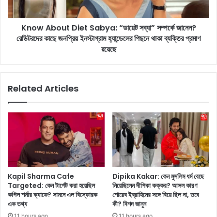
o
u
k
t
:
Know About Diet Sabya: “ডায়েট সব্যা” সম্পর্কে জানেন?
D
বি
রেডিটরদের কাছে জনপ্রিয় ইনস্টাগ্রাম হ্যান্ডেলের পিছনে থাকা ব্যক্তির প্রমাণ
i
কি
e
রয়েছে
নি
t
তে
S
উ
a
Related Articles
ন্মু
b
ক্ত
y
ম
a
সৃ
:
ণ
“
ফি
ডা
গা
য়ে
র
ট
!
স
Kapil Sharma Cafe
Dipika Kakar: কেন মুসলিম ধর্ম বেছে
দি
ব্যা
Targeted: কেন টার্গেট করা হয়েছিল
নিয়েছিলেন দীপিকা কক্কর? আসল কারণ
শা
”
কপিল শর্মার ক্যাফে? সামনে এল বিস্ফোরক
শোয়েব ইব্রাহিমের সঙ্গে বিয়ে ছিল না, তবে
পা
স
এক তথ্য
কী? বিশদ জানুন
টা
ম্প
11 hours ago
11 hours ago