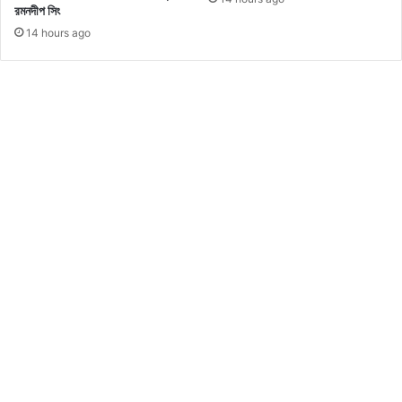
রমনদীপ সিং
হ্যা
14 hours ago
ন্ডে
লে
র
পি
ছ
নে
থা
কা
ব্য
ক্তি
র
প্র
মা
ণ
র
য়ে
ছে