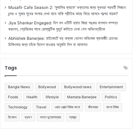
Musafir Cafe Season 2: ‘মুসাফির ক্যাফে’ ভক্তদের জন্য সুখবর! পরবর্তী সিজনে
চন্দর ও সুধার সুখের সংসার দেখা যাবে নাকি প্রীতির কাছে ফিরে আসবে গল্পের নায়ক?
Jiya Shankar Engaged: বিগ বস ওটিটি খ্যাত জিয়া শঙ্কর বাগদান সম্পন্ন
করলেন, প্রেমিকের সাথে রোম্যান্টিক মুহূর্ত কাটাতে দেখা গেল অভিনেত্রীকে
Abhishek Banerjee: হাইকোর্টে বড় ধাক্কা খেলেন অভিষেক ব্যানার্জী! চোখের
চিকিৎসার জন্য তাঁকে বিদেশ যাওয়ার অনুমতি দিল না আদালত
Tags
Bangla News
Bollywood
Bollywood news
Entertainment
Foods
Health
lifestyle
Mamata Banerjee
Politics
Technology
Travel
ওয়ান ওয়ার্ল্ড নিউজ বাংলা
জীবনধারা
বাংলা নিউজ
বিনোদন
ভ্রমণ
মমতা বন্দ্যোপাধ্যায়
স্বাস্থ্য