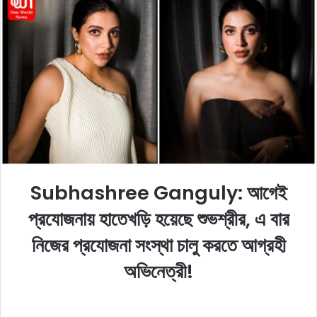
o
a
w
n
o
e
n
m
X
a
i
l
Subhashree Ganguly: আগেই
প্রযোজনায় হাতেখড়ি হয়েছে শুভশ্রীর, এ বার
নিজের প্রযোজনা সংস্থা চালু করতে আগ্রহী
অভিনেত্রী!