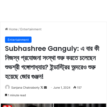
Home
/
Entertainment
Entertainment
Subhashree Ganguly: এ বার কী
নিজস্ব প্রযোজনা সংস্থা শুরু করতে চলেছেন
শুভশ্রী গঙ্গোপাধ্যায়? ইন্ডাস্ট্রির অন্দরেও শুরু
হয়েছে জোর গুঞ্জন!
Sanjana Chakraborty
F
S
June 1, 2024
157
o
e
1 minute read
l
n
l
d