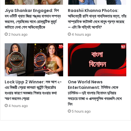
য়ে
খা
উ
ও
Jiya Shankar Engaged: বিগ
Raashii Khanna Photos:
ঠ
বস ওটিটি খ্যাত জিয়া শঙ্কর বাগদান সম্পন্ন
অভিনেত্রী রাশি খান্না সাহসিকতায় মত্ত, তাঁর
য়া
করলেন, প্রেমিকের সাথে রোম্যান্টিক মুহূর্ত
সাম্প্রতিক ফটোশুট দেখে মানুষ প্রশ্ন করেছে
তে
আ
কাটাতে দেখা গেল অভিনেত্রীকে
– এটা কি সত্যিই আপনি?
সা
প
হা
না
2 hours ago
4 hours ago
য্য
র
ক
শ
রা
রী
র
রে
জ
র
ন্য
জ
ন্য
Lock Upp 2 Winner: লক আপ ২-
One World News
ক
এর বিজয়ী শ্রেয়া কালরা! কন্টেন্ট ক্রিয়েটর
Entertainment: টলিউড থেকে
ত
হওয়ার কারণে অবজ্ঞার শিকার হওয়ার কথা
ঢালিউড—দুই বাংলার বিনোদন দুনিয়ার
টা
স্মরণ করলেন শ্রেয়া
সবচেয়ে তাজা ও এক্সক্লুসিভ খবরগুলি দেখে
উ
নিন
4 hours ago
প
5 hours ago
কা
রী
?