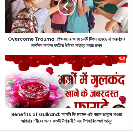
r
c
o
m
e
T
Overcome Trauma: শিক্ষকদের জন্য ১০টি টিপস রয়েছে যা তরুণদের
r
মানসিক আঘাত কাটিয়ে উঠতে সাহায্য করার জন্য
a
u
m
B
a
e
:
n
শি
e
ক্ষ
f
ক
i
দে
t
র
s
জ
o
ন্য
Benefits of Gulkand: আপনি কি জানেন এই গরমে গুলকন্দ খাওয়া
f
১
আপনার শরীরের জন্য কতটা উপকারী? এর উপকারিতাগুলি জানুন
G
০
u
টি
l