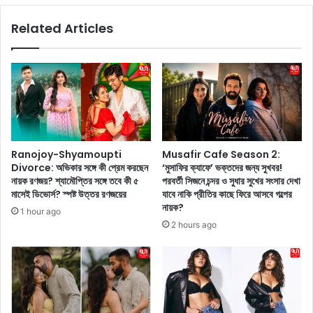
টি
k
Related Articles
প
a
স
n
র
d
য়ে
:
ছে
আ
যা
প
ত
নি
রু
কি
ণ
জা
Ranojoy-Shyamoupti
Musafir Cafe Season 2:
দে
নে
Divorce: অভিকার সঙ্গে কী প্রেম করছেন
‘মুসাফির ক্যাফে’ ভক্তদের জন্য সুখবর!
র
ন
নায়ক রণজয়? শ্যামৌপ্তির সঙ্গে তবে কী ৫
পরবর্তী সিজনে চন্দর ও সুধার সুখের সংসার দেখা
মা
এ
মাসেই ডিভোর্স? স্পষ্ট উত্তর রণজয়ের
যাবে নাকি প্রীতির কাছে ফিরে আসবে গল্পের
ন
ই
নায়ক?
1 hour ago
সি
গ
2 hours ago
ক
র
আ
মে
ঘা
গু
ত
ল
কা
ক
টি
ন্দ