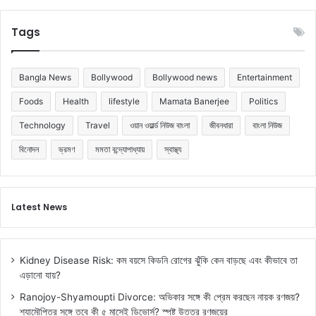
Tags
Bangla News
Bollywood
Bollywood news
Entertainment
Foods
Health
lifestyle
Mamata Banerjee
Politics
Technology
Travel
ওয়ান ওয়ার্ল্ড নিউজ বাংলা
জীবনধারা
বাংলা নিউজ
বিনোদন
ভ্রমণ
মমতা বন্দ্যোপাধ্যায়
স্বাস্থ্য
Latest News
Kidney Disease Risk: কম বয়সে কিডনি রোগের ঝুঁকি কেন বাড়ছে এবং কীভাবে তা
এড়ানো যায়?
Ranojoy-Shyamoupti Divorce: অভিকার সঙ্গে কী প্রেম করছেন নায়ক রণজয়?
শ্যামৌপ্তির সঙ্গে তবে কী ৫ মাসেই ডিভোর্স? স্পষ্ট উত্তর রণজয়ের