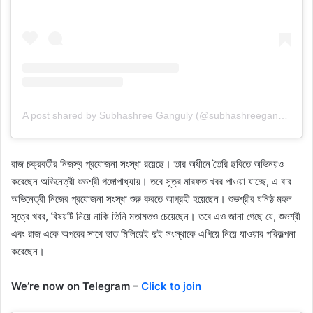
A post shared by Subhashree Ganguly (@subhashreeganguly_real)
রাজ চক্রবর্তীর নিজস্ব প্রযোজনা সংস্থা রয়েছে। তার অধীনে তৈরি ছবিতে অভিনয়ও
করেছেন অভিনেত্রী শুভশ্রী গঙ্গোপাধ্যায়। তবে সূত্র মারফত খবর পাওয়া যাচ্ছে, এ বার
অভিনেত্রী নিজের প্রযোজনা সংস্থা শুরু করতে আগ্রহী হয়েছেন। শুভশ্রীর ঘনিষ্ঠ মহল
সূত্রে খবর, বিষয়টি নিয়ে নাকি তিনি মতামতও চেয়েছেন। তবে এও জানা গেছে যে, শুভশ্রী
এবং রাজ একে অপরের সাথে হাত মিলিয়েই দুই সংস্থাকে এগিয়ে নিয়ে যাওয়ার পরিকল্পনা
করেছেন।
We’re now on Telegram –
Click to join