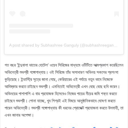
A post shared by Subhashree Ganguly (@subhashreeganguly_real)
গত বছর ‘ইন্দুবালা ভাতের হোটেল’ ওয়েব সিরিজের মাধ্যমে ওটিটিতে আত্মপ্রকাশ করেছিলেন
অভিনেত্রী শুভশ্রী গঙ্গোপাধ্যায়। ওই সিরিজে তাঁর অসাধারণ অভিনয় সকলের প্রশংসা
কুড়িয়েছে। ইন্ডাস্ট্রি সূত্রে জানা গেছে, কেরিয়ারের এই পর্যায়ে নতুন ভাবে নিজেকে
আবিষ্কার করতে চাইছেন শুভশ্রী। এমনিতেই অভিনেত্রী এখন বেছে বেছে ছবি করেন।
অভিনয়ের পাশাপাশি এ বার প্রযোজক হিসেবেও নিজের পায়ের নীচের জমি শক্ত করতে
চাইছেন শুভশ্রী। শোনা যাচ্ছে, খুব শিগ্রই এই বিষয়ে আনুষ্ঠানিকভাবে ঘোষণা করতে
পারেন অভিনেত্রী। শুভশ্রী গঙ্গোপাধ্যায় কী ধরনের প্রোজেক্ট প্রযোজনা করতে উৎসাহী, তা
এখন জানার অপেক্ষা।