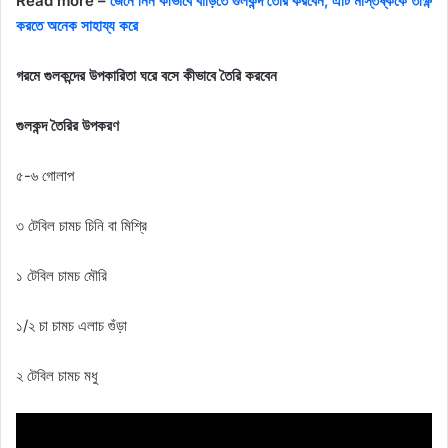
Read more –
জেনে নিন কীভাবে বাড়িতে গুলকন্দ তৈরি করবেন, এটি মস্তিষ্ককে তীক্ষ্ণ
করতে অনেক সাহায্য করে
গরমে গুলকন্দের উপকারিতা ঘরে বসে কীভাবে তৈরি করবেন
গুলকন্দ তৈরির উপকরণ
৫-৬ গোলাপ
৩ টেবিল চামচ চিনি বা মিশ্রি
১ টেবিল চামচ মৌরি
১/২ চা চামচ এলাচ গুঁড়া
২ টেবিল চামচ মধু