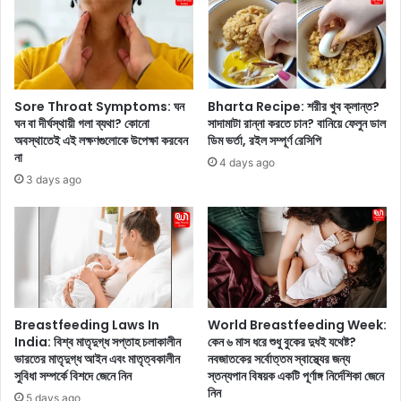
শু
স
ভ
ম্প
শ্রী
র্কে
গ
র
ঙ্গো
ল
পা
ক্ষ
Sore Throat Symptoms: ঘন
Bharta Recipe: শরীর খুব ক্লান্ত?
ধ্যা
ণ
ঘন বা দীর্ঘস্থায়ী গলা ব্যথা? কোনো
সাদামাটা রান্না করতে চান? বানিয়ে ফেলুন ডাল
য়
গু
অবস্থাতেই এই লক্ষণগুলোকে উপেক্ষা করবেন
ডিম ভর্তা, রইল সম্পূর্ণ রেসিপি
?
না
লি
4 days ago
ই
জে
3 days ago
ন্ডা
নে
স্ট্রি
নি
র
ন
অ
এ
ন্দ
বং
রে
এ
ও
টি
Breastfeeding Laws In
World Breastfeeding Week:
শু
থে
India: বিশ্ব মাতৃদুগ্ধ সপ্তাহ চলাকালীন
কেন ৬ মাস ধরে শুধু বুকের দুধই যথেষ্ট?
রু
কে
ভারতের মাতৃদুগ্ধ আইন এবং মাতৃত্বকালীন
নবজাতকের সর্বোত্তম স্বাস্থ্যের জন্য
হ
কি
সুবিধা সম্পর্কে বিশদে জেনে নিন
স্তন্যপান বিষয়ক একটি পূর্ণাঙ্গ নির্দেশিকা জেনে
য়ে
ভা
নিন
5 days ago
ছে