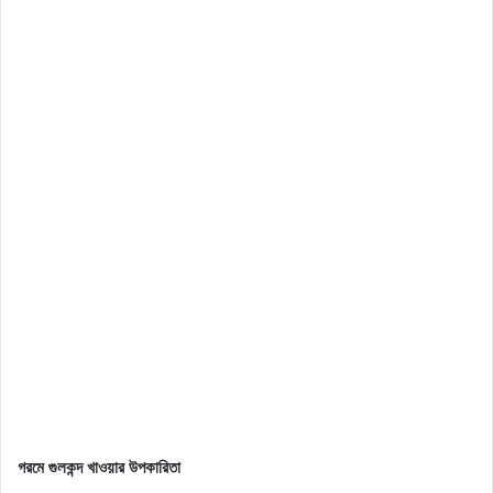
গরমে গুলকন্দ খাওয়ার উপকারিতা