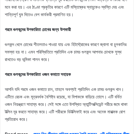
মনে করা হয়। এর ঠাণ্ডা প্রকৃতির কারণে এটি মস্তিষ্কের স্নায়ুকেও স্বস্তি দেয় এবং
শান্তিপূর্ণ ঘুম দিতেও বেশ কার্যকরী প্রমাণিত হয়।
গরমে গুলকন্দের উপকারিতা চোখের জন্য উপকারী
গুলকন্দ খেলে চোখের শীতলতাও পাওয়া যায় এবং হিটস্ট্রোকের কারণে জ্বালা বা চুলকানির
সমস্যা হয় না। এমন পরিস্থিতিতে প্রতিদিন এক চামচ গুলকন্দ আপনার চোখকে সুস্থ
রাখতেও বড় ভূমিকা পালন করে।
গরমে গুলকন্দের উপকারিতা ওজন কমাতে সহায়ক
আপনি যদি গরমে ওজন কমাতে চান, তাহলে অবশ্যই প্রতিদিন এক চামচ গুলকন্দ খান।
এটিতে রেচক এবং মূত্রবর্ধক বৈশিষ্ট্য রয়েছে, যা বিপাককে বাড়িয়ে তোলে। এটি বর্ধিত
ওজন নিয়ন্ত্রণে সাহায্য করে। সেই সঙ্গে এতে উপস্থিত অ্যান্টিঅক্সিডেন্ট শরীরে জমে থাকা
টক্সিন দূর করতে সাহায্য করে। এটি শরীরকে ডিটক্সিফাই করে এবং অনেক মারাত্মক রোগ
প্রতিরোধ করে।