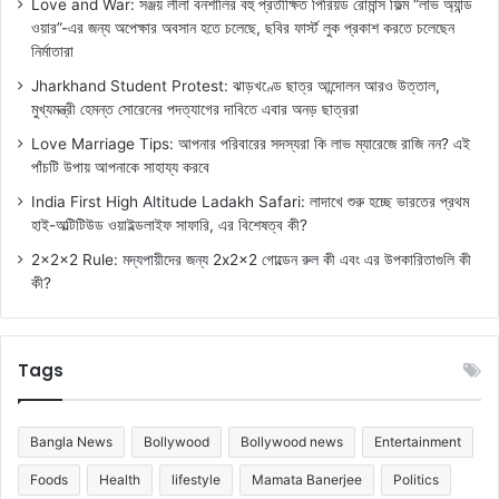
Love and War: সঞ্জয় লীলা বনশালির বহু প্রতীক্ষিত পিরিয়ড রোমান্স ফিল্ম “লাভ অ্যান্ড
ওয়ার”-এর জন্য অপেক্ষার অবসান হতে চলেছে, ছবির ফার্স্ট লুক প্রকাশ করতে চলেছেন
নির্মাতারা
Jharkhand Student Protest: ঝাড়খণ্ডে ছাত্র আন্দোলন আরও উত্তাল,
মুখ্যমন্ত্রী হেমন্ত সোরেনের পদত্যাগের দাবিতে এবার অনড় ছাত্ররা
Love Marriage Tips: আপনার পরিবারের সদস্যরা কি লাভ ম্যারেজে রাজি নন? এই
পাঁচটি উপায় আপনাকে সাহায্য করবে
India First High Altitude Ladakh Safari: লাদাখে শুরু হচ্ছে ভারতের প্রথম
হাই-অল্টিটিউড ওয়াইল্ডলাইফ সাফারি, এর বিশেষত্ব কী?
2x2x2 Rule: মদ্যপায়ীদের জন্য 2x2x2 গোল্ডেন রুল কী এবং এর উপকারিতাগুলি কী
কী?
Tags
Bangla News
Bollywood
Bollywood news
Entertainment
Foods
Health
lifestyle
Mamata Banerjee
Politics