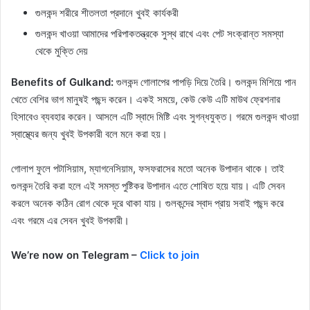
গুলকন্দ শরীরে শীতলতা প্রদানে খুবই কার্যকরী
গুলকন্দ খাওয়া আমাদের পরিপাকতন্ত্রকে সুস্থ রাখে এবং পেট সংক্রান্ত সমস্যা
থেকে মুক্তি দেয়
Benefits of Gulkand:
গুলকন্দ গোলাপের পাপড়ি দিয়ে তৈরি। গুলকন্দ মিশিয়ে পান
খেতে বেশির ভাগ মানুষই পছন্দ করেন। একই সময়ে, কেউ কেউ এটি মাউথ ফ্রেশনার
হিসাবেও ব্যবহার করেন। আসলে এটি স্বাদে মিষ্টি এবং সুগন্ধযুক্ত। গরমে গুলকন্দ খাওয়া
স্বাস্থ্যের জন্য খুবই উপকারী বলে মনে করা হয়।
গোলাপ ফুলে পটাসিয়াম, ম্যাগনেসিয়াম, ফসফরাসের মতো অনেক উপাদান থাকে। তাই
গুলকন্দ তৈরি করা হলে এই সমস্ত পুষ্টিকর উপাদান এতে শোষিত হয়ে যায়। এটি সেবন
করলে অনেক কঠিন রোগ থেকে দূরে থাকা যায়। গুলকন্দের স্বাদ প্রায় সবাই পছন্দ করে
এবং গরমে এর সেবন খুবই উপকারী।
We’re now on Telegram –
Click to join