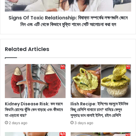
বা
T
র
o
কী
Signs Of Toxic Relationship: বিষাক্ত সম্পর্কের লক্ষণগুলি জেনে
x
নি
নিন এবং এটি থেকে কিভাবে মুক্তি পাবেন সেটি আলোচনা করা হল
i
জ
c
স্ব
R
প্র
e
Related Articles
যো
l
জ
a
না
t
সং
i
স্থা
o
শু
n
রু
s
ক
h
র
i
Kidney Disease Risk: কম বয়সে
Ilish Recipe: ইলিশের মরসুমে ইউনিক
তে
p
কিডনি রোগের ঝুঁকি কেন বাড়ছে এবং কীভাবে
কিছু রেসিপি বানাতে চান? বানিয়ে ফেলুন
চ
:
তা এড়ানো যায়?
সুস্বাদু ডাব মালাই ইলিশ, রইল রেসিপি
লে
বি
2 days ago
3 days ago
ছে
ষা
ন
ক্ত