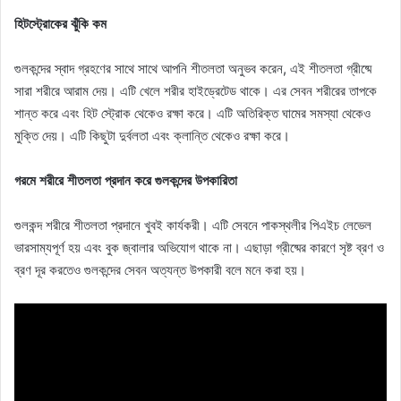
হিটস্ট্রোকের ঝুঁকি কম
গুলকন্দের স্বাদ গ্রহণের সাথে সাথে আপনি শীতলতা অনুভব করেন, এই শীতলতা গ্রীষ্মে
সারা শরীরে আরাম দেয়। এটি খেলে শরীর হাইড্রেটেড থাকে। এর সেবন শরীরের তাপকে
শান্ত করে এবং হিট স্ট্রোক থেকেও রক্ষা করে। এটি অতিরিক্ত ঘামের সমস্যা থেকেও
মুক্তি দেয়। এটি কিছুটা দুর্বলতা এবং ক্লান্তি থেকেও রক্ষা করে।
গরমে শরীরে শীতলতা প্রদান করে গুলকন্দের উপকারিতা
গুলকন্দ শরীরে শীতলতা প্রদানে খুবই কার্যকরী। এটি সেবনে পাকস্থলীর পিএইচ লেভেল
ভারসাম্যপূর্ণ হয় এবং বুক জ্বালার অভিযোগ থাকে না। এছাড়া গ্রীষ্মের কারণে সৃষ্ট ব্রণ ও
ব্রণ দূর করতেও গুলকন্দের সেবন অত্যন্ত উপকারী বলে মনে করা হয়।