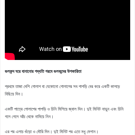
গুলকন্দ ঘরে বানানোর পদ্ধতি গরমে গুলকন্দের উপকারিতা
প্রথমে তাজা দেশি গোলাপ বা যেকোনো গোলাপের সব পাপড়ি বের করে একটি কাপড়ে
বিছিয়ে দিন।
একটি পাত্রে গোলাপের পাপড়ি ও চিনি মিশিয়ে জ্বাল দিন। দুই মিনিট নাড়ুন এবং চিনি
গলে গেলে আঁচ থেকে নামিয়ে নিন।
এর পর এলাচ গুঁড়ো ও মৌরি দিন। দুই মিনিট পর এতে মধু মেশান।