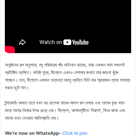
অনুষ্ঠানের গল্প অনুসারে, বসু পরিবারের পাঁচ ভাইবোন রয়েছে, যারা একজন বাদে সকলেই
প্রতিষ্ঠিত ব্যক্তি। কনিষ্ঠ পুত্র, দীপ্তেশ এখনও পেশাদার জগতে তার জায়গা খুঁজে
পাচ্ছেন। তবে, দীপ্তেশ একজন অত্যন্ত দয়ালু ব্যক্তি যিনি যার প্রয়োজন তাকে সাহায্য
করতে ছুটে যান।
ট্র্যাজেডি আঘাত হানে যখন বড় ছেলেরা তাদের আসল রূপ দেখায় এবং তাদের বৃদ্ধ বাবা-
মাকে তাদের নিজের উপর ছেড়ে দেয়। দীপ্তেশ, আপাতদৃষ্টিতে ‘নিরাশা’, ফিরে থাকে এবং
তাদের যত্ন নেওয়ার প্রতিশ্রুতি দেয়।
We’re now on WhatsApp-
Click to join