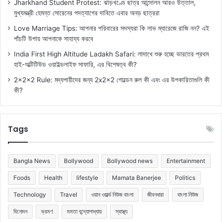
Jharkhand Student Protest: ঝাড়খণ্ডে ছাত্র আন্দোলন আরও উত্তাল,
মুখ্যমন্ত্রী হেমন্ত সোরেনের পদত্যাগের দাবিতে এবার অনড় ছাত্ররা
Love Marriage Tips: আপনার পরিবারের সদস্যরা কি লাভ ম্যারেজে রাজি নন? এই
পাঁচটি উপায় আপনাকে সাহায্য করবে
India First High Altitude Ladakh Safari: লাদাখে শুরু হচ্ছে ভারতের প্রথম
হাই-অল্টিটিউড ওয়াইল্ডলাইফ সাফারি, এর বিশেষত্ব কী?
2x2x2 Rule: মদ্যপায়ীদের জন্য 2x2x2 গোল্ডেন রুল কী এবং এর উপকারিতাগুলি কী
কী?
Tags
Bangla News
Bollywood
Bollywood news
Entertainment
Foods
Health
lifestyle
Mamata Banerjee
Politics
Technology
Travel
ওয়ান ওয়ার্ল্ড নিউজ বাংলা
জীবনধারা
বাংলা নিউজ
বিনোদন
ভ্রমণ
মমতা বন্দ্যোপাধ্যায়
স্বাস্থ্য