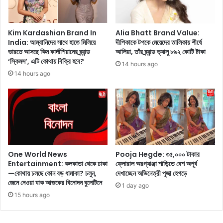
ন
ত
দি
?
ন
বা
Kim Kardashian Brand In
Alia Bhatt Brand Value:
India: আম্বানিদের সাথে হাতে মিলিয়ে
দীপিকাকে টপকে মেয়েদের তালিকায় শীর্ষে
ড়
ভারতে আসছে কিম কার্দাশিয়ানের ব্র্যান্ড
আলিয়া, তাঁর ব্র্যান্ড ভ্যালু ৮৯২ কোটি টাকা
ছে
‘স্কিমস’, এটি কোথায় বিক্রি হবে?
?
14 hours ago
এ
14 hours ago
খ
ন
ই
ঘ
নি
ষ্ঠ
তা
One World News
Pooja Hegde: ৩৫,০০০ টাকার
বা
Entertainment: কলকাতা থেকে ঢাকা
ফ্লোরাল অরগ্যাঞ্জা শাড়িতে বেশ অপূর্ব
ড়া
—কোথায় চলছে কোন বড় ধামাকা? চলুন,
দেখাচ্ছেন অভিনেত্রী পূজা হেগড়ে
তে
জেনে নেওয়া যাক আজকের বিনোদন বুলেটিনে
1 day ago
আ
15 hours ago
প
না
র