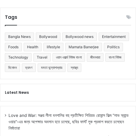
Tags
Bangla News
Bollywood
Bollywood news
Entertainment
Foods
Health
lifestyle
Mamata Banerjee
Politics
Technology
Travel
ওয়ান ওয়ার্ল্ড নিউজ বাংলা
জীবনধারা
বাংলা নিউজ
বিনোদন
ভ্রমণ
মমতা বন্দ্যোপাধ্যায়
স্বাস্থ্য
Latest News
Love and War: সঞ্জয় লীলা বনশালির বহু প্রতীক্ষিত পিরিয়ড রোমান্স ফিল্ম “লাভ অ্যান্ড
ওয়ার”-এর জন্য অপেক্ষার অবসান হতে চলেছে, ছবির ফার্স্ট লুক প্রকাশ করতে চলেছেন
নির্মাতারা