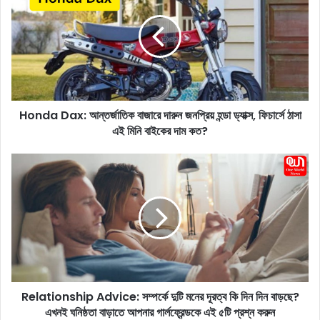
n
d
a
D
a
x
:
Honda Dax: আন্তর্জাতিক বাজারে দারুন জনপ্রিয় হন্ডা ড্যাক্স, ফিচার্সে ঠাসা
আ
এই মিনি বাইকের দাম কত?
ন্ত
র্জা
তি
R
ক
e
বা
l
জা
a
রে
t
দা
i
রু
o
ন
n
জ
s
ন
Relationship Advice: সম্পর্কে দুটি মনের দূরত্ব কি দিন দিন বাড়ছে?
h
প্রি
এখনই ঘনিষ্ঠতা বাড়াতে আপনার গার্লফ্রেন্ডকে এই ৫টি প্রশ্ন করুন
i