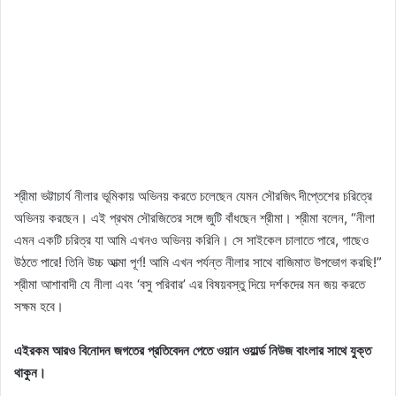
শ্রীমা ভট্টাচার্য নীলার ভূমিকায় অভিনয় করতে চলেছেন যেমন সৌরজিৎ দীপ্তেশের চরিত্রে
অভিনয় করছেন। এই প্রথম সৌরজিতের সঙ্গে জুটি বাঁধছেন শ্রীমা। শ্রীমা বলেন, “নীলা
এমন একটি চরিত্র যা আমি এখনও অভিনয় করিনি। সে সাইকেল চালাতে পারে, গাছেও
উঠতে পারে! তিনি উচ্চ আত্মা পূর্ণ! আমি এখন পর্যন্ত নীলার সাথে বাজিমাত উপভোগ করছি!”
শ্রীমা আশাবাদী যে নীলা এবং ‘বসু পরিবার’ এর বিষয়বস্তু দিয়ে দর্শকদের মন জয় করতে
সক্ষম হবে।
এইরকম আরও বিনোদন জগতের প্রতিবেদন পেতে ওয়ান ওয়ার্ল্ড নিউজ বাংলার সাথে যুক্ত
থাকুন।