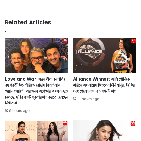
য়
p
হ
A
ন্ডা
d
Related Articles
ড্যা
v
ক্স
i
,
c
ফি
e
চা
:
র্সে
স
ঠা
ম্প
সা
র্কে
এ
দু
Love and War: সঞ্জয় লীলা বনশালির
Alliance Winner: আলি গোনিকে
ই
টি
বহু প্রতীক্ষিত পিরিয়ড রোমান্স ফিল্ম “লাভ
হারিয়ে অ্যালায়েন্স জিতলেন মিনি মাথুর, ট্রফির
মি
ম
অ্যান্ড ওয়ার”-এর জন্য অপেক্ষার অবসান হতে
সঙ্গে পেলেন নগদ ৫০ লক্ষ টাকাও
নি
নে
চলেছে, ছবির ফার্স্ট লুক প্রকাশ করতে চলেছেন
11 hours ago
বা
র
নির্মাতারা
ই
দূ
9 hours ago
কে
র
র
ত্ব
দা
কি
ম
দি
ক