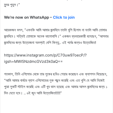
সুন্দর পুতুল।”
We’re now on WhatsApp –
Click to join
আরেকজন বলল, “এমনকি আমি আমার জন্মদিনে ততটা খুশি ছিলাম না যতটা আমি তোমার
জন্মদিনে। সত্যিই তোমাকে অনেক ভালোবাসি।” একজন ব্যবহারকারী বলেছেন, “আপনার
জন্মদিনের জন্য উত্তেজনা অবশ্যই বেশি কিন্তু.. এই পর্বের জন্যও উত্তেজিত!
https://www.instagram.com/p/C70uw97oecP/?
igsh=MWI5NzdmcGVzd3k0aQ==
গতকাল, তিনি এপিসোড থেকে তার লুকের ছবিও শেয়ার করেছেন এবং ক্যাপশন দিয়েছেন,
“আমি আমার বার্থডে ব্যাশ এপিসোডের লুক পছন্দ করেছি এবং এত খুশি যে আমি নিজেই
পুরো লুকটি স্টাইল করেছি এবং এটি খুব ভাল হয়েছে এবং আমার আসল জন্মদিনের জন্য ১
দিন যেতে হবে। .. ৬ই জুন আমি উত্তেজিত!!!!!”