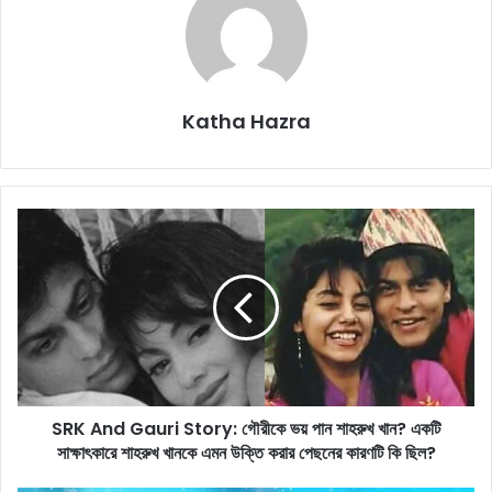
Katha Hazra
S
R
K
A
n
d
G
a
u
SRK And Gauri Story: গৌরীকে ভয় পান শাহরুখ খান? একটি
r
সাক্ষাৎকারে শাহরুখ খানকে এমন উক্তি করার পেছনের কারণটি কি ছিল?
i
S