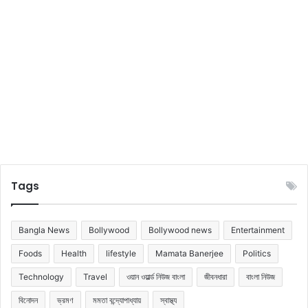
আ
প
ডে
ট
এ
সে
ছে
দে
খে
নি
ন
Tags
Bangla News
Bollywood
Bollywood news
Entertainment
Foods
Health
lifestyle
Mamata Banerjee
Politics
Technology
Travel
ওয়ান ওয়ার্ল্ড নিউজ বাংলা
জীবনধারা
বাংলা নিউজ
বিনোদন
ভ্রমণ
মমতা বন্দ্যোপাধ্যায়
স্বাস্থ্য