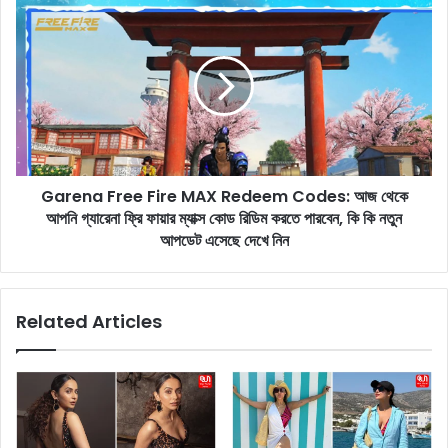
t
G
o
a
r
r
y
e
:
n
গৌ
a
রী
F
কে
r
ভ
e
য়
Garena Free Fire MAX Redeem Codes: ​​আজ থেকে
e
পা
আপনি গ্যারেনা ফ্রি ফায়ার ম্যাক্স কোড রিডিম করতে পারবেন, কি কি নতুন
F
ন
i
আপডেট এসেছে দেখে নিন
শা
r
হ
e
রু
M
Related Articles
খ
A
খা
X
ন
R
?
e
এ
d
ক
e
টি
e