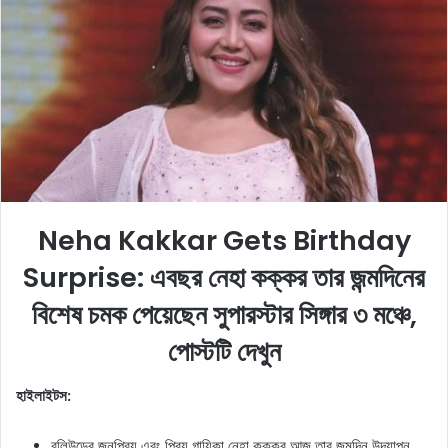
a
n
e
m
a
i
l
Neha Kakkar Gets Birthday
Surprise: এবছর নেহা কক্কর তার জন্মদিনের
বিশেষ চমক পেয়েছেন সুপারস্টার সিঙ্গার ৩ মঞ্চে,
পোস্টটি দেখুন
হাইলাইটস:
বলিউডের জনপ্রিয় এবং প্রিয় গায়িকা নেহা কক্কর আজ তার জন্মদিন উদযাপন