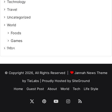
Technology
Travel
Uncategorized
World
Foods
Games
নিৰ্বাচন
© Copyright 2026, All Rights Reserved |
Jannah News Theme
by TieLabs
| Proudly Hosted by
SiteGround
Home
Guest Post
About
World
Tech
Life Style
X
Pinterest
YouTube
Instagram
RSS