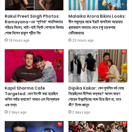
সা
m
ক্ষা
C
Rakul Preet Singh Photos:
Malaika Arora Bikini Looks:
ৎ
o
Ramayana-এর ‘শূর্পণখা’ সাহসিকতার
নীল সমুদ্রের মাঝে ইয়টে মালাইকা অরোরার
কা
d
পরিচয় দিলেন, থাই-হাই স্লিট পোশাকে কিলার
গ্ল্যামারাস অবতার দেখে চক্ষু চড়কগাছ
রে
e
পোজ দিলেন রাকুল প্রীত সিং
নেটিজেনদের
শা
s
18 hours ago
23 hours ago
হ
:
রু
খ
আ
খা
জ
ন
থে
কে
কে
এ
আ
ম
প
Kapil Sharma Cafe
Dipika Kakar: কেন মুসলিম ধর্ম বেছে
ন
নি
Targeted: কেন টার্গেট করা হয়েছিল
নিয়েছিলেন দীপিকা কক্কর? আসল কারণ
উ
কপিল শর্মার ক্যাফে? সামনে এল বিস্ফোরক
শোয়েব ইব্রাহিমের সঙ্গে বিয়ে ছিল না, তবে
গ্যা
এক তথ্য
কী? বিশদ জানুন
ক্তি
রে
ক
না
2 days ago
2 days ago
রা
ফ্রি
র
ফা
পে
য়া