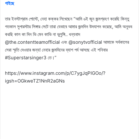
গাইছে
তার ইনস্টাগ্রাম পোস্টে, নেহা কক্কর লিখেছেন “আমি ৬ই জুন জন্মগ্রহণ করেছি কিন্তু
গতকাল সুপারস্টার সিঙ্গার সেটে তারা যেভাবে আমার জন্মদিন উদযাপন করেছে, আমি অনুভব
করছি কাল কা দিন ভি মেন কাভি না ভুলুঙ্গি.. ধন্যবাদ
@the.contentteamofficial এবং @sonytvofficial আমাকে সর্বকালের
সেরা স্মৃতি দেওয়ার জন্য! নেহার জন্মদিনের ব্যাশ পর্ব আসছে এই শনিবার
#Superstarsinger3 তে।”
https://www.instagram.com/p/C7ygJqPIGOo/?
igsh=OGkweTZ1NnR2aGNs