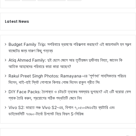
Latest News
Budget Family Trip: সপরিবারে ভ্রমণের পরিকল্পনা করছেন? এই জায়গাগুলি হল স্বল্প
বাজেটের জন্য দারুণ কিছু গন্তব্য
Atiq Ahmed Family: দুই ছেলে জেলে আর তৃতীয়জন দুর্ঘটনায় নিহত, জানেন কি
আতিক আহমেদের পরিবারে কারা কারা আছেন?
Rakul Preet Singh Photos: Ramayana-এর ‘শূর্পণখা’ সাহসিকতার পরিচয়
দিলেন, থাই-হাই স্লিট পোশাকে কিলার পোজ দিলেন রাকুল প্রীত সিং
DIY Face Packs: তৈলাক্ত ও চটচটে ত্বকের সমস্যায় ভুগছেন? এই ৩টি ঘরোয়া ফেস
প্যাক তৈরি করুন, প্রয়োগের সঠিক পদ্ধতিটি জেনে নিন
Vivo S2: ভারতে লঞ্চ Vivo S2-এর, বিশাল ৭,০৫০এমএএইচ ব্যাটারি এবং
ডাইমেনসিটি ৭৩৬০-টার্বো চিপসেট নিয়ে ফিরল S-সিরিজ