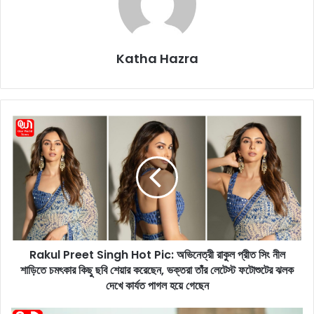
Katha Hazra
R
a
k
u
l
P
r
e
e
Rakul Preet Singh Hot Pic: অভিনেত্রী রাকুল প্রীত সিং নীল
t
শাড়িতে চমৎকার কিছু ছবি শেয়ার করেছেন, ভক্তরা তাঁর লেটেস্ট ফটোশুটের ঝলক
S
i
দেখে কার্যত পাগল হয়ে গেছেন
n
g