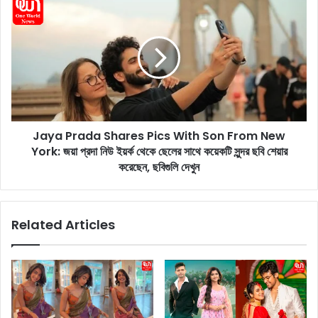
J
h
a
H
y
o
a
t
P
P
r
i
a
c
d
:
a
অ
Jaya Prada Shares Pics With Son From New
S
ভি
York: জয়া প্রদা নিউ ইয়র্ক থেকে ছেলের সাথে কয়েকটি সুন্দর ছবি শেয়ার
h
নে
a
করেছেন, ছবিগুলি দেখুন
ত্রী
r
রা
e
কু
s
Related Articles
ল
P
প্রী
i
ত
c
সিং
s
নী
W
ল
i
শা
t