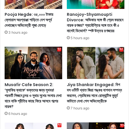
ড়ি
h
তে
S
Pooja Hegde: ৩৫,০০০ টাকার
Ranojoy-Shyamoupti
চ
o
ফ্লোরাল অরগ্যাঞ্জা শাড়িতে বেশ অপূর্ব
Divorce: অভিকার সঙ্গে কী প্রেম করছেন
ম
n
দেখাচ্ছেন অভিনেত্রী পূজা হেগড়ে
নায়ক রণজয়? শ্যামৌপ্তির সঙ্গে তবে কী ৫
ৎ
F
মাসেই ডিভোর্স? স্পষ্ট উত্তর রণজয়ের
3 hours ago
কা
r
5 hours ago
র
o
কি
m
ছু
N
ছ
e
বি
w
শে
Y
য়া
o
র
r
Musafir Cafe Season 2:
Jiya Shankar Engaged: বিগ
ক
k
‘মুসাফির ক্যাফে’ ভক্তদের জন্য সুখবর!
বস ওটিটি খ্যাত জিয়া শঙ্কর বাগদান সম্পন্ন
রে
পরবর্তী সিজনে চন্দর ও সুধার সুখের সংসার দেখা
করলেন, প্রেমিকের সাথে রোম্যান্টিক মুহূর্ত
:
ছে
যাবে নাকি প্রীতির কাছে ফিরে আসবে গল্পের
কাটাতে দেখা গেল অভিনেত্রীকে
জ
নায়ক?
ন
য়া
7 hours ago
,
প্র
6 hours ago
ভ
দা
ক্ত
নি