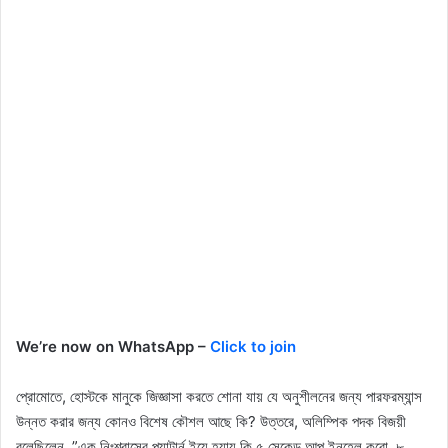
We’re now on WhatsApp –
Click to join
প্রোমোতে, হোস্টকে মানুকে জিজ্ঞাসা করতে শোনা যায় যে অনুশীলনের জন্য পারফরম্যান্স
উন্নত করার জন্য কোনও বিশেষ কৌশল আছে কি? উত্তরে, অলিম্পিক পদক বিজয়ী
বলেছিলেন, ”এক নিঃশ্বাসের প্যাটার্ন ইয়ে হ্যায় কি ৫ সেকেন্ড আপ ইনহেল করো, ৮