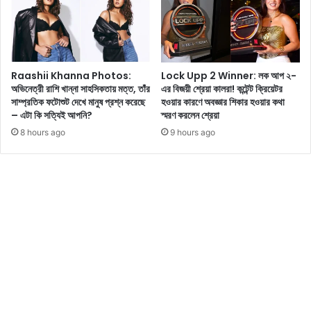
রা
উ
তাঁ
ই
র
য়
লে
র্ক
টে
থে
Raashii Khanna Photos:
Lock Upp 2 Winner: লক আপ ২-
স্ট
কে
অভিনেত্রী রাশি খান্না সাহসিকতায় মত্ত, তাঁর
এর বিজয়ী শ্রেয়া কালরা! কন্টেন্ট ক্রিয়েটর
ফ
ছে
সাম্প্রতিক ফটোশুট দেখে মানুষ প্রশ্ন করেছে
হওয়ার কারণে অবজ্ঞার শিকার হওয়ার কথা
টো
লে
– এটা কি সত্যিই আপনি?
স্মরণ করলেন শ্রেয়া
শু
র
8 hours ago
9 hours ago
টে
সা
র
থে
ঝ
ক
ল
য়ে
ক
ক
দে
টি
খে
সু
কা
ন্দ
র্য
র
ত
ছ
পা
বি
গ
শে
ল