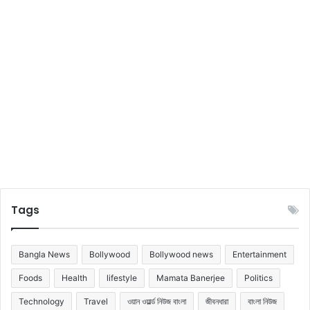
য়া
হ
র
য়ে
ক
গে
রে
ছে
ছে
ন
ন
,
ছ
বি
গু
লি
দে
খু
ন
Tags
Bangla News
Bollywood
Bollywood news
Entertainment
Foods
Health
lifestyle
Mamata Banerjee
Politics
Technology
Travel
ওয়ান ওয়ার্ল্ড নিউজ বাংলা
জীবনধারা
বাংলা নিউজ