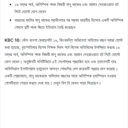
১৯ নম্বর পর্বে, অলিম্পিক পদক বিজয়ী মানু ভাকের এবং আমান সেহরাওয়াত হট
সিটে হোস্টে যোগ দেবেন
ভারতের শ্যুটার মানু ভাকের স্বাধীনতার পর প্রথম ভারতীয় হিসেবে একটি অলিম্পিক
গেমসে দুটি পদক জিতে ইতিহাস তৈরি করেছেন
KBC 16:
কৌন বনেগা ক্রোড়পতি ১৬, কিংবদন্তি অভিনেতা অমিতাভ বচ্চন দ্বারা হোস্ট
করা হয়েছে, বৃহস্পতিবার বিশেষ শিক্ষক দিবস পর্বে বিশেষ অতিথিদের উপস্থিত করবে৷ ১৯
নম্বর পর্বে, অলিম্পিক পদক বিজয়ী মানু ভাকের এবং আমান সেহরাওয়াত হট সিটে হোস্টে
যোগ দেবেন। অনুষ্ঠানটি সনিটিভিতে ৫ই সেপ্টেম্বর প্রচারিত হবে এবং চ্যানেলটি তার
অফিসিয়াল ইনস্টাগ্রাম হ্যান্ডেলে আসন্ন শোগুলির বেশ কয়েকটি প্রচার ভাগ করেছে।
একটি প্রোমোতে, মানু ভাকেরকে অমিতাভ বচ্চনের সাথে অলিম্পিক চ্যাম্পিয়ন হওয়ার
গোপনীয়তা শেয়ার করতে দেখা যায়। দেখুন বিগ বি কেমন সাড়া দিয়েছেন।