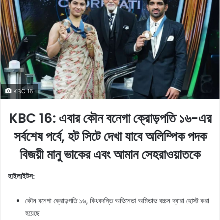
a
n
e
m
a
i
l
KBC 16
KBC 16: এবার কৌন বনেগা ক্রোড়পতি ১৬-এর
সর্বশেষ পর্বে, হট সিটে দেখা যাবে অলিম্পিক পদক
বিজয়ী মানু ভাকের এবং আমান সেহরাওয়াতকে
হাইলাইটস:
কৌন বনেগা ক্রোড়পতি ১৬, কিংবদন্তি অভিনেতা অমিতাভ বচ্চন দ্বারা হোস্ট করা
হয়েছে