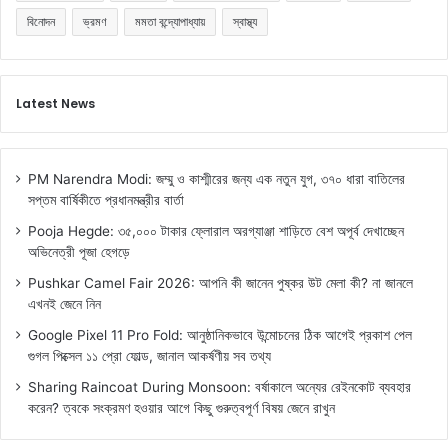
বিনোদন
ভ্রমণ
মমতা বন্দ্যোপাধ্যায়
স্বাস্থ্য
Latest News
PM Narendra Modi: জম্মু ও কাশ্মীরের জন্য এক নতুন যুগ, ৩৭০ ধারা বাতিলের
সপ্তম বার্ষিকীতে প্রধানমন্ত্রীর বার্তা
Pooja Hegde: ৩৫,০০০ টাকার ফ্লোরাল অরগ্যাঞ্জা শাড়িতে বেশ অপূর্ব দেখাচ্ছেন
অভিনেত্রী পূজা হেগড়ে
Pushkar Camel Fair 2026: আপনি কী জানেন পুষ্কর উট মেলা কী? না জানলে
এখনই জেনে নিন
Google Pixel 11 Pro Fold: আনুষ্ঠানিকভাবে উন্মোচনের ঠিক আগেই প্রকাশ পেল
গুগল পিক্সেল ১১ প্রো ফোল্ড, জানাল আকর্ষণীয় সব তথ্য
Sharing Raincoat During Monsoon: বর্ষাকালে অন্যের রেইনকোট ব্যবহার
করেন? ত্বকে সংক্রমণ হওয়ার আগে কিছু গুরুত্বপূর্ণ বিষয় জেনে রাখুন