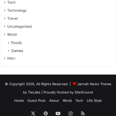
Tech
Technology
Travel
Uncategorized
World
Foods
Games
নিৰ্বাচন
© Copyright 2026, All Rights Reserved |
Jannah News Theme
by TieLabs
| Proudly Hosted by
SiteGround
Home
Guest Post
About
World
Tech
Life Style
X
Pinterest
YouTube
Instagram
RSS