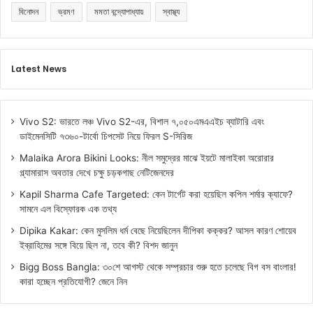
বিনোদন
ভ্রমণ
মমতা বন্দ্যোপাধ্যায়
স্বাস্থ্য
Latest News
Vivo S2: ভারতে লঞ্চ Vivo S2-এর, বিশাল ৭,০৫০এমএএইচ ব্যাটারি এবং
ডাইমেনসিটি ৭৩৬০-টার্বো চিপসেট নিয়ে ফিরল S-সিরিজ
Malaika Arora Bikini Looks: নীল সমুদ্রের মাঝে ইয়টে মালাইকা অরোরার
গ্ল্যামারাস অবতার দেখে চক্ষু চড়কগাছ নেটিজেনদের
Kapil Sharma Cafe Targeted: কেন টার্গেট করা হয়েছিল কপিল শর্মার ক্যাফে?
সামনে এল বিস্ফোরক এক তথ্য
Dipika Kakar: কেন মুসলিম ধর্ম বেছে নিয়েছিলেন দীপিকা কক্কর? আসল কারণ শোয়েব
ইব্রাহিমের সঙ্গে বিয়ে ছিল না, তবে কী? বিশদ জানুন
Bigg Boss Bangla: ৩০শে আগস্ট থেকে সম্প্রচার শুরু হতে চলেছে বিগ বস বাংলার!
কারা হচ্ছেন প্রতিযোগী? জেনে নিন