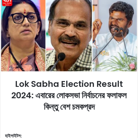
o
a
w
n
o
e
n
m
X
a
i
l
Lok Sabha Election Result
2024: এবারের লোকসভা নির্বাচনের ফলাফল
কিন্তু বেশ চমকপ্রদ
হাইলাইটস: