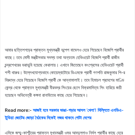
আবার ছত্তিশগড়ের প্রাক্তন মুখ্যমন্ত্রী ভূপেশ বাঘেলও হেরে গিয়েছেন বিজেপি প্রার্থীর
কাছে। তবে মোদী মন্ত্রীসভার সদস্য তথা অন্যতম হেভিওয়েট বিজেপি প্রার্থী রাজীব
চন্দ্রশেখরের ভরাডুবি হয়েছে কেরালায়। এখানে জিতেছেন কংগ্রেসের হেভিওয়েট প্রার্থী
শশী থারুর। উল্লেখযোগ্যভাবে কোয়েম্বাটোরে ডিএমকে প্রার্থী গণপতি রাজকুমার পি-র
বিরুদ্ধে হেরে গিয়েছেন বিজেপি প্রার্থী কে আন্নামালাই। তবে হিমাচল প্রদেশের মাণ্ডি
কেন্দ্র থেকে প্রাক্তন মুখ্যমন্ত্রী বীরভদ্র সিংয়ের ছেলে বিক্রমাদিত্য সিং হারিয়ে জয়ী
হয়েছেন অভিনেত্রী কঙ্গনা রানাউতের কাছে হেরে গিয়েছেন।
Read more:-
আজই হবে সরকার ভাঙা-গড়ার আসল ‘খেলা’! দিল্লিতে এনডিএ-
ইন্ডিয়া জোটের জোড়া বৈঠকের দিকেই নজর থাকবে গোটা দেশের
এদিকে জম্মু-কাশ্মীরের প্রাক্তন মুখ্যমন্ত্রী ওমর আবদুল্লাও নির্দল প্রার্থীর কাছে হেরে