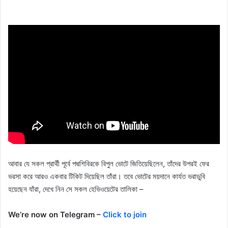
আবার যে সকল প্রার্থী পূর্বে পদ্মশিবিরকে বিপুল ভোটে জিতিয়েছিলেন, তাঁদের উপরই ফের
ভরসা করে আরও একবার টিকিট দিয়েছিল তাঁরা। তবে ভোটের ময়দানে কার্যত ভরাডুবি
হয়েছেন যাঁরা, দেখে নিন সে সকল হেভিওয়েটের তালিকা –
We’re now on Telegram –
Click to join