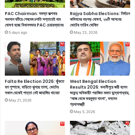
ভা
শ্ব
ঙা
কা
PAC Chairman: সমস্ত জল্পনার
Rajya Sabha Elections: নির্বাচন
-
পে
অবসান ঘটিয়ে শেষমেষ চলতি সপ্তাহেই নাম
কমিশনের বড়সড় ঘোষণা, ২৬টি আসনের
গ
ভা
ঘোষণা হচ্ছে বিধানসভার PAC চেয়ারম্যানের
ভোটের তারিখ ঘোষিত
ড়া
র
5 days ago
May 23, 2026
র
তে
আ
র
স
হ
ল
য়ে
‘
রো
খে
হি
লা
তে
’
র
Falta Re Election 2026: ঝুঁকতে
West Bengal Election
!
সা
হল পুষ্পাকে, বাড়িতে ঝুলছে তালা, ভোটের
Results 2026: ভবানীপুরে জয়ী হলেন
দি
থে
সকাল থেকেই পাত্তা নেই জাহাঙ্গির খানের!
শুভেন্দু অধিকারী! পরাজিত মমতা বন্দ্যোপাধ্যায়,
ল্লি
‘আজ থেকে ভয়মুক্ত বাংলা’, বললেন
কে
May 21, 2026
প্রধানমন্ত্রী
তে
ও
এ
পে
May 5, 2026
ন
নিং
ডি
ক
এ
র