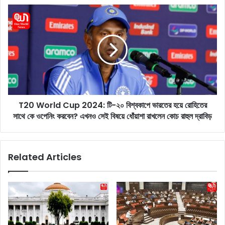
a
T
n
2
c
0
e
W
M
o
e
r
e
l
t
d
i
C
n
T20 World Cup 2024: টি-২০ বিশ্বকাপে ভারতের হয়ে রোহিতের
u
g
সাথে কে ওপেনিং করবেন? এখনও সেই বিষয়ে ধোঁয়াশা রাখলেন কোচ রাহুল দ্রাবিড়
p
:
2
আ
0
জ
2
Related Articles
ই
4
হ
:
বে
টি
স
-
র
২
কা
০
র
বি