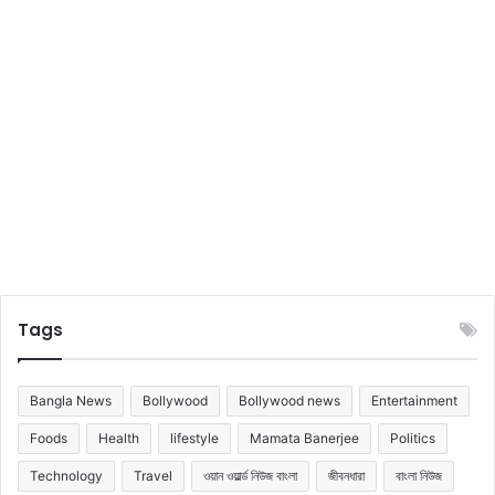
গো
হু
টা
ল
দে
দ্রা
শে
বি
র
ড়
Tags
Bangla News
Bollywood
Bollywood news
Entertainment
Foods
Health
lifestyle
Mamata Banerjee
Politics
Technology
Travel
ওয়ান ওয়ার্ল্ড নিউজ বাংলা
জীবনধারা
বাংলা নিউজ