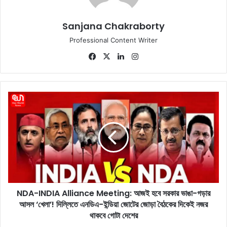
Sanjana Chakraborty
Professional Content Writer
Fa
X
Lin
Ins
ce
ke
tag
bo
dIn
ra
ok
m
N
D
A
-
I
N
D
I
A
NDA-INDIA Alliance Meeting: আজই হবে সরকার ভাঙা-গড়ার
A
আসল ‘খেলা’! দিল্লিতে এনডিএ-ইন্ডিয়া জোটের জোড়া বৈঠকের দিকেই নজর
l
l
থাকবে গোটা দেশের
i