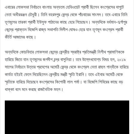
এবারের লোকসভা নির্বাচনে বাংলায় অন্যতম হেভিওয়েট প্রার্থী ছিলেন কংগ্রেসের দাপুটে
নেতা অধীররঞ্জন চৌধুরী। তিনি বহরমপুর কেন্দ্র থেকে পাঁচবারের সাংসদ। তবে এবারে তিনি
তৃণমূলের তারকা প্রার্থী ইউসুফ পাঠানের কাছে হেরে গিয়েছেন। অন্যদিকে বর্ধমান-দুর্গাপুর
কেন্দ্রে প্রাক্তন বিজেপি রাজ্য সভাপতি দিলীপ ঘোষও হেরে যান তৃণমূল কংগ্রেস প্রার্থী
কীর্তি আজাদের কাছে।
অন্যদিকে কোচবিহার লোকসভা কেন্দ্রে কেন্দ্রীয় স্বরাষ্ট্র প্রতিমন্ত্রী নিশীথ প্রামাণিককে
হারিয়ে জিতে যান তৃণমূলের জগদীশ চন্দ্র বাসুনিয়া। তবে উল্লেখযোগ্য বিষয় হল, ২০১৯
সালের নির্বাচনে উত্তর প্রদেশের অমেঠি কেন্দ্র থেকে কংগ্রেস নেতা রাহুল গান্ধীকে হারিয়ে
কার্যত হইচই ফেলে দিয়েছিলেন কেন্দ্রীয় মন্ত্রী স্মৃতি ইরানি। তবে এইবার অমেঠি থেকে
স্মৃতিকে হারিয়ে দিয়েছেন কংগ্রেসের কিশোরী লাল শর্মা। যা বিজেপি শিবিরের কাছে বড়
ধাক্কা বলে মনে করছে রাজনৈতিক মহল।