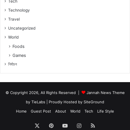
Tech
Technology
Travel
Uncategorized
World
Foods
Games
নিৰ্বাচন
© Copyright 2026, All Rights Reserved |
Jannah News Theme
by TieLabs
| Proudly Hosted by
SiteGround
Home
Guest Post
About
World
Tech
Life Style
X
Pinterest
YouTube
Instagram
RSS