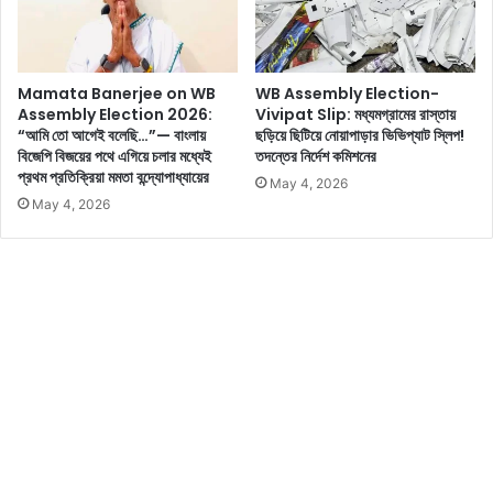
-
বে
ই
ন
ন্ডি
?
য়া
এ
Mamata Banerjee on WB
WB Assembly Election-
জো
খ
Assembly Election 2026:
Vivipat Slip: মধ্যমগ্রামের রাস্তায়
টে
ন
“আমি তো আগেই বলেছি…”— বাংলায়
ছড়িয়ে ছিটিয়ে নোয়াপাড়ার ভিভিপ্যাট স্লিপ!
র
ও
বিজেপি বিজয়ের পথে এগিয়ে চলার মধ্যেই
তদন্তের নির্দেশ কমিশনের
জো
সে
প্রথম প্রতিক্রিয়া মমতা বন্দ্যোপাধ্যায়ের
May 4, 2026
ড়া
ই
May 4, 2026
বৈ
বি
ঠ
ষ
কে
য়ে
র
ধোঁ
দি
য়া
কে
শা
ই
রা
ন
খ
জ
লে
র
ন
থা
কো
ক
চ
বে
রা