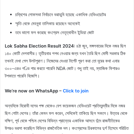
চব্বিশের লোকসভা নির্বাচনে ভরাডুবি হয়েছে একাধিক হেভিওয়েটের
স্মৃতি থেকে মেহবুবা তালিকায় রয়েছেন অনেকেই
তবে ভালো ফল করেছে কংগ্রেস নেতৃত্বাধীন ইন্ডিয়া জোট
Lok Sabha Election Result 2024:
৪ঠা জুন, মঙ্গলবারের দিকে নজর ছিল
১৪০ কোটি দেশবাসীর। তৃতীয়বার শপথ নেওয়ার জন্য যখন তৈরি ছিল মোদী সরকার ঠিক
তখনই দেখা গেল উলটপুরাণ। নিজেদের দেওয়া টার্গেট পূরণ করা তো দূরের কথা এবার
৩০০-এরও গণ্ডি পার করতে পারেনি NDA জোট। শুধু তাই নয়, ম্যাজিক ফিগারও
টপকাতে পারেনি বিজেপি।
We’re now on WhatsApp –
Click to join
অন্যদিকে বিরোধী দলের পক্ষ থেকেও বেশ কয়েকজন হেভিওয়েট প্রতিদ্বন্দ্বীর দিকে নজর
ছিল গোটা দেশের। তাঁরা কেমন ফল করেন, সেদিকেই তাকিয়ে ছিল সকলে। উত্তর থেকে
দক্ষিণ, পূর্ব থেকে পশ্চিম দেশের বিভিন্ন প্রান্তের একাধিক আসনে দুঁদে রাজনীতিকের
উপরও ভরসা করেছিল বিভিন্ন রাজনৈতিক দল। কংগ্রেসের চিরকালের দুর্গ হিসেবে পরিচিত