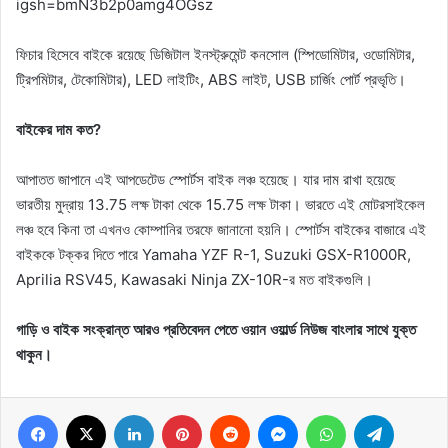
igsh=bmN3b2p0amg4OGsz
ফিচার হিসেবে বাইকে রয়েছে ডিজিটাল ইনস্ট্রুমেন্ট কনসোল (স্পিডোমিটার, ওডোমিটার,
ট্রিপমিটার, টেকোমিটার), LED লাইটিং, ABS লাইট, USB চার্জিং পোর্ট প্রভৃতি।
বাইকের দাম কত?
আপাতত জাপানে এই আপডেটেড স্পোর্টস বাইক লঞ্চ হয়েছে। যার দাম রাখা হয়েছে
ভারতীয় মুদ্রায় 13.75 লক্ষ টাকা থেকে 15.75 লক্ষ টাকা। ভারতে এই মোটরসাইকেল
লঞ্চ হবে কিনা তা এখনও কোম্পানির তরফে জানানো হয়নি। স্পোর্টস বাইকের বাজারে এই
বাইককে টক্কর দিতে পারে Yamaha YZF R-1, Suzuki GSX-R1000R,
Aprilia RSV45, Kawasaki Ninja ZX-10R-র মত বাইকগুলি।
গাড়ি ও বাইক সংক্রান্ত আরও প্রতিবেদন পেতে ওয়ান ওয়ার্ল্ড নিউজ বাংলার সাথে যুক্ত
থাকুন।
Facebook
X
LinkedIn
Pinterest
Reddit
Messenger
WhatsApp
Telegram