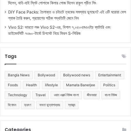
দিলেন, থাই-হাই স্লিট পোশাকে কিলার পোজ দিলেন রাকুল প্রীত সিং
DIY Face Packs: তৈলাক্ত ও চটচটে ত্বকের সমস্যায় ভুগছেন? এই ৩টি ঘরোয়া ফেস
প্যাক তৈরি করুন, প্রয়োগের সঠিক পদ্ধতিটি জেনে নিন
Vivo S2: ভারতে লঞ্চ Vivo S2-এর, বিশাল ৭,০৫০এমএএইচ ব্যাটারি এবং
ডাইমেনসিটি ৭৩৬০-টার্বো চিপসেট নিয়ে ফিরল S-সিরিজ
Tags
Bangla News
Bollywood
Bollywood news
Entertainment
Foods
Health
lifestyle
Mamata Banerjee
Politics
Technology
Travel
ওয়ান ওয়ার্ল্ড নিউজ বাংলা
জীবনধারা
বাংলা নিউজ
বিনোদন
ভ্রমণ
মমতা বন্দ্যোপাধ্যায়
স্বাস্থ্য
Categories