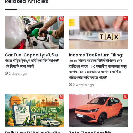
Related Articles
মা
না
খ
প
ন
র
খে
তে
লে
ই
প
বা
র
ড়
তে
ছে
হ
গ
Car Fuel Capacity: এই তীব্র
Income Tax Return Filing:
বে
র
গরমে গাড়ির ট্যাঙ্ক ভর্তি করা কি নিরাপদ?
২০২৬ সালের আয়কর রিটার্ন দাখিলের শেষ
এ
ম
এই বিষয়টি জানা জরুরি
তারিখের আগে ITR সময়সীমা বাড়ানোর জন্য
কা
,
অপেক্ষা করা কেন ভারতে আপনার আর্থিক
2 days ago
ধি
তা
পরিকল্পনার ক্ষতি করতে পারে?
ক
ই
2 weeks ago
রো
গ
গে
র
র
মে
ফাঁ
A
দে
C
!
চা
স
লু
ম
ক
Delhi New EV Policy: বৈদ্যুতিক
Tata Tiago Facelift