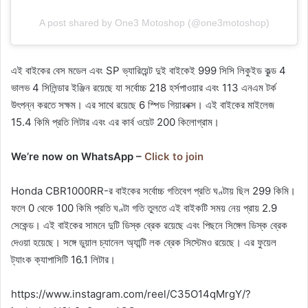
A post shared by One3 Motoshop (@one3motoshop)
এই বাইকের বেস মডেল এবং SP ভ্যারিয়েন্ট দুই বাইকেই 999 সিসি লিকুইড কুল্ড 4
ভালভ 4 সিলিন্ডার ইঞ্জিন রয়েছে যা সর্বোচ্চ 218 হর্সপাওয়ার এবং 113 এনএম টর্ক
উৎপন্ন করতে সক্ষম। এর সাথে রয়েছে 6 স্পিড গিয়ারবক্স। এই বাইকের মাইলেজ
15.4 কিমি প্রতি লিটার এবং এর কার্ব ওয়েট 200 কিলোগ্রাম।
We’re now on WhatsApp –
Click to join
Honda CBR1000RR-র বাইকের সর্বোচ্চ গতিবেগ প্রতি ঘণ্টায় ছিল 299 কিমি।
ফলে 0 থেকে 100 কিমি প্রতি ঘণ্টা গতি তুলতে এই বাইকটি সময় নেয় প্রায় 2.9
সেকেন্ড। এই বাইকের সামনে দুটি ডিস্ক ব্রেক রয়েছে এবং পিছনে সিঙ্গেল ডিস্ক ব্রেক
দেওয়া হয়েছে। সঙ্গে ডুয়াল চ্যানেল অ্যান্টি লক ব্রেক সিস্টেমও রয়েছে। এর ফুয়েল
ট্যাংক ক্যাপাসিটি 16.1 লিটার।
https://www.instagram.com/reel/C35O14qMrgY/?