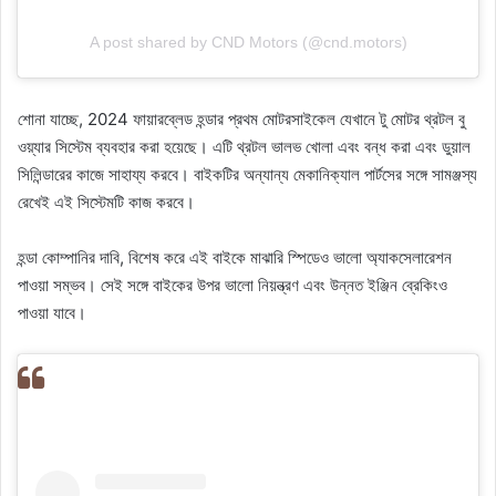
A post shared by CND Motors (@cnd.motors)
শোনা যাচ্ছে, 2024 ফায়ারব্লেড হন্ডার প্রথম মোটরসাইকেল যেখানে টু মোটর থ্রটল বু
ওয়্যার সিস্টেম ব্যবহার করা হয়েছে। এটি থ্রটল ভালভ খোলা এবং বন্ধ করা এবং ডুয়াল
সিলিন্ডারের কাজে সাহায্য করবে। বাইকটির অন্যান্য মেকানিক্যাল পার্টসের সঙ্গে সামঞ্জস্য
রেখেই এই সিস্টেমটি কাজ করবে।
হন্ডা কোম্পানির দাবি, বিশেষ করে এই বাইকে মাঝারি স্পিডেও ভালো অ্যাকসেলারেশন
পাওয়া সম্ভব। সেই সঙ্গে বাইকের উপর ভালো নিয়ন্ত্রণ এবং উন্নত ইঞ্জিন ব্রেকিংও
পাওয়া যাবে।