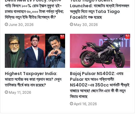
য়
গাড়ি কিনলে ১০০% রোড ট্যাক্স মুকুব! দুই-
Launched: বাজেটের মধ্যেই বিলাসবহুল
রা
চাকার যানবাহনে ৩০,০০০ টাকা পর্যন্ত সুবিধা;
অনুভূতি দিতে নতুন Tata Tiago
থা
র
দিল্লির নতুন ইভি নীতির বিশেষত্ব কী?
Facelift লঞ্চ হয়েছে
ক
আ
তে
গে
June 30, 2026
May 30, 2026
স
অ
ত
ব
র্ক
শ্য
হ
ই
ন
এ
ই
কা
Highest Taxpayer India:
Bajaj Pulsar NS400Z: এবার
জ
ভারতে সর্বোচ্চ কর কারা প্রদান করে? দেখুন
Pulsar হবে আরও শক্তিশালী!
গু
তালিকার শীর্ষে কার নাম রয়েছে?
NS400Z-এর 350cc ভার্সনটি শীঘ্রই
লি
বাজারে আসছে! জেনে নিন এতে কী কী নতুন
May 11, 2026
ক
ফিচার থাকছে
রু
April 16, 2026
ন