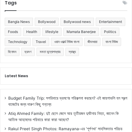
Tags
Bangla News
Bollywood
Bollywood news
Entertainment
Foods
Health
lifestyle
Mamata Banerjee
Politics
Technology
Travel
ওয়ান ওয়ার্ল্ড নিউজ বাংলা
জীবনধারা
বাংলা নিউজ
বিনোদন
ভ্রমণ
মমতা বন্দ্যোপাধ্যায়
স্বাস্থ্য
Latest News
Budget Family Trip: সপরিবারে ভ্রমণের পরিকল্পনা করছেন? এই জায়গাগুলি হল স্বল্প
বাজেটের জন্য দারুণ কিছু গন্তব্য
Atiq Ahmed Family: দুই ছেলে জেলে আর তৃতীয়জন দুর্ঘটনায় নিহত, জানেন কি
আতিক আহমেদের পরিবারে কারা কারা আছেন?
Rakul Preet Singh Photos: Ramayana-এর ‘শূর্পণখা’ সাহসিকতার পরিচয়