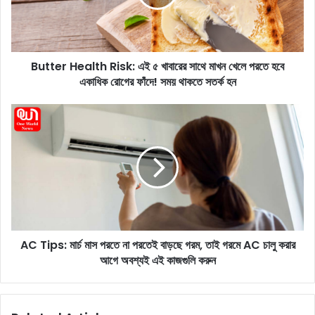
r
H
e
a
Butter Health Risk: এই ৫ খাবারের সাথে মাখন খেলে পরতে হবে
l
একাধিক রোগের ফাঁদে! সময় থাকতে সতর্ক হন
t
h
R
A
i
C
s
T
k
i
:
p
এ
s
ই
:
৫
মা
খা
র্চ
বা
AC Tips: মার্চ মাস পরতে না পরতেই বাড়ছে গরম, তাই গরমে AC চালু করার
মা
রে
আগে অবশ্যই এই কাজগুলি করুন
স
র
প
সা
র
থে
তে