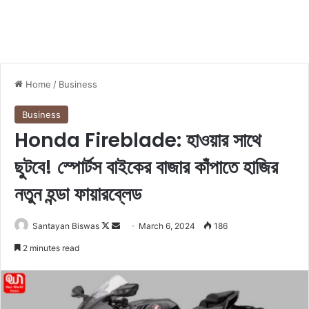
Home
/
Business
Business
Honda Fireblade: হাওয়ার সাথে
ছুটবে! স্পোর্টস বাইকের বাজার কাঁপাতে হাজির
নতুন হন্ডা ফায়ারব্লেড
Santayan Biswas
F
S
March 6, 2024
186
o
e
2 minutes read
l
n
l
d
o
a
w
n