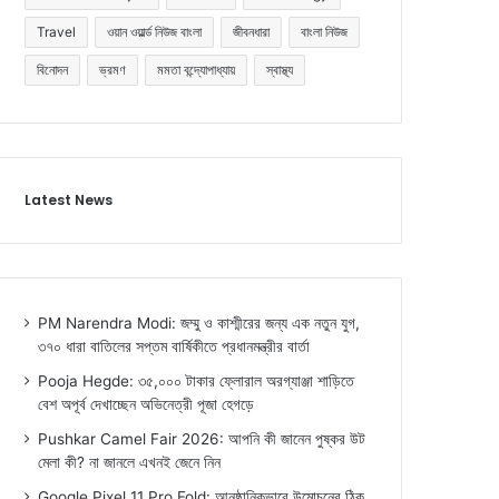
Travel
ওয়ান ওয়ার্ল্ড নিউজ বাংলা
জীবনধারা
বাংলা নিউজ
বিনোদন
ভ্রমণ
মমতা বন্দ্যোপাধ্যায়
স্বাস্থ্য
Latest News
PM Narendra Modi: জম্মু ও কাশ্মীরের জন্য এক নতুন যুগ,
৩৭০ ধারা বাতিলের সপ্তম বার্ষিকীতে প্রধানমন্ত্রীর বার্তা
Pooja Hegde: ৩৫,০০০ টাকার ফ্লোরাল অরগ্যাঞ্জা শাড়িতে
বেশ অপূর্ব দেখাচ্ছেন অভিনেত্রী পূজা হেগড়ে
Pushkar Camel Fair 2026: আপনি কী জানেন পুষ্কর উট
মেলা কী? না জানলে এখনই জেনে নিন
Google Pixel 11 Pro Fold: আনুষ্ঠানিকভাবে উন্মোচনের ঠিক