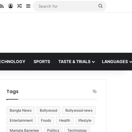
ube
stagram
RSS
Log In
Random Article
Sidebar
Search
for
ECHNOLOGY
SPORTS
TASTE & TRIALS
LANGUAGES
Tags
Bangla News
Bollywood
Bollywood news
Entertainment
Foods
Health
lifestyle
Mamata Banerjee
Politics
Technology