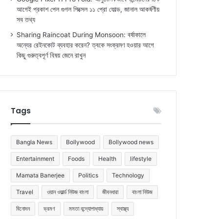
আগেই প্রকাশ পেল গুগল পিক্সেল ১১ প্রো ফোল্ড, জানাল আকর্ষণীয়
সব তথ্য
Sharing Raincoat During Monsoon: বর্ষাকালে
অন্যের রেইনকোট ব্যবহার করেন? ত্বকে সংক্রমণ হওয়ার আগে
কিছু গুরুত্বপূর্ণ বিষয় জেনে রাখুন
Tags
Bangla News
Bollywood
Bollywood news
Entertainment
Foods
Health
lifestyle
Mamata Banerjee
Politics
Technology
Travel
ওয়ান ওয়ার্ল্ড নিউজ বাংলা
জীবনধারা
বাংলা নিউজ
বিনোদন
ভ্রমণ
মমতা বন্দ্যোপাধ্যায়
স্বাস্থ্য