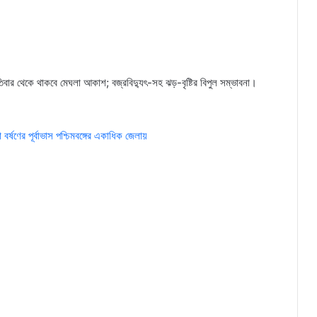
ার থেকে থাকবে মেঘলা আকাশ; বজ্রবিদ্যুৎ-সহ ঝড়-বৃষ্টির বিপুল সম্ভাবনা।
র্ষণের পূর্বাভাস পশ্চিমবঙ্গের একাধিক জেলায়