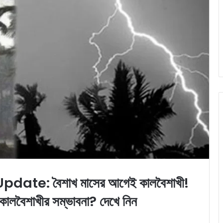
e: বৈশাখ মাসের আগেই কালবৈশাখী!
কালবৈশাখীর সম্ভাবনা? দেখে নিন