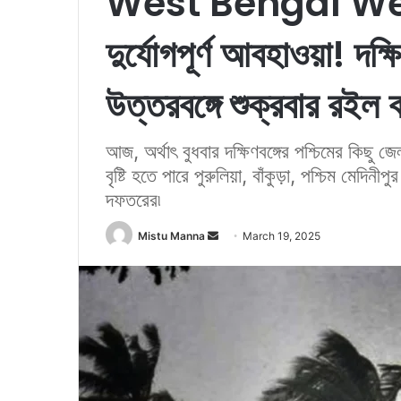
West Bengal Wea
দুর্যোগপূর্ণ আবহাওয়া! দক্
উত্তরবঙ্গে শুক্রবার রইল ঝড় 
আজ, অর্থাৎ বুধবার দক্ষিণবঙ্গের পশ্চিমের কিছু জে
বৃষ্টি হতে পারে পুরুলিয়া, বাঁকুড়া, পশ্চিম মেদ
দফতরের৷
Mistu Manna
S
March 19, 2025
e
n
d
a
n
e
m