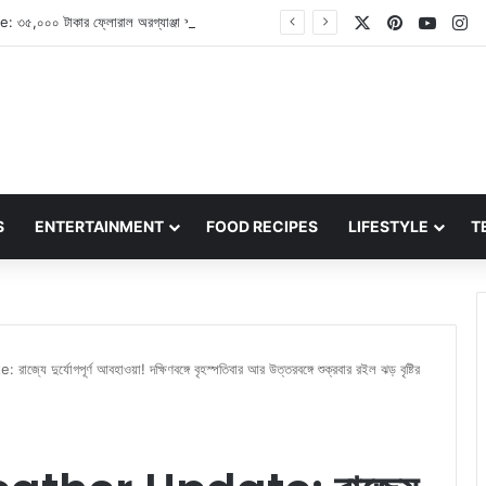
X
Pinterest
YouT
In
Pooja Hegde: ৩৫,০০০ টাকার ফ্লোরাল অরগ্যাঞ্জা শাড়িতে বেশ অপূর্ব দেখাচ্ছেন অভিনেত্রী পূজা হেগড়ে
S
ENTERTAINMENT
FOOD RECIPES
LIFESTYLE
T
ুর্যোগপূর্ণ আবহাওয়া! দক্ষিণবঙ্গে বৃহস্পতিবার আর উত্তরবঙ্গে শুক্রবার রইল ঝড় বৃষ্টির