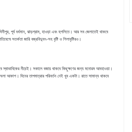
েদিনীপুর, পূর্ব বর্ধমান, ঝাড়গ্রাম, হাওড়া এবং হুগলিতে। আর সব জেলাতেই থাকবে
েগে৷ সতর্কতা জারি বজ্রবিদ্যুৎ-সহ বৃষ্টি ও শিলাবৃষ্টিরও।
ে স্বাভাবিকের নীচেই। সকালে বজায় থাকবে কিছুক্ষণের জন্য মনোরম আবহাওয়া।
লা আকাশ। দিনের তাপমাত্রার পরিবর্তন নেই খুব একটা। রাতে সামান্য থাকবে