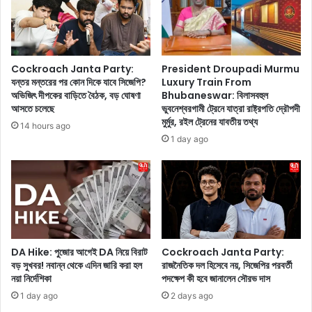
টি
গু
প
লি
স
কে
রূ
পা
Cockroach Janta Party:
President Droupadi Murmu
ন্ত
যন্তর মন্তরের পর কোন দিকে যাবে সিজেপি?
Luxury Train From
রি
অভিজিৎ দীপকের বাড়িতে বৈঠক, বড় ঘোষণা
Bhubaneswar: বিলাসবহুল
আসতে চলেছে
ভুবনেশ্বরগামী ট্রেনে যাত্রা রাষ্ট্রপতি দ্রৌপদী
ত
মুর্মুর, রইল ট্রেনের যাবতীয় তথ্য
ক
14 hours ago
র
1 day ago
ছে
?
DA Hike: পুজোর আগেই DA নিয়ে বিরাট
Cockroach Janta Party:
বড় সুখবর! নবান্ন থেকে এদিন জারি করা হল
রাজনৈতিক দল হিসেবে নয়, সিজেপির পরবর্তী
নয়া নির্দেশিকা
পদক্ষেপ কী হবে জানালেন সৌরভ দাস
1 day ago
2 days ago