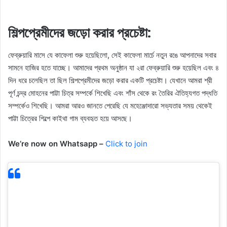
শিল্পপ্রেমীদের জড়ো করার প্রচেষ্টা:
ফেব্রুয়ারি মাসে যে কাফেলা শুরু হয়েছিলো, সেই কাফেলা মার্চে নতুন রঙে আপনাদের সবার
সামনে হাজির হতে যাচ্ছে। আমাদের প্রথম অনুষ্ঠান যা ২রা ফেব্রুয়ারি শুরু হয়েছিল এবং ৪
দিন ধরে চলেছিল তা ছিল শিল্পপ্রেমীদের জড়ো করার একটি প্রচেষ্টা। যেখানে আমরা শ্রী
পূর্ণ চন্দ্র মোহনের পাট্টা চিত্র সম্পর্কে শিখেছি এবং শাঁস থেকে রং তৈরির ঐতিহ্যগত পদ্ধতি
সম্পর্কেও শিখেছি। আমরা আরও জানতে পেরেছি যে মহেঞ্জোদারো সভ্যতার সময় থেকেই
পাট্টা চিত্রের শিল্পে কাইথা গাম ব্যবহৃত হয়ে আসছে।
We’re now on Whatsapp –
Click to join