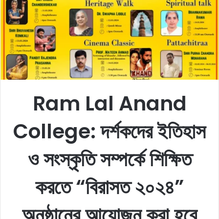
e
m
a
i
l
Ram Lal Anand
College:
দর্শকদের ইতিহাস
ও সংস্কৃতি সম্পর্কে শিক্ষিত
করতে “বিরাসত ২০২৪”
অনুষ্ঠানের আয়োজন করা হবে