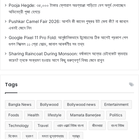
Pooja Hegde: ৩৫,০০০ টাকার ফ্লোরাল অরগ্যাঞ্জা শাড়িতে বেশ অপূর্ব দেখাচ্ছেন
অভিনেত্রী পূজা হেগড়ে
Pushkar Camel Fair 2026: আপনি কী জানেন পুষ্কর উট মেলা কী? না জানলে
এখনই জেনে নিন
Google Pixel 11 Pro Fold: আনুষ্ঠানিকভাবে উন্মোচনের ঠিক আগেই প্রকাশ পেল
গুগল পিক্সেল ১১ প্রো ফোল্ড, জানাল আকর্ষণীয় সব তথ্য
Sharing Raincoat During Monsoon: বর্ষাকালে অন্যের রেইনকোট ব্যবহার
করেন? ত্বকে সংক্রমণ হওয়ার আগে কিছু গুরুত্বপূর্ণ বিষয় জেনে রাখুন
Tags
Bangla News
Bollywood
Bollywood news
Entertainment
Foods
Health
lifestyle
Mamata Banerjee
Politics
Technology
Travel
ওয়ান ওয়ার্ল্ড নিউজ বাংলা
জীবনধারা
বাংলা নিউজ
বিনোদন
ভ্রমণ
মমতা বন্দ্যোপাধ্যায়
স্বাস্থ্য