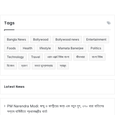
Tags
Bangla News
Bollywood
Bollywood news
Entertainment
Foods
Health
lifestyle
Mamata Banerjee
Politics
Technology
Travel
ওয়ান ওয়ার্ল্ড নিউজ বাংলা
জীবনধারা
বাংলা নিউজ
বিনোদন
ভ্রমণ
মমতা বন্দ্যোপাধ্যায়
স্বাস্থ্য
Latest News
PM Narendra Modi: জম্মু ও কাশ্মীরের জন্য এক নতুন যুগ, ৩৭০ ধারা বাতিলের
সপ্তম বার্ষিকীতে প্রধানমন্ত্রীর বার্তা