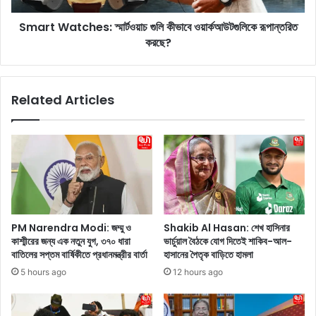
র
c
ব
Smart Watches: স্মার্টওয়াচ গুলি কীভাবে ওয়ার্কআউটগুলিকে রূপান্তরিত
h
য়
করছে?
e
সে
s
অ
:
নু
স্মা
Related Articles
স
র্ট
র
ও
ণ
য়া
ক
চ
রা
গু
র
লি
জ
কী
ন্য
ভা
স
বে
PM Narendra Modi: জম্মু ও
Shakib Al Hasan: শেখ হাসিনার
হ
ও
কাশ্মীরের জন্য এক নতুন যুগ, ৩৭০ ধারা
ভার্চুয়াল বৈঠকে যোগ দিতেই শাকিব-আল-
জ
য়া
বাতিলের সপ্তম বার্ষিকীতে প্রধানমন্ত্রীর বার্তা
হাসানের পৈতৃক বাড়িতে হামলা
ফি
র্ক
5 hours ago
12 hours ago
ট
আ
নে
উ
স
ট