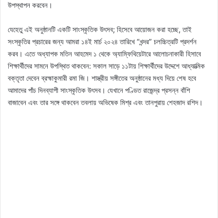
উপস্থাপন করবেন।
যেহেতু এই অনুষ্ঠানটি একটি সাংস্কৃতিক উৎসব; হিসেবে আয়োজন করা হচ্ছে, তাই
সংস্কৃতির প্রচারের জন্য আমরা ১৪ই মার্চ ২০২৪ তারিখে “খন্দর” চলচ্চিত্রটি প্রদর্শন
করব। এতে অধ্যাপক মতিন আহমেদ ১ থেকে অ্যাম্ফিথিয়েটারে আলোচনাকারী হিসাবে
শিক্ষার্থীদের সামনে উপস্থিত থাকবেন: সকাল সাড়ে ১১টায় শিক্ষার্থীদের উদ্দেশে আধ্যাত্মিক
বক্তৃতা দেবেন ব্রহ্মাকুমারী রমা জি। শাস্ত্রীয় সঙ্গীতের অনুষ্ঠানের মধ্য দিয়ে শেষ হবে
আমাদের পাঁচ দিনব্যাপী সাংস্কৃতিক উৎসব। যেখানে পণ্ডিত রাজেন্দ্র প্রসন্ন বাঁশি
বাজাবেন এবং তার সঙ্গে থাকবেন তবলায় অভিষেক মিশ্র এবং তানপুরায় শেহজাদ রশিদ।