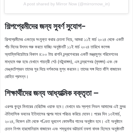
A post shared by Mirror Now (@mirrornow_in)
শিল্পপ্রেমীদের জন্য সুবর্ণ সুযোগ-
শিল্পপ্রেমীদের একত্রে সংযুক্ত করার চেতনা নিয়ে, আমরা ১১ই মার্চ ২০২৪ থেকে একটি
পাঁচ দিনের উৎসব শুরু করতে যাচ্ছি৷ অনুষ্ঠানটি ১১ই মার্চ ২০২৪ তারিখে কলেজ
অ্যাম্ফিথিয়েটারে বিকাল ৪:০০ টায় রাগনি চন্দ্রশেখরের একটি মন্ত্রমুগ্ধ পরিবেশনের
মাধ্যমে শুরু হবে৷ যেখানে গায়ত্রী শেঠ (নট্টুভাঙ্গম), এম চন্দ্রশেখর (মৃদঙ্গম) এবং কে
ভেঙ্কটেশ্বরন তাদের সুর দিয়ে দর্শকদের মুগ্ধ করবেন। তাদের সঙ্গ দিতে বাঁশি বাজাবেন
রোহিত প্রসন্ন।
শিক্ষার্থীদের জন্য আধ্যাত্মিক বক্তৃতা –
এরপর কুতুব মিনারের হেরিটেজ ওয়াক হবে। যেখানে ডাঃ স্বপ্না লিডল আমাদের এই সুন্দর
ঐতিহাসিক ভবনের ইতিহাসের গল্পের সাথে পরিচয় করিয়ে দেবেন। পরের দিন ১৩ইমার্চ,
২০২৪, বিকেল ৪টা থেকে পণ্ডিত ভুবনেশ কোমলীর গানের অনুষ্ঠান হবে। এই অনুষ্ঠানে
চেতন নিগম হারমোনিয়াম বাজাবেন এবং শম্ভুনাথ ভট্টাচার্য তবলা বাদক হিসেবে অনুষ্ঠানটি