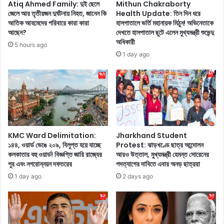
Atiq Ahmed Family: দুই ছেলে
Mithun Chakraborty
h
ভা
জেলে আর তৃতীয়জন দুর্ঘটনায় নিহত, জানেন কি
Health Update: তিন দিন ধরে
a
রা
আতিক আহমেদের পরিবারে কারা কারা
হাসপাতালে ভর্তি মহানায়ক মিঠুন! অভিনেতাকে
r
:
আছেন?
দেখতে হাসপাতাল ছুটে এলেন মুখ্যমন্ত্রী শুভেন্দু
R
পা
অধিকারী
5 hours ago
o
র্ট
1 day ago
x
১
x
বি
ল
য়
ঞ্চ
ন্ড
হ
ফে
ও
স্ট
য়া
২
র
০
KMC Ward Delimitation:
Jharkhand Student
প
১৪৪, ওয়ার্ড ভেঙে ২০৯, বিলুপ্ত হয়ে যাচ্ছে
Protest: ঝাড়খণ্ডে ছাত্র আন্দোলন
২
কলকাতার বহু ওয়ার্ড! বিজ্ঞপ্তি জারি রাজ্যের
আরও উত্তাল, মুখ্যমন্ত্রী হেমন্ত সোরেনের
র
৪
পুর এবং নগরোন্নয়ন দফতরের
পদত্যাগের দাবিতে এবার অনড় ছাত্ররা
,
-
পু
এ
1 day ago
2 days ago
রা
গ্লো
নো
বা
থা
ল
রে
প্রি