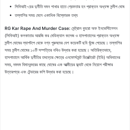
সিবিআই-য়ের দুর্নীতি দমন শাখার হাতে গ্রেফতার হন প্রাক্তন অধ্যক্ষ সন্দীপ ঘোষ
তল্লাশির সময় মেলে একাধিক বিস্ফোরক তথ্য
RG Kar Rape And Murder Case:
সেন্ট্রাল ব্যুরো অফ ইনভেস্টিগেশন
(সিবিআই) কলকাতার আরজি কর মেডিক্যাল কলেজ ও হাসপাতালের প্রাক্তন অধ্যক্ষ
সন্দীপ ঘোষের ল্যাপটপে থেকে নগ্ন পুরুষদের বেশ কয়েকটি ছবি খুঁজে পেয়েছে। তল্লাশির
সময় সন্দীপ ঘোষের ১০টি সম্পত্তির নথিও উদ্ধার করা হয়েছে। অতিরিক্তভাবে,
হাসপাতালে আর্থিক দুর্নীতির তদন্তের ক্ষেত্রে এনফোর্সমেন্ট ডিরেক্টরেট (ইডি) অভিযানের
সময়, দমদম বিমানবন্দরের কাছে ঘোষের এক আত্মীয়ের ফ্ল্যাট থেকে নিয়োগ পরীক্ষার
উত্তরপত্র এবং টেন্ডারের কপি উদ্ধার করা হয়েছে।