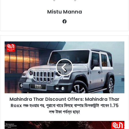
Mistu Manna
Fa
ce
bo
ok
M
a
h
i
n
d
r
a
T
Mahindra Thar Discount Offers: Mahindra Thar
h
Roxx লঞ্চ হওয়ার পর, পুরানো থারে মিলছে বাম্পার ডিসকাউন্ট! পাবেন 1.75
a
r
লক্ষ টাকা পর্যন্ত ছাড়!
D
i
D
s