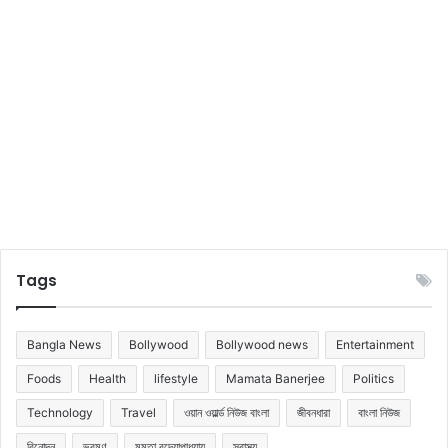
কা
প
র্য
ন্ত
ছা
ড়
!
Tags
Bangla News
Bollywood
Bollywood news
Entertainment
Foods
Health
lifestyle
Mamata Banerjee
Politics
Technology
Travel
ওয়ান ওয়ার্ল্ড নিউজ বাংলা
জীবনধারা
বাংলা নিউজ
বিনোদন
ভ্রমণ
মমতা বন্দ্যোপাধ্যায়
স্বাস্থ্য