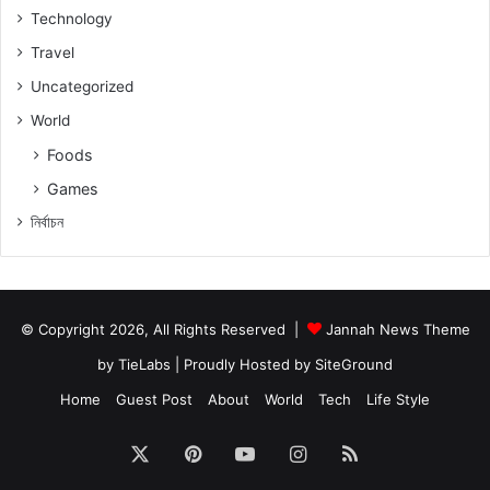
Technology
Travel
Uncategorized
World
Foods
Games
নিৰ্বাচন
© Copyright 2026, All Rights Reserved |
Jannah News Theme
by TieLabs
| Proudly Hosted by
SiteGround
Home
Guest Post
About
World
Tech
Life Style
X
Pinterest
YouTube
Instagram
RSS