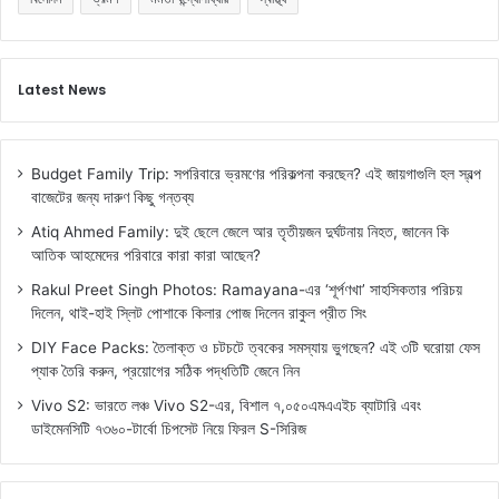
Latest News
Budget Family Trip: সপরিবারে ভ্রমণের পরিকল্পনা করছেন? এই জায়গাগুলি হল স্বল্প
বাজেটের জন্য দারুণ কিছু গন্তব্য
Atiq Ahmed Family: দুই ছেলে জেলে আর তৃতীয়জন দুর্ঘটনায় নিহত, জানেন কি
আতিক আহমেদের পরিবারে কারা কারা আছেন?
Rakul Preet Singh Photos: Ramayana-এর ‘শূর্পণখা’ সাহসিকতার পরিচয়
দিলেন, থাই-হাই স্লিট পোশাকে কিলার পোজ দিলেন রাকুল প্রীত সিং
DIY Face Packs: তৈলাক্ত ও চটচটে ত্বকের সমস্যায় ভুগছেন? এই ৩টি ঘরোয়া ফেস
প্যাক তৈরি করুন, প্রয়োগের সঠিক পদ্ধতিটি জেনে নিন
Vivo S2: ভারতে লঞ্চ Vivo S2-এর, বিশাল ৭,০৫০এমএএইচ ব্যাটারি এবং
ডাইমেনসিটি ৭৩৬০-টার্বো চিপসেট নিয়ে ফিরল S-সিরিজ