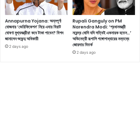
মি
মি
ল
য়া
ছে
রে
Annapurna Yojana: অন্নপূর্ণা
Rupali Ganguly on PM
বা
র
যোজনার ‘ভেরিফিকেশন’ নিয়ে এবার বিরাট
Narendra Modi: ‘প্রধানমন্ত্রী
ম্পা
জ
ঘোষণা মুখ্যমন্ত্রীর! কবে টাকা পাবেন? বিশদ
নরেন্দ্র মোদি যদি সত্যিই একনায়ক হতেন…’
র
ন্য
জানালেন শুভেন্দু অধিকারী
অভিনেত্রী রূপালি গঙ্গোপাধ্যায়ের মন্তব্যে
ডি
প্র
জোরদার বিতর্ক
2 days ago
স
স্তু
2 days ago
কা
ত
উ
ন্ট
!
পা
বে
ন
1
.
7
5
ল
ক্ষ
টা