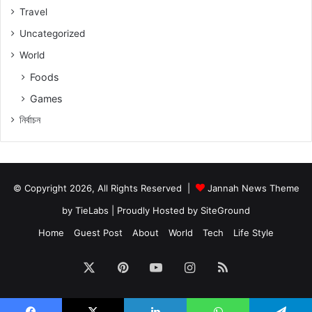
Travel
Uncategorized
World
Foods
Games
নিৰ্বাচন
© Copyright 2026, All Rights Reserved |
Jannah News Theme
by TieLabs
| Proudly Hosted by
SiteGround
Home
Guest Post
About
World
Tech
Life Style
X
Pinterest
YouTube
Instagram
RSS