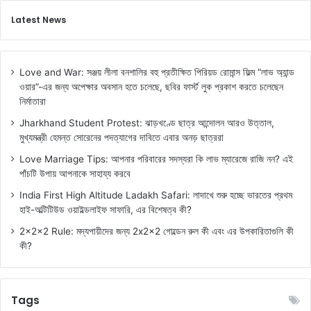
Latest News
Love and War: সঞ্জয় লীলা বনশালির বহু প্রতীক্ষিত পিরিয়ড রোমান্স ফিল্ম “লাভ অ্যান্ড
ওয়ার”-এর জন্য অপেক্ষার অবসান হতে চলেছে, ছবির ফার্স্ট লুক প্রকাশ করতে চলেছেন
নির্মাতারা
Jharkhand Student Protest: ঝাড়খণ্ডে ছাত্র আন্দোলন আরও উত্তাল,
মুখ্যমন্ত্রী হেমন্ত সোরেনের পদত্যাগের দাবিতে এবার অনড় ছাত্ররা
Love Marriage Tips: আপনার পরিবারের সদস্যরা কি লাভ ম্যারেজে রাজি নন? এই
পাঁচটি উপায় আপনাকে সাহায্য করবে
India First High Altitude Ladakh Safari: লাদাখে শুরু হচ্ছে ভারতের প্রথম
হাই-অল্টিটিউড ওয়াইল্ডলাইফ সাফারি, এর বিশেষত্ব কী?
2x2x2 Rule: মদ্যপায়ীদের জন্য 2x2x2 গোল্ডেন রুল কী এবং এর উপকারিতাগুলি কী
কী?
Tags