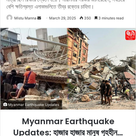
বেশি ক্ষতিগ্রস্ত এলাকাগুলিতে তীব্র রক্তের চাহিদা।
Mistu Manna
S
March 29, 2025
350
3 minutes read
e
n
d
a
n
e
m
a
i
l
Myanmar Earthquake Updates
Myanmar Earthquake
Updates: হাজার হাজার মানুষ গৃহহীন…