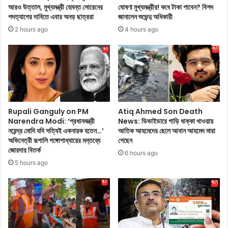
কে
র
আরও উত্তাল, মুখ্যমন্ত্রী হেমন্ত সোরেনের
ঘোষণা মুখ্যমন্ত্রীর! কবে টাকা পাবেন? বিশদ
-
ই
পদত্যাগের দাবিতে এবার অনড় ছাত্ররা
জানালেন শুভেন্দু অধিকারী
র
তি
2 hours ago
4 hours ago
দু
ম
র্গ
ধ্যে
দ
ই
খ
শে
ল
ষ
ক
,
র
আ
ল
জ
Rupali Ganguly on PM
Atiq Ahmed Son Death
র
স
Narendra Modi: ‘প্রধানমন্ত্রী
News: ডিভাইডারে গাড়ি ধাক্কা খাওয়ায়
য়্যা
নরেন্দ্র মোদি যদি সত্যিই একনায়ক হতেন…’
আতিক আহমেদের ছেলে আবান আহমেদ মারা
ন্ধ্যা
অভিনেত্রী রূপালি গঙ্গোপাধ্যায়ের মন্তব্যে
গেছেন
ল
য়
জোরদার বিতর্ক
চ্যা
ক
6 hours ago
লে
ল
5 hours ago
ঞ্জা
কা
র্স
তা
বে
য়
ঙ্গা
ফি
লু
র
রু
ছে