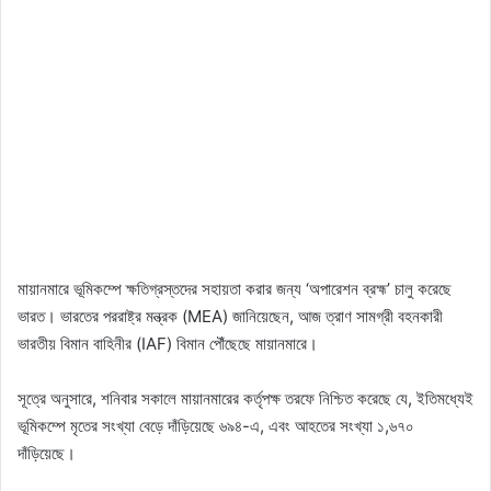
মায়ানমারে ভূমিকম্পে ক্ষতিগ্রস্তদের সহায়তা করার জন্য ‘অপারেশন ব্রহ্ম’ চালু করেছে
ভারত। ভারতের পররাষ্ট্র মন্ত্রক (MEA) জানিয়েছেন, আজ ত্রাণ সামগ্রী বহনকারী
ভারতীয় বিমান বাহিনীর (IAF) বিমান পৌঁছেছে মায়ানমারে।
সূত্রে অনুসারে, শনিবার সকালে মায়ানমারের কর্তৃপক্ষ তরফে নিশ্চিত করেছে যে, ইতিমধ্যেই
ভূমিকম্পে মৃতের সংখ্যা বেড়ে দাঁড়িয়েছে ৬৯৪-এ, এবং আহতের সংখ্যা ১,৬৭০
দাঁড়িয়েছে।