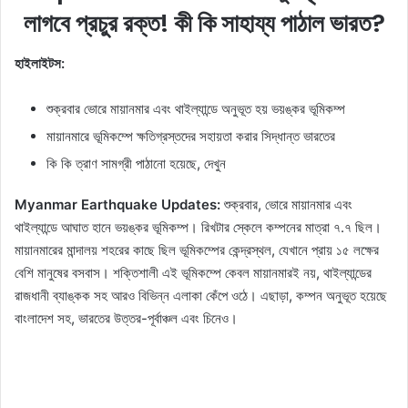
লাগবে প্রচুর রক্ত! কী কি সাহায্য পাঠাল ভারত?
হাইলাইটস:
শুক্রবার ভোরে মায়ানমার এবং থাইল্যান্ডে অনুভূত হয় ভয়ঙ্কর ভূমিকম্প
মায়ানমারে ভূমিকম্পে ক্ষতিগ্রস্তদের সহায়তা করার সিদ্ধান্ত ভারতের
কি কি ত্রাণ সামগ্রী পাঠানো হয়েছে, দেখুন
Myanmar Earthquake Updates:
শুক্রবার, ভোরে মায়ানমার এবং
থাইল্যান্ডে আঘাত হানে ভয়ঙ্কর ভূমিকম্প। রিখটার স্কেলে কম্পনের মাত্রা ৭.৭ ছিল।
মায়ানমারের মান্দালয় শহরের কাছে ছিল ভূমিকম্পের কেন্দ্রস্থল, যেখানে প্রায় ১৫ লক্ষের
বেশি মানুষের বসবাস। শক্তিশালী এই ভূমিকম্পে কেবল মায়ানমারই নয়, থাইল্যান্ডের
রাজধানী ব্যাঙ্কক সহ আরও বিভিন্ন এলাকা কেঁপে ওঠে। এছাড়া, কম্পন অনুভূত হয়েছে
বাংলাদেশ সহ, ভারতের উত্তর-পূর্বাঞ্চল এবং চিনেও।