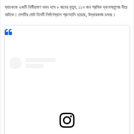
ব্যাংককে একটি নির্মীয়মাণ ভবন ধসে ৮ জনের মৃত্যু, ১১৭ জন শ্রমিক ধ্বংসস্তূপের নীচে
আটকে। দেশটির মোট তিনটি নির্মাণস্থলে প্রাণহানি হয়েছে, উদ্ধারকাজ চলছে।