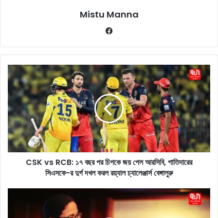
Mistu Manna
Fa
ce
bo
ok
C
S
K
v
s
R
C
B
:
CSK vs RCB: ১৭ বছর পর চিপকে জয় পেল আরসিবি, পাতিদারের
১
সিএসকে-র দুর্গ দখল করল রয়্যাল চ্যালেঞ্জার্স বেঙ্গালুরু
৭
ব
ছ
M
র
a
প
m