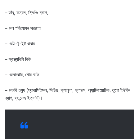
– তাঁবু, কম্বল, স্লিপিং ব্যাগ,
– জল পরিশোধন সরঞ্জাম
– রেডি-টু-ইট খাবার
– স্বাস্থ্যবিধি কিট
– জেনারেটর, সৌর বাতি
– জরুরি ওষুধ (প্যারাসিটামল, সিরিঞ্জ, ক্যানুলা, গ্লাভস, অ্যান্টিবায়োটিক, তুলো ইউরিন
ব্যাগ, ব্যান্ডেজ ইত্যাদি)।