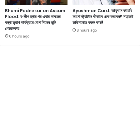
ন
Bhumi Pednekar on Assam
Ayushman Card: আয়ুষ্মান কার্ডের
মু
Flood: রণদীপ হুদার পর এবার অসমের
আগে স্ট্যাটাস কীভাবে চেক করবেন? সহজেই
খ্য
বন্যা ত্রাণ কার্যক্রমে যোগ দিলেন ভূমি
ডাউনলোড করুন কার্ড!
ম
পেডনেকার
8 hours ago
ন্ত্রী
6 hours ago
ম
ম
তা
ব
ন্দ্যো
পা
ধ্যা
য়