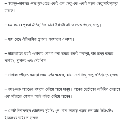
– ইয়াঙ্গুন-মান্দালয় এক্সপ্রেসওয়ের একটি রেল সেতু এবং একটি সড়ক সেতু ক্ষতিগ্রস্ত
হয়েছে।
– ৯০ বছরের পুরনো ঐতিহাসিক আভা ইরাবতী নদীতে ভেঙে পড়েছে সেতু।
– ধসে গেছে ঐতিহাসিক মান্দালয় প্রাসাদের একাংশ।
– মায়ানমারের ছয়টি এলাকায় ঘোষণা করা হয়েছে জরুরি অবস্থা, যার মধ্যে রয়েছে
সাগাইং, মান্দালয় এবং নেইপিদো।
– সাহায্য পৌঁছতে সমস্যা হচ্ছে দুর্গম অঞ্চলে, কারণ বেশ কিছু সেতু ক্ষতিগ্রস্ত হয়েছে।
– ব্যাঙ্ককে আতঙ্কে রাস্তায় বেরিয়ে আসে মানুষ। অনেক হোটেলের অতিথিরা তোয়ালে
এবং সাঁতারের পোশাক পরেই বাইরে বেরিয়ে আসেন।
– একটি বিলাসবহুল হোটেলের সুইমিং পুল থেকে আছড়ে পড়ছে জল তার ভিডিওটিও
ইতিমধ্যে ভাইরাল হয়েছে।