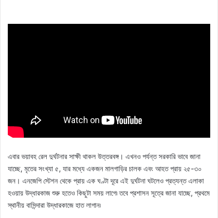
এবার ভয়াবহ রেল দুর্ঘটনার সাক্ষী থাকল উত্তরবঙ্গ। এখনও পর্যন্ত সরকারি ভাবে জানা
যাচ্ছে, মৃতের সংখ্যা ৫, যার মধ্যে একজন মালগাড়ির চালক এবং আহত প্রায় ২৫-৩০
জন। এনজেপি স্টেশন থেকে প্রায় এক ঘণ্টা দূরে এই দুর্ঘটনা ঘটলেও প্রত্যন্ত এলাকা
হওয়ায় উদ্ধারকাজ শুরু হতেও কিছুটা সময় লাগে৷ তবে প্রশাসন সূত্রে জানা যাচ্ছে, প্রথমে
স্থানীয় বাসিন্দারা উদ্ধারকাজে হাত লাগান৷