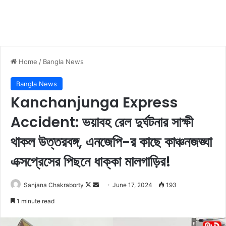
Home
/
Bangla News
Bangla News
Kanchanjunga Express
Accident: ভয়াবহ রেল দুর্ঘটনার সাক্ষী
থাকল উত্তরবঙ্গ, এনজেপি-র কাছে কাঞ্চনজঙ্ঘা
এক্সপ্রেসের পিছনে ধাক্কা মালগাড়ির!
Sanjana Chakraborty
F
S
June 17, 2024
193
o
e
1 minute read
l
n
l
d