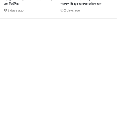
খা
নয়া নির্দেশিকা
পদক্ষেপ কী হবে জানালেন সৌরভ দাস
র
2 days ago
2 days ago
জ
ন্য
কি
ছু
টি
প
স
দে
ও
য়া
হ
ল