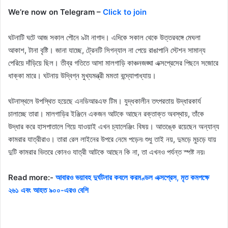
We’re now on Telegram –
Click to join
ঘটনাটি ঘটে আজ সকাল পৌনে ৯টা নাগাদ। এদিকে সকাল থেকে উত্তরবঙ্গে মেঘলা
আকাশ, টানা বৃষ্টি। জানা যাচ্ছে, ট্রেনটি সিগন্যাল না পেয়ে রাঙাপানি স্টেশন সামান্য
পেরিয়ে দাঁড়িয়ে ছিল। তীব্র গতিতে আসা মালগাড়ি কাঞ্চনজঙ্ঘা এক্সপ্রেসের পিছনে সজোরে
ধাক্কা মারে। ঘটনায় উদ্বিগ্ন মুখ্যমন্ত্রী মমতা বন্দ্যোপাধ্যায়।
ঘটনাস্থলে উপস্থিত হয়েছে এনডিআরএফ টিম। যুদ্ধকালীন তৎপরতায় উদ্ধারকার্য
চালাচ্ছে তারা। মালগাড়ির ইঞ্জিনে একজন আটকে আছেন রক্তাক্ত অবস্থায়, তাঁকে
উদ্ধার করে হাসপাতালে গিয়ে যাওয়াই এখন চ্যালেঞ্জিং বিষয়। আতঙ্কে রয়েছেন অন্যান্য
কামরার যাত্রীরাও। তারা রেল লাইনের উপরে নেমে পড়েন৷ শুধু তাই নয়, দুমড়ে মুচড়ে যায়
দুটি কামরার ভিতরে কোনও যাত্রী আটকে আছেন কি না, তা এখনও পর্যন্ত স্পষ্ট নয়৷
Read more:-
আবারও ভয়াবহ দুর্ঘটনার কবলে করমণ্ডল এক্সপ্রেস, মৃত কমপক্ষে
২৬১ এবং আহত ৯০০-এরও বেশি