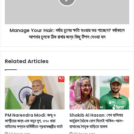
ত
e
ও
Y
জ
o
ন
u
বৃ
Manage Your Hair: বর্ষায় চুলের ক্ষতি হওয়ার ভয় পাচ্ছেন? বর্ষাকালে
r
দ্ধি
আপনার চুলকে ঠিক রাখার জন্য কিছু টিপস দেওয়া হল
H
এ
a
বং
i
সা
r
Related Articles
রা
:
দি
ব
নে
র্ষা
র
য়
শ
চু
ক্তি
লে
র
র
জ
ক্ষ
ন্য
তি
PM Narendra Modi: জম্মু ও
Shakib Al Hasan: শেখ হাসিনার
এ
হ
কাশ্মীরের জন্য এক নতুন যুগ, ৩৭০ ধারা
ভার্চুয়াল বৈঠকে যোগ দিতেই শাকিব-আল-
ই
ও
বাতিলের সপ্তম বার্ষিকীতে প্রধানমন্ত্রীর বার্তা
হাসানের পৈতৃক বাড়িতে হামলা
উ
য়া
13 hours ago
20 hours ago