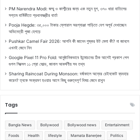
PM Narendra Modi: জম্মু ও কাশ্মীরের জন্য এক নতুন যুগ, ৩৭০ ধারা বাতিলের
সপ্তম বার্ষিকীতে প্রধানমন্ত্রীর বার্তা
Pooja Hegde: ৩৫,০০০ টাকার ফ্লোরাল অরগ্যাঞ্জা শাড়িতে বেশ অপূর্ব দেখাচ্ছেন
অভিনেত্রী পূজা হেগড়ে
Pushkar Camel Fair 2026: আপনি কী জানেন পুষ্কর উট মেলা কী? না জানলে
এখনই জেনে নিন
Google Pixel 11 Pro Fold: আনুষ্ঠানিকভাবে উন্মোচনের ঠিক আগেই প্রকাশ পেল
গুগল পিক্সেল ১১ প্রো ফোল্ড, জানাল আকর্ষণীয় সব তথ্য
Sharing Raincoat During Monsoon: বর্ষাকালে অন্যের রেইনকোট ব্যবহার
করেন? ত্বকে সংক্রমণ হওয়ার আগে কিছু গুরুত্বপূর্ণ বিষয় জেনে রাখুন
Tags
Bangla News
Bollywood
Bollywood news
Entertainment
Foods
Health
lifestyle
Mamata Banerjee
Politics