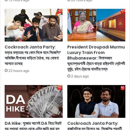
চ্চ
র
প্রো
ভ
টি
য়
ন
পা
যু
চ্ছে
ক্ত
ন
স্মু
?
দি
ব
Cockroach Janta Party:
President Droupadi Murmu
গু
র্ষা
যন্তর মন্তরের পর কোন দিকে যাবে সিজেপি?
Luxury Train From
লি
কা
অভিজিৎ দীপকের বাড়িতে বৈঠক, বড় ঘোষণা
Bhubaneswar: বিলাসবহুল
অ
আসতে চলেছে
ভুবনেশ্বরগামী ট্রেনে যাত্রা রাষ্ট্রপতি দ্রৌপদী
লে
মুর্মুর, রইল ট্রেনের যাবতীয় তথ্য
ব
আ
22 hours ago
শ্য
প
2 days ago
ই
না
ট্রা
র
ই
চু
ক
ল
রু
কে
ন
ঠি
ক
DA Hike: পুজোর আগেই DA নিয়ে বিরাট
Cockroach Janta Party:
রা
বড় সুখবর! নবান্ন থেকে এদিন জারি করা হল
রাজনৈতিক দল হিসেবে নয়, সিজেপির পরবর্তী