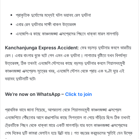
প্রাকৃতিক দুর্যোগের মধ্যেই ঘটল ভয়াবহ রেল দুর্ঘটনা
এবার রেল দুর্ঘটনার সাক্ষী থাকল উত্তরবঙ্গ
এনজেপি-র কাছে কাঞ্চনজঙ্ঘা এক্সপ্রেসের পিছনে ধাক্কা মারল মালগাড়ি
Kanchanjunga Express Accident
: ফের বড়সড় দুর্ঘটনার কবলে ভারতীয়
রেল। এবার বাংলার বুকে ঘটে গেল এমন এক দুর্ঘটনা। লাগাতার বৃষ্টিতে যখন বিপর্যস্ত
উত্তরবঙ্গ, ঠিক তখনই এনজেপি স্টেশনের কাছে বড়সড় দুর্ঘটনার কবলে শিয়ালদহমুখী
কাঞ্চনজঙ্ঘা এক্সপ্রেস৷ সূত্রের খবর, এনজেপি স্টেশন থেকে প্রায় এক ঘণ্টা দূরে এই
ভয়াবহ দুর্ঘটনাটি ঘটে৷
We’re now on WhatsApp –
Click to join
প্রাথমিক ভাবে জানা গিয়েছে, আগরতলা থেকে শিয়ালদহমুখী কাঞ্চনজঙ্ঘা এক্সপ্রেস
এনজেপিতে পৌঁছনোর আগে রাঙাপানির কাছে সিগন্যাল না পেয়ে দাঁড়িয়ে ছিল৷ ঠিক তখনই
ট্রেনটিকে পিছন থেকে ধাক্কা মারে একটি মালগাড়ি৷ যার ফলে কাঞ্চনজঙ্ঘা এক্সপ্রেসের
শেষ দিকের দুটি কামরা বেলাইন হয়ে উল্টে যায়। গত বছরের করমন্ডলের স্মৃতিই যেন উস্কে