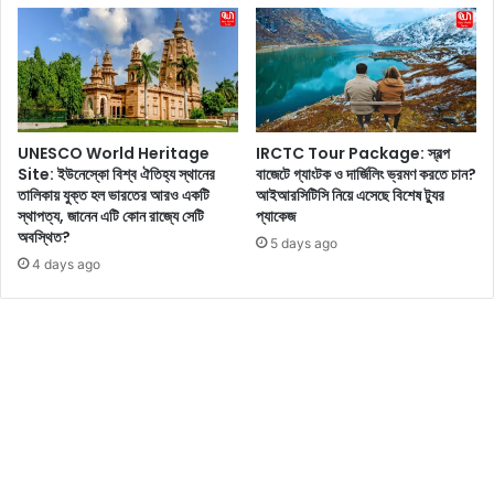
র
শা
ম
ল
ন
প
কে
রে
গ্রা
মা
স
র্জি
UNESCO World Heritage
IRCTC Tour Package: স্বল্প
ক
ত
Site: ইউনেস্কো বিশ্ব ঐতিহ্য স্থানের
বাজেটে গ্যাংটক ও দার্জিলিং ভ্রমণ করতে চান?
র
সা
তালিকায় যুক্ত হল ভারতের আরও একটি
আইআরসিটিসি নিয়ে এসেছে বিশেষ ট্যুর
ছে
জ
স্থাপত্য, জানেন এটি কোন রাজ্যে সেটি
প্যাকেজ
?
নী
অবস্থিত?
5 days ago
তা
4 days ago
আ
ম্বা
নি
র