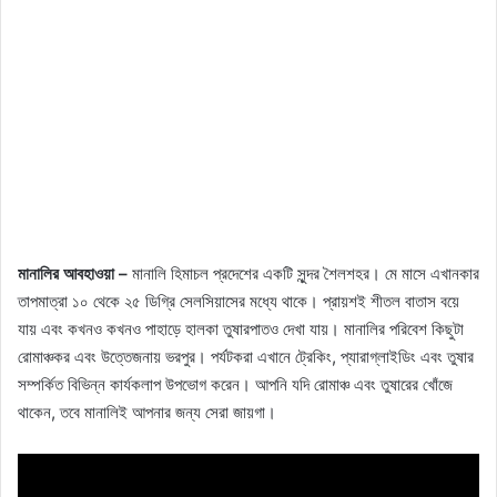
মানালির আবহাওয়া –
মানালি হিমাচল প্রদেশের একটি সুন্দর শৈলশহর। মে মাসে এখানকার
তাপমাত্রা ১০ থেকে ২৫ ডিগ্রি সেলসিয়াসের মধ্যে থাকে। প্রায়শই শীতল বাতাস বয়ে
যায় এবং কখনও কখনও পাহাড়ে হালকা তুষারপাতও দেখা যায়। মানালির পরিবেশ কিছুটা
রোমাঞ্চকর এবং উত্তেজনায় ভরপুর। পর্যটকরা এখানে ট্রেকিং, প্যারাগ্লাইডিং এবং তুষার
সম্পর্কিত বিভিন্ন কার্যকলাপ উপভোগ করেন। আপনি যদি রোমাঞ্চ এবং তুষারের খোঁজে
থাকেন, তবে মানালিই আপনার জন্য সেরা জায়গা।