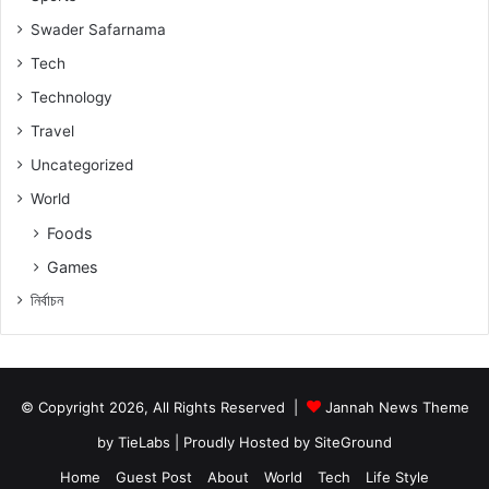
Swader Safarnama
Tech
Technology
Travel
Uncategorized
World
Foods
Games
নিৰ্বাচন
© Copyright 2026, All Rights Reserved |
Jannah News Theme
by TieLabs
| Proudly Hosted by
SiteGround
Home
Guest Post
About
World
Tech
Life Style