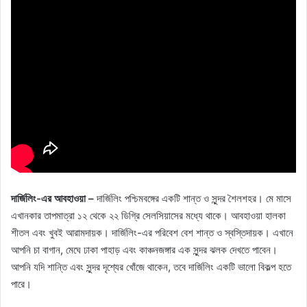
দার্জিলিং-এর আবহাওয়া –
দার্জিলিং পশ্চিমবঙ্গের একটি শান্ত ও সুন্দর শৈলশহর। মে মাসে
এখানকার তাপমাত্রা ১২ থেকে ২২ ডিগ্রি সেলসিয়াসের মধ্যে থাকে। আবহাওয়া হালকা
শীতল এবং খুবই আরামদায়ক। দার্জিলিং-এর পরিবেশ বেশ শান্ত ও স্বস্তিদায়ক। এখানে
আপনি চা বাগান, মেঘে ঢাকা পাহাড় এবং কাঞ্চনজঙ্গার এক সুন্দর ঝলক দেখতে পাবেন।
আপনি যদি শান্তি এবং সুন্দর দৃশ্যের খোঁজে থাকেন, তবে দার্জিলিং একটি ভালো বিকল্প হতে
পারে।