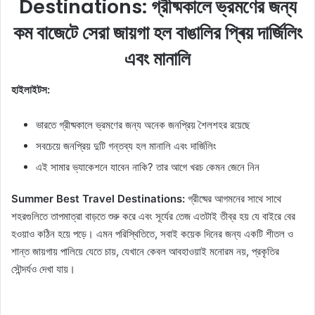
Destinations: গ্রীষ্মকালে ভ্রমণের জন্য
কম বাজেটে সেরা জায়গা হল বাঙালির প্ৰিয় দার্জিলিং
এবং মানালি
হাইলাইটস:
ভারতে গ্রীষ্মকালে ভ্রমণের জন্য অনেক জনপ্রিয় শৈলশহর রয়েছে
সবচেয়ে জনপ্রিয় দুটি গন্তব্য হল মানালি এবং দার্জিলিং
এই সামার ভ্যাকেশনে যাবেন নাকি? তার আগে খরচ কেমন জেনে নিন
Summer Best Travel Destinations:
গ্রীষ্মের আগমনের সাথে সাথে
শহরগুলিতে তাপমাত্রা বাড়তে শুরু করে এবং সূর্যের তেজ এতটাই তীব্র হয় যে বাইরে বের
হওয়াও কঠিন হয়ে পড়ে। এমন পরিস্থিতিতে, সবাই কয়েক দিনের জন্য একটি শীতল ও
শান্ত জায়গায় পালিয়ে যেতে চায়, যেখানে কেবল আবহাওয়াই মনোরম নয়, প্রকৃতির
সৌন্দর্যও দেখা যায়।