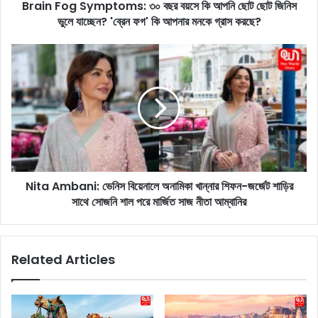
Brain Fog Symptoms: ৩০ বছর বয়সে কি আপনি ছোট ছোট জিনিস
y
ভুলে যাচ্ছেন? 'ব্রেন ফগ' কি আপনার মনকে গ্রাস করছে?
m
p
t
N
o
i
m
t
s
a
:
A
৩
m
০
b
ব
a
ছ
n
র
Nita Ambani: ভেনিস বিয়েনালে অনামিকা খান্নার শিফন-জর্জেট শাড়ির
i
ব
সাথে সোজনি শাল পরে মার্জিত সাজ নীতা আম্বানির
:
য়
ভে
সে
নি
কি
স
Related Articles
আ
বি
প
য়ে
নি
না
ছো
লে