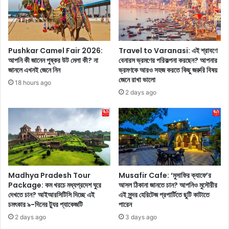
ট
অ
ছো
না
ট
মি
জি
কা
নি
খা
Pushkar Camel Fair 2026:
Travel to Varanasi: এই শ্রাবণে
স
ন্না
আপনি কী জানেন পুষ্কর উট মেলা কী? না
বেনারস ভ্রমণের পরিকল্পনা করছেন? আপনার
ভু
র
জানলে এখনই জেনে নিন
ভ্রমণকে আরও সহজ করতে কিছু জরুরি বিষয়
লে
শি
জেনে রাখা ভালো
18 hours ago
যা
ফ
2 days ago
চ্ছে
ন
ন
-
?
জ
'
র্জে
ব্রে
ট
ন
শা
ফ
ড়ি
গ
র
Madhya Pradesh Tour
Musafir Cafe: ‘মুসাফির ক্যাফে’র
'
সা
Package: কম খরচে মধ্যপ্রদেশ ঘুরে
আসল ঠিকানা জানতে চান? আপনিও মুসৌরীর
কি
দেখতে চান? আইআরসিটিসি দিচ্ছে এই
এই সুন্দর হেরিটেজ প্রপার্টিতে ছুটি কাটাতে
থে
চমৎকার ৯-দিনের ট্যুর প্যাকেজটি
পারেন
আ
সো
প
জ
2 days ago
3 days ago
না
নি