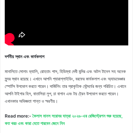
দর্শনীয় স্থান এবং কার্যকলাপ
মানালিতে সোলাং ভ্যালি, রোহতাং পাস, হিডিম্বা দেবী মন্দির এবং অটল টানেল সহ অনেক
সুন্দর স্থান রয়েছে। এখানে আপনি প্যারাগ্লাইডিং, বরফের কার্যকলাপ এবং অ্যাডভেঞ্চার
স্পোর্টস উপভোগ করতে পারেন। দার্জিলিং তার প্রাকৃতিক সৌন্দর্যের জন্য পরিচিত। এখানে
আপনি টাইগার হিল, বাতাসিয়া লুপ, চা বাগান এবং টয় ট্রেন উপভোগ করতে পারেন।
এখানকার অভিজ্ঞতা শান্ত ও স্মরণীয়।
Read more:-
কৈলাস মানস সরোবর যাত্রা ২০২৬-এর রেজিস্ট্রেশন শুরু হয়েছে,
কত খরচ এবং কারা যেতে পারবেন জেনে নিন