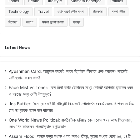
Foods
Health
lifestyle
Mamata Banerjee
Politics
Technology
Travel
ওয়ান ওয়ার্ল্ড নিউজ বাংলা
জীবনধারা
বাংলা নিউজ
বিনোদন
ভ্রমণ
মমতা বন্দ্যোপাধ্যায়
স্বাস্থ্য
Latest News
Ayushman Card: আয়ুষ্মান কার্ডের আগে স্ট্যাটাস কীভাবে চেক করবেন? সহজেই
ডাউনলোড করুন কার্ড!
Face Mist vs Toner: ফেস মিস্ট বনাম টোনারের মধ্যে কোনটি আপনার ত্বকের ধরন
ও গঠনের জন্য বেশি উপযুক্ত?
Jos Buttler: ‘জস দ্য বস’! টি-টোয়েন্টি ক্রিকেটে পোলার্ডের রেকর্ড ভেঙে বিশ্বের সর্বোচ্চ
রান সংগ্রাহক হলেন জস বাটলার
One World News Political: রাজনৈতিক দুনিয়ার কোন কোন খবর আজ শিরোনামে,
দেখে নিন আজকের পলিটিক্যাল রাউন্ডআপ
Assam Flood: অসমে বন্যা সংকট এবার আরও তীব্র, মৃতের সংখ্যা বেড়ে ৯৫, ১৪টি