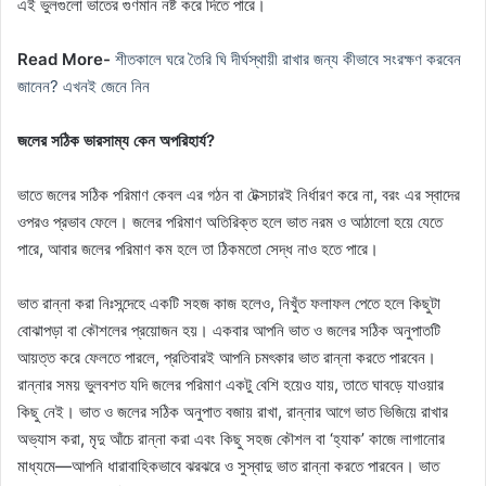
এই ভুলগুলো ভাতের গুণমান নষ্ট করে দিতে পারে।
Read More-
শীতকালে ঘরে তৈরি ঘি দীর্ঘস্থায়ী রাখার জন্য কীভাবে সংরক্ষণ করবেন
জানেন? এখনই জেনে নিন
জলের সঠিক ভারসাম্য কেন অপরিহার্য?
ভাতে জলের সঠিক পরিমাণ কেবল এর গঠন বা টেক্সচারই নির্ধারণ করে না, বরং এর স্বাদের
ওপরও প্রভাব ফেলে। জলের পরিমাণ অতিরিক্ত হলে ভাত নরম ও আঠালো হয়ে যেতে
পারে, আবার জলের পরিমাণ কম হলে তা ঠিকমতো সেদ্ধ নাও হতে পারে।
ভাত রান্না করা নিঃসন্দেহে একটি সহজ কাজ হলেও, নিখুঁত ফলাফল পেতে হলে কিছুটা
বোঝাপড়া বা কৌশলের প্রয়োজন হয়। একবার আপনি ভাত ও জলের সঠিক অনুপাতটি
আয়ত্ত করে ফেলতে পারলে, প্রতিবারই আপনি চমৎকার ভাত রান্না করতে পারবেন।
রান্নার সময় ভুলবশত যদি জলের পরিমাণ একটু বেশি হয়েও যায়, তাতে ঘাবড়ে যাওয়ার
কিছু নেই। ভাত ও জলের সঠিক অনুপাত বজায় রাখা, রান্নার আগে ভাত ভিজিয়ে রাখার
অভ্যাস করা, মৃদু আঁচে রান্না করা এবং কিছু সহজ কৌশল বা ‘হ্যাক’ কাজে লাগানোর
মাধ্যমে—আপনি ধারাবাহিকভাবে ঝরঝরে ও সুস্বাদু ভাত রান্না করতে পারবেন। ভাত