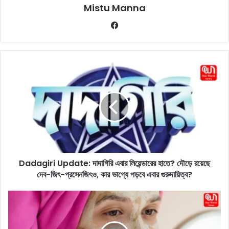
Mistu Manna
Fa
ce
bo
ok
D
a
d
a
g
i
r
i
U
Dadagiri Update: দাদাগিরি এবার লিয়েন্ডারের হাতে? দৌড়ে রয়েছে
p
দেব-জিৎ-প্রসেনজিৎও, কার ভাগ্যে পড়বে এবার গুরুদায়িত্ব?
d
a
t
C
e
o
:
f
দা
f