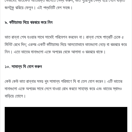
সেভাবেই ভাতকেও অতিরিক্ত জলেতে সেদ্ধ করুন; ভাত পুরোপুরি সেদ্ধ হয়ে গেলে বাড়তি
জলটুকু ঝরিয়ে ফেলুন। এই পদ্ধতিটি বেশ সহজ।
৯. কাঁটাচামচ দিয়ে ঝরঝরে করে নিন
ভাত রান্না শেষ হওয়ার সাথে সাথেই পরিবেশন করবেন না। রান্না শেষে পাত্রটি ঢেকে ৫
মিনিট রেখে দিন; এরপর একটি কাঁটাচামচ দিয়ে আলতোভাবে ভাতগুলো নেড়ে বা ঝরঝরে করে
নিন। এতে ভাতের দানাগুলো একে অপরের থেকে আলাদা ও ঝরঝরে থাকে।
১০. সামান্য ঘি যোগ করুন
কেউ কেউ ভাত রান্নার সময় খুব সামান্য পরিমাণে ঘি বা তেল যোগ করেন। এটি ভাতের
দানাগুলো একে অপরের সাথে লেগে যাওয়া রোধ করতে সাহায্য করে এবং ভাতের স্বাদও
বাড়িয়ে তোলে।