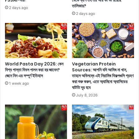
FSSAI-এর!
থেকে ব্যাগপাইপার আর কী কী রয়েছে
-
ট্যা
তালিকায়?
2 days ago
জি
ন
2 days ago
ৎ
দূ
-
র
প্র
ক
সে
রা
ন
র
জি
জ
ৎ
ন্য
ও
কো
World Pasta Day 2026: কেন
Vegetarian Protein
,
ন
বিশ্ব পাস্তা দিবস পালন করা হয় জানেন?
Sources: আপনি যদি আমিষ না খান,
কা
জেনে নিন এর সম্পূর্ণ ইতিহাস
তাহলে অবিলম্বে এই নিরামিষ বিকল্পগুলি গ্রহণ
টি
করা শুরু করুন, এতে অ্যামিনো অ্যাসিডের
র
বে
1 week ago
ঘাটতি দূর হবে
ভা
শি
গ্যে
কা
July 8, 2026
প
র্য
ড়
ক
বে
র
এ
ক
বা
ফি
র
মা