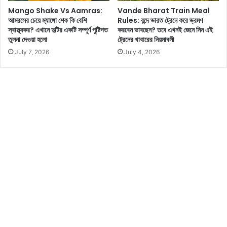
গু
স্ক
Mango Shake Vs Aamras:
Vande Bharat Train Meal
রু
না
আমরসের চেয়ে ম্যাঙ্গো শেক কি বেশি
Rules: বন্দে ভারত ট্রেনে করে ভ্রমণ
দা
কি
স্বাস্থ্যকর? এখানে দুটির একটি সম্পূর্ণ পুষ্টিগত
করবেন ভাবছেন? তবে এখনই জেনে নিন এই
য়ি
মু
তুলনা দেওয়া হলো
ট্রেনের খাবারের নিয়মাবলী
ত্ব
ল
July 7, 2026
July 4, 2026
?
তা
নি
মা
টি
?
জে
নে
নি
ন