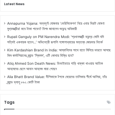
Latest News
Annapurna Yojana: অন্নপূর্ণা যোজনার ‘ভেরিফিকেশন’ নিয়ে এবার বিরাট ঘোষণা
মুখ্যমন্ত্রীর! কবে টাকা পাবেন? বিশদ জানালেন শুভেন্দু অধিকারী
Rupali Ganguly on PM Narendra Modi: ‘প্রধানমন্ত্রী নরেন্দ্র মোদি যদি
সত্যিই একনায়ক হতেন…’ অভিনেত্রী রূপালি গঙ্গোপাধ্যায়ের মন্তব্যে জোরদার বিতর্ক
Kim Kardashian Brand In India: আম্বানিদের সাথে হাতে মিলিয়ে ভারতে আসছে
কিম কার্দাশিয়ানের ব্র্যান্ড ‘স্কিমস’, এটি কোথায় বিক্রি হবে?
Atiq Ahmed Son Death News: ডিভাইডারে গাড়ি ধাক্কা খাওয়ায় আতিক
আহমেদের ছেলে আবান আহমেদ মারা গেছেন
Alia Bhatt Brand Value: দীপিকাকে টপকে মেয়েদের তালিকায় শীর্ষে আলিয়া, তাঁর
ব্র্যান্ড ভ্যালু ৮৯২ কোটি টাকা
Tags