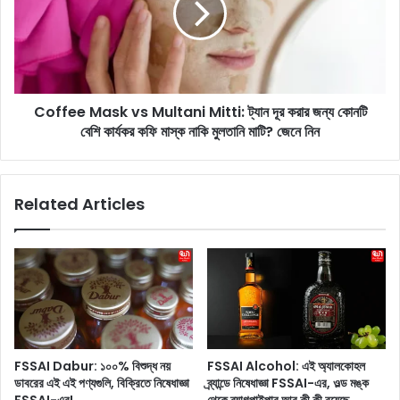
দা
e
গি
e
রি
M
এ
a
বা
s
র
Coffee Mask vs Multani Mitti: ট্যান দূর করার জন্য কোনটি
k
লি
বেশি কার্যকর কফি মাস্ক নাকি মুলতানি মাটি? জেনে নিন
v
য়ে
s
ন্ডা
M
রে
u
Related Articles
র
l
হা
t
তে
a
?
n
দৌ
i
ড়ে
M
র
i
য়ে
t
ছে
t
FSSAI Dabur: ১০০% বিশুদ্ধ নয়
FSSAI Alcohol: এই অ্যালকোহল
দে
i
ডাবরের এই এই পণ্যগুলি, বিক্রিতে নিষেধাজ্ঞা
ব্র্যান্ডে নিষেধাজ্ঞা FSSAI-এর, ওল্ড মঙ্ক
ব
: