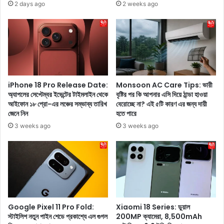
2 days ago
2 weeks ago
ন
র
য়
ণ
,
বী
পু
র
জো
ব্রা
র
র
আ
তাঁ
গে
র
iPhone 18 Pro Release Date:
Monsoon AC Care Tips: ভারী
ঠা
ব
অ্যাপলের সেপ্টেম্বর ইভেন্টের টাইমলাইন থেকে
বৃষ্টির পর কি আপনার এসি দিয়ে ঠান্ডা হাওয়া
কু
আইফোন ১৮ প্রো-এর লঞ্চের সম্ভাব্য তারিখ
বেরোচ্ছে না? এই ৫টি কারণ এর জন্য দায়ী
লি
জেনে নিন
হতে পারে
র
উ
ঘ
ড
3 weeks ago
3 weeks ago
র
অ
টি
ভি
ও
ষে
সা
ক
জি
স
য়ে
ম্প
তু
র্কে
Google Pixel 11 Pro Fold:
Xiaomi 18 Series: ডুয়াল
লু
স
স্টাইলিশ নতুন পাইন শেডে প্রকাশ্যে এল গুগল
200MP ক্যামেরা, 8,500mAh
ন
রা