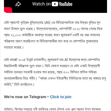
মেটা প্রায়শই কৃত্রিম বুদ্ধিমত্তায় (AI) এর বিনিয়োগগুলিকে তার বিক্রয় বৃদ্ধির মূল
কারণ হিসাবে তুলে ধরেছে। উল্লেখযোগ্যভাবে, কোম্পানিটি ২০২২ সালের শেষের দিকে
প্রায় ২১,০০০ কর্মচারীকে বরখাস্ত করেছে কারণ জুকারবার্গ একটি বড় খরচ কমানোর
পরিকল্পনা গ্রহণ করেছিলেন যা বিনিয়োগকারীরা মনে করে যে কোম্পানির পুনরুদ্ধারে
সহায়তা করেছে।
মেটা কানেক্ট ২০২৪ ইভেন্ট চলাকালীন, জুকারবার্গ তার AI উদ্যোগের জন্য কোম্পানির
উচ্চাভিলাষী পরিকল্পনা তুলে ধরেন। তিনি ঘোষণা করেছেন যে মেটা এআই বিশ্বব্যাপী
সর্বাধিক ব্যবহৃত সহকারী হওয়ার পথে রয়েছে, প্রায় ৫০০ মিলিয়ন মাসিক সক্রিয়
ব্যবহারকারীদের নিয়ে গর্বিত। “আমরা এখনও ইউরোপীয় ইউনিয়নের মতো বড় বাজারে চালু
করিনি,” তিনি বলেছিলেন।
We’re now on Telegram –
Click to join
বর্তমানে, বিশ্বের সবচেয়ে ধনী ব্যক্তির খেতাব টেসলা এবং এক্স প্রধান ইলন মাস্কের