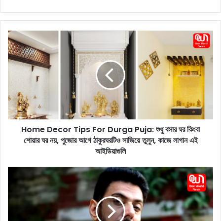
H
o
m
e
D
e
c
o
r
Home Decor Tips For Durga Puja: শুধু বসার ঘর কিংবা
T
শোয়ার ঘর নয়, পুজোর আগে ঠাকুরঘরটিও সাজিয়ে তুলুন, কাজে লাগান এই
i
p
আইডিয়াগুলি
s
F
R
o
a
r
n
D
v
u
e