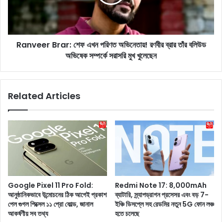
r
e
g
r
a
B
P
r
u
Ranveer Brar: শেফ এখন পরিণত অভিনেতায়! রণবীর ব্রার তাঁর বলিউড
a
j
অভিষেক সম্পর্কে সরাসরি মুখ খুলেছেন
r
a
:
:
শে
শু
ফ
Related Articles
ধু
এ
ব
খ
সা
ন
র
প
ঘ
রি
র
ণ
কিং
ত
বা
অ
শো
ভি
Google Pixel 11 Pro Fold:
Redmi Note 17: 8,000mAh
য়া
নে
আনুষ্ঠানিকভাবে উন্মোচনের ঠিক আগেই প্রকাশ
ব্যাটারি, স্ন্যাপড্রাগন প্রসেসর এবং বড় 7-
র
তা
পেল গুগল পিক্সেল ১১ প্রো ফোল্ড, জানাল
ইঞ্চি ডিসপ্লে সহ রেডমির নতুন 5G ফোন লঞ্চ
ঘ
য়
আকর্ষণীয় সব তথ্য
হতে চলেছে
র
!