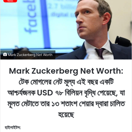
a
n
e
m
a
i
l
Mark Zuckerberg Net Worth
Mark Zuckerberg Net Worth:
টেক মোগলের নেট মূল্য এই বছর একটি
আশ্চর্যজনক USD ৭৮ বিলিয়ন বৃদ্ধি পেয়েছে, যা
মূলত মেটাতে তার ১৩ শতাংশ শেয়ার দ্বারা চালিত
হয়েছে
হাইলাইটস: