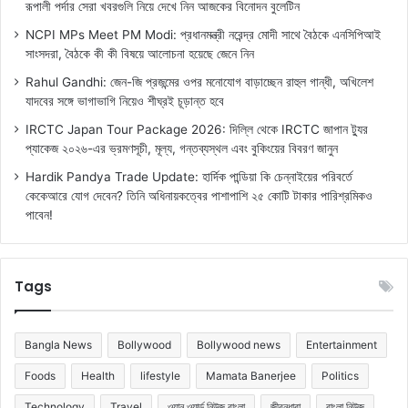
রূপালী পর্দার সেরা খবরগুলি নিয়ে দেখে নিন আজকের বিনোদন বুলেটিন
NCPI MPs Meet PM Modi: প্রধানমন্ত্রী নরেন্দ্র মোদী সাথে বৈঠকে এনসিপিআই
সাংসদরা, বৈঠকে কী কী বিষয়ে আলোচনা হয়েছে জেনে নিন
Rahul Gandhi: জেন-জি প্রজন্মের ওপর মনোযোগ বাড়াচ্ছেন রাহুল গান্ধী, অখিলেশ
যাদবের সঙ্গে ভাগাভাগি নিয়েও শীঘ্রই চূড়ান্ত হবে
IRCTC Japan Tour Package 2026: দিল্লি থেকে IRCTC জাপান ট্যুর
প্যাকেজ ২০২৬-এর ভ্রমণসূচী, মূল্য, গন্তব্যস্থল এবং বুকিংয়ের বিবরণ জানুন
Hardik Pandya Trade Update: হার্দিক পান্ডিয়া কি চেন্নাইয়ের পরিবর্তে
কেকেআরে যোগ দেবেন? তিনি অধিনায়কত্বের পাশাপাশি ২৫ কোটি টাকার পারিশ্রমিকও
পাবেন!
Tags
Bangla News
Bollywood
Bollywood news
Entertainment
Foods
Health
lifestyle
Mamata Banerjee
Politics
Technology
Travel
ওয়ান ওয়ার্ল্ড নিউজ বাংলা
জীবনধারা
বাংলা নিউজ