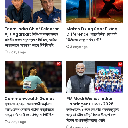
ত্রি
কা
পা
উ
ঠী
ন্সে
র
লিং
কা
২
Team India Chief Selector
Match Fixing Spot Fixing
লে
Ajit Agarkar: ভিভিএস লক্ষ্মণ হচ্ছেন
Difference: ম্যাচ ফিক্সিং এবং স্পট
০
ন
ভারতীয় দলের নতুন প্রধান নির্বাচক, অজিত
ফিক্সিংয়ের মধ্যে পার্থক্য কী?
২
আগরকরকে অপসারণ করছে বিসিসিআই
ভা
৪
3 days ago
ই
-
3 days ago
য়া
এ
স
র
ম্ভ
সং
ব
শো
ত
ধি
হৃ
ত
তি
মে
Commonwealth Games:
PM Modi Wishes Indian
ক
ধা
গ্লাসগো ২০২৬-এর সমাপনী অনুষ্ঠানে
Contingent CWG 2026:
রো
তা
কমনওয়েলথ গেমসের পতাকা হস্তান্তরে
কমনওয়েলথ গেমসে চমৎকার পারফরম্যান্সের
শ
লি
নেতৃত্ব দিলেন নীরজ চোপড়া ও পিটি উষা
জন্য ভারতীয় ক্রীড়াবিদদের উদ্দেশে বার্তা
ন
কা
দিলেন প্রধানমন্ত্রী নরেন্দ্র মোদি
4 days ago
দ্বা
M
4 days ago