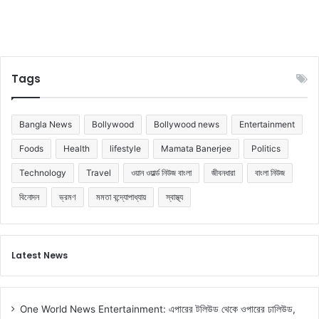
য়া
হ
ল
Tags
Bangla News
Bollywood
Bollywood news
Entertainment
Foods
Health
lifestyle
Mamata Banerjee
Politics
Technology
Travel
ওয়ান ওয়ার্ল্ড নিউজ বাংলা
জীবনধারা
বাংলা নিউজ
বিনোদন
ভ্রমণ
মমতা বন্দ্যোপাধ্যায়
স্বাস্থ্য
Latest News
One World News Entertainment: এপারের টলিউড থেকে ওপারের ঢালিউড,