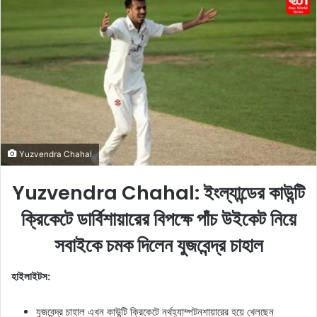
o
a
w
n
o
e
n
m
X
a
i
l
Yuzvendra Chahal
Yuzvendra Chahal: ইংল্যান্ডের কাউন্টি
ক্রিকেটে ডার্বিশায়ারের বিপক্ষে পাঁচ উইকেট নিয়ে
সবাইকে চমক দিলেন যুজবেন্দ্র চাহাল
হাইলাইটস:
যুজবেন্দ্র চাহাল এখন কাউন্টি ক্রিকেটে নর্থহ্যাম্পটনশায়ারের হয়ে খেলছেন