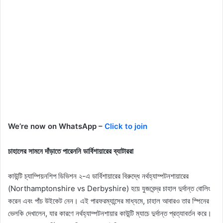
We’re now on WhatsApp –
Click to join
চাহালের সামনে দাঁড়াতে পারেননি ডার্বিশায়ারের ব্যাটাররা
কাউন্টি চ্যাম্পিয়নশিপ ডিভিশন ২-এ ডার্বিশায়ারের বিরুদ্ধে নর্থহ্যাম্পটনশায়ারের
(Northamptonshire vs Derbyshire) হয়ে যুজবেন্দ্র চাহাল দুর্দান্ত বোলিং
করেন এবং পাঁচ উইকেট নেন। এই পারফরম্যান্সের মাধ্যমে, চাহাল আবারও তার স্পিনের
ভেলকি দেখালেন, যার কারণে নর্থহ্যাম্পটনশায়ার কাউন্টি ম্যাচে দুর্দান্ত প্রত্যাবর্তন করে।