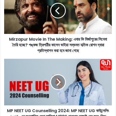
r
z
a
p
u
r
M
Mirzapur Movie In The Making: এবার কি মির্জাপুরের সিনেমা
o
তৈরি হচ্ছে? পঙ্কজ ত্রিপাঠীর কালেন ভাইয়া সম্ভবত হৃতিক রোশন দ্বারা
v
i
প্রতিস্থাপন করা হবে জানা গেছে
e
I
M
n
P
T
N
h
E
e
E
M
T
a
U
k
G
i
C
n
MP NEET UG Counselling 2024: MP NEET UG কাউন্সেলিং
o
g
u