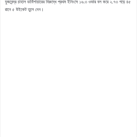
যুজবেন্দ্র চাহাল ডার্বিশায়ারের বিরুদ্ধে প্রথম ইনিংসে ১৬.৩ ওভার বল করে ২.৭৩ গড়ে ৪৫ ​​
রানে ৫ উইকেট তুলে নেন।