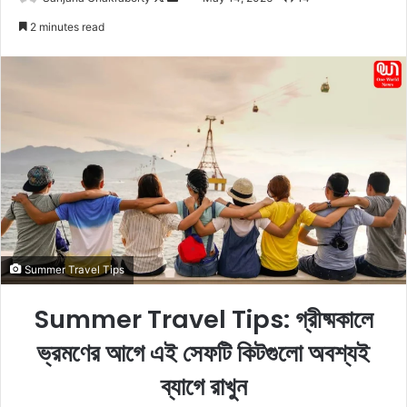
o
e
2 minutes read
l
n
l
d
o
a
w
n
o
e
n
m
X
a
i
l
Summer Travel Tips
Summer Travel Tips: গ্রীষ্মকালে
ভ্রমণের আগে এই সেফটি কিটগুলো অবশ্যই
ব্যাগে রাখুন