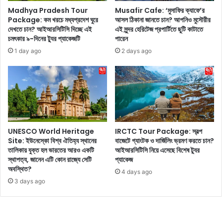
পা
এ
Madhya Pradesh Tour
Musafir Cafe: ‘মুসাফির ক্যাফে’র
শা
ড়া
Package: কম খরচে মধ্যপ্রদেশ ঘুরে
আসল ঠিকানা জানতে চান? আপনিও মুসৌরীর
পা
দেখতে চান? আইআরসিটিসি দিচ্ছে এই
এই সুন্দর হেরিটেজ প্রপার্টিতে ছুটি কাটাতে
নো
চমৎকার ৯-দিনের ট্যুর প্যাকেজটি
পারেন
শি
র
ধে
উ
1 day ago
2 days ago
য়ে
পা
এ
য়
ল
কী
ক
জে
টা
নে
ক্ষে
নি
র
ন
UNESCO World Heritage
IRCTC Tour Package: স্বল্প
ঝ
Site: ইউনেস্কো বিশ্ব ঐতিহ্য স্থানের
বাজেটে গ্যাংটক ও দার্জিলিং ভ্রমণ করতে চান?
ড়
তালিকায় যুক্ত হল ভারতের আরও একটি
আইআরসিটিসি নিয়ে এসেছে বিশেষ ট্যুর
স্থাপত্য, জানেন এটি কোন রাজ্যে সেটি
প্যাকেজ
অবস্থিত?
4 days ago
3 days ago