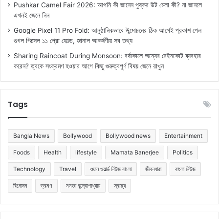
Pushkar Camel Fair 2026: আপনি কী জানেন পুষ্কর উট মেলা কী? না জানলে
এখনই জেনে নিন
Google Pixel 11 Pro Fold: আনুষ্ঠানিকভাবে উন্মোচনের ঠিক আগেই প্রকাশ পেল
গুগল পিক্সেল ১১ প্রো ফোল্ড, জানাল আকর্ষণীয় সব তথ্য
Sharing Raincoat During Monsoon: বর্ষাকালে অন্যের রেইনকোট ব্যবহার
করেন? ত্বকে সংক্রমণ হওয়ার আগে কিছু গুরুত্বপূর্ণ বিষয় জেনে রাখুন
Tags
Bangla News
Bollywood
Bollywood news
Entertainment
Foods
Health
lifestyle
Mamata Banerjee
Politics
Technology
Travel
ওয়ান ওয়ার্ল্ড নিউজ বাংলা
জীবনধারা
বাংলা নিউজ
বিনোদন
ভ্রমণ
মমতা বন্দ্যোপাধ্যায়
স্বাস্থ্য