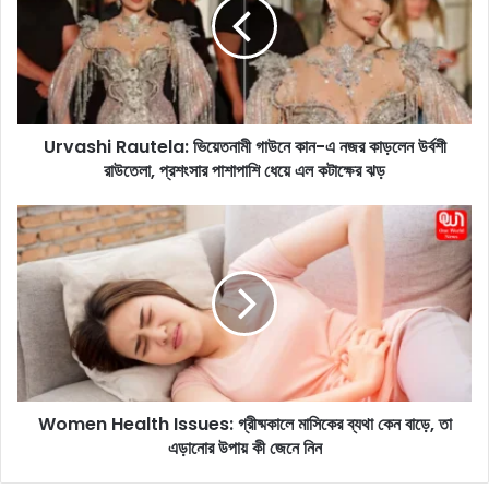
a
s
h
i
R
a
Urvashi Rautela: ভিয়েতনামী গাউনে কান-এ নজর কাড়লেন উর্বশী
u
রাউতেলা, প্রশংসার পাশাপাশি ধেয়ে এল কটাক্ষের ঝড়
t
e
l
W
a
o
:
m
ভি
e
য়ে
n
ত
H
না
e
মী
a
গা
l
উ
Women Health Issues: গ্রীষ্মকালে মাসিকের ব্যথা কেন বাড়ে, তা
t
নে
এড়ানোর উপায় কী জেনে নিন
h
কা
I