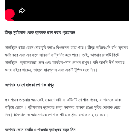
তীব্র সূর্যালোক থেকে ত্বককে রক্ষা করার প্রয়োজন
সানস্ক্রিন ছাড়া রোদে ঘোরাঘুরি করাও বিপজ্জনক হতে পারে। তীব্র অতিবেগুনি রশ্মি ত্বকের
ক্ষতি করে এবং এর ফলে সানবার্ন বা ট্যানিং হতে পারে। তাই, আপনার সেফটি কিটে
সানস্ক্রিন, অ্যালোভেরা জেল এবং আফটার-সান লোশন রাখুন। যদি আপনি দীর্ঘ সময়ের
জন্য বাইরে থাকেন, তাহলে সানগ্লাস এবং একটি টুপিও সঙ্গে নিন।
আপনার ব্যাগে হালকা পোশাক রাখুন
ফ্যাশনের তাড়নায় অনেকেই ভ্রমণে ভারী বা আঁটসাঁট পোশাক পরেন, যা গরমকে আরও
বাড়িয়ে তোলে। গ্রীষ্মকালে ভ্রমণের জন্য সবসময় হালকা রঙের সুতির পোশাক বেছে
নিন। ঢিলেঢালা ও আরামদায়ক পোশাক শরীরকে ঠান্ডা রাখতে সাহায্য করে।
আপনার ফোন চার্জার ও পাওয়ার ব্যাঙ্কের যত্ন নিন