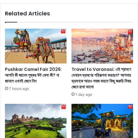
ন
s
-
s
Related Articles
এ
u
ন
e
জ
s
র
:
কা
গ্রী
ড়
ষ্ম
লে
কা
ন
লে
উ
মা
Pushkar Camel Fair 2026:
Travel to Varanasi: এই শ্রাবণে
র্ব
সি
আপনি কী জানেন পুষ্কর উট মেলা কী? না
বেনারস ভ্রমণের পরিকল্পনা করছেন? আপনার
শী
কে
জানলে এখনই জেনে নিন
ভ্রমণকে আরও সহজ করতে কিছু জরুরি বিষয়
রা
র
জেনে রাখা ভালো
7 hours ago
উ
ব্য
1 day ago
তে
থা
লা
কে
,
ন
প্র
বা
শং
ড়ে
সা
,
র
তা