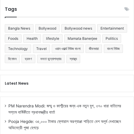
Tags
Bangla News
Bollywood
Bollywood news
Entertainment
Foods
Health
lifestyle
Mamata Banerjee
Politics
Technology
Travel
ওয়ান ওয়ার্ল্ড নিউজ বাংলা
জীবনধারা
বাংলা নিউজ
বিনোদন
ভ্রমণ
মমতা বন্দ্যোপাধ্যায়
স্বাস্থ্য
Latest News
PM Narendra Modi: জম্মু ও কাশ্মীরের জন্য এক নতুন যুগ, ৩৭০ ধারা বাতিলের
সপ্তম বার্ষিকীতে প্রধানমন্ত্রীর বার্তা
Pooja Hegde: ৩৫,০০০ টাকার ফ্লোরাল অরগ্যাঞ্জা শাড়িতে বেশ অপূর্ব দেখাচ্ছেন
অভিনেত্রী পূজা হেগড়ে