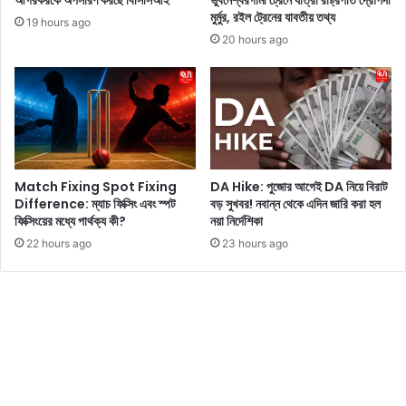
আগরকরকে অপসারণ করছে বিসিসিআই
ভুবনেশ্বরগামী ট্রেনে যাত্রা রাষ্ট্রপতি দ্রৌপদী
রি
মুর্মুর, রইল ট্রেনের যাবতীয় তথ্য
রা
য়া
19 hours ago
,
20 hours ago
বি
মা
ন
ব
ন্দ
রে
ধ
Match Fixing Spot Fixing
DA Hike: পুজোর আগেই DA নিয়ে বিরাট
রা
Difference: ম্যাচ ফিক্সিং এবং স্পট
বড় সুখবর! নবান্ন থেকে এদিন জারি করা হল
প
ফিক্সিংয়ের মধ্যে পার্থক্য কী?
নয়া নির্দেশিকা
ড়
22 hours ago
23 hours ago
ল
অ
ভি
নে
ত্রী
র
লু
কে
র