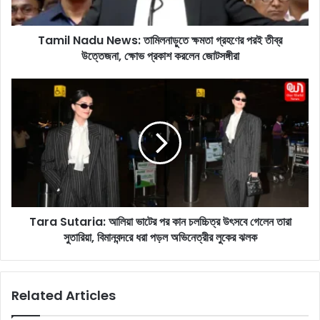
d
u
Tamil Nadu News: তামিলনাড়ুতে ক্ষমতা গ্রহণের পরই তীব্র
N
উত্তেজনা, ক্ষোভ প্রকাশ করলেন জোটসঙ্গীরা
e
w
s
T
:
a
তা
r
মি
a
ল
S
না
u
ড়ু
t
তে
a
ক্ষ
r
ম
Tara Sutaria: আলিয়া ভাটের পর কান চলচ্চিত্র উৎসবে গেলেন তারা
i
তা
সুতারিয়া, বিমানবন্দরে ধরা পড়ল অভিনেত্রীর লুকের ঝলক
a
গ্র
:
হ
আ
ণে
লি
Related Articles
র
য়া
প
ভা