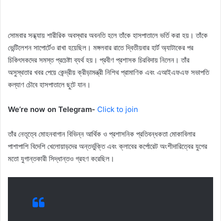
সোমবার সন্ধ্যায় শারীরিক অবস্থার অবনতি হলে তাঁকে হাসপাতালে ভর্তি করা হয়। তাঁকে
ভেন্টিলেশন সাপোর্টেও রাখা হয়েছিল। মঙ্গলবার রাতে দ্বিতীয়বার হার্ট অ্যাটাকের পর
চিকিৎসকদের সমস্ত প্রচেষ্টা ব্যর্থ হয়। প্রবীণ প্রশাসক চিরবিদায় নিলেন। তাঁর
অসুস্থতার খবর পেয়ে কেন্দ্রীয় ক্রীড়ামন্ত্রী নিশিথ প্রামাণিক এবং এআইএফএফ সভাপতি
কল্যাণ চৌবে হাসপাতালে ছুটে যান।
We’re now on Telegram-
Click to join
তাঁর নেতৃত্বে মোহনবাগান বিভিন্ন আর্থিক ও প্রশাসনিক প্রতিবন্ধকতা মোকাবিলার
পাশাপাশি বিদেশি খেলোয়াড়দের অন্তর্ভুক্তি এবং ক্লাবের কর্পোরেট অংশীদারিত্বের যুগের
মতো যুগান্তকারী সিদ্ধান্তও গ্রহণ করেছিল।