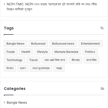
NCPI-TMC: NCPI-তেও রয়েছে ‘ঘরশত্রু’রা! দুই সাংসদই নাকি সব খবর পৌঁছে
দিচ্ছেন কালীঘাট তৃণমূলে
Tags
Bangla News
Bollywood
Bollywood news
Entertainment
Foods
Health
lifestyle
Mamata Banerjee
Politics
Technology
Travel
ওয়ান ওয়ার্ল্ড নিউজ বাংলা
জীবনধারা
বাংলা নিউজ
বিনোদন
ভ্রমণ
মমতা বন্দ্যোপাধ্যায়
স্বাস্থ্য
Categories
Bangla News