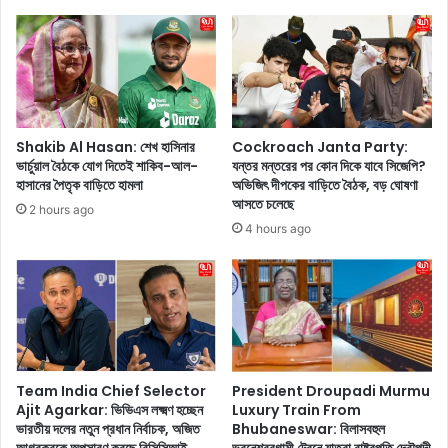
র
টে
ই
র
তী
প
ব্র
র
উ
কা
ত্তে
ন
জ
চ
Shakib Al Hasan: শেখ হাসিনার
Cockroach Janta Party:
না
ল
ভার্চুয়াল বৈঠকে যোগ দিতেই শাকিব-আল-
যন্তর মন্তরের পর কোন দিকে যাবে সিজেপি?
,
চ্চি
হাসানের পৈতৃক বাড়িতে হামলা
অভিজিৎ দীপকের বাড়িতে বৈঠক, বড় ঘোষণা
ক্ষো
ত্র
আসতে চলেছে
2 hours ago
ভ
উ
4 hours ago
প্র
ৎ
কা
স
শ
বে
ক
গে
র
লে
লে
ন
ন
তা
জো
রা
Team India Chief Selector
President Droupadi Murmu
ট
সু
Ajit Agarkar: ভিভিএস লক্ষ্মণ হচ্ছেন
Luxury Train From
স
ভারতীয় দলের নতুন প্রধান নির্বাচক, অজিত
Bhubaneswar: বিলাসবহুল
তা
ঙ্গী