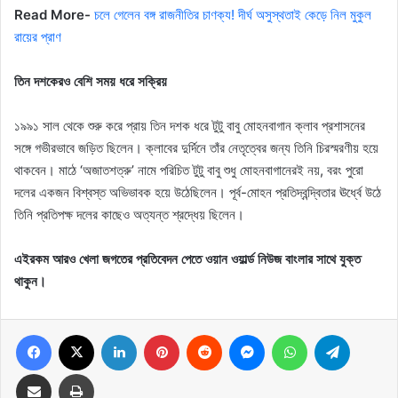
Read More-
চলে গেলেন বঙ্গ রাজনীতির চাণক্য! দীর্ঘ অসুস্থতাই কেড়ে নিল মুকুল
রায়ের প্রাণ
তিন দশকেরও বেশি সময় ধরে সক্রিয়
১৯৯১ সাল থেকে শুরু করে প্রায় তিন দশক ধরে টুটু বাবু মোহনবাগান ক্লাব প্রশাসনের
সঙ্গে গভীরভাবে জড়িত ছিলেন। ক্লাবের দুর্দিনে তাঁর নেতৃত্বের জন্য তিনি চিরস্মরণীয় হয়ে
থাকবেন। মাঠে ‘অজাতশত্রু’ নামে পরিচিত টুটু বাবু শুধু মোহনবাগানেরই নয়, বরং পুরো
দলের একজন বিশ্বস্ত অভিভাবক হয়ে উঠেছিলেন। পূর্ব-মোহন প্রতিদ্বন্দ্বিতার ঊর্ধ্বে উঠে
তিনি প্রতিপক্ষ দলের কাছেও অত্যন্ত শ্রদ্ধেয় ছিলেন।
এইরকম আরও খেলা জগতের প্রতিবেদন পেতে ওয়ান ওয়ার্ল্ড নিউজ বাংলার সাথে যুক্ত
থাকুন।
Facebook
X
LinkedIn
Pinterest
Reddit
Messenger
WhatsApp
Telegram
Share via Email
Print