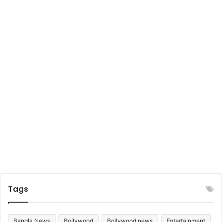
ঝ
ল
ক
Tags
Bangla News
Bollywood
Bollywood news
Entertainment