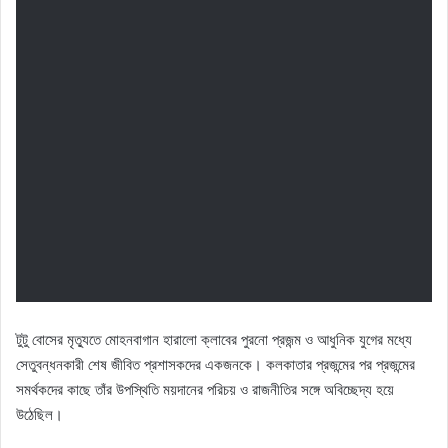
টুটু বোসের মৃত্যুতে মোহনবাগান হারালো ক্লাবের পুরনো প্রজন্ম ও আধুনিক যুগের মধ্যে
সেতুবন্ধনকারী শেষ জীবিত প্রশাসকদের একজনকে। কলকাতার প্রজন্মের পর প্রজন্মের
সমর্থকদের কাছে তাঁর উপস্থিতি ময়দানের পরিচয় ও রাজনীতির সঙ্গে অবিচ্ছেদ্য হয়ে
উঠেছিল।