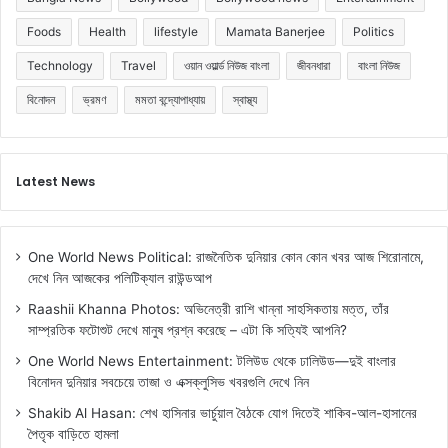
Foods
Health
lifestyle
Mamata Banerjee
Politics
Technology
Travel
ওয়ান ওয়ার্ল্ড নিউজ বাংলা
জীবনধারা
বাংলা নিউজ
বিনোদন
ভ্রমণ
মমতা বন্দ্যোপাধ্যায়
স্বাস্থ্য
Latest News
One World News Political: রাজনৈতিক দুনিয়ার কোন কোন খবর আজ শিরোনামে,
দেখে নিন আজকের পলিটিক্যাল রাউন্ডআপ
Raashii Khanna Photos: অভিনেত্রী রাশি খান্না সাহসিকতায় মত্ত, তাঁর
সাম্প্রতিক ফটোশুট দেখে মানুষ প্রশ্ন করেছে – এটা কি সত্যিই আপনি?
One World News Entertainment: টলিউড থেকে ঢালিউড—দুই বাংলার
বিনোদন দুনিয়ার সবচেয়ে তাজা ও এক্সক্লুসিভ খবরগুলি দেখে নিন
Shakib Al Hasan: শেখ হাসিনার ভার্চুয়াল বৈঠকে যোগ দিতেই শাকিব-আল-হাসানের
পৈতৃক বাড়িতে হামলা