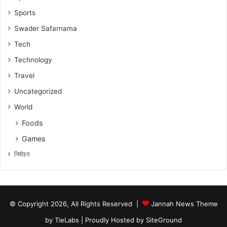
Sports
Swader Safarnama
Tech
Technology
Travel
Uncategorized
World
Foods
Games
নিৰ্বাচন
© Copyright 2026, All Rights Reserved |
Jannah News Theme
by TieLabs
| Proudly Hosted by
SiteGround