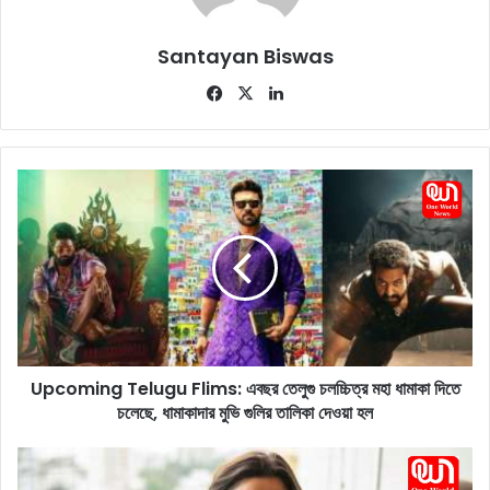
Santayan Biswas
Fa
X
Lin
ce
ke
bo
dIn
ok
U
p
c
o
m
i
n
g
T
Upcoming Telugu Flims: এবছর তেলুগু চলচ্চিত্র মহা ধামাকা দিতে
e
চলেছে, ধামাকাদার মুভি গুলির তালিকা দেওয়া হল
l
u
g
A
u
l