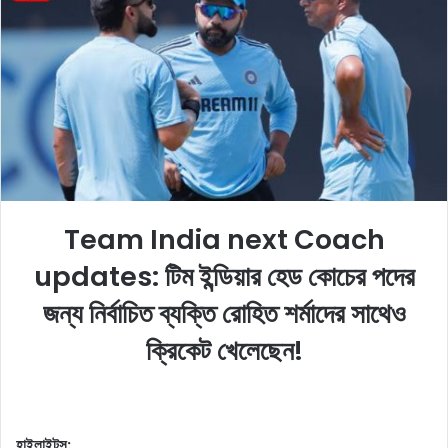
o
a
w
n
o
e
n
m
X
a
i
l
Team India next Coach
updates: টিম ইন্ডিয়ার হেড কোচের পদের
জন্য নির্বাচিত ব্যক্তি রোহিত শর্মাদের সাথেও
ক্রিকেট খেলেছেন!
হাইলাইটস: