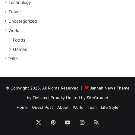
Technology
Travel
Uncategorized
World
Foods
Games
নিৰ্বাচন
© Copyright 2026, All Rights Reserved |
Jannah News Theme
by TieLabs
| Proudly Hosted by
SiteGround
Home
Guest Post
About
World
Tech
Life Style
X
Pinterest
YouTube
Instagram
RSS