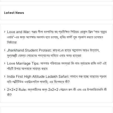
Latest News
Love and War: সঞ্জয় লীলা বনশালির বহু প্রতীক্ষিত পিরিয়ড রোমান্স ফিল্ম “লাভ অ্যান্ড
ওয়ার”-এর জন্য অপেক্ষার অবসান হতে চলেছে, ছবির ফার্স্ট লুক প্রকাশ করতে চলেছেন
নির্মাতারা
Jharkhand Student Protest: ঝাড়খণ্ডে ছাত্র আন্দোলন আরও উত্তাল,
মুখ্যমন্ত্রী হেমন্ত সোরেনের পদত্যাগের দাবিতে এবার অনড় ছাত্ররা
Love Marriage Tips: আপনার পরিবারের সদস্যরা কি লাভ ম্যারেজে রাজি নন? এই
পাঁচটি উপায় আপনাকে সাহায্য করবে
India First High Altitude Ladakh Safari: লাদাখে শুরু হচ্ছে ভারতের প্রথম
হাই-অল্টিটিউড ওয়াইল্ডলাইফ সাফারি, এর বিশেষত্ব কী?
2x2x2 Rule: মদ্যপায়ীদের জন্য 2x2x2 গোল্ডেন রুল কী এবং এর উপকারিতাগুলি কী
কী?