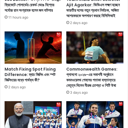
কা
r
ক্রিকেটে পোলার্ডের রেকর্ড ভেঙে বিশ্বের
Ajit Agarkar: ভিভিএস লক্ষ্মণ হচ্ছেন
দি
e
সর্বোচ্চ রান সংগ্রাহক হলেন জস বাটলার
ভারতীয় দলের নতুন প্রধান নির্বাচক, অজিত
তে
n
আগরকরকে অপসারণ করছে বিসিসিআই
11 hours ago
চ
s
2 days ago
লে
B
ছে
o
,
o
ধা
k
মা
:
কা
আ
দা
লি
র
য়া
Match Fixing Spot Fixing
Commonwealth Games:
মু
ভা
Difference: ম্যাচ ফিক্সিং এবং স্পট
গ্লাসগো ২০২৬-এর সমাপনী অনুষ্ঠানে
ভি
ফিক্সিংয়ের মধ্যে পার্থক্য কী?
কমনওয়েলথ গেমসের পতাকা হস্তান্তরে
ট
নেতৃত্ব দিলেন নীরজ চোপড়া ও পিটি উষা
গু
ন
2 days ago
লি
তু
3 days ago
র
ন
তা
শি
লি
শু
কা
দে
দে
র
ও
জ