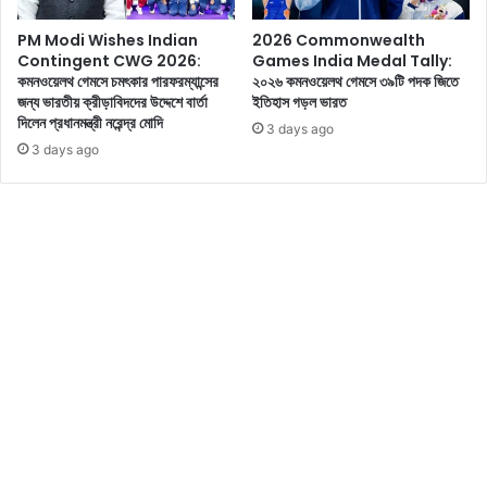
য়া
ন্য
PM Modi Wishes Indian
2026 Commonwealth
হ
ব
Contingent CWG 2026:
Games India Medal Tally:
ল
ই
কমনওয়েলথ গেমসে চমৎকার পারফরম্যান্সের
২০২৬ কমনওয়েলথ গেমসে ৩৯টি পদক জিতে
লি
জন্য ভারতীয় ক্রীড়াবিদদের উদ্দেশে বার্তা
ইতিহাস গড়ল ভারত
খে
দিলেন প্রধানমন্ত্রী নরেন্দ্র মোদি
3 days ago
ছে
3 days ago
ন
,
তি
নি
নি
জে
কে
লে
খি
কা
হি
সে
বে
আ
ত্ম