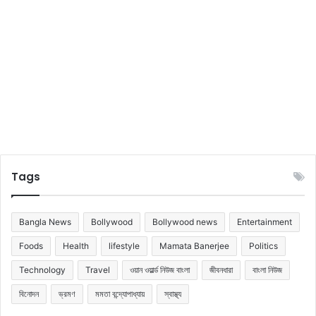
প্র
কা
শ
ক
রে
ছে
ন
Tags
Bangla News
Bollywood
Bollywood news
Entertainment
Foods
Health
lifestyle
Mamata Banerjee
Politics
Technology
Travel
ওয়ান ওয়ার্ল্ড নিউজ বাংলা
জীবনধারা
বাংলা নিউজ
বিনোদন
ভ্রমণ
মমতা বন্দ্যোপাধ্যায়
স্বাস্থ্য