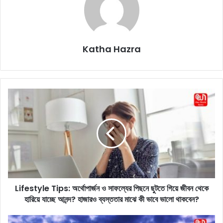
Katha Hazra
L
i
f
e
s
t
y
l
e
Lifestyle Tips: অর্থোপার্জন ও সাফল্যের পিছনে ছুটতে গিয়ে জীবন থেকে
T
হারিয়ে যাচ্ছে আনন্দ? হাজারও ব্যস্ততার মাঝে কী ভাবে ভালো থাকবেন?
i
p
s
L