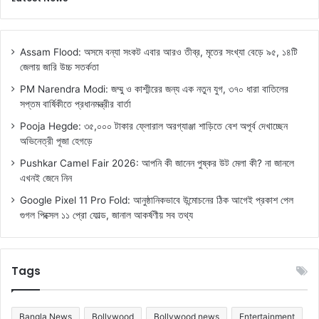
Assam Flood: অসমে বন্যা সংকট এবার আরও তীব্র, মৃতের সংখ্যা বেড়ে ৯৫, ১৪টি
জেলায় জারি উচ্চ সতর্কতা
PM Narendra Modi: জম্মু ও কাশ্মীরের জন্য এক নতুন যুগ, ৩৭০ ধারা বাতিলের
সপ্তম বার্ষিকীতে প্রধানমন্ত্রীর বার্তা
Pooja Hegde: ৩৫,০০০ টাকার ফ্লোরাল অরগ্যাঞ্জা শাড়িতে বেশ অপূর্ব দেখাচ্ছেন
অভিনেত্রী পূজা হেগড়ে
Pushkar Camel Fair 2026: আপনি কী জানেন পুষ্কর উট মেলা কী? না জানলে
এখনই জেনে নিন
Google Pixel 11 Pro Fold: আনুষ্ঠানিকভাবে উন্মোচনের ঠিক আগেই প্রকাশ পেল
গুগল পিক্সেল ১১ প্রো ফোল্ড, জানাল আকর্ষণীয় সব তথ্য
Tags
Bangla News
Bollywood
Bollywood news
Entertainment