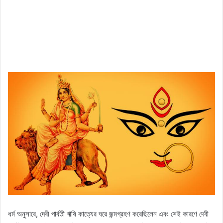
ধর্ম অনুসারে, দেবী পার্বতী ঋষি কাত্যের ঘরে জন্মগ্রহণ করেছিলেন এবং সেই কারণে দেবী