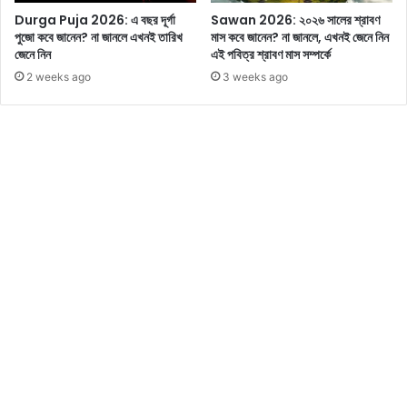
কী
Durga Puja 2026: এ বছর দূর্গা
Sawan 2026: ২০২৬ সালের শ্রাবণ
পুজো কবে জানেন? না জানলে এখনই তারিখ
মাস কবে জানেন? না জানলে, এখনই জেনে নিন
ভা
জেনে নিন
এই পবিত্র শ্রাবণ মাস সম্পর্কে
বে
ভা
2 weeks ago
3 weeks ago
লো
থা
ক
বে
ন
?