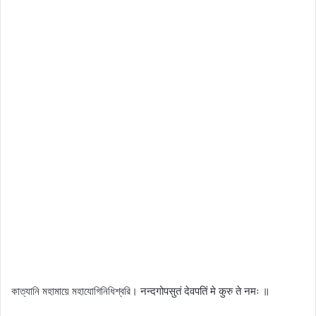
কাত্যানি মহামায়ে মহাযোগিনিধিশ্বরি। नन्दगोपसुतं देवपतिं मे कुरु ते नमः ॥