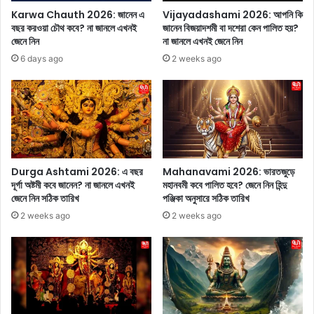
ন
নে
Karwa Chauth 2026: জানেন এ
Vijayadashami 2026: আপনি কি
থে
র
বছর করওয়া চৌথ কবে? না জানলে এখনই
জানেন বিজয়াদশমী বা দশেরা কেন পালিত হয়?
কে
চা
জেনে নিন
না জানলে এখনই জেনে নিন
হা
র
6 days ago
2 weeks ago
রি
টি
য়ে
কা
যা
র্য
চ্ছে
ক
আ
র
ন
উ
ন্দ
পা
?
য়
Durga Ashtami 2026: এ বছর
Mahanavami 2026: ভারতজুড়ে
হা
জে
দূর্গা অষ্টমী কবে জানেন? না জানলে এখনই
মহানবমী কবে পালিত হবে? জেনে নিন হিন্দু
জা
নে
জেনে নিন সঠিক তারিখ
পঞ্জিকা অনুসারে সঠিক তারিখ
র
নি
2 weeks ago
2 weeks ago
ও
ন
ব্য
স্ত
তা
র
মা
ঝে