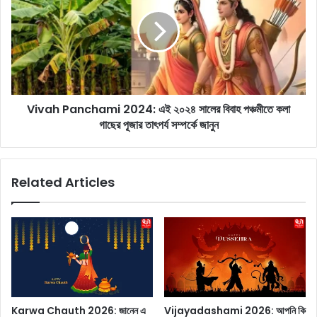
নি
v
কি
a
প্র
h
তি
P
দি
a
ন
n
বে
c
শি
Vivah Panchami 2024: এই ২০২৪ সালের বিবাহ পঞ্চমীতে কলা
h
ক
গাছের পূজার তাৎপর্য সম্পর্কে জানুন
a
রে
m
জ
i
ল
2
Related Articles
খা
0
চ্ছে
2
ন
4
?
:
আ
এ
প
ই
না
২
র
০
অ
২
Karwa Chauth 2026: জানেন এ
Vijayadashami 2026: আপনি কি
জা
৪