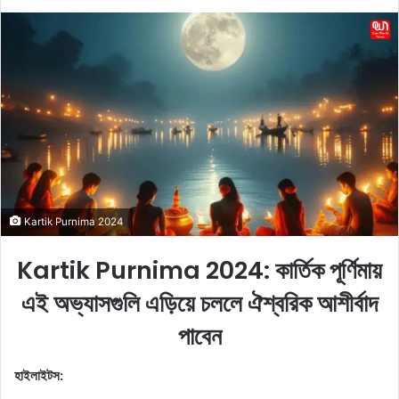
e
n
d
a
n
e
m
a
i
l
Kartik Purnima 2024
Kartik Purnima 2024: কার্তিক পূর্ণিমায়
এই অভ্যাসগুলি এড়িয়ে চললে ঐশ্বরিক আশীর্বাদ
পাবেন
হাইলাইটস: