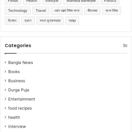
Foods
Health
lifestyle
Mamata Banerjee
Politics
Technology
Travel
ওয়ান ওয়ার্ল্ড নিউজ বাংলা
জীবনধারা
বাংলা নিউজ
বিনোদন
ভ্রমণ
মমতা বন্দ্যোপাধ্যায়
স্বাস্থ্য
Categories
Bangla News
Books
Business
Durga Puja
Entertainment
food recipes
health
Interview