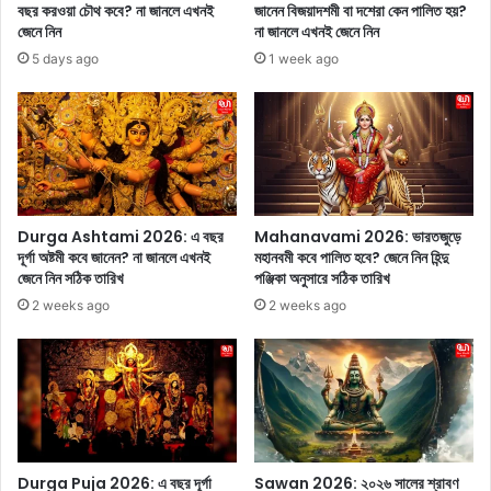
বছর করওয়া চৌথ কবে? না জানলে এখনই
জানেন বিজয়াদশমী বা দশেরা কেন পালিত হয়?
ন্তে
সা
জেনে নিন
না জানলে এখনই জেনে নিন
ই
লে
5 days ago
1 week ago
বা
র
ড়
বি
ছে
বা
ও
হ
জ
প
ন
ঞ্চ
!
মী
তে
Durga Ashtami 2026: এ বছর
Mahanavami 2026: ভারতজুড়ে
ক
দূর্গা অষ্টমী কবে জানেন? না জানলে এখনই
মহানবমী কবে পালিত হবে? জেনে নিন হিন্দু
লা
জেনে নিন সঠিক তারিখ
পঞ্জিকা অনুসারে সঠিক তারিখ
গা
2 weeks ago
2 weeks ago
ছে
র
পূ
জা
র
তা
ৎ
Durga Puja 2026: এ বছর দূর্গা
Sawan 2026: ২০২৬ সালের শ্রাবণ
প