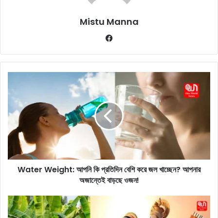
Mistu Manna
Fa
ce
bo
ok
W
a
t
e
r
W
e
i
g
Water Weight: আপনি কি প্রতিদিন বেশি করে জল খাচ্ছেন? আপনার
h
অজান্তেই বাড়ছে ওজন!
t
:
আ
V
প
i