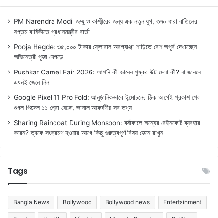
PM Narendra Modi: জম্মু ও কাশ্মীরের জন্য এক নতুন যুগ, ৩৭০ ধারা বাতিলের
সপ্তম বার্ষিকীতে প্রধানমন্ত্রীর বার্তা
Pooja Hegde: ৩৫,০০০ টাকার ফ্লোরাল অরগ্যাঞ্জা শাড়িতে বেশ অপূর্ব দেখাচ্ছেন
অভিনেত্রী পূজা হেগড়ে
Pushkar Camel Fair 2026: আপনি কী জানেন পুষ্কর উট মেলা কী? না জানলে
এখনই জেনে নিন
Google Pixel 11 Pro Fold: আনুষ্ঠানিকভাবে উন্মোচনের ঠিক আগেই প্রকাশ পেল
গুগল পিক্সেল ১১ প্রো ফোল্ড, জানাল আকর্ষণীয় সব তথ্য
Sharing Raincoat During Monsoon: বর্ষাকালে অন্যের রেইনকোট ব্যবহার
করেন? ত্বকে সংক্রমণ হওয়ার আগে কিছু গুরুত্বপূর্ণ বিষয় জেনে রাখুন
Tags
Bangla News
Bollywood
Bollywood news
Entertainment