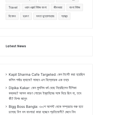
Travel
ওয়ান ওয়ার্ল্ড নিউজ বাংলা
জীবনধারা
বাংলা নিউজ
বিনোদন
ভ্রমণ
মমতা বন্দ্যোপাধ্যায়
স্বাস্থ্য
Latest News
Kapil Sharma Cafe Targeted: কেন টার্গেট করা হয়েছিল
কপিল শর্মার ক্যাফে? সামনে এল বিস্ফোরক এক তথ্য
Dipika Kakar: কেন মুসলিম ধর্ম বেছে নিয়েছিলেন দীপিকা
কক্কর? আসল কারণ শোয়েব ইব্রাহিমের সঙ্গে বিয়ে ছিল না, তবে
কী? বিশদ জানুন
Bigg Boss Bangla: ৩০শে আগস্ট থেকে সম্প্রচার শুরু হতে
চলেছে বিগ বস বাংলার! কারা হচ্ছেন প্রতিযোগী? জেনে নিন