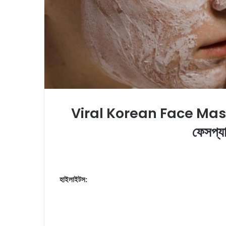
Viral Korean Face Mask: কো
ফেসপ্য
হাইলাইটস: