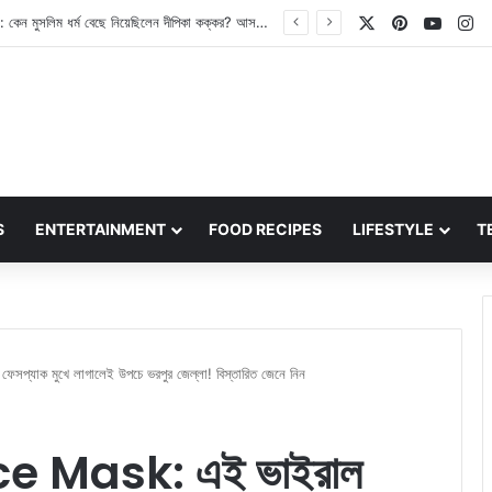
X
Pinterest
YouT
In
Dipika Kakar: কেন মুসলিম ধর্ম বেছে নিয়েছিলেন দীপিকা কক্কর? আসল কারণ শোয়েব ইব্রাহিমের সঙ্গে বিয়ে ছিল না, তবে কী? বিশদ জানুন
S
ENTERTAINMENT
FOOD RECIPES
LIFESTYLE
T
যাক মুখে লাগালেই উপচে ভরপুর জেল্লা! বিস্তারিত জেনে নিন
e Mask: এই ভাইরাল