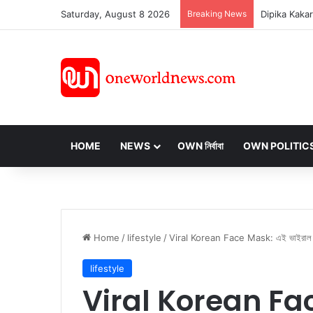
Saturday, August 8 2026
Breaking News
HOME
NEWS
OWN নির্বাবা
OWN POLITIC
Home
/
lifestyle
/
Viral Korean Face Mask: এই ভাইরাল ফেসপ্
lifestyle
Viral Korean Fac