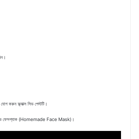
দিন।
যোগ করুন ফ্ল্যাক্স সিড পেস্টটি।
 হোমমেড ফেসপ্যাক (Homemade Face Mask)।