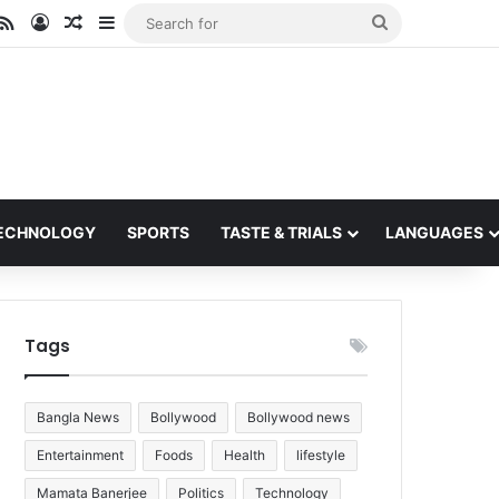
ube
stagram
RSS
Log In
Random Article
Sidebar
Search
for
ECHNOLOGY
SPORTS
TASTE & TRIALS
LANGUAGES
Tags
Bangla News
Bollywood
Bollywood news
Entertainment
Foods
Health
lifestyle
Mamata Banerjee
Politics
Technology