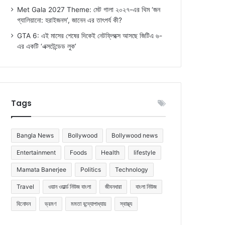
Met Gala 2027 Theme: মেট গালা ২০২৭-এর থিম ‘জন
গ্যালিয়ানো: হরাইজনস’, জানেন এর তাৎপর্য কী?
GTA 6: এই মাসের শেষের দিকেই নেটফ্লিক্সে আসছে জিটিএ ৬-
এর একটি ‘এক্সটেন্ডেড লুক’
Tags
Bangla News
Bollywood
Bollywood news
Entertainment
Foods
Health
lifestyle
Mamata Banerjee
Politics
Technology
Travel
ওয়ান ওয়ার্ল্ড নিউজ বাংলা
জীবনধারা
বাংলা নিউজ
বিনোদন
ভ্রমণ
মমতা বন্দ্যোপাধ্যায়
স্বাস্থ্য