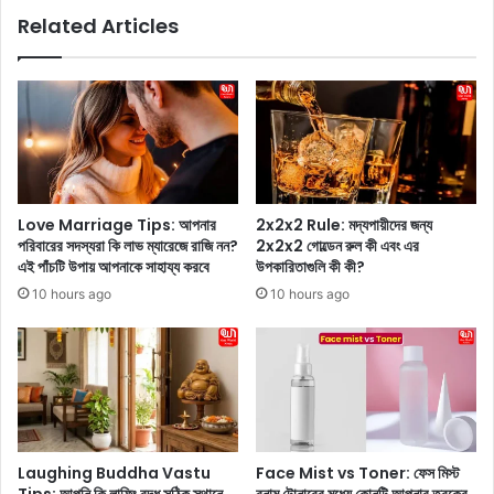
ন
টা
Related Articles
?
ল
জে
মা
নে
স্টা
নি
র
ন
প্ল্যা
পু
ন
রো
নি
প্র
য়ে
ক্রি
ব
Love Marriage Tips: আপনার
2x2x2 Rule: মদ্যপায়ীদের জন্য
য়া
ড়
পরিবারের সদস্যরা কি লাভ ম্যারেজে রাজি নন?
2x2x2 গোল্ডেন রুল কী এবং এর
টি
‘
এই পাঁচটি উপায় আপনাকে সাহায্য করবে
উপকারিতাগুলি কী কী?
কী
আ
10 hours ago
10 hours ago
প
ডে
ট
’
!
ভো
ট
প্র
Laughing Buddha Vastu
Face Mist vs Toner: ফেস মিস্ট
চা