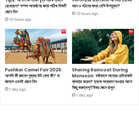
Tips: আপনি কি লাফিং বুদ্ধ সঠিক স্থানে
বনাম টোনারের মধ্যে কোনটি আপনার ত্বকের
রে
রেখেছেন? সম্পদ আকর্ষণের জন্য সঠিক দিকটি
ধরন ও গঠনের জন্য বেশি উপযুক্ত?
জেনে নিন
র
15 hours ago
মা
10 hours ago
ঝে
ই
জা
না
লে
ন
দে
Pushkar Camel Fair 2026:
Sharing Raincoat During
ব
আপনি কী জানেন পুষ্কর উট মেলা কী? না
Monsoon: বর্ষাকালে অন্যের রেইনকোট
জানলে এখনই জেনে নিন
ব্যবহার করেন? ত্বকে সংক্রমণ হওয়ার আগে
কিছু গুরুত্বপূর্ণ বিষয় জেনে রাখুন
1 day ago
1 day ago