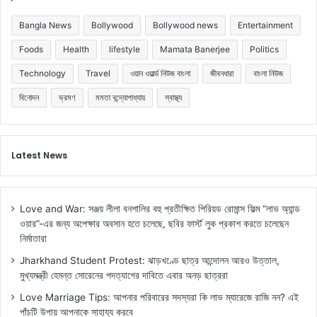
Bangla News
Bollywood
Bollywood news
Entertainment
Foods
Health
lifestyle
Mamata Banerjee
Politics
Technology
Travel
ওয়ান ওয়ার্ল্ড নিউজ বাংলা
জীবনধারা
বাংলা নিউজ
বিনোদন
ভ্রমণ
মমতা বন্দ্যোপাধ্যায়
স্বাস্থ্য
Latest News
Love and War: সঞ্জয় লীলা বনশালির বহু প্রতীক্ষিত পিরিয়ড রোমান্স ফিল্ম “লাভ অ্যান্ড
ওয়ার”-এর জন্য অপেক্ষার অবসান হতে চলেছে, ছবির ফার্স্ট লুক প্রকাশ করতে চলেছেন
নির্মাতারা
Jharkhand Student Protest: ঝাড়খণ্ডে ছাত্র আন্দোলন আরও উত্তাল,
মুখ্যমন্ত্রী হেমন্ত সোরেনের পদত্যাগের দাবিতে এবার অনড় ছাত্ররা
Love Marriage Tips: আপনার পরিবারের সদস্যরা কি লাভ ম্যারেজে রাজি নন? এই
পাঁচটি উপায় আপনাকে সাহায্য করবে