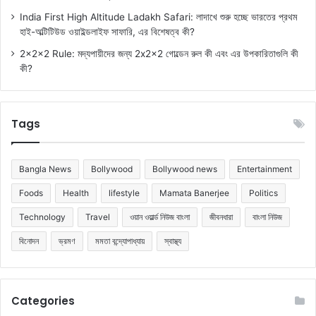
India First High Altitude Ladakh Safari: লাদাখে শুরু হচ্ছে ভারতের প্রথম
হাই-অল্টিটিউড ওয়াইল্ডলাইফ সাফারি, এর বিশেষত্ব কী?
2x2x2 Rule: মদ্যপায়ীদের জন্য 2x2x2 গোল্ডেন রুল কী এবং এর উপকারিতাগুলি কী
কী?
Tags
Bangla News
Bollywood
Bollywood news
Entertainment
Foods
Health
lifestyle
Mamata Banerjee
Politics
Technology
Travel
ওয়ান ওয়ার্ল্ড নিউজ বাংলা
জীবনধারা
বাংলা নিউজ
বিনোদন
ভ্রমণ
মমতা বন্দ্যোপাধ্যায়
স্বাস্থ্য
Categories