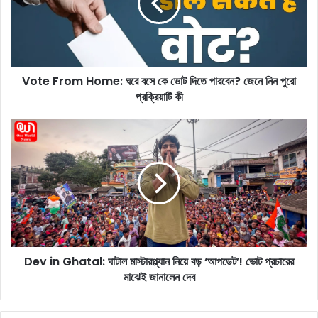
F
r
o
m
H
Vote From Home: ঘরে বসে কে ভোট দিতে পারবেন? জেনে নিন পুরো
o
প্রক্রিয়াটি কী
m
e
:
D
ঘ
e
রে
v
ব
i
সে
n
কে
G
ভো
h
ট
a
দি
t
তে
Dev in Ghatal: ঘাটাল মাস্টারপ্ল্যান নিয়ে বড় ‘আপডেট’! ভোট প্রচারের
a
পা
মাঝেই জানালেন দেব
l
র
:
বে
ঘা