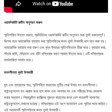
ওয়ার্কআউট রুটিন অনুসরণ করুন
স্মৃতিশক্তি উন্নত করতে, প্রতিদিনের ওয়ার্কআউট রুটিন অনুসরণ করা খুবই গুরুত্বপূর্ণ।
বিশেষ করে অ্যারোবিক ব্যায়াম করা স্মৃতিশক্তির জন্য খুবই উপকারী বলে মনে করা হয়।
অ্যারোবিক ব্যায়াম করা তরুণ এবং বৃদ্ধ উভয়ের স্মৃতিশক্তিকে তীক্ষ্ণ করে। ব্যায়াম করা,
সাঁতার কাটা, দৌড়ানো এবং হাঁটা মস্তিষ্কে রক্ত ​​​​প্রবাহ উন্নত করে। এটি মস্তিষ্কের
কার্যকারিতা সমর্থন করে।
মননশীলতা খুবই উপকারী
ঘুম এবং ব্যায়ামের পরে, স্মৃতিশক্তি বাড়ানোর তৃতীয় সেরা উপায় হল মননশীলতা।
মাইন্ডফুলনেস হল আরাম করে বসে থাকা এবং আপনার মন এবং শরীরের উপর ফোকাস
করার অভ্যাস। প্রিফ্রন্টাল কর্টেক্সের পুরুত্ব বাড়ানোর জন্য বেশ কয়েকটি গবেষণায়
মাইন্ডফুলনেস দেখানো হয়েছে। মস্তিষ্কের এই অংশ মনোযোগ এবং স্মৃতির সাথে জড়িত।
এই অভ্যাসটি স্মৃতিশক্তির জন্য খুবই উপকারী।