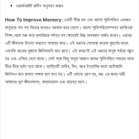
ওয়ার্কআউট রুটিন অনুসরণ করুন
How To Improve Memory:
একটি তীক্ষ্ণ মন এবং ভালো স্মৃতিশক্তি একজন
মানুষকে শত শত ভিড়ের মধ্যেও আলাদা করে তোলে। ভালো স্মৃতিশক্তিসম্পন্ন ব্যক্তিরা
শিক্ষা থেকে শুরু করে ক্যারিয়ার পর্যন্ত সব ক্ষেত্রেই উচ্চ অবস্থান অর্জন করেন। এছাড়া
এটি জীবনকে উন্নত করতেও সাহায্য করে। এই ধরনের লোকেরা কয়েক মুহুর্তের মধ্যে
এমনকি বছরের পুরানো জিনিসগুলি মনে রাখে। এই কারণেই এই ধরনের মানুষ সর্বত্র পছন্দ
হয় এবং এগিয়ে যেতে থাকে। সেই সঙ্গে কিছু মানুষ আছেন যাদের স্মৃতিশক্তি সময়ের সাথে
ধীরে ধীরে দুর্বল হতে থাকে। ব্যক্তিটি তারিখ, দিন, বছর ইত্যাদির মতো ছোটখাটো
জিনিসও মনে রাখতে অক্ষম বলে মনে হয়। এটি কোনো রোগ নয়, বরং এর জন্য দায়ী
আমাদের ভুল জীবনযাপন, খাদ্যাভ্যাস এবং বাড়ন্ত বয়স।