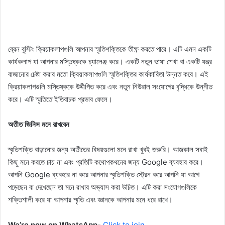
ব্রেন বুস্টিং ক্রিয়াকলাপগুলি আপনার স্মৃতিশক্তিকে তীক্ষ্ণ করতে পারে। এটি এমন একটি
কার্যকলাপ যা আপনার মস্তিষ্ককে চ্যালেঞ্জ করে। একটি নতুন ভাষা শেখা বা একটি যন্ত্র
বাজানোর চেষ্টা করার মতো ক্রিয়াকলাপগুলি স্মৃতিশক্তির কার্যকারিতা উন্নত করে। এই
ক্রিয়াকলাপগুলি মস্তিষ্ককে উদ্দীপিত করে এবং নতুন নিউরাল সংযোগের বৃদ্ধিকে উন্নীত
করে। এটি স্মৃতিতে ইতিবাচক প্রভাব ফেলে।
অতীত জিনিস মনে রাখবেন
স্মৃতিশক্তি বাড়ানোর জন্য অতীতের বিষয়গুলো মনে রাখা খুবই জরুরি। আজকাল সবাই
কিছু মনে করতে চায় না এবং প্রতিটি কথোপকথনের জন্য Google ব্যবহার করে।
আপনি Google ব্যবহার না করে আপনার স্মৃতিশক্তি স্ট্রেন করে আপনি যা আগে
পড়েছেন বা দেখেছেন তা মনে রাখার অভ্যাস করা উচিত। এটি করা সংযোগগুলিকে
শক্তিশালী করে যা আপনার স্মৃতি এবং জ্ঞানকে আপনার মনে ধরে রাখে।
We’re now on WhatsApp-
Click to join