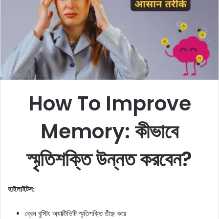
e
m
a
i
l
How To Improve
Memory: কীভাবে
স্মৃতিশক্তি উন্নত করবেন?
হাইলাইটস:
ব্রেন বুস্টিং অ্যাক্টিভিটি স্মৃতিশক্তি তীক্ষ্ণ করে