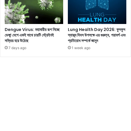
র
রা
তে
ল
যে
সো
তে
শ্যা
চা
Dengue Virus: মহামারীর রূপ নিচ্ছে
Lung Health Day 2026: ফুসফুস
ল
ই
ডেঙ্গু! দেশে একই সাথে চারটি স্ট্রেইনই
স্বাস্থ্য দিবস উপলক্ষে এর গুরুত্ব, পরামর্শ এবং
মি
ছে
সক্রিয় হয়ে উঠেছে
প্রতিরোধ সম্পর্কে জানুন
ডি
ন
7 days ago
1 week ago
য়া
,
য়
কি
ন্তু
বা
জে
ট
ক
মে
র
কা
র
ণে
পা
র