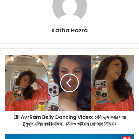
Katha Hazra
E
l
l
i
A
v
r
R
a
Elli AvrRam Belly Dancing Video: বেলি ডান্স করার সময়
m
উন্মুক্ত এলির বক্ষবিভাজিকা, ভিডিও ভাইরাল সোশ্যাল মিডিয়ায়
B
e
l
L