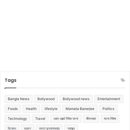
ছে
ন
না
!
তা
ই
আ
প
না
দে
র
জ
ন্য
Tags
র
ই
ল
Bangla News
Bollywood
Bollywood news
Entertainment
ক
ম
Foods
Health
lifestyle
Mamata Banerjee
Politics
বা
Technology
Travel
ওয়ান ওয়ার্ল্ড নিউজ বাংলা
জীবনধারা
বাংলা নিউজ
জে
টে
বিনোদন
ভ্রমণ
মমতা বন্দ্যোপাধ্যায়
স্বাস্থ্য