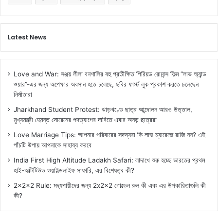
ঘু
রে
আ
সা
Latest News
র
কি
ছু
Love and War: সঞ্জয় লীলা বনশালির বহু প্রতীক্ষিত পিরিয়ড রোমান্স ফিল্ম “লাভ অ্যান্ড
জা
ওয়ার”-এর জন্য অপেক্ষার অবসান হতে চলেছে, ছবির ফার্স্ট লুক প্রকাশ করতে চলেছেন
য়
নির্মাতারা
গা
র
Jharkhand Student Protest: ঝাড়খণ্ডে ছাত্র আন্দোলন আরও উত্তাল,
না
মুখ্যমন্ত্রী হেমন্ত সোরেনের পদত্যাগের দাবিতে এবার অনড় ছাত্ররা
ম
Love Marriage Tips: আপনার পরিবারের সদস্যরা কি লাভ ম্যারেজে রাজি নন? এই
পাঁচটি উপায় আপনাকে সাহায্য করবে
India First High Altitude Ladakh Safari: লাদাখে শুরু হচ্ছে ভারতের প্রথম
হাই-অল্টিটিউড ওয়াইল্ডলাইফ সাফারি, এর বিশেষত্ব কী?
2x2x2 Rule: মদ্যপায়ীদের জন্য 2x2x2 গোল্ডেন রুল কী এবং এর উপকারিতাগুলি কী
কী?