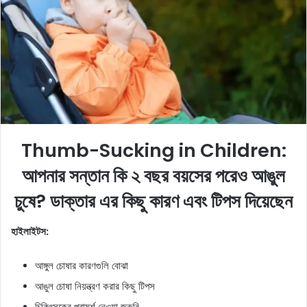
e
m
a
i
l
Thumb-Sucking in Children:
আপনার সন্তান কি ২ বছর বয়সের পরেও আঙুল
চুষে? ডাক্তার এর কিছু কারণ এবং টিপস দিয়েছেন
হাইলাইটস:
আঙ্গুল চোষার কারণগুলি বোঝা
আঙুল চোষা নিয়ন্ত্রণ করার কিছু টিপস
চিকিৎসকের পরামর্শ নেওয়া জরুরি