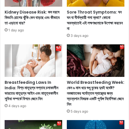
র
t
স
i
Kidney Disease Risk: কম বয়সে
Sore Throat Symptoms: ঘন
ম
o
কিডনি রোগের ঝুঁকি কেন বাড়ছে এবং কীভাবে
ঘন বা দীর্ঘস্থায়ী গলা ব্যথা? কোনো
য়
n
তা এড়ানো যায়?
অবস্থাতেই এই লক্ষণগুলোকে উপেক্ষা করবেন
উ
:
না
1 day ago
ন্মু
আ
3 days ago
ক্ত
প
এ
নি
লি
ও
র
কি
ব
এ
ক্ষ
ই
বি
গ
ভা
র
Breastfeeding Laws In
World Breastfeeding Week:
জি
মে
India: বিশ্ব মাতৃদুগ্ধ সপ্তাহ চলাকালীন
কেন ৬ মাস ধরে শুধু বুকের দুধই যথেষ্ট?
কা
ভারতের মাতৃদুগ্ধ আইন এবং মাতৃত্বকালীন
নবজাতকের সর্বোত্তম স্বাস্থ্যের জন্য
শী
সুবিধা সম্পর্কে বিশদে জেনে নিন
স্তন্যপান বিষয়ক একটি পূর্ণাঙ্গ নির্দেশিকা জেনে
,
তে
নিন
ভি
র
4 days ago
ডি
দে
5 days ago
ও
শে
ভা
ঘু
ই