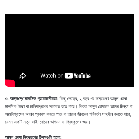
৩. অন্তঃস্থ মানসিক প্রয়োজনীয়তা:
কিছু ক্ষেত্রে, ২ বছর পর অন্তঃস্থ আঙ্গুল চোষা
মানসিক ইচ্ছা বা চাহিদাপূরণের সংকেত হতে পারে। শিশুরা আঙ্গুল চোষাকে তাদের চিন্তা বা
আত্মবিশ্বাসের অভাব প্রকাশ করতে পারে বা তাদের জীবনের পরিবর্তন সম্মুখীন করতে পারে,
যেমন একটি নতুন ভাই-বোনের আগমন বা প্রিস্কুলের শুরু।
আঙ্গুল চোষা নিয়ন্ত্রণের টিপসগুলি হলো: