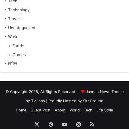
Tech
Technology
Travel
Uncategorized
World
Foods
Games
নিৰ্বাচন
© Copyright 2026, All Rights Reserved |
Jannah News Theme
by TieLabs
| Proudly Hosted by
SiteGround
Home
Guest Post
About
World
Tech
Life Style
X
Pinterest
YouTube
Instagram
RSS