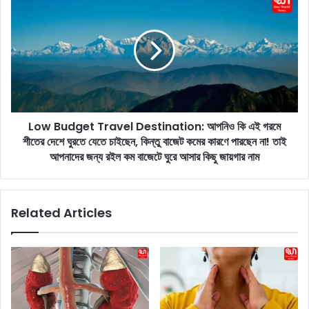
l
o
y
w
D
B
a
u
n
d
c
g
i
e
n
t
g
Low Budget Travel Destination: আপনিও কি এই গরমে
T
V
শীতের দেশে ঘুরতে যেতে চাইছেন, কিন্তু বাজেট কমের কারণে পারছেন না! তাই
r
i
a
আপনাদের জন্য রইল কম বাজেটে ঘুরে আসার কিছু জায়গার নাম
d
v
e
e
o
l
Related Articles
:
D
বে
e
লি
s
ডা
t
ন্স
i
ক
n
রা
a