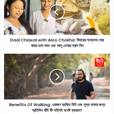
a
l
C
h
a
w
a
Daal Chawal with Aloo Chokha: বিহারের অন্যতম সেরা
l
খাবার ডাল ভাত এবং আলু চোখার স্বাদ নিন
w
i
t
B
h
e
A
n
l
e
o
f
o
i
C
t
h
s
o
O
k
Benefits Of Walking: একজন ব্যক্তি ফিট এবং সুস্থ থাকার জন্য
f
h
প্রতিদিন হাঁটা কী সত্যিই যথেষ্ট ব্যায়াম?
W