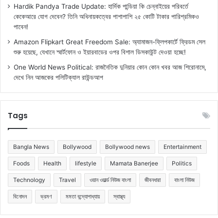
Hardik Pandya Trade Update: হার্দিক পান্ডিয়া কি চেন্নাইয়ের পরিবর্তে
কেকেআরে যোগ দেবেন? তিনি অধিনায়কত্বের পাশাপাশি ২৫ কোটি টাকার পারিশ্রমিকও
পাবেন!
Amazon Flipkart Great Freedom Sale: অ্যামাজন-ফ্লিপকার্টে ফ্রিডম সেল
শুরু হয়েছে, যেখানে স্মার্টফোন ও ইয়ারবাডের ওপর বিশাল ডিসকাউন্ট দেওয়া হচ্ছে!
One World News Political: রাজনৈতিক দুনিয়ার কোন কোন খবর আজ শিরোনামে,
দেখে নিন আজকের পলিটিক্যাল রাউন্ডআপ
Tags
Bangla News
Bollywood
Bollywood news
Entertainment
Foods
Health
lifestyle
Mamata Banerjee
Politics
Technology
Travel
ওয়ান ওয়ার্ল্ড নিউজ বাংলা
জীবনধারা
বাংলা নিউজ
বিনোদন
ভ্রমণ
মমতা বন্দ্যোপাধ্যায়
স্বাস্থ্য