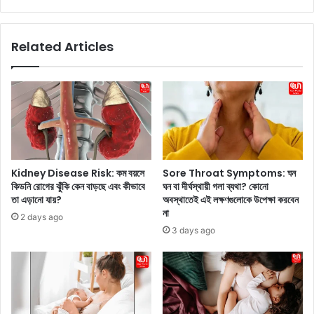
a
a
:
l
বি
k
Related Articles
হা
i
রে
n
র
g
অ
:
ন্য
এ
ত
ক
ম
জ
সে
ন
রা
ব্য
Kidney Disease Risk: কম বয়সে
Sore Throat Symptoms: ঘন
খা
ক্তি
কিডনি রোগের ঝুঁকি কেন বাড়ছে এবং কীভাবে
ঘন বা দীর্ঘস্থায়ী গলা ব্যথা? কোনো
বা
ফি
তা এড়ানো যায়?
অবস্থাতেই এই লক্ষণগুলোকে উপেক্ষা করবেন
র
ট
না
2 days ago
ডা
এ
3 days ago
ল
বং
ভা
সু
ত
স্থ
এ
থা
বং
কা
আ
র