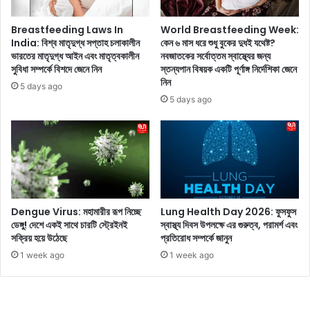
লু
জ
চো
ন্য
Breastfeeding Laws In
World Breastfeeding Week:
খা
প্র
India: বিশ্ব মাতৃদুগ্ধ সপ্তাহ চলাকালীন
কেন ৬ মাস ধরে শুধু বুকের দুধই যথেষ্ট?
র
ভারতের মাতৃদুগ্ধ আইন এবং মাতৃত্বকালীন
নবজাতকের সর্বোত্তম স্বাস্থ্যের জন্য
তি
সুবিধা সম্পর্কে বিশদে জেনে নিন
স্তন্যপান বিষয়ক একটি পূর্ণাঙ্গ নির্দেশিকা জেনে
স্বা
দি
নিন
দ
ন
5 days ago
নি
হাঁ
5 days ago
ন
টা
কী
স
ত্যি
ই
য
থে
Dengue Virus: মহামারীর রূপ নিচ্ছে
Lung Health Day 2026: ফুসফুস
ষ্ট
ডেঙ্গু! দেশে একই সাথে চারটি স্ট্রেইনই
স্বাস্থ্য দিবস উপলক্ষে এর গুরুত্ব, পরামর্শ এবং
ব্যা
সক্রিয় হয়ে উঠেছে
প্রতিরোধ সম্পর্কে জানুন
য়া
1 week ago
1 week ago
ম
?