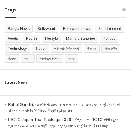
Tags
Bangla News
Bollywood
Bollywood news
Entertainment
Foods
Health
lifestyle
Mamata Banerjee
Politics
Technology
Travel
ওয়ান ওয়ার্ল্ড নিউজ বাংলা
জীবনধারা
বাংলা নিউজ
বিনোদন
ভ্রমণ
মমতা বন্দ্যোপাধ্যায়
স্বাস্থ্য
Latest News
Rahul Gandhi: জেন-জি প্রজন্মের ওপর মনোযোগ বাড়াচ্ছেন রাহুল গান্ধী, অখিলেশ
যাদবের সঙ্গে ভাগাভাগি নিয়েও শীঘ্রই চূড়ান্ত হবে
IRCTC Japan Tour Package 2026: দিল্লি থেকে IRCTC জাপান ট্যুর
প্যাকেজ ২০২৬-এর ভ্রমণসূচী, মূল্য, গন্তব্যস্থল এবং বুকিংয়ের বিবরণ জানুন