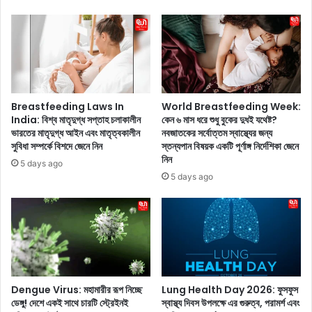
উ
তা
তে
র
র
ণা
জ
হি
ন্ম
সা
দি
বে
ন
গ
উ
Breastfeeding Laws In
World Breastfeeding Week:
ণ্য
দ
India: বিশ্ব মাতৃদুগ্ধ সপ্তাহ চলাকালীন
কেন ৬ মাস ধরে শুধু বুকের দুধই যথেষ্ট?
হ
ভারতের মাতৃদুগ্ধ আইন এবং মাতৃত্বকালীন
নবজাতকের সর্বোত্তম স্বাস্থ্যের জন্য
যা
সুবিধা সম্পর্কে বিশদে জেনে নিন
স্তন্যপান বিষয়ক একটি পূর্ণাঙ্গ নির্দেশিকা জেনে
য়
প
নিন
?
ন
5 days ago
!
5 days ago
নি
র্ভী
ক
শি
ল্পী
র
এ
Dengue Virus: মহামারীর রূপ নিচ্ছে
Lung Health Day 2026: ফুসফুস
ক
ডেঙ্গু! দেশে একই সাথে চারটি স্ট্রেইনই
স্বাস্থ্য দিবস উপলক্ষে এর গুরুত্ব, পরামর্শ এবং
টি