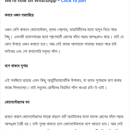
We’re now on WhatsApp –
Click to join
কমবে ওজন​ তরতরিয়ে
ওজন বেশি থাকলে কোলেস্টেরল, ব্লাড প্রেশার, ডায়াবিটিসের মতো অসুখ নিতে পারে
পিছু। এমনকী ক্যানসারের মতো প্রাণঘাতী রোগের ফাঁদে পড়ার আশঙ্কাও বাড়ে। তাই যে
কোন উপায়ে ওজন কমাতে হবে। আর সেই কাজে আপনাকে সাহায্য করতে পারে হাই
ফাইবার এবং লো ক্যালোরি সমৃদ্ধ পটল।
বশে থাকবে সুগার
এই সবজিতে রয়েছে এমন কিছু অ্যান্টিডায়াবেটিক উপাদান, যা ব্লাড সুগারকে বশে রাখার
কাজে সিদ্ধহস্ত। তাই মধুমেহ রোগীদের নিয়মিত পটল খাওয়া চাই-ই-চাই।
কোলেস্টেরলের যম
রক্তে খারাপ কোলেস্টেরলের মাত্রা বাড়লে হার্ট অ্যাটাকের মতো ঘাতক রোগের ফাঁদে পড়ার
আশঙ্কা তৈরী হয়। তাই সুস্থ থাকতে হলে কোলেস্টেরলকে বশে আনতে হবে। আর সেই