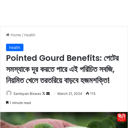
Home
/
health
health
Pointed Gourd Benefits: পেটের
সমস্যাকে দূর করতে পারে এই পরিচিত সবজি,
নিয়মিত খেলে তরতরিয়ে বাড়বে হজমশক্তি!
Santayan Biswas
F
S
March 21, 2024
115
o
e
1 minute read
l
n
l
d
o
a
w
n