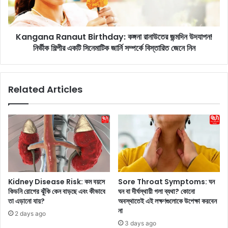
A
a
I
R
b
a
o
Kangana Ranaut Birthday: কঙ্গনা রানাউতের জন্মদিন উদযাপন!
n
t
নির্ভীক শিল্পীর একটি সিনেমাটিক জার্নি সম্পর্কে বিস্তারিত জেনে নিন
a
:
u
এ
t
ক
B
Related Articles
টি
i
এ
r
আ
t
ই
h
ব
d
টে
a
র
y
সা
:
থে
ক
Kidney Disease Risk: কম বয়সে
Sore Throat Symptoms: ঘন
স
ঙ্গ
কিডনি রোগের ঝুঁকি কেন বাড়ছে এবং কীভাবে
ঘন বা দীর্ঘস্থায়ী গলা ব্যথা? কোনো
ম্প
না
তা এড়ানো যায়?
অবস্থাতেই এই লক্ষণগুলোকে উপেক্ষা করবেন
র্ক
রা
না
2 days ago
কী
না
3 days ago
প্র