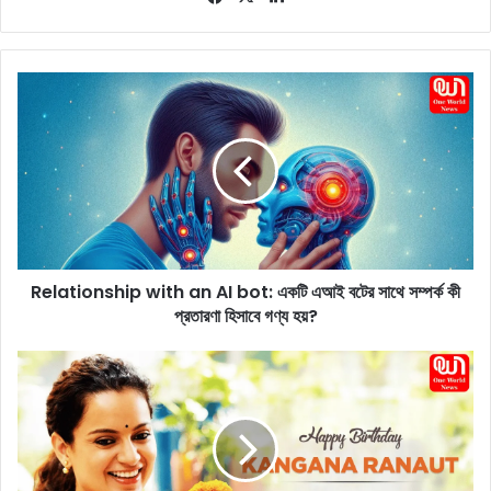
ce
ke
bo
dIn
ok
R
e
l
a
t
i
o
n
s
Relationship with an AI bot: একটি এআই বটের সাথে সম্পর্ক কী
h
প্রতারণা হিসাবে গণ্য হয়?
i
p
w
K
i
a
t
n
h
g
a
a
n
n