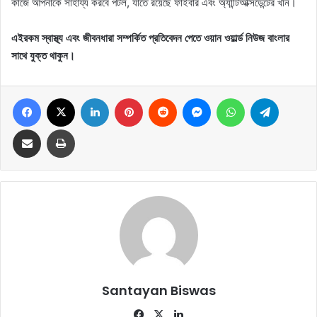
কাজে আপনাকে সাহায্য করবে পটল, যাতে রয়েছে ফাইবার এবং অ্যান্টিঅক্সিডেন্টের খনি।
এইরকম স্বাস্থ্য এবং জীবনধারা সম্পর্কিত প্রতিবেদন পেতে ওয়ান ওয়ার্ল্ড নিউজ বাংলার
সাথে যুক্ত থাকুন।
Facebook
X
LinkedIn
Pinterest
Reddit
Messenger
WhatsApp
Telegram
Share via Email
Print
Santayan Biswas
Fa
X
Lin