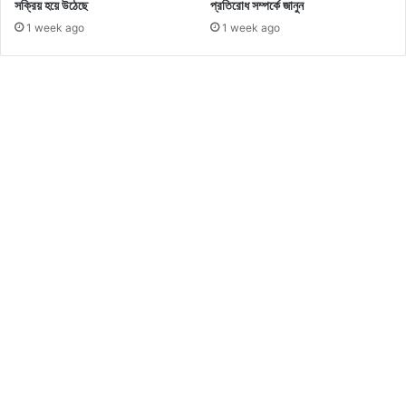
সক্রিয় হয়ে উঠেছে
প্রতিরোধ সম্পর্কে জানুন
সি
1 week ago
1 week ago
নে
মা
টি
ক
জা
র্নি
স
ম্প
র্কে
বি
স্তা
রি
ত
জে
নে
নি
ন