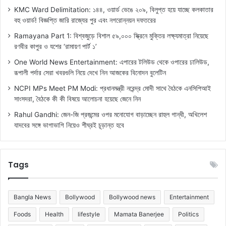
KMC Ward Delimitation: ১৪৪, ওয়ার্ড ভেঙে ২০৯, বিলুপ্ত হয়ে যাচ্ছে কলকাতার
বহু ওয়ার্ড! বিজ্ঞপ্তি জারি রাজ্যের পুর এবং নগরোন্নয়ন দফতরের
Ramayana Part 1: বিশ্বজুড়ে বিশাল ৫৯,০০০ স্ক্রিনে মুক্তির লক্ষ্যমাত্রা নিয়েছে
রণবীর কাপুর ও যশের ‘রামায়ণ পার্ট ১’
One World News Entertainment: এপারের টলিউড থেকে ওপারের ঢালিউড,
রূপালী পর্দার সেরা খবরগুলি নিয়ে দেখে নিন আজকের বিনোদন বুলেটিন
NCPI MPs Meet PM Modi: প্রধানমন্ত্রী নরেন্দ্র মোদী সাথে বৈঠকে এনসিপিআই
সাংসদরা, বৈঠকে কী কী বিষয়ে আলোচনা হয়েছে জেনে নিন
Rahul Gandhi: জেন-জি প্রজন্মের ওপর মনোযোগ বাড়াচ্ছেন রাহুল গান্ধী, অখিলেশ
যাদবের সঙ্গে ভাগাভাগি নিয়েও শীঘ্রই চূড়ান্ত হবে
Tags
Bangla News
Bollywood
Bollywood news
Entertainment
Foods
Health
lifestyle
Mamata Banerjee
Politics