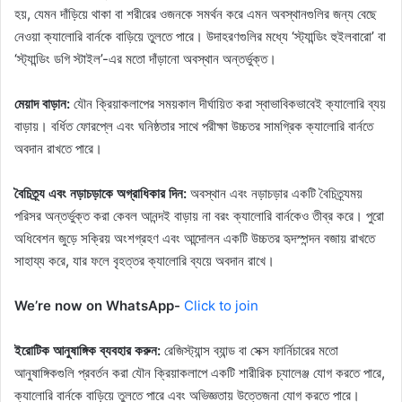
হয়, যেমন দাঁড়িয়ে থাকা বা শরীরের ওজনকে সমর্থন করে এমন অবস্থানগুলির জন্য বেছে
নেওয়া ক্যালোরি বার্নকে বাড়িয়ে তুলতে পারে। উদাহরণগুলির মধ্যে ‘স্ট্যান্ডিং হুইলবারো’ বা
‘স্ট্যান্ডিং ডগি স্টাইল’-এর মতো দাঁড়ানো অবস্থান অন্তর্ভুক্ত।
মেয়াদ বাড়ান:
যৌন ক্রিয়াকলাপের সময়কাল দীর্ঘায়িত করা স্বাভাবিকভাবেই ক্যালোরি ব্যয়
বাড়ায়। বর্ধিত ফোরপ্লে এবং ঘনিষ্ঠতার সাথে পরীক্ষা উচ্চতর সামগ্রিক ক্যালোরি বার্নতে
অবদান রাখতে পারে।
বৈচিত্র্য এবং নড়াচড়াকে অগ্রাধিকার দিন:
অবস্থান এবং নড়াচড়ার একটি বৈচিত্র্যময়
পরিসর অন্তর্ভুক্ত করা কেবল আনন্দই বাড়ায় না বরং ক্যালোরি বার্নকেও তীব্র করে। পুরো
অধিবেশন জুড়ে সক্রিয় অংশগ্রহণ এবং আন্দোলন একটি উচ্চতর হৃদস্পন্দন বজায় রাখতে
সাহায্য করে, যার ফলে বৃহত্তর ক্যালোরি ব্যয়ে অবদান রাখে।
We’re now on WhatsApp-
Click to join
ইরোটিক আনুষাঙ্গিক ব্যবহার করুন:
রেজিস্ট্যান্স ব্যান্ড বা সেক্স ফার্নিচারের মতো
আনুষাঙ্গিকগুলি প্রবর্তন করা যৌন ক্রিয়াকলাপে একটি শারীরিক চ্যালেঞ্জ যোগ করতে পারে,
ক্যালোরি বার্নকে বাড়িয়ে তুলতে পারে এবং অভিজ্ঞতায় উত্তেজনা যোগ করতে পারে।