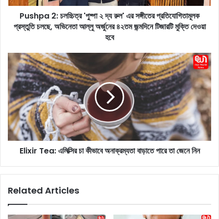
চ
Pushpa 2: চলচ্চিত্র 'পুষ্পা ২ দ্য রুল' এর সঙ্গীতের প্রতিযোগিতামূলক
ল
প্রস্তুতি চলছে, অভিনেতা আল্লু অর্জুনের ৪২তম জন্মদিনে টিজারটি মুক্তি দেওয়া
চ্চি
ত্র
হবে
'
পু
E
ষ্পা
l
২
i
দ্য
x
রু
i
ল
r
'
T
এ
e
র
a
স
Elixir Tea: এলিক্সির চা কীভাবে অনাক্রম্যতা বাড়াতে পারে তা জেনে নিন
:
ঙ্গী
এ
তে
লি
র
ক্সি
Related Articles
প্র
র
তি
চা
যো
কী