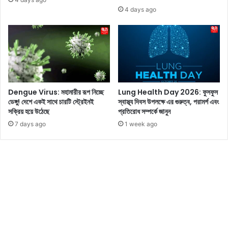
৪
4 days ago
২
ত
ম
জ
ন্ম
দি
নে
Dengue Virus: মহামারীর রূপ নিচ্ছে
Lung Health Day 2026: ফুসফুস
টি
ডেঙ্গু! দেশে একই সাথে চারটি স্ট্রেইনই
স্বাস্থ্য দিবস উপলক্ষে এর গুরুত্ব, পরামর্শ এবং
জা
সক্রিয় হয়ে উঠেছে
প্রতিরোধ সম্পর্কে জানুন
র
7 days ago
1 week ago
টি
মু
ক্তি
দে
ও
য়া
হ
বে