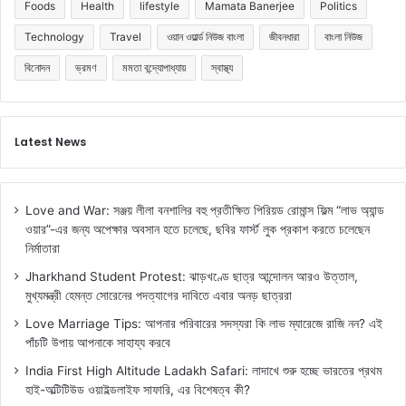
Foods
Health
lifestyle
Mamata Banerjee
Politics
Technology
Travel
ওয়ান ওয়ার্ল্ড নিউজ বাংলা
জীবনধারা
বাংলা নিউজ
বিনোদন
ভ্রমণ
মমতা বন্দ্যোপাধ্যায়
স্বাস্থ্য
Latest News
Love and War: সঞ্জয় লীলা বনশালির বহু প্রতীক্ষিত পিরিয়ড রোমান্স ফিল্ম “লাভ অ্যান্ড
ওয়ার”-এর জন্য অপেক্ষার অবসান হতে চলেছে, ছবির ফার্স্ট লুক প্রকাশ করতে চলেছেন
নির্মাতারা
Jharkhand Student Protest: ঝাড়খণ্ডে ছাত্র আন্দোলন আরও উত্তাল,
মুখ্যমন্ত্রী হেমন্ত সোরেনের পদত্যাগের দাবিতে এবার অনড় ছাত্ররা
Love Marriage Tips: আপনার পরিবারের সদস্যরা কি লাভ ম্যারেজে রাজি নন? এই
পাঁচটি উপায় আপনাকে সাহায্য করবে
India First High Altitude Ladakh Safari: লাদাখে শুরু হচ্ছে ভারতের প্রথম
হাই-অল্টিটিউড ওয়াইল্ডলাইফ সাফারি, এর বিশেষত্ব কী?