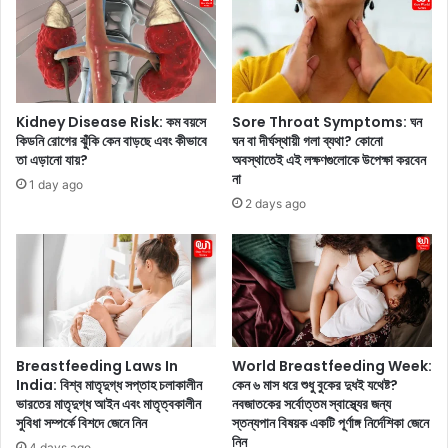
গি
ভা
তা
বে
মূ
অ
ল
না
ক
ক্র
প্র
ম্য
Kidney Disease Risk: কম বয়সে
Sore Throat Symptoms: ঘন
স্তু
তা
কিডনি রোগের ঝুঁকি কেন বাড়ছে এবং কীভাবে
ঘন বা দীর্ঘস্থায়ী গলা ব্যথা? কোনো
তি
বা
তা এড়ানো যায়?
অবস্থাতেই এই লক্ষণগুলোকে উপেক্ষা করবেন
চ
ড়া
না
1 day ago
ল
তে
2 days ago
ছে
পা
,
রে
অ
তা
ভি
জে
নে
নে
তা
নি
আ
ন
ল্লু
Breastfeeding Laws In
World Breastfeeding Week:
অ
India: বিশ্ব মাতৃদুগ্ধ সপ্তাহ চলাকালীন
কেন ৬ মাস ধরে শুধু বুকের দুধই যথেষ্ট?
র্জু
ভারতের মাতৃদুগ্ধ আইন এবং মাতৃত্বকালীন
নবজাতকের সর্বোত্তম স্বাস্থ্যের জন্য
সুবিধা সম্পর্কে বিশদে জেনে নিন
স্তন্যপান বিষয়ক একটি পূর্ণাঙ্গ নির্দেশিকা জেনে
নে
নিন
র
4 days ago