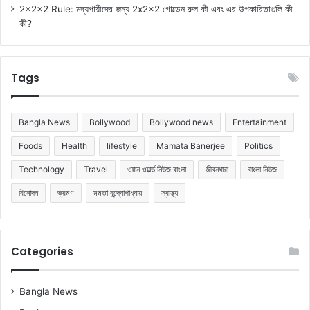
2x2x2 Rule: মদ্যপায়ীদের জন্য 2x2x2 গোল্ডেন রুল কী এবং এর উপকারিতাগুলি কী
কী?
Tags
Bangla News
Bollywood
Bollywood news
Entertainment
Foods
Health
lifestyle
Mamata Banerjee
Politics
Technology
Travel
ওয়ান ওয়ার্ল্ড নিউজ বাংলা
জীবনধারা
বাংলা নিউজ
বিনোদন
ভ্রমণ
মমতা বন্দ্যোপাধ্যায়
স্বাস্থ্য
Categories
Bangla News