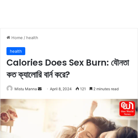
Home
/
health
health
Calories Does Sex Burn: যৌনতা
কত ক্যালোরি বার্ন করে?
Mistu Manna
S
April 8, 2024
121
2 minutes read
e
n
d
a
n
e