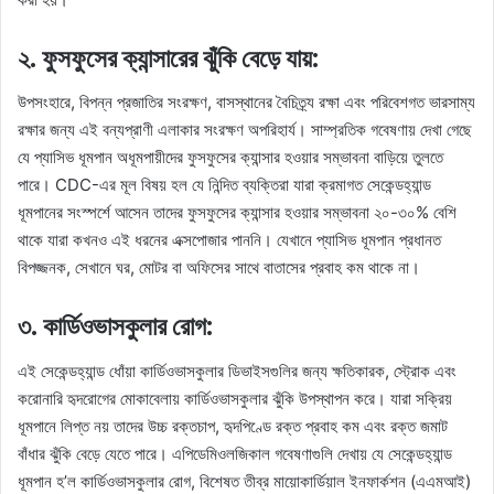
২. ফুসফুসের ক্যান্সারের ঝুঁকি বেড়ে যায়:
উপসংহারে, বিপন্ন প্রজাতির সংরক্ষণ, বাসস্থানের বৈচিত্র্য রক্ষা এবং পরিবেশগত ভারসাম্য
রক্ষার জন্য এই বন্যপ্রাণী এলাকার সংরক্ষণ অপরিহার্য। সাম্প্রতিক গবেষণায় দেখা গেছে
যে প্যাসিভ ধূমপান অধূমপায়ীদের ফুসফুসের ক্যান্সার হওয়ার সম্ভাবনা বাড়িয়ে তুলতে
পারে। CDC-এর মূল বিষয় হল যে নিন্দিত ব্যক্তিরা যারা ক্রমাগত সেকেন্ডহ্যান্ড
ধূমপানের সংস্পর্শে আসেন তাদের ফুসফুসের ক্যান্সার হওয়ার সম্ভাবনা ২০-৩০% বেশি
থাকে যারা কখনও এই ধরনের এক্সপোজার পাননি। যেখানে প্যাসিভ ধূমপান প্রধানত
বিপজ্জনক, সেখানে ঘর, মোটর বা অফিসের সাথে বাতাসের প্রবাহ কম থাকে না।
৩. কার্ডিওভাসকুলার রোগ:
এই সেকেন্ডহ্যান্ড ধোঁয়া কার্ডিওভাসকুলার ডিভাইসগুলির জন্য ক্ষতিকারক, স্ট্রোক এবং
করোনারি হৃদরোগের মোকাবেলায় কার্ডিওভাসকুলার ঝুঁকি উপস্থাপন করে। যারা সক্রিয়
ধূমপানে লিপ্ত নয় তাদের উচ্চ রক্তচাপ, হৃদপিণ্ডে রক্ত ​​প্রবাহ কম এবং রক্ত ​​জমাট
বাঁধার ঝুঁকি বেড়ে যেতে পারে। এপিডেমিওলজিকাল গবেষণাগুলি দেখায় যে সেকেন্ডহ্যান্ড
ধূমপান হ’ল কার্ডিওভাসকুলার রোগ, বিশেষত তীব্র মায়োকার্ডিয়াল ইনফার্কশন (এএমআই)