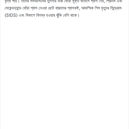
বৃদ্ধি পায়। তাদের সমবয়সীদের তুলনায় যারা ধোঁয়া মুক্ত বাতাসে শ্বাস নেয়, প্রিটার্ম এবং
সেকেন্ডহ্যান্ড ধোঁয়া শ্বাস নেওয়া ছোট বাচ্চাদের শ্বাসকষ্ট, আকস্মিক শিশু মৃত্যুর সিন্ড্রোম
(SIDS) এবং বিকাশে বিলম্ব হওয়ার ঝুঁকি বেশি থাকে।