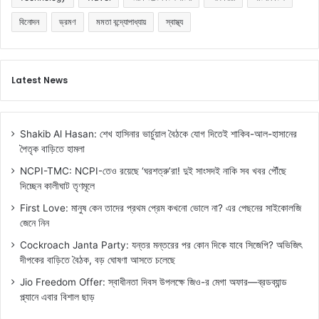
বিনোদন
ভ্রমণ
মমতা বন্দ্যোপাধ্যায়
স্বাস্থ্য
Latest News
Shakib Al Hasan: শেখ হাসিনার ভার্চুয়াল বৈঠকে যোগ দিতেই শাকিব-আল-হাসানের
পৈতৃক বাড়িতে হামলা
NCPI-TMC: NCPI-তেও রয়েছে ‘ঘরশত্রু’রা! দুই সাংসদই নাকি সব খবর পৌঁছে
দিচ্ছেন কালীঘাট তৃণমূলে
First Love: মানুষ কেন তাদের প্রথম প্রেম কখনো ভোলে না? এর পেছনের সাইকোলজি
জেনে নিন
Cockroach Janta Party: যন্তর মন্তরের পর কোন দিকে যাবে সিজেপি? অভিজিৎ
দীপকের বাড়িতে বৈঠক, বড় ঘোষণা আসতে চলেছে
Jio Freedom Offer: স্বাধীনতা দিবস উপলক্ষে জিও-র মেগা অফার—ব্রডব্যান্ড
প্ল্যানে এবার বিশাল ছাড়