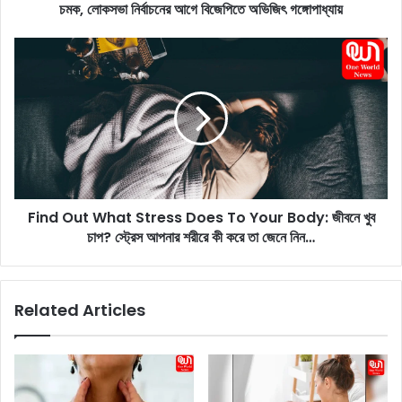
চমক, লোকসভা নির্বাচনের আগে বিজেপিতে অভিজিৎ গঙ্গোপাধ্যায়
g
u
l
F
y
i
:
n
বি
d
রো
O
ধী
u
দ
t
ল
W
নে
h
তা
Find Out What Stress Does To Your Body: জীবনে খুব
a
র
চাপ? স্ট্রেস আপনার শরীরে কী করে তা জেনে নিন…
t
দে
S
ও
t
য়া
r
Related Articles
ডে
e
ড
s
লা
s
ই
D
নে
o