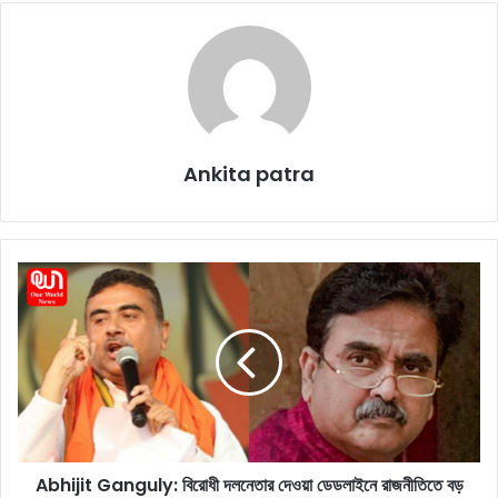
Ankita patra
A
b
h
i
j
i
t
G
a
Abhijit Ganguly: বিরোধী দলনেতার দেওয়া ডেডলাইনে রাজনীতিতে বড়
n