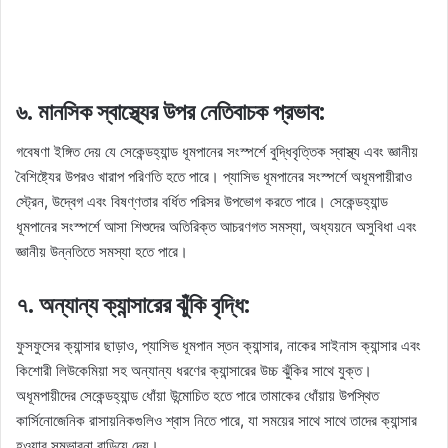
৬. মানসিক স্বাস্থ্যের উপর নেতিবাচক প্রভাব:
গবেষণা ইঙ্গিত দেয় যে সেকেন্ডহ্যান্ড ধূমপানের সংস্পর্শে বুদ্ধিবৃত্তিক স্বাস্থ্য এবং জ্ঞানীয়
বৈশিষ্ট্যের উপরও খারাপ পরিণতি হতে পারে। প্যাসিভ ধূমপানের সংস্পর্শে অধূমপায়ীরাও
স্ট্রেন, উদ্বেগ এবং বিষণ্ণতার বর্ধিত পরিসর উপভোগ করতে পারে। সেকেন্ডহ্যান্ড
ধূমপানের সংস্পর্শে আসা শিশুদের অতিরিক্ত আচরণগত সমস্যা, অধ্যয়নে অসুবিধা এবং
জ্ঞানীয় উন্নতিতে সমস্যা হতে পারে।
৭. অন্যান্য ক্যান্সারের ঝুঁকি বৃদ্ধি:
ফুসফুসের ক্যান্সার ছাড়াও, প্যাসিভ ধূমপান স্তন ক্যান্সার, নাকের সাইনাস ক্যান্সার এবং
কিশোরী লিউকেমিয়া সহ অন্যান্য ধরণের ক্যান্সারের উচ্চ ঝুঁকির সাথে যুক্ত।
অধূমপায়ীদের সেকেন্ডহ্যান্ড ধোঁয়া উন্মোচিত হতে পারে তামাকের ধোঁয়ায় উপস্থিত
কার্সিনোজেনিক রাসায়নিকগুলিও শ্বাস নিতে পারে, যা সময়ের সাথে সাথে তাদের ক্যান্সার
হওয়ার সম্ভাবনা বাড়িয়ে দেয়।