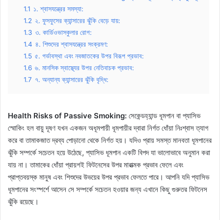
1.1
১. শ্বাসযন্ত্রের সমস্যা:
1.2
২. ফুসফুসের ক্যান্সারের ঝুঁকি বেড়ে যায়:
1.3
৩. কার্ডিওভাসকুলার রোগ:
1.4
৪. শিশুদের শ্বাসযন্ত্রের সংক্রমণ:
1.5
৫. গর্ভাবস্থা এবং নবজাতকের উপর বিরূপ প্রভাব:
1.6
৬. মানসিক স্বাস্থ্যের উপর নেতিবাচক প্রভাব:
1.7
৭. অন্যান্য ক্যান্সারের ঝুঁকি বৃদ্ধি:
Health Risks of Passive Smoking:
সেকেন্ডহ্যান্ড ধূমপান বা প্যাসিভ
স্মোকিং হল বায়ু দূষণ যখন একজন অধূমপায়ী ধূমপায়ীর দ্বারা নির্গত ধোঁয়া নিঃশ্বাস ত্যাগ
করে বা তামাকজাত দ্রব্য পোড়ানো থেকে নির্গত হয়। যদিও প্রায় সমস্ত মানবতা ধূমপানের
ঝুঁকি সম্পর্কে সচেতন হয়ে উঠেছে, প্যাসিভ ধূমপান একটি বিপদ যা ভালোভাবে অনুমান করা
যায় না। তামাকের ধোঁয়া প্রায়শই ফিটনেসের উপর মারাত্মক প্রভাব ফেলে এবং
প্রাপ্তবয়স্ক মানুষ এবং শিশুদের উভয়ের উপর প্রভাব ফেলতে পারে। আপনি যদি প্যাসিভ
ধূমপানের সংস্পর্শে আসেন সে সম্পর্কে সচেতন হওয়ার জন্য এখানে কিছু গুরুতর ফিটনেস
ঝুঁকি রয়েছে।