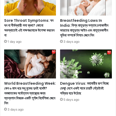
রা
e
জ
s
নী
T
তি
o
Sore Throat Symptoms: ঘন
Breastfeeding Laws In
তে
Y
ঘন বা দীর্ঘস্থায়ী গলা ব্যথা? কোনো
India: বিশ্ব মাতৃদুগ্ধ সপ্তাহ চলাকালীন
ব
o
অবস্থাতেই এই লক্ষণগুলোকে উপেক্ষা করবেন
ভারতের মাতৃদুগ্ধ আইন এবং মাতৃত্বকালীন
ড়
u
না
সুবিধা সম্পর্কে বিশদে জেনে নিন
চ
r
1 day ago
3 days ago
ম
B
ক
o
,
d
লো
y
ক
:
স
জী
ভা
ব
নি
নে
World Breastfeeding Week:
Dengue Virus: মহামারীর রূপ নিচ্ছে
র্বা
খু
কেন ৬ মাস ধরে শুধু বুকের দুধই যথেষ্ট?
ডেঙ্গু! দেশে একই সাথে চারটি স্ট্রেইনই
চ
নবজাতকের সর্বোত্তম স্বাস্থ্যের জন্য
সক্রিয় হয়ে উঠেছে
ব
স্তন্যপান বিষয়ক একটি পূর্ণাঙ্গ নির্দেশিকা জেনে
নে
চা
5 days ago
নিন
র
প
আ
?
3 days ago
গে
স্ট্রে