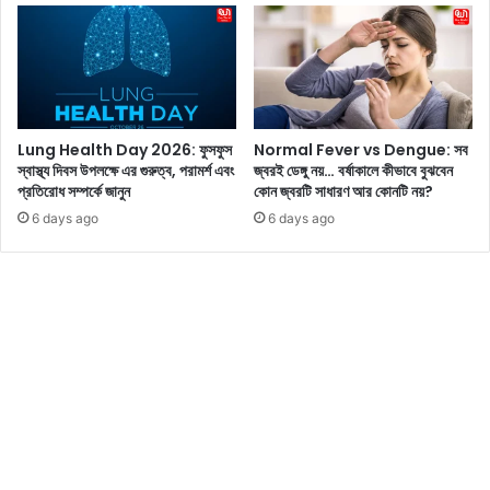
বি
স
জে
আ
পি
প
তে
না
অ
র
ভি
শ
Lung Health Day 2026: ফুসফুস
Normal Fever vs Dengue: সব
জি
রী
স্বাস্থ্য দিবস উপলক্ষে এর গুরুত্ব, পরামর্শ এবং
জ্বরই ডেঙ্গু নয়… বর্ষাকালে কীভাবে বুঝবেন
ৎ
রে
প্রতিরোধ সম্পর্কে জানুন
কোন জ্বরটি সাধারণ আর কোনটি নয়?
গ
কী
6 days ago
6 days ago
ঙ্গো
ক
পা
রে
ধ্যা
তা
য়
জে
নে
নি
ন
…