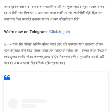
সবার প্রথমে বলা যাক, কয়েক মাস আগেই যা ঘটালেন পুনম পান্ডে। প্রথমে ঘোষণা করা
হয় যে তিনি মারা গিয়েছেন। এবং তখন জানা যায়নি যে ওটা পাবলিসিটি স্টান্ট ছিল বলে,
ক্যানসার নিয়ে সতর্কতা ছড়াবার জন্যই এমনটা রটিয়েছিলেন তিনি।
We’re now on Telegram-
Click to join
২০০৯ সালে থ্রি ইডিয়ট ছবিটির মুক্তি আগে সেই ছবি প্রচারের জন্য ছদ্মবেশে সৌরভ
গঙ্গোপাধ্যায়ের বাড়ি গিয়ে হাজির হয়েছিলেন অভিনেতা আমির খান। কিন্তু তাঁকে চিনতে না
পেরে ঢুকতে দেননি সৌরভ গঙ্গোপাধ্যায়ের বাড়ির নিরাপত্তা রক্ষী। স্বাভাবিক ভাবেই এটি
খবর হয় এবং এভাবেই থ্রি ইডিয়ট ছবির প্রচার হয়।