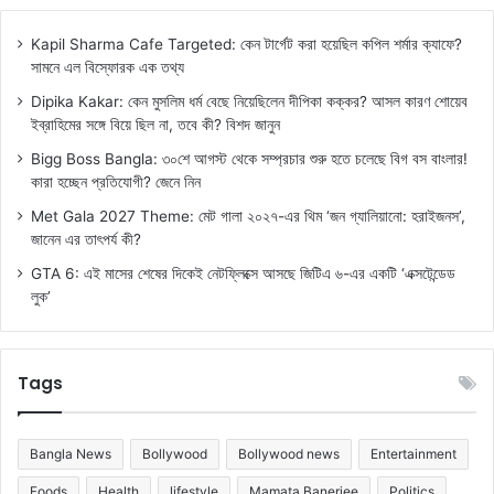
Kapil Sharma Cafe Targeted: কেন টার্গেট করা হয়েছিল কপিল শর্মার ক্যাফে?
সামনে এল বিস্ফোরক এক তথ্য
Dipika Kakar: কেন মুসলিম ধর্ম বেছে নিয়েছিলেন দীপিকা কক্কর? আসল কারণ শোয়েব
ইব্রাহিমের সঙ্গে বিয়ে ছিল না, তবে কী? বিশদ জানুন
Bigg Boss Bangla: ৩০শে আগস্ট থেকে সম্প্রচার শুরু হতে চলেছে বিগ বস বাংলার!
কারা হচ্ছেন প্রতিযোগী? জেনে নিন
Met Gala 2027 Theme: মেট গালা ২০২৭-এর থিম ‘জন গ্যালিয়ানো: হরাইজনস’,
জানেন এর তাৎপর্য কী?
GTA 6: এই মাসের শেষের দিকেই নেটফ্লিক্সে আসছে জিটিএ ৬-এর একটি ‘এক্সটেন্ডেড
লুক’
Tags
Bangla News
Bollywood
Bollywood news
Entertainment
Foods
Health
lifestyle
Mamata Banerjee
Politics