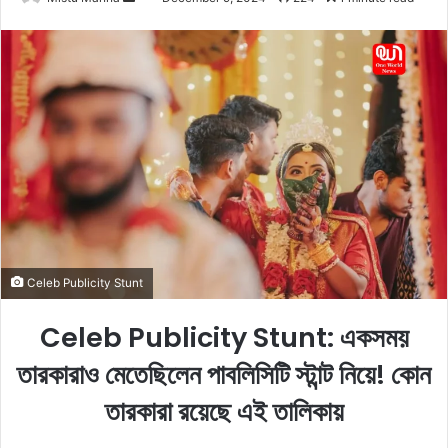
e
n
d
a
n
e
m
a
i
l
Celeb Publicity Stunt
Celeb Publicity Stunt: একসময়
তারকারাও মেতেছিলেন পাবলিসিটি স্টান্ট নিয়ে! কোন
তারকারা রয়েছে এই তালিকায়