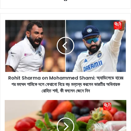
ce
bo
ok
R
o
h
i
t
S
h
a
r
Rohit Sharma on Mohammed Shami: অ্যাডিলেডে হারের
m
পর মহম্মদ শামিকে দলে ফেরানো নিয়ে বড় মন্তব্য করলেন ভারতীয় অধিনায়ক
a
o
রোহিত শর্মা, কী বললেন জেনে নিন
n
M
V
o
i
h
t
a
a
m
m