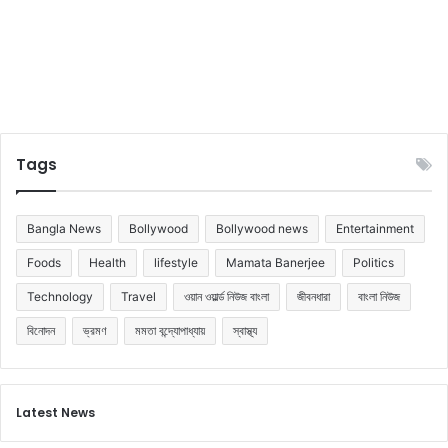
নি
ন
Tags
Bangla News
Bollywood
Bollywood news
Entertainment
Foods
Health
lifestyle
Mamata Banerjee
Politics
Technology
Travel
ওয়ান ওয়ার্ল্ড নিউজ বাংলা
জীবনধারা
বাংলা নিউজ
বিনোদন
ভ্রমণ
মমতা বন্দ্যোপাধ্যায়
স্বাস্থ্য
Latest News