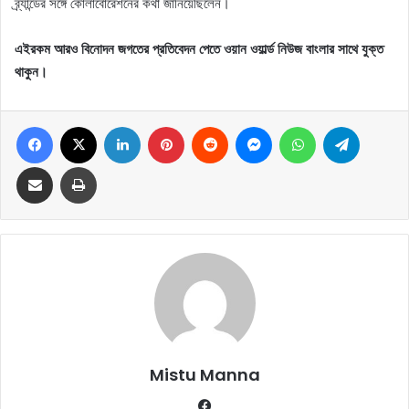
ব্র্যান্ডের সঙ্গে কোলাবোরেশনের কথা জানিয়েছিলেন।
এইরকম আরও বিনোদন জগতের প্রতিবেদন পেতে ওয়ান ওয়ার্ল্ড নিউজ বাংলার সাথে যুক্ত
থাকুন।
Facebook
X
LinkedIn
Pinterest
Reddit
Messenger
WhatsApp
Telegram
Share via Email
Print
Mistu Manna
Fa