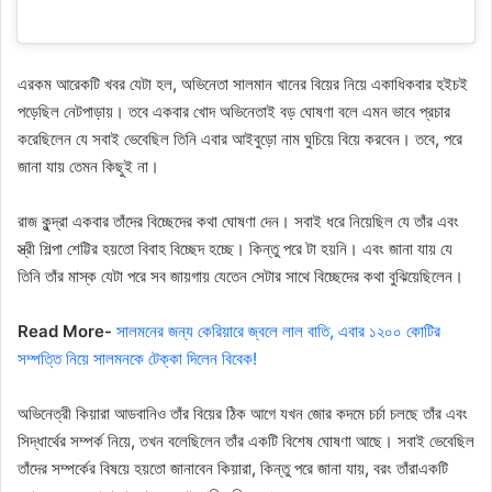
এরকম আরেকটি খবর যেটা হল, অভিনেতা সালমান খানের বিয়ের নিয়ে একাধিকবার হইচই
পড়েছিল নেটপাড়ায়। তবে একবার খোদ অভিনেতাই বড় ঘোষণা বলে এমন ভাবে প্রচার
করেছিলেন যে সবাই ভেবেছিল তিনি এবার আইবুড়ো নাম ঘুচিয়ে বিয়ে করবেন। তবে, পরে
জানা যায় তেমন কিছুই না।
রাজ কুন্দ্রা একবার তাঁদের বিচ্ছেদের কথা ঘোষণা দেন। সবাই ধরে নিয়েছিল যে তাঁর এবং
স্ত্রী শিল্পা শেট্টির হয়তো বিবাহ বিচ্ছেদ হচ্ছে। কিন্তু পরে টা হয়নি। এবং জানা যায় যে
তিনি তাঁর মাস্ক যেটা পরে সব জায়গায় যেতেন সেটার সাথে বিচ্ছেদের কথা বুঝিয়েছিলেন।
Read More-
সালমনের জন্য কেরিয়ারে জ্বলে লাল বাতি, এবার ১২০০ কোটির
সম্পত্তি নিয়ে সালমনকে টেক্কা দিলেন বিবেক!
অভিনেত্রী কিয়ারা আডবানিও তাঁর বিয়ের ঠিক আগে যখন জোর কদমে চর্চা চলছে তাঁর এবং
সিদ্ধার্থের সম্পর্ক নিয়ে, তখন বলেছিলেন তাঁর একটি বিশেষ ঘোষণা আছে। সবাই ভেবেছিল
তাঁদের সম্পর্কের বিষয়ে হয়তো জানাবেন কিয়ারা, কিন্তু পরে জানা যায়, বরং তাঁরাএকটি