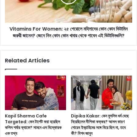
m
i
e
n
d
s
S
F
h
Vitamins For Women: ২৫ পেরোলে মহিলাদের কোন কোন ভিটামিন
o
a
জরুরী জানেন? জেনে নিন কোন কোন খাবার থেকে পাবেন এই ভিটামিনগুলি?
r
m
W
i
o
:
m
Related Articles
অ্
e
যা
n
ডি
:
লে
২
ডে
৫
হা
পে
রে
রো
র
লে
প
ম
Kapil Sharma Cafe
Dipika Kakar: কেন মুসলিম ধর্ম বেছে
র
হি
Targeted: কেন টার্গেট করা হয়েছিল
নিয়েছিলেন দীপিকা কক্কর? আসল কারণ
ম
লা
কপিল শর্মার ক্যাফে? সামনে এল বিস্ফোরক
শোয়েব ইব্রাহিমের সঙ্গে বিয়ে ছিল না, তবে
হ
দে
এক তথ্য
কী? বিশদ জানুন
ম্ম