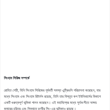
সিংহাম সিরিজ সম্পর্কে
রোহিত শেট্টি, যিনি সিংহাম সিরিজের পূর্ববর্তী সমস্ত এন্ট্রিগুলি পরিচালনা করেছেন, যার
মধ্যে সিংহাম এবং সিংহাম রিটার্নস রয়েছে, তিনি তার বিস্তৃত কপ ইউনিভার্সের বিকাশে
একটি গুরুত্বপূর্ণ ভূমিকা পালন করেছেন। এই মহাবিশ্বের মধ্যে সূর্যবংশীতে অক্ষয়
কুমারের চরিত্র এবং সিম্বাতে রণবীর সিং-এর ভূমিকাও রয়েছে।