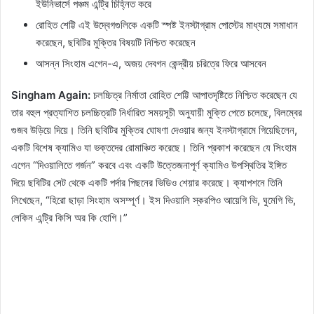
ইউনিভার্সে পঞ্চম এন্ট্রি চিহ্নিত করে
রোহিত শেট্টি এই উদ্বেগগুলিকে একটি স্পষ্ট ইনস্টাগ্রাম পোস্টের মাধ্যমে সমাধান
করেছেন, ছবিটির মুক্তির বিষয়টি নিশ্চিত করেছেন
আসন্ন সিংহাম এগেন-এ, অজয় ​​দেবগন কেন্দ্রীয় চরিত্রে ফিরে আসবেন
Singham Again:
চলচ্চিত্র নির্মাতা রোহিত শেট্টি আপাতদৃষ্টিতে নিশ্চিত করেছেন যে
তার বহুল প্রত্যাশিত চলচ্চিত্রটি নির্ধারিত সময়সূচী অনুযায়ী মুক্তি পেতে চলেছে, বিলম্বের
গুজব উড়িয়ে দিয়ে। তিনি ছবিটির মুক্তির ঘোষণা দেওয়ার জন্য ইনস্টাগ্রামে গিয়েছিলেন,
একটি বিশেষ ক্যামিও যা ভক্তদের রোমাঞ্চিত করেছে। তিনি প্রকাশ করেছেন যে সিংহাম
এগেন “দিওয়ালিতে গর্জন” করবে এবং একটি উত্তেজনাপূর্ণ ক্যামিও উপস্থিতির ইঙ্গিত
দিয়ে ছবিটির সেট থেকে একটি পর্দার পিছনের ভিডিও শেয়ার করেছে। ক্যাপশনে তিনি
লিখেছেন, “হিরো ছাড়া সিংহাম অসম্পূর্ণ। ইস দিওয়ালি স্করপিও আয়েগি ভি, ঘুমেগি ভি,
লেকিন এন্ট্রি কিসি অর কি হোগি।”