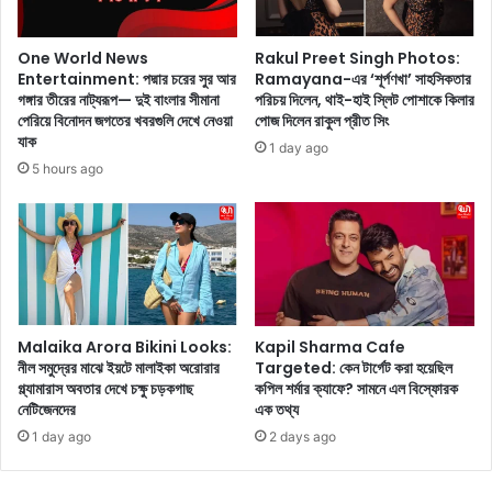
লে
টি
ন
র
ঋ
হ
One World News
Rakul Preet Singh Photos:
দ্ধি
স্যে
Entertainment: পদ্মার চরের সুর আর
Ramayana-এর ‘শূর্পণখা’ সাহসিকতার
মা
র
গঙ্গার তীরের নাট্যরূপ— দুই বাংলার সীমানা
পরিচয় দিলেন, থাই-হাই স্লিট পোশাকে কিলার
কা
পেরিয়ে বিনোদন জগতের খবরগুলি দেখে নেওয়া
পোজ দিলেন রাকুল প্রীত সিং
মু
যাক
পু
ভি
1 day ago
র
দে
5 hours ago
,
খে
দে
নি
খে
ন
নি
ন
Malaika Arora Bikini Looks:
Kapil Sharma Cafe
নীল সমুদ্রের মাঝে ইয়টে মালাইকা অরোরার
Targeted: কেন টার্গেট করা হয়েছিল
গ্ল্যামারাস অবতার দেখে চক্ষু চড়কগাছ
কপিল শর্মার ক্যাফে? সামনে এল বিস্ফোরক
নেটিজেনদের
এক তথ্য
1 day ago
2 days ago