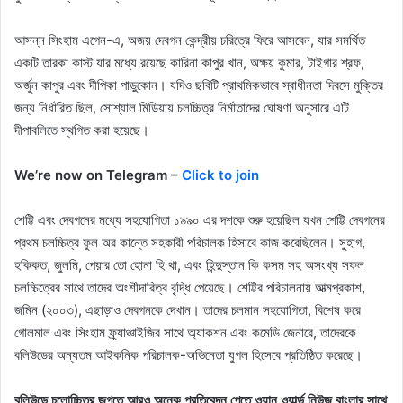
আসন্ন সিংহাম এগেন-এ, অজয় ​​দেবগন কেন্দ্রীয় চরিত্রে ফিরে আসবেন, যার সমর্থিত
একটি তারকা কাস্ট যার মধ্যে রয়েছে কারিনা কাপুর খান, অক্ষয় কুমার, টাইগার শ্রফ,
অর্জুন কাপুর এবং দীপিকা পাড়ুকোন। যদিও ছবিটি প্রাথমিকভাবে স্বাধীনতা দিবসে মুক্তির
জন্য নির্ধারিত ছিল, সোশ্যাল মিডিয়ায় চলচ্চিত্র নির্মাতাদের ঘোষণা অনুসারে এটি
দীপাবলিতে স্থগিত করা হয়েছে।
We’re now on Telegram –
Click to join
শেট্টি এবং দেবগনের মধ্যে সহযোগিতা ১৯৯০ এর দশকে শুরু হয়েছিল যখন শেট্টি দেবগনের
প্রথম চলচ্চিত্র ফুল অর কান্তে সহকারী পরিচালক হিসাবে কাজ করেছিলেন। সুহাগ,
হকিকত, জুলমি, পেয়ার তো হোনা হি থা, এবং হিন্দুস্তান কি কসম সহ অসংখ্য সফল
চলচ্চিত্রের সাথে তাদের অংশীদারিত্ব বৃদ্ধি পেয়েছে। শেট্টির পরিচালনায় আত্মপ্রকাশ,
জমিন (২০০৩), এছাড়াও দেবগনকে দেখান। তাদের চলমান সহযোগিতা, বিশেষ করে
গোলমাল এবং সিংহাম ফ্র্যাঞ্চাইজির সাথে অ্যাকশন এবং কমেডি জেনারে, তাদেরকে
বলিউডের অন্যতম আইকনিক পরিচালক-অভিনেতা যুগল হিসেবে প্রতিষ্ঠিত করেছে।
বলিউডে চলোচ্চিত্র জগতে আরও অনেক প্রতিবেদন পেতে ওয়ান ওয়ার্ল্ড নিউজ বাংলার সাথে