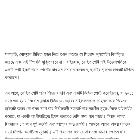
সম্প্রতি, সোশ্যাল মিডিয়া গুজব নিয়ে গুঞ্জন করেছে যে সিংহাম অ্যাগেইন বিলম্বিত
হয়েছে এবং এই দীপাবলি মুক্তি পাবে না। যাইহোক, রোহিত শেট্টি এই উদ্বেগগুলিকে
একটি স্পষ্ট ইনস্টাগ্রাম পোস্টের মাধ্যমে সমাধান করেছেন, ছবিটির মুক্তির বিষয়টি নিশ্চিত
করেছেন।
এর আগে, রোহিত শেট্টি পর্দার পিছনের ছবি এবং একটি ভিডিও পোস্ট করেছিলেন, যা ২০১১
সালে শুরু হওয়া সিংঘাম ফ্র্যাঞ্চাইজির ১৩ বছরের মাইলফলককে চিহ্নিত করে৷ ভিডিও
মন্টেজটি অজয় ​​দেবগনের সাথে তার দীর্ঘমেয়াদী সহযোগিতার স্মরণীয় মুহূর্তগুলিকে হাইলাইট
করেছে, যা একটি অংশীদারিত্ব৷ ত্রিশ বছরেরও বেশি সময় ধরে আছে। “আজ আমরা
সিংহামের ১৩ বছর পূর্ণ করেছি এবং ভাগ্যের জাদু দেখছি। আজকে আমরা অজয় ​​স্যারের
সাথে সিংগাম এগেইনও মুড়েছি। এটি পরিচালক হিসাবে তার সঙ্গে আমার ১৩ তম ছবি