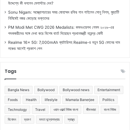
উদ্দেশ্যে কী বললেন মেগাস্টার দেব?
Sonu Nigam: অস্ত্রোপচারের সময় মোহাম্মদ রফির গান গাইলেন সোনু নিগম, মুহুর্তটি
নিমিষেই নজর কেড়েছে ভক্তদের
PM Modi Met CWG 2026 Medalists: কমনওয়েলথ গেমস ২০২৬-এর
পদকজয়ীদের সঙ্গে দেখা করে বিশেষ বার্তা দিয়েছেন প্রধানমন্ত্রী নরেন্দ্র মোদী
Realme 16x 5G: 7,000mAh ব্যাটারিসহ Realme-র নতুন 5G ফোনের দাম
লঞ্চের আগেই প্রকাশ পেল
Tags
Bangla News
Bollywood
Bollywood news
Entertainment
Foods
Health
lifestyle
Mamata Banerjee
Politics
Technology
Travel
ওয়ান ওয়ার্ল্ড নিউজ বাংলা
জীবনধারা
বাংলা নিউজ
বিনোদন
ভ্রমণ
মমতা বন্দ্যোপাধ্যায়
স্বাস্থ্য