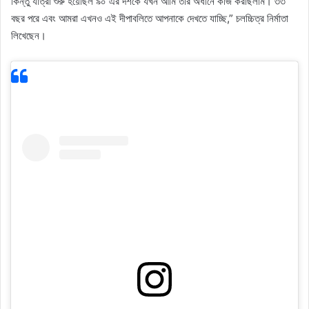
কিন্তু যাত্রা শুরু হয়েছিল ৯০ এর দশকে যখন আমি তার অধীনে কাজ করছিলাম। ৩৩
বছর পরে এবং আমরা এখনও এই দীপাবলিতে আপনাকে দেখতে যাচ্ছি,” চলচ্চিত্র নির্মাতা
লিখেছেন।