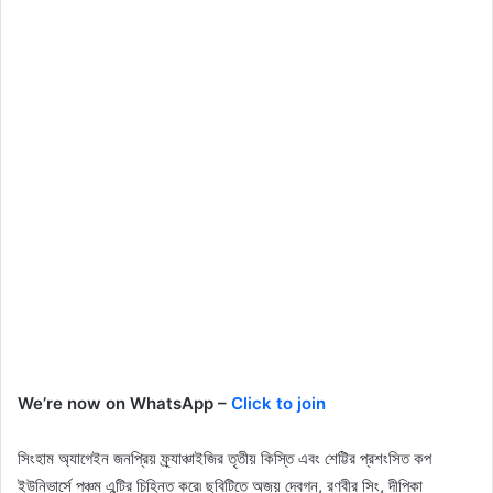
We’re now on WhatsApp –
Click to join
সিংহাম অ্যাগেইন জনপ্রিয় ফ্র্যাঞ্চাইজির তৃতীয় কিস্তি এবং শেট্টির প্রশংসিত কপ
ইউনিভার্সে পঞ্চম এন্ট্রি চিহ্নিত করে৷ ছবিটিতে অজয় ​​দেবগন, রণবীর সিং, দীপিকা