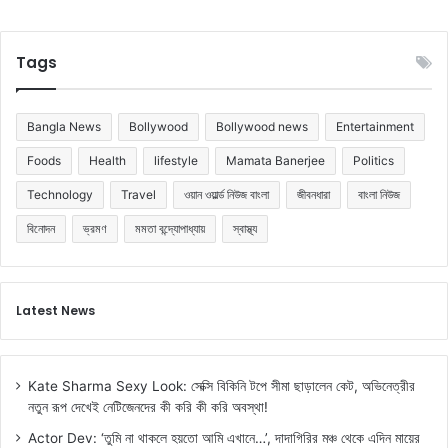
Tags
Bangla News
Bollywood
Bollywood news
Entertainment
Foods
Health
lifestyle
Mamata Banerjee
Politics
Technology
Travel
ওয়ান ওয়ার্ল্ড নিউজ বাংলা
জীবনধারা
বাংলা নিউজ
বিনোদন
ভ্রমণ
মমতা বন্দ্যোপাধ্যায়
স্বাস্থ্য
Latest News
Kate Sharma Sexy Look: সেক্সি বিকিনি টপে সীমা ছাড়ালেন কেট, অভিনেত্রীর
নতুন রূপ দেখেই নেটিজেনদের কী করি কী করি অবস্থা!
Actor Dev: ‘তুমি না থাকলে হয়তো আমি এখানে…’, দাদাগিরির মঞ্চ থেকে এদিন মায়ের