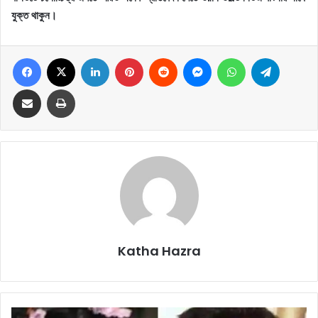
যুক্ত থাকুন।
Facebook
X
LinkedIn
Pinterest
Reddit
Messenger
WhatsApp
Telegram
Share via Email
Print
Katha Hazra
B