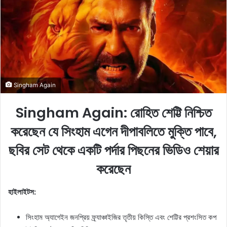
a
n
e
m
a
i
l
Singham Again
Singham Again: রোহিত শেট্টি নিশ্চিত
করেছেন যে সিংহাম এগেন দীপাবলিতে মুক্তি পাবে,
ছবির সেট থেকে একটি পর্দার পিছনের ভিডিও শেয়ার
করেছেন
হাইলাইটস:
সিংহাম অ্যাগেইন জনপ্রিয় ফ্র্যাঞ্চাইজির তৃতীয় কিস্তি এবং শেট্টির প্রশংসিত কপ