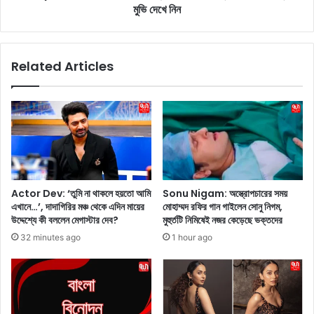
র
মুভি দেখে নিন
o
কে
v
স্ম
i
র
e
Related Articles
ণ
s
ক
:
রে
ও
তাঁ
টি
র
টি
জ
প্ল্যা
ন্ম
ট
বা
ফ
র্ষি
র্মে
Actor Dev: ‘তুমি না থাকলে হয়তো আমি
Sonu Nigam: অস্ত্রোপচারের সময়
কী
দে
এখানে…’, দাদাগিরির মঞ্চ থেকে এদিন মায়ের
মোহাম্মদ রফির গান গাইলেন সোনু নিগম,
তে
খা
উদ্দেশ্যে কী বললেন মেগাস্টার দেব?
মুহুর্তটি নিমিষেই নজর কেড়েছে ভক্তদের
কী
র
32 minutes ago
1 hour ago
এ
জ
ম
ন্য
ন
সে
লি
রা
খ
৬