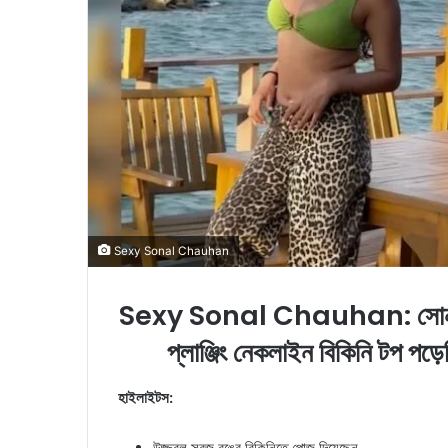
i
l
Sexy Sonal Chauhan
Sexy Sonal Chauhan: সোনাল চৌহ
প্লাঞ্জিং নেকলাইন বিকিনি টপ পড়ে
হাইলাইটস:
উজ্জ্বল সবুজ রঙের বিকিনিতে পোজ দিয়েছেন