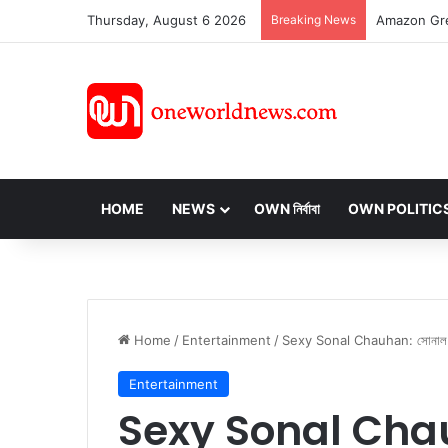
Thursday, August 6 2026
Breaking News
HOME
NEWS
OWN নির্বাবা
OWN POLITIC
Home
/
Entertainment
/
Sexy Sonal Chauhan: সোনাল চৌহান মা
Entertainment
Sexy Sonal Chauh