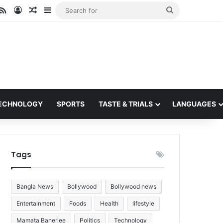
ube
stagram
RSS
Log In
Random Article
Sidebar
Search
for
ECHNOLOGY
SPORTS
TASTE & TRIALS
LANGUAGES
Tags
Bangla News
Bollywood
Bollywood news
Entertainment
Foods
Health
lifestyle
Mamata Banerjee
Politics
Technology