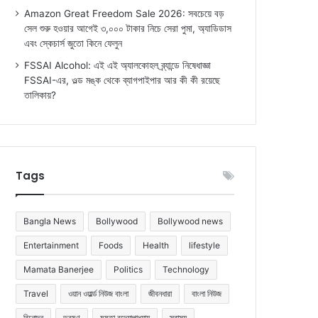
Amazon Great Freedom Sale 2026: সবচেয়ে বড়
সেল শুরু হওয়ার আগেই ৩,০০০ টাকার নিচে সেরা পুমা, অ্যাডিডাস
এবং স্কেচার্স জুতো কিনে ফেলুন
FSSAI Alcohol: এই এই অ্যালকোহল ব্র্যান্ডে নিষেধাজ্ঞা
FSSAI-এর, ওল্ড মঙ্ক থেকে ব্যাগপাইপার আর কী কী রয়েছে
তালিকায়?
Tags
Bangla News
Bollywood
Bollywood news
Entertainment
Foods
Health
lifestyle
Mamata Banerjee
Politics
Technology
Travel
ওয়ান ওয়ার্ল্ড নিউজ বাংলা
জীবনধারা
বাংলা নিউজ
বিনোদন
ভ্রমণ
মমতা বন্দ্যোপাধ্যায়
স্বাস্থ্য