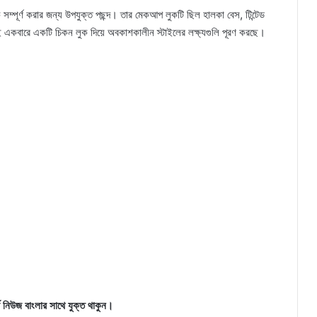
ম্পূর্ণ করার জন্য উপযুক্ত পছন্দ। তার মেকআপ লুকটি ছিল হালকা বেস, টিন্টেড
একবারে একটি চিকন লুক দিয়ে অবকাশকালীন স্টাইলের লক্ষ্যগুলি পূরণ করছে।
ড নিউজ বাংলার সাথে যুক্ত থাকুন।