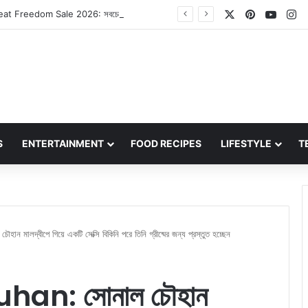
X
Pinterest
YouT
In
Amazon Great Freedom Sale 2026: সবচেয়ে বড় সেল শুরু হওয়ার আগেই ৩,০০০ টাকার নিচে সেরা পুমা, অ্যাডিডাস এবং স্কেচার্স জুতো কিনে ফেলুন
S
ENTERTAINMENT
FOOD RECIPES
LIFESTYLE
T
লদ্বীপে গিয়ে একটি সেক্সি বিকিনি পরে তিনি গ্রীষ্মের জন্য প্রস্তুত হচ্ছেন
an: সোনাল চৌহান