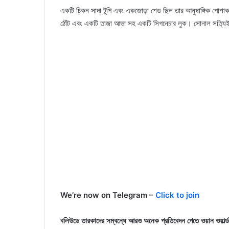
একটি চিকন সাদা টুপি এবং একজোড়া শেড ছিল তার আনুষাঙ্গিক পোশাক স
ঠোঁট এবং একটি তাজা আভা সহ একটি সিগনেচার লুক। সোনাল সত্যিই 
We’re now on Telegram –
Click to join
বলিউডে তারকাদের সম্বন্ধে আরও অনেক প্রতিবেদন পেতে ওয়ান ওয়ার্ল্