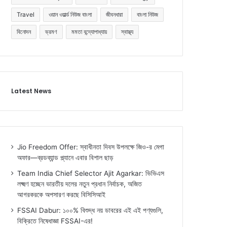
Travel
ওয়ান ওয়ার্ল্ড নিউজ বাংলা
জীবনধারা
বাংলা নিউজ
বিনোদন
ভ্রমণ
মমতা বন্দ্যোপাধ্যায়
স্বাস্থ্য
Latest News
Jio Freedom Offer: স্বাধীনতা দিবস উপলক্ষে জিও-র মেগা
অফার—ব্রডব্যান্ড প্ল্যানে এবার বিশাল ছাড়
Team India Chief Selector Ajit Agarkar: ভিভিএস
লক্ষ্মণ হচ্ছেন ভারতীয় দলের নতুন প্রধান নির্বাচক, অজিত
আগরকরকে অপসারণ করছে বিসিসিআই
FSSAI Dabur: ১০০% বিশুদ্ধ নয় ডাবরের এই এই পণ্যগুলি,
বিক্রিতে নিষেধাজ্ঞা FSSAI-এর!