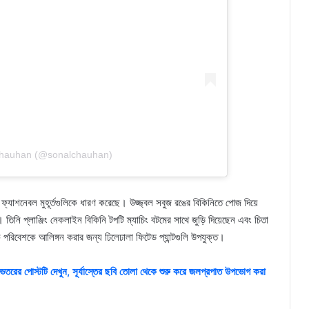
Chauhan (@sonalchauhan)
ফ্যাশনেবল মুহূর্তগুলিকে ধারণ করেছে। উজ্জ্বল সবুজ রঙের বিকিনিতে পোজ দিয়ে
নি প্লাঞ্জিং নেকলাইন বিকিনি টপটি ম্যাচিং বটমের সাথে জুড়ি দিয়েছেন এবং চিতা
য়ক পরিবেশকে আলিঙ্গন করার জন্য ঢিলেঢালা ফিটেড প্যান্টগুলি উপযুক্ত।
 ভেতরের পোস্টটি দেখুন, সূর্যাস্তের ছবি তোলা থেকে শুরু করে জলপ্রপাত উপভোগ করা