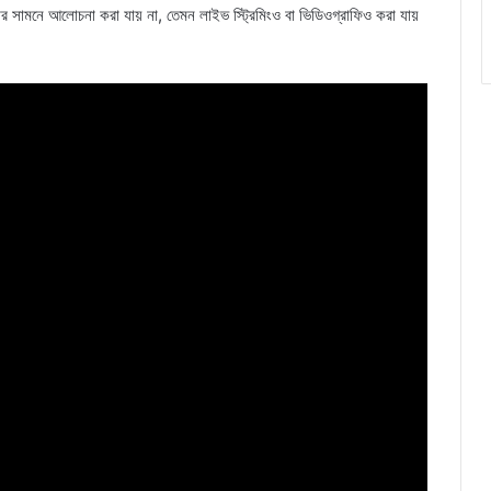
বার সামনে আলোচনা করা যায় না, তেমন লাইভ স্ট্রিমিংও বা ভিডিওগ্রাফিও করা যায়