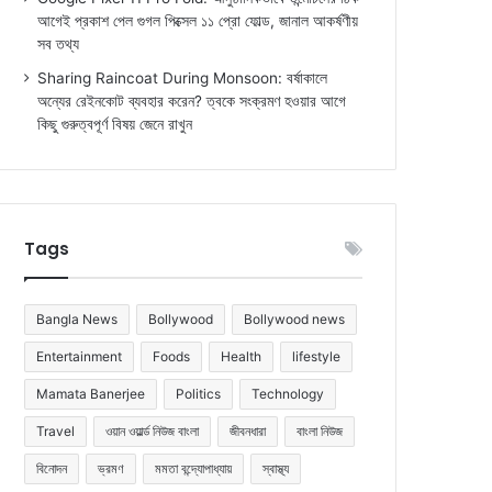
আগেই প্রকাশ পেল গুগল পিক্সেল ১১ প্রো ফোল্ড, জানাল আকর্ষণীয়
সব তথ্য
Sharing Raincoat During Monsoon: বর্ষাকালে
অন্যের রেইনকোট ব্যবহার করেন? ত্বকে সংক্রমণ হওয়ার আগে
কিছু গুরুত্বপূর্ণ বিষয় জেনে রাখুন
Tags
Bangla News
Bollywood
Bollywood news
Entertainment
Foods
Health
lifestyle
Mamata Banerjee
Politics
Technology
Travel
ওয়ান ওয়ার্ল্ড নিউজ বাংলা
জীবনধারা
বাংলা নিউজ
বিনোদন
ভ্রমণ
মমতা বন্দ্যোপাধ্যায়
স্বাস্থ্য