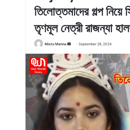
তিলোত্তমাদের গল্প নিয়ে 
তৃণমূল নেত্রী রাজন্যা হাল
Mistu Manna
S
September 28, 2024
e
n
d
a
n
e
m
a
i
l