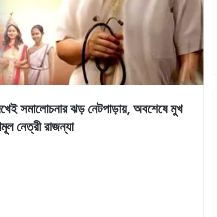
ই সমালোচনার ঝড় নেটপাড়ায়, অবশেষে মুখ
মূল নেত্রী রাজন্যা