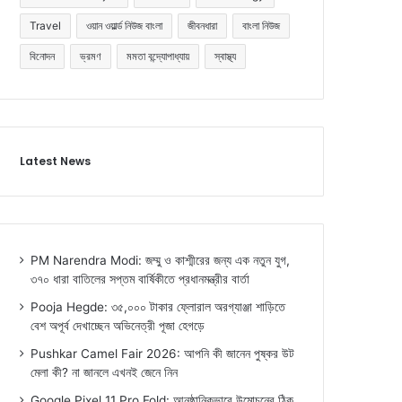
Travel
ওয়ান ওয়ার্ল্ড নিউজ বাংলা
জীবনধারা
বাংলা নিউজ
বিনোদন
ভ্রমণ
মমতা বন্দ্যোপাধ্যায়
স্বাস্থ্য
Latest News
PM Narendra Modi: জম্মু ও কাশ্মীরের জন্য এক নতুন যুগ,
৩৭০ ধারা বাতিলের সপ্তম বার্ষিকীতে প্রধানমন্ত্রীর বার্তা
Pooja Hegde: ৩৫,০০০ টাকার ফ্লোরাল অরগ্যাঞ্জা শাড়িতে
বেশ অপূর্ব দেখাচ্ছেন অভিনেত্রী পূজা হেগড়ে
Pushkar Camel Fair 2026: আপনি কী জানেন পুষ্কর উট
মেলা কী? না জানলে এখনই জেনে নিন
Google Pixel 11 Pro Fold: আনুষ্ঠানিকভাবে উন্মোচনের ঠিক