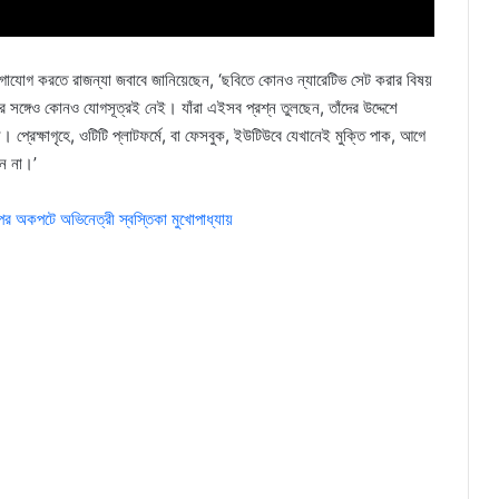
যোগাযোগ করতে রাজন্যা জবাবে জানিয়েছেন, ‘ছবিতে কোনও ন্যারেটিভ সেট করার বিষয়
সঙ্গেও কোনও যোগসূত্রই নেই। যাঁরা এইসব প্রশ্ন তুলছেন, তাঁদের উদ্দেশে
্রেক্ষাগৃহে, ওটিটি প্লাটফর্মে, বা ফেসবুক, ইউটিউবে যেখানেই মুক্তি পাক, আগে
েন না।’
 পর অকপটে অভিনেত্রী স্বস্তিকা মুখোপাধ্যায়