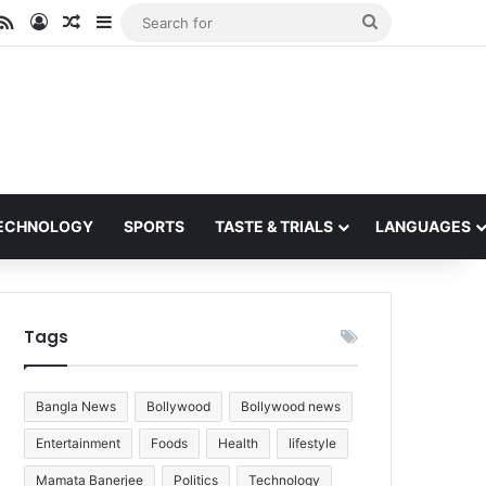
ube
stagram
RSS
Log In
Random Article
Sidebar
Search
for
ECHNOLOGY
SPORTS
TASTE & TRIALS
LANGUAGES
Tags
Bangla News
Bollywood
Bollywood news
Entertainment
Foods
Health
lifestyle
Mamata Banerjee
Politics
Technology