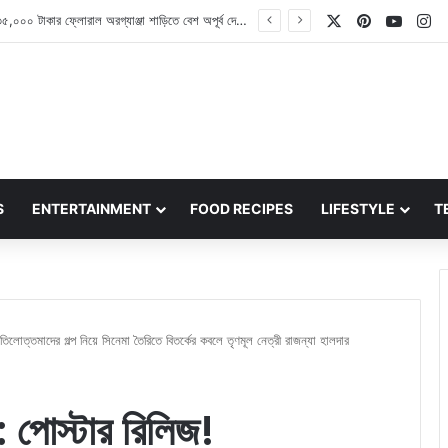
X
Pinterest
YouT
In
Pushkar Camel Fair 2026: আপনি কী জানেন পুষ্কর উট মেলা কী? না জানলে এখনই জেনে নিন
S
ENTERTAINMENT
FOOD RECIPES
LIFESTYLE
T
ত্তমাদের গল্প নিয়ে সিনেমা তৈরিতে বিতর্কের কবলে তৃণমূল নেত্রী রাজন্যা হালদার
স্টার রিলিজ!