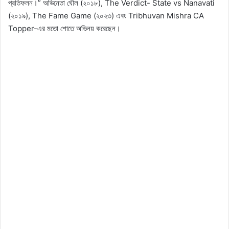
প্রতিফলন।” অভিনেতা ঘৌল (২০১৮), The Verdict- State vs Nanavati
(২০১৯), The Fame Game (২০২৩) এবং Tribhuvan Mishra CA
Topper-এর মতো শোতে অভিনয় করেছেন।