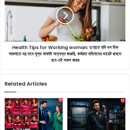
G
a
l
l
a
t
m
h
o
T
r
i
o
p
u
Health Tips for Working woman: দু’হাতে যদি দশ দিক
s
s
সামলাতে হয় তবে সুস্থ থাকাটা অত্যন্ত জরুরি, কর্মরতা মহিলাদের ডায়েট রাখতে
f
P
o
হবে এই সকল খাবার
i
r
c
W
s
o
Related Articles
:
r
অ
k
ফ
i
শো
n
ল্ডা
g
র
w
ঝ
o
ক
m