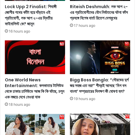
ঝ
a
Lock Upp 2 Finalist: শিবাঙ্গী
Riteish Deshmukh: লক আপ ২-
কে
n
জোশীর পথের কাঁটা হয়ে দাঁড়াবে এই
এর প্রতিযোগীদের যৌন নির্যাতনের ঘটনা ফাঁস
পো
:
প্রতিযোগী, লক আপ ২-এর দ্বিতীয়
প্রসঙ্গে বিশেষ বার্তা রিতেশ দেশমুখের
শা
দু
ফাইনালিস্ট কে? জানুন
17 hours ago
ক
’
16 hours ago
,
হা
চ
তে
ক
য
চ
দি
কে
দ
ঠোঁ
শ
ট
দি
.
ক
One World News
Bigg Boss Bangla: “সৌরভের দুর্গ
.
সা
Entertainment: কলকাতার টালিউড
জয় সহজ এত নয়!” শীঘ্রই আসছে ‘বিগ বস
.
থেকে ঢাকার ঢালিউডে আজ কি কি ঘটছে, চলুন
বাংলা’ সম্প্রচারের দিনক্ষণ কী ঘোষণা হল?
ম
তা
এক নজরে দেখে নেওয়া যাক
লা
19 hours ago
মা
তে
18 hours ago
ন্না
হ
ভা
য়
টি
ত
য়া
বে
র