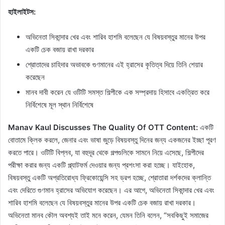
হাইলাইটস:
অভিনেতা সিকান্দার খের এবং শারিব হাশমি বলেছেন যে বিষয়বস্তুর মানের উপর
একটি চেক বজায় রাখা দরকার
শ্রোতাদের চাহিদার অভাবকে গুণমানের এই হ্রাসের কৃতিত্ব দিয়ে তিনি শেয়ার
করেছেন
মানব দাবী করেন যে ওটিটি সমস্ত শিল্পীকে এক সম্প্রদায় হিসাবে একত্রিত করে
নির্বিশেষে মূল স্থান নির্বিশেষে
Manav Kaul Discusses The Quality Of OTT Content:
একটি
বোতামে ক্লিক করলে, জেনার এবং ভাষা জুড়ে বিষয়বস্তু দিনের জন্য একজনের ইচ্ছা পূরণ
করতে পারে। ওটিটি বিপ্লব, যা বহুদূর থেকে গল্পগুলিকে সামনে নিয়ে এসেছে, শিল্পীদের
পরীক্ষা করার জন্য একটি প্ল্যাটফর্ম দেওয়ার জন্য প্রশংসা করা হচ্ছে। যাইহোক,
বিষয়বস্তু একটি অপ্রতিরোধ্য ফ্রিকোয়েন্সি সহ ড্রপ হচ্ছে, শ্রোতারা দর্শকদের ক্লান্তি
এবং দেরিতে গুণমান হ্রাসের অভিযোগ করেছেন। এর আগে, অভিনেতা সিকান্দার খের এবং
শারিব হাশমি বলেছেন যে বিষয়বস্তুর মানের উপর একটি চেক বজায় রাখা দরকার।
অভিনেতা মানব কৌল অবশ্যই তাই মনে করেন, যেমন তিনি বলেন, “সবকিছুই সমাজের