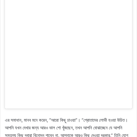
এর সমাধান, মানব মনে করেন, “আরো কিছু চাওয়া”। “শ্রোতাদের লোভী হওয়া উচিত।
আপনি যখন দেখার জন্য আরও ভাল শো খুঁজছেন, তখন আপনি বোঝাচ্ছেন যে আপনি
সমতুল্য কিছু দ্বারা বিনোদন পাবেন না, আপনাকে আরও কিছু দেওয়া দরকার,” তিনি যোগ