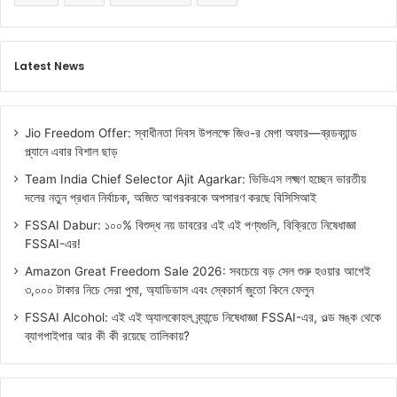
Latest News
Jio Freedom Offer: স্বাধীনতা দিবস উপলক্ষে জিও-র মেগা অফার—ব্রডব্যান্ড
প্ল্যানে এবার বিশাল ছাড়
Team India Chief Selector Ajit Agarkar: ভিভিএস লক্ষ্মণ হচ্ছেন ভারতীয়
দলের নতুন প্রধান নির্বাচক, অজিত আগরকরকে অপসারণ করছে বিসিসিআই
FSSAI Dabur: ১০০% বিশুদ্ধ নয় ডাবরের এই এই পণ্যগুলি, বিক্রিতে নিষেধাজ্ঞা
FSSAI-এর!
Amazon Great Freedom Sale 2026: সবচেয়ে বড় সেল শুরু হওয়ার আগেই
৩,০০০ টাকার নিচে সেরা পুমা, অ্যাডিডাস এবং স্কেচার্স জুতো কিনে ফেলুন
FSSAI Alcohol: এই এই অ্যালকোহল ব্র্যান্ডে নিষেধাজ্ঞা FSSAI-এর, ওল্ড মঙ্ক থেকে
ব্যাগপাইপার আর কী কী রয়েছে তালিকায়?