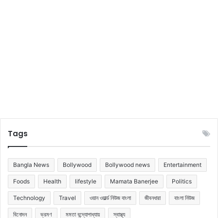
য়ে
ট
রা
খ
তে
হ
বে
এ
ই
স
ক
ল
খা
Tags
বা
র
Bangla News
Bollywood
Bollywood news
Entertainment
Foods
Health
lifestyle
Mamata Banerjee
Politics
Technology
Travel
ওয়ান ওয়ার্ল্ড নিউজ বাংলা
জীবনধারা
বাংলা নিউজ
বিনোদন
ভ্রমণ
মমতা বন্দ্যোপাধ্যায়
স্বাস্থ্য