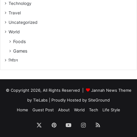
Technology
Travel
Uncategorized
World
Foods
Games
নিৰ্বাচন
© Copyright 2026, All Rights Reserved |
Jannah News Theme
by TieLabs
| Proudly Hosted by
SiteGround
Home
Guest Post
About
World
Tech
Life Style
X
Pinterest
YouTube
Instagram
RSS