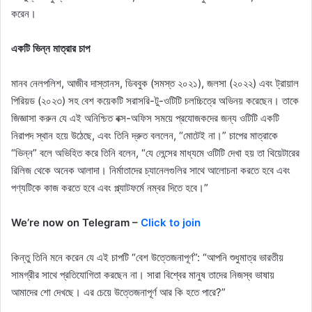
করেন।
একটি ভিন্ন মাত্রার চাপ
মানব নেলপলিশ, আজীব দাস্তানস, ডিববুক (সমস্ত ২০২১), জলসা (২০২২) এবং ট্রায়াল
পিরিয়ড (২০২৩) সহ বেশ কয়েকটি সরাসরি-টু-ওটিটি চলচ্চিত্রে অভিনয় করেছেন। তাকে
জিজ্ঞাসা করুন যে এই অনিশ্চিত বক্স-অফিস সময়ে প্রযোজকদের জন্য ওটিটি একটি
নিরাপদ স্থান হয়ে উঠেছে, এবং তিনি দ্রুত বললেন, “মোটেই না।” চাপের মাত্রাকে
“ভিন্ন” বলে অভিহিত করে তিনি বলেন, “যে লেন্সের মাধ্যমে ওটিটি দেখা হয় তা থিয়েটারের
রিলিজ থেকে অনেক আলাদা। নির্মাতাদের চ্যানেলগুলির সাথে আলোচনা করতে হবে এবং
পণ্যটিকে কাজ করতে হবে এবং প্ল্যাটফর্মে নম্বর দিতে হবে।”
We’re now on Telegram –
Click to join
কিন্তু তিনি মনে করেন যে এই চাপটি “বেশ উত্তেজনাপূর্ণ”: “আপনি শুধুমাত্র ভারতীয়
সামগ্রীর সাথে প্রতিযোগিতা করছেন না। সারা বিশ্বের মানুষ তাদের নিজস্ব ভাষায়
আমাদের শো দেখছে। এর চেয়ে উত্তেজনাপূর্ণ আর কি হতে পারে?”