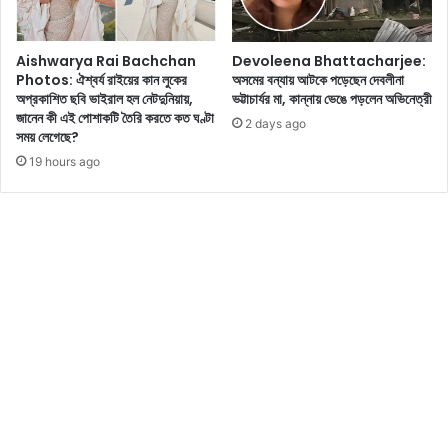
সু
সৌ
স্থ
ন্দ
থা
Aishwarya Rai Bachchan
Devoleena Bhattacharjee:
র্য
কা
Photos: ঐশ্বর্য রাইয়ের কান লুকের
অসমের বন্যায় আটকে পড়েছেন দেবলীনা
দে
টা
অপ্রকাশিত ছবি ভাইরাল হল নেটদুনিয়ায়,
ভট্টাচার্যর মা, কান্নায় ভেঙে পড়লেন অভিনেত্রী
খে
অ
জানেন কী এই পোশাকটি তৈরি করতে কত ঘণ্টা
মু
2 days ago
ত্য
সময় লেগেছে?
গ্ধ
ন্ত
19 hours ago
হ
জ
য়ে
রু
ছে
রি
ন
,
ভ
ক
ক্ত
র্ম
রা
র
!
তা
ম
হি
লা
দে
র
ডা