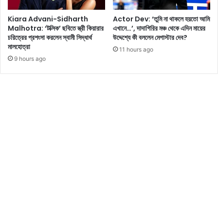
তি
খা
র
Kiara Advani-Sidharth
Actor Dev: ‘তুমি না থাকলে হয়তো আমি
ন
বি
Malhotra: ‘টক্সিক’ ছবিতে স্ত্রী কিয়ারার
এখানে…’, দাদাগিরির মঞ্চ থেকে এদিন মায়ের
,
ষ
চরিত্রের প্রশংসা করলেন স্বামী সিদ্ধার্থ
উদ্দেশ্যে কী বললেন মেগাস্টার দেব?
তা
য়ে
মালহোত্রা
11 hours ago
র
তা
9 hours ago
এ
র
ই
চি
লু
ন্তা
ক
ভা
টি
ব
স
না
ক
শে
লে
য়া
র
র
ঘু
ক
ম
রে
কে
ছে
ড়ে
ন
ছে