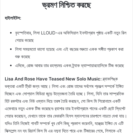
ভ্রমণ নিশ্চিত করছে
হাইলাইটস:
বৃহস্পতিবার, লিসা LLOUD-এর অফিসিয়াল ইনস্টাগ্রাম পৃষ্ঠায় একটি নতুন রিল
শেয়ার করেছে
লিসা সময়মতো ভালো হয়েছে এবং এই বছরের শুরুতে একক সঙ্গীত প্রকাশ করা
শুরু করেছে
এদিকে, রোজ আবার তার রহস্যময় একক ট্র্যাক ভ্যাম্পায়ারহোলিকে টিজ করেছে
Lisa And Rose Have Teased New Solo Music:
ব্ল্যাকপিঙ্ক
ভক্তরা একটি ট্রিট জন্য আছে। লিসা এবং রোজ তাদের সর্বশেষ প্রকল্প সম্পর্কে ইঙ্গিত
দিচ্ছেন এবং সোশ্যাল মিডিয়া জুড়ে উত্তেজনা তৈরি হচ্ছে। লিসা, যিনি তার সাম্প্রতিক
হিট রকস্টার এবং নিউ ওম্যান দিয়ে তরঙ্গ তৈরি করছেন, সো কিস মি শিরোনামে একটি
একেবারে নতুন একক টিজ করেছেন৷ র‌্যাপার তার ইনস্টাগ্রামে গানের একটি ছোট স্নিপেট
শেয়ার করেছেন, যেখানে তাকে তার বেভারলি হিলস ম্যানশনের চারপাশে নাচতে দেখা যায়।
যদিও তিনি নিজেই গানটি সম্পর্কে খুব বেশি কিছু প্রকাশ করেননি, যন্ত্রের ইঙ্গিত যে এটি
সিক্সপেন্স নন দ্য রিচার্স কিস মি এর নমুনা দিতে পারে এবং টিজারের শেষে, লিসাকে এই