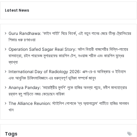
Latest News
Guru Randhawa: ‘ফাইন শাইট’ ঘিরে বিতর্ক, এই নতুন গানের জেরে তীব্র ট্রোলিংয়ের
শিকার গুরু রণধাওয়া
Operation Safed Sagar Real Story: অটল বিহারী বাজপেয়ীর দিল্লি-লাহোর
বাসযাত্রা, রইল পারভেজ মুশাররফের কারগিল টেপ, নওয়াজ শরীফ এবং কারগিল যুদ্ধের
ব্যাখ্যা
International Day of Radiology 2026: এক্স-রে-র আবিষ্কার ও ইতিহাস
এবং আধুনিক চিকিৎসাবিজ্ঞানে এর গুরুত্বপূর্ণ ভূমিকা সম্পর্কে জানুন
Ananya Panday: ‘মহারাষ্ট্রীয় মুলগি’ লুকে হাজির অনন্যা পান্ডে, মনীশ মালহোত্রার
রয়্যাল ব্লু শাড়িতে নজর কেড়েছেন নায়িকা
The Alliance Reunion: স্টাইলিশ পোশাকে ‘দ্য অ্যালায়েন্স’ পার্টিতে হাজির সালমান
খান
Tags