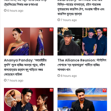
শো
য়া
ট্রোলিংয়ের শিকার গুরু রণধাওয়া
দিল্লি-লাহোর বাসযাত্রা, রইল পারভেজ
তে
কো
মুশাররফের কারগিল টেপ, নওয়াজ শরীফ এবং
6 hours ago
এ
ল
কারগিল যুদ্ধের ব্যাখ্যা
ক
ম্যা
7 hours ago
টি
নে
বো
র
ল্ড
ভূ
কা
মি
লো
কা
পো
এ
শা
বং
কে
শো
Ananya Panday: ‘মহারাষ্ট্রীয়
The Alliance Reunion: স্টাইলিশ
তা
মুলগি’ লুকে হাজির অনন্যা পান্ডে, মনীশ
পোশাকে ‘দ্য অ্যালায়েন্স’ পার্টিতে হাজির
-
মালহোত্রার রয়্যাল ব্লু শাড়িতে নজর
সালমান খান
র
এ
কেড়েছেন নায়িকা
চ
র
8 hours ago
ম
বি
7 hours ago
ৎ
শ্ব
কা
ব্যা
র
পী
কা
স্বী
র্ভ
কৃ
দে