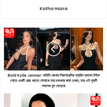
Katha Hazra
B
o
l
d
K
y
l
i
e
Bold Kylie Jenner: কাইলি জেনার শিয়াপারেলির প্যারিস ফ্যাশন উইক
J
শোতে একটি বোল্ড কালো পোশাকে তার চমৎকার কার্ভ দেখান, তার এই লুকটি
e
n
সকলের ঘুম কেড়েছে
n
e
T
r
i
:
l