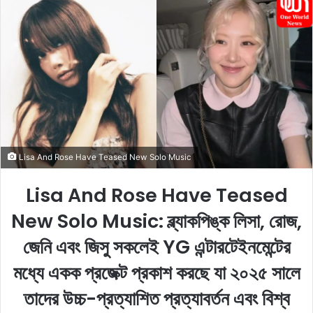
n
d
a
n
e
m
a
i
l
Lisa And Rose Have Teased New Solo Music
Lisa And Rose Have Teased
New Solo Music: ব্ল্যাকপিঙ্ক লিসা, রোজ,
জেনি এবং জিসু সকলেই YG এন্টারটেইনমেন্টের
মধ্যে একক প্রজেক্ট প্রকাশ করছে যা ২০২৫ সালে
তাদের উচ্চ-প্রত্যাশিত প্রত্যাবর্তন এবং বিশ্ব