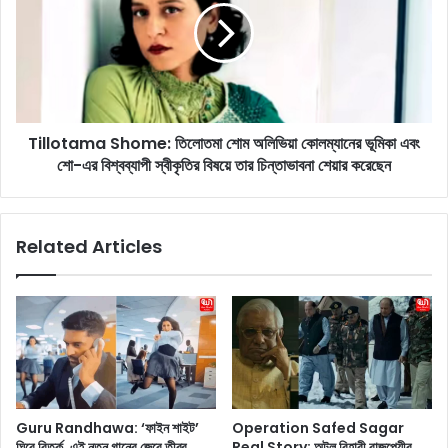
কা
l
ই
o
লি
t
জে
a
না
m
র
a
শি
Tillotama Shome: তিলোতমা শোম অলিভিয়া কোলম্যানের ভূমিকা এবং
S
য়া
শো-এর বিশ্বব্যাপী স্বীকৃতির বিষয়ে তার চিন্তাভাবনা শেয়ার করেছেন
h
পা
o
রে
m
লি
e
Related Articles
র
:
প্যা
তি
রি
লো
স
ত
ফ্যা
মা
শ
শো
ন
ম
উ
অ
ই
লি
Guru Randhawa: ‘ফাইন শাইট’
Operation Safed Sagar
ক
ভি
ঘিরে বিতর্ক, এই নতুন গানের জেরে তীব্র
Real Story: অটল বিহারী বাজপেয়ীর