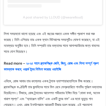
A post shared by LLOUD (@wearelloud)
লিসা সময়মতো ভালো হয়েছে এবং এই বছরের শুরুতে একক সঙ্গীত প্রকাশ করা শুরু
করেছে। তিনি এশিয়ায় তার একক ফ্যান মিটআপের সময়সূচীও ঘোষণা করেছেন, যা এই
নভেম্বরে অনুষ্ঠিত হবে। তিনি সম্প্রতি তার ভক্তদের সাথে আলাপচারিতার জন্য বাবলের
সাথে যোগ দিয়েছেন।
Read more –
২০২৫ সালে ব্ল্যাকপিঙ্ক জেনি, জিসু, রোজ এবং লিসা সম্পূর্ণ গ্রুপ
কামব্যাক করবে; ওয়ার্ল্ড ট্যুর নিশ্চিত করেছে ওয়াইজি
এদিকে, রোজ আবার তার রহস্যময় একক ট্র্যাক ভ্যাম্পায়ারহোলিকে টিজ করেছে।
ব্ল্যাকপিঙ্ক কণ্ঠশিল্পী তার জন্মদিনের সাথে মিল রেখে ফেব্রুয়ারিতে গানটির পূর্বরূপ ভক্তদের
দিয়েছিলেন। টিজারে, রোজ ট্র্যাকের আবেগগত গভীরতার ইঙ্গিত দিয়ে “বোকা কথা, অনেক
খারাপ স্বপ্ন” এবং “অ্যাঞ্জেল হার্টস” এবং একটি সুন্দর নাম” এর মতো ভুতুড়ে গান
গেয়েছেন। এখন, রোজ ইনস্টাগ্রামে আরেকটি টিজার ড্রপ করেছে, এই প্রত্যাশা