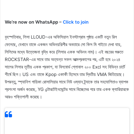
We’re now on WhatsApp –
Click to join
বৃহস্পতিবার, লিসা LLOUD-এর অফিসিয়াল ইনস্টাগ্রাম পৃষ্ঠায় একটি নতুন রিল
ফেলেছে, যেখানে তাকে একজন অভিনয়শিল্পীর অবতারে সো কিস মি গাইতে দেখা যায়,
লিলিদের মধ্যে উত্তেজনা বৃদ্ধি করে (লিসার একক অভিনব নাম)। এই বছরের শুরুতে
ROCKSTAR-এর সাথে তার অত্যন্ত সফল আত্মপ্রকাশের পর, এটি হবে ২০২৪
সালের লিসার তৃতীয় একক প্রকাশ, যা বিলবোর্ড গ্লোবাল ২০০ Excl সহ বিভিন্ন চার্টে
শীর্ষে ছিল। US এবং তাকে Kpop একাকী হিসেবে তার দ্বিতীয় VMA জিতিয়েছে।
উপরন্তু, স্প্যানিশ গায়িকা রোসালিয়ার সাথে নিউ ওম্যান ট্র্যাকে তার সহযোগিতাও ব্যাপক
প্রশংসা অর্জন করেছে, YG এন্টারটেইনমেন্টের সাথে বিচ্ছেদের পরে তার একক ক্যারিয়ারকে
আরও শক্তিশালী করেছে।