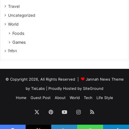
Travel
Uncategorized
World
Foods
Games
নিৰ্বাচন
© Copyright 2026, All Rights Reserved |
Jannah News Theme
by TieLabs
| Proudly Hosted by
SiteGround
Home
Guest Post
About
World
Tech
Life Style
X
Pinterest
YouTube
Instagram
RSS