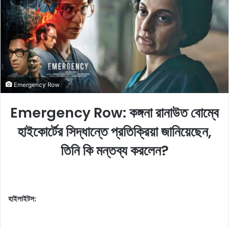
n
e
m
a
i
l
Emergency Row
Emergency Row: কঙ্গনা রানাউত বোম্বে
হাইকোর্টের সিদ্ধান্তে প্রতিক্রিয়া জানিয়েছেন,
তিনি কি মন্তব্য করলেন?
হাইলাইটস: