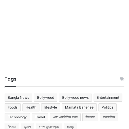
ই
বে
ড়ে
উ
ঠে
?
Tags
Bangla News
Bollywood
Bollywood news
Entertainment
Foods
Health
lifestyle
Mamata Banerjee
Politics
Technology
Travel
ওয়ান ওয়ার্ল্ড নিউজ বাংলা
জীবনধারা
বাংলা নিউজ
বিনোদন
ভ্রমণ
মমতা বন্দ্যোপাধ্যায়
স্বাস্থ্য