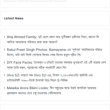
Latest News
Atiq Ahmed Family: দুই ছেলে জেলে আর তৃতীয়জন দুর্ঘটনায় নিহত, জানেন কি
আতিক আহমেদের পরিবারে কারা কারা আছেন?
Rakul Preet Singh Photos: Ramayana-এর ‘শূর্পণখা’ সাহসিকতার পরিচয়
দিলেন, থাই-হাই স্লিট পোশাকে কিলার পোজ দিলেন রাকুল প্রীত সিং
DIY Face Packs: তৈলাক্ত ও চটচটে ত্বকের সমস্যায় ভুগছেন? এই ৩টি ঘরোয়া ফেস
প্যাক তৈরি করুন, প্রয়োগের সঠিক পদ্ধতিটি জেনে নিন
Vivo S2: ভারতে লঞ্চ Vivo S2-এর, বিশাল ৭,০৫০এমএএইচ ব্যাটারি এবং
ডাইমেনসিটি ৭৩৬০-টার্বো চিপসেট নিয়ে ফিরল S-সিরিজ
Malaika Arora Bikini Looks: নীল সমুদ্রের মাঝে ইয়টে মালাইকা অরোরার
গ্ল্যামারাস অবতার দেখে চক্ষু চড়কগাছ নেটিজেনদের