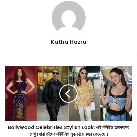
Katha Hazra
B
o
l
l
y
w
o
o
d
Bollywood Celebrities Stylish Look: এই বলিউড তারকাদের
C
দেখুন যারা তাঁদের স্টাইলিশ লুক দিয়ে নজর কেড়েছেন
e