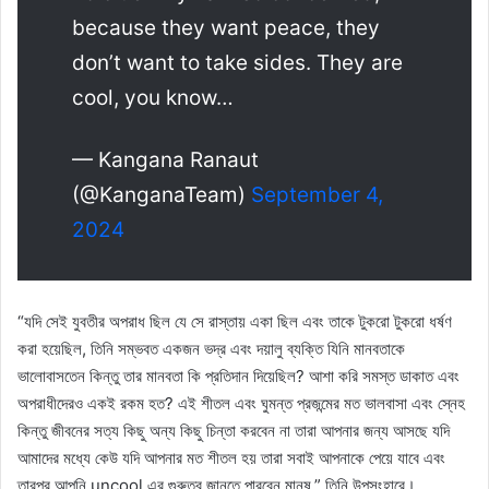
because they want peace, they
don’t want to take sides. They are
cool, you know…
— Kangana Ranaut
(@KanganaTeam)
September 4,
2024
“যদি সেই যুবতীর অপরাধ ছিল যে সে রাস্তায় একা ছিল এবং তাকে টুকরো টুকরো ধর্ষণ
করা হয়েছিল, তিনি সম্ভবত একজন ভদ্র এবং দয়ালু ব্যক্তি যিনি মানবতাকে
ভালোবাসতেন কিন্তু তার মানবতা কি প্রতিদান দিয়েছিল? আশা করি সমস্ত ডাকাত এবং
অপরাধীদেরও একই রকম হত? এই শীতল এবং ঘুমন্ত প্রজন্মের মত ভালবাসা এবং স্নেহ
কিন্তু জীবনের সত্য কিছু অন্য কিছু চিন্তা করবেন না তারা আপনার জন্য আসছে যদি
আমাদের মধ্যে কেউ যদি আপনার মত শীতল হয় তারা সবাই আপনাকে পেয়ে যাবে এবং
তারপর আপনি uncool এর গুরুত্ব জানতে পারবেন মানুষ,” তিনি উপসংহারে।