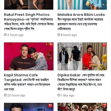
এ
অ
ই
ভা
ব
বে
Rakul Preet Singh Photos:
Malaika Arora Bikini Looks:
লি
ব
Ramayana-এর ‘শূর্পণখা’ সাহসিকতার
নীল সমুদ্রের মাঝে ইয়টে মালাইকা অরোরার
উ
হু
পরিচয় দিলেন, থাই-হাই স্লিট পোশাকে কিলার
গ্ল্যামারাস অবতার দেখে চক্ষু চড়কগাছ
ড
ত
পোজ দিলেন রাকুল প্রীত সিং
নেটিজেনদের
তা
ল
3 hours ago
8 hours ago
র
আ
কা
বা
দে
স
র
নে
দে
র
খু
ছো
ন
ট্ট
যা
ফ্ল্যা
Kapil Sharma Cafe
Dipika Kakar: কেন মুসলিম ধর্ম বেছে
রা
টে
Targeted: কেন টার্গেট করা হয়েছিল
নিয়েছিলেন দীপিকা কক্কর? আসল কারণ
তাঁ
কপিল শর্মার ক্যাফে? সামনে এল বিস্ফোরক
শোয়েব ইব্রাহিমের সঙ্গে বিয়ে ছিল না, তবে
গা
এক তথ্য
কী? বিশদ জানুন
দে
ছ
র
ব
23 hours ago
1 day ago
স্টা
সা
ই
তে
লি
পা