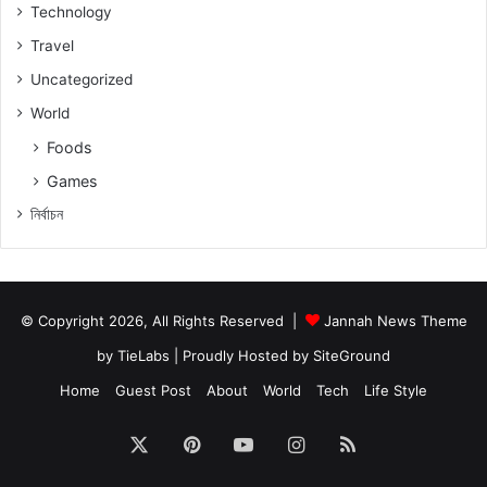
Technology
Travel
Uncategorized
World
Foods
Games
নিৰ্বাচন
© Copyright 2026, All Rights Reserved |
Jannah News Theme
by TieLabs
| Proudly Hosted by
SiteGround
Home
Guest Post
About
World
Tech
Life Style
X
Pinterest
YouTube
Instagram
RSS