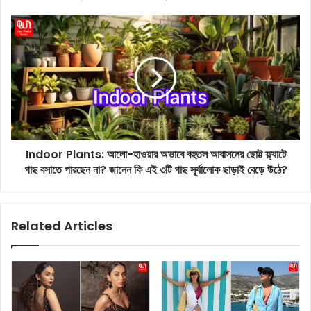
l
e
I
b
n
r
d
i
o
t
o
i
r
e
P
s
l
S
a
t
Indoor Plants: আলো-হাওয়ার অভাবে বহুতল আবাসনের ছোট্ট ফ্ল্যাটে
n
y
গাছ বসাতে পারছেন না? জানেন কি এই ৩টি গাছ সূর্যালোক ছাড়াই বেড়ে উঠে?
t
l
s
i
:
s
আ
Related Articles
h
লো
L
-
o
হা
o
ও
k
য়া
:
র