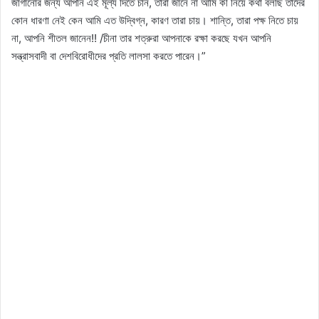
জাগানোর জন্য আপনি এই মূল্য দিতে চান, তারা জানে না আমি কী নিয়ে কথা বলছি তাদের
কোন ধারণা নেই কেন আমি এত উদ্বিগ্ন, কারণ তারা চায়। শান্তি, তারা পক্ষ নিতে চায়
না, আপনি শীতল জানেন!! /চীনা তার শত্রুরা আপনাকে রক্ষা করছে যখন আপনি
সন্ত্রাসবাদী বা দেশবিরোধীদের প্রতি লালসা করতে পারেন।”