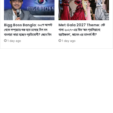
শ
র
লু
ছে
ক
ন
দি
না
Bigg Boss Bangla: ৩০শে আগস্ট
Met Gala 2027 Theme: মেট
য়ে
?
থেকে সম্প্রচার শুরু হতে চলেছে বিগ বস
গালা ২০২৭-এর থিম ‘জন গ্যালিয়ানো:
ন
জা
বাংলার! কারা হচ্ছেন প্রতিযোগী? জেনে নিন
হরাইজনস’, জানেন এর তাৎপর্য কী?
জ
নে
1 day ago
1 day ago
র
ন
কে
কি
ড়ে
এ
ছে
ই
ন
৩
টি
গা
ছ
সূ
র্যা
লো
ক
ছা
ড়া