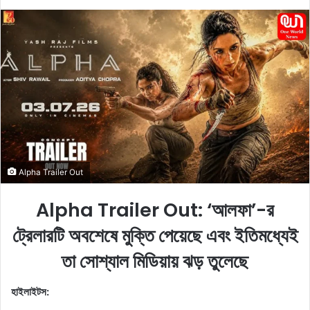
e
n
d
a
n
e
m
a
i
l
Alpha Trailer Out
Alpha Trailer Out: ‘আলফা’-র
ট্রেলারটি অবশেষে মুক্তি পেয়েছে এবং ইতিমধ্যেই
তা সোশ্যাল মিডিয়ায় ঝড় তুলেছে
হাইলাইটস: