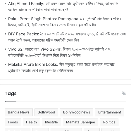
Atiq Ahmed Family: দুই ছেলে জেলে আর তৃতীয়জন দুর্ঘটনায় নিহত, জানেন কি
আতিক আহমেদের পরিবারে কারা কারা আছেন?
Rakul Preet Singh Photos: Ramayana-এর ‘শূর্পণখা’ সাহসিকতার পরিচয়
দিলেন, থাই-হাই স্লিট পোশাকে কিলার পোজ দিলেন রাকুল প্রীত সিং
DIY Face Packs: তৈলাক্ত ও চটচটে ত্বকের সমস্যায় ভুগছেন? এই ৩টি ঘরোয়া ফেস
প্যাক তৈরি করুন, প্রয়োগের সঠিক পদ্ধতিটি জেনে নিন
Vivo S2: ভারতে লঞ্চ Vivo S2-এর, বিশাল ৭,০৫০এমএএইচ ব্যাটারি এবং
ডাইমেনসিটি ৭৩৬০-টার্বো চিপসেট নিয়ে ফিরল S-সিরিজ
Malaika Arora Bikini Looks: নীল সমুদ্রের মাঝে ইয়টে মালাইকা অরোরার
গ্ল্যামারাস অবতার দেখে চক্ষু চড়কগাছ নেটিজেনদের
Tags
Bangla News
Bollywood
Bollywood news
Entertainment
Foods
Health
lifestyle
Mamata Banerjee
Politics