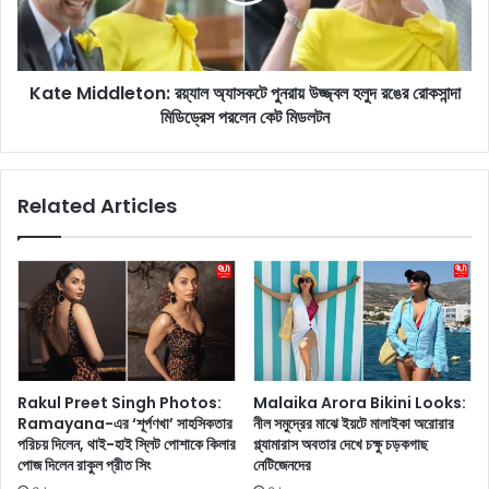
ক
d
টে
d
ল
l
২
Kate Middleton: রয়্যাল অ্যাসকটে পুনরায় উজ্জ্বল হলুদ রঙের রোকসান্দা
e
-
মিডিড্রেস পরলেন কেট মিডলটন
t
এ
o
র
n
প্র
:
Related Articles
চা
র
রে
য়্যা
রো
ল
কো
অ্
কো
যা
স্যা
স
ন্ড
ক
ড্রে
টে
সে
পু
Rakul Preet Singh Photos:
Malaika Arora Bikini Looks:
হ
ন
Ramayana-এর ‘শূর্পণখা’ সাহসিকতার
নীল সমুদ্রের মাঝে ইয়টে মালাইকা অরোরার
লি
রা
পরিচয় দিলেন, থাই-হাই স্লিট পোশাকে কিলার
গ্ল্যামারাস অবতার দেখে চক্ষু চড়কগাছ
উ
য়
পোজ দিলেন রাকুল প্রীত সিং
নেটিজেনদের
ডে
উ