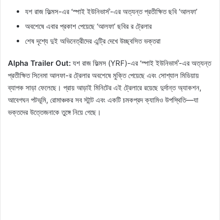
যশ রাজ ফিল্মস-এর ‘স্পাই ইউনিভার্স’-এর অত্যন্ত প্রতীক্ষিত ছবি ‘আলফা’
অবশেষে এবার প্রকাশ পেয়েছে ‘আলফা’ ছবির র ট্রেলার
শেষ দৃশ্যে দুই অভিনেত্রীদের এন্ট্রি দেখে উচ্ছ্বসিত ভক্তরা
Alpha Trailer Out:
যশ রাজ ফিল্মস (YRF)-এর ‘স্পাই ইউনিভার্স’-এর অত্যন্ত
প্রতীক্ষিত সিনেমা আলফা-র ট্রেলার অবশেষে মুক্তি পেয়েছে এবং সোশ্যাল মিডিয়ায়
ব্যাপক সাড়া ফেলেছে। প্রায় আড়াই মিনিটের এই ট্রেলারে রয়েছে দুর্দান্ত অ্যাকশন,
আবেগঘন পটভূমি, রোমাঞ্চকর সব স্টান্ট এবং একটি চমকপ্রদ ক্যামিও উপস্থিতি—যা
ভক্তদের উত্তেজনাকে তুঙ্গে নিয়ে গেছে।