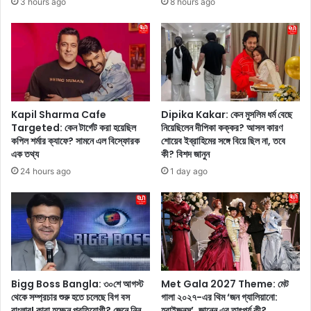
3 hours ago
8 hours ago
র
জ্জ্ব
আ
ল
ভি
হ
জা
লু
ত্য
দ
তু
র
লে
ঙে
ধ
র
Kapil Sharma Cafe
Dipika Kakar: কেন মুসলিম ধর্ম বেছে
র
রো
Targeted: কেন টার্গেট করা হয়েছিল
নিয়েছিলেন দীপিকা কক্কর? আসল কারণ
লে
কপিল শর্মার ক্যাফে? সামনে এল বিস্ফোরক
শোয়েব ইব্রাহিমের সঙ্গে বিয়ে ছিল না, তবে
ক
এক তথ্য
কী? বিশদ জানুন
ন
সা
র
ন্দা
24 hours ago
1 day ago
শ্মি
মি
কা
ডি
ম
ড্রে
ন্দা
স
ন্না
প
র
লে
Bigg Boss Bangla: ৩০শে আগস্ট
Met Gala 2027 Theme: মেট
ন
থেকে সম্প্রচার শুরু হতে চলেছে বিগ বস
গালা ২০২৭-এর থিম ‘জন গ্যালিয়ানো:
কে
বাংলার! কারা হচ্ছেন প্রতিযোগী? জেনে নিন
হরাইজনস’, জানেন এর তাৎপর্য কী?