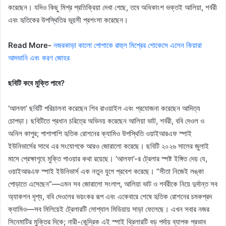
করেছেন। যদিও কিছু মিশ্র প্রতিক্রিয়া দেখা গেছে, তবে অধিকাংশ ভক্তই আলিয়া, শর্বরী
এবং হৃতিকের উপস্থিতির ভূয়সী প্রশংসা করেছেন।
Read More-
নজরকাড়া কালো পোশাকে রাহুল মিশ্রের শোকেসে এলেন কিয়ারা
আদভানি এবং করণ জোহর
ছবিটি কবে মুক্তি পাবে?
‘আলফা’ ছবিটি পরিচালনা করেছেন শিব রাওয়াইল এবং প্রযোজনা করেছেন আদিত্য
চোপড়া। ছবিটিতে প্রধান চরিত্রে অভিনয় করেছেন আলিয়া ভাট, শর্বরী, ববি দেওল ও
অনিল কাপুর; পাশাপাশি হৃতিক রোশনের ক্যামিও উপস্থিতি ওয়াইআরএফ স্পাই
ইউনিভার্সের সাথে এর সংযোগকে আরও জোরালো করেছে। ছবিটি ২০২৬ সালের জুলাই
মাসে প্রেক্ষাগৃহে মুক্তি পাওয়ার কথা রয়েছে। ‘আলফা’-র ট্রেলার স্পষ্ট ইঙ্গিত দেয় যে,
ওয়াইআরএফ স্পাই ইউনিভার্স এক নতুন যুগে প্রবেশ করেছে। “সীতা নিজেই লঙ্কা
পোড়াতে এসেছেন”—এমন সব জোরালো সংলাপ, আলিয়া ভাট ও শর্বরীকে নিয়ে দুর্দান্ত সব
অ্যাকশন দৃশ্য, ববি দেওলের ভয়ংকর রূপ এবং একেবারে শেষে হৃতিক রোশনের চমকপ্রদ
ক্যামিও—সব মিলিয়েই ট্রেলারটি সোশ্যাল মিডিয়ায় সাড়া ফেলেছে। এখন সবার নজর
সিনেমাটির মুক্তির দিকে; নারী-কেন্দ্রিক এই স্পাই থ্রিলারটি বড় পর্দায় ব্যাপক প্রভাব