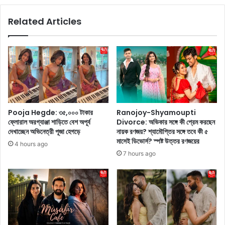
e
র্ম
e
Related Articles
পূ
:
র
ক
ণে
ল
র
কা
প
তা
র
হা
ই
ই
কি
কো
অ্
র্ট
Pooja Hegde: ৩৫,০০০ টাকার
Ranojoy-Shyamoupti
যা
স্ব
ফ্লোরাল অরগ্যাঞ্জা শাড়িতে বেশ অপূর্ব
Divorce: অভিকার সঙ্গে কী প্রেম করছেন
কা
স্তি
দেখাচ্ছেন অভিনেত্রী পূজা হেগড়ে
নায়ক রণজয়? শ্যামৌপ্তির সঙ্গে তবে কী ৫
উ
দি
মাসেই ডিভোর্স? স্পষ্ট উত্তর রণজয়ের
4 hours ago
ন্টে
ল
7 hours ago
ঢু
ম
ক
ম
বে
তা
টা
ব
কা
ন্দ্যো
?
পা
এ
ধ্যা