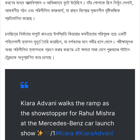
করণের মধ্যে আত্মবিশ্বাস ও আভিজাত্য ফুটে উঠেছিল। তাঁর পোশাকে ছিল নিখুঁত সেলাই,
আকর্ষণীয় গঠন এবং পরিশীলিত কারুকার্য, যা রাহুল মিশ্রের সৃজনশীল দৃষ্টিভঙ্গিকে
প্রতিফলিত করেছে।
চলচ্চিত্র নির্মাতার দাপুটে রানওয়ে উপস্থিতি কিয়ারার কমনীয়তার পরিপূরক হয়ে একটি
শক্তিশালী ফ্যাশন মুহূর্ত তৈরি করেছিল, যা দর্শকদের মনে গভীর ছাপ ফেলে। পরীক্ষামূলক
অথচ পরিশীলিত ফ্যাশনকে গ্রহণ করার করণের এই ক্ষমতা সারা দেশে পুরুষদের স্টাইল
ট্রেন্ডকে অনুপ্রাণিত করে চলেছে।
Kiara Advani walks the ramp as
the showstopper for Rahul Mishra
at the Mercedes-Benz car launch
show
/1
#Kiara
#KiaraAdvani