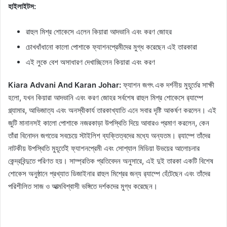
হাইলাইটস:
রাহুল মিশ্র শোকেসে এলেন কিয়ারা আদভানি এবং করণ জোহর
চোখধাঁধানো কালো পোশাকে ফ্যাশনপ্রেমীদের মুগ্ধ করেছেন এই তারকারা
এই লুকে বেশ অসাধারণ দেখাচ্ছিলেন কিয়ারা এবং করণ
Kiara Advani And Karan Johar:
ফ্যাশন জগৎ এক দর্শনীয় মুহূর্তের সাক্ষী
হলো, যখন কিয়ারা আদভানি এবং করণ জোহর সর্বশেষ রাহুল মিশ্র শোকেসে র‍্যাম্পে
গ্ল্যামার, আভিজাত্য এবং অনস্বীকার্য তারকাখ্যাতি এনে সবার দৃষ্টি আকর্ষণ করলেন। এই
জুটি মানানসই কালো পোশাকে নজরকাড়া উপস্থিতি দিয়ে আবারও প্রমাণ করলেন, কেন
তাঁরা বিনোদন জগতের সবচেয়ে স্টাইলিশ ব্যক্তিত্বদের মধ্যে অন্যতম। র‍্যাম্পে তাঁদের
নাটকীয় উপস্থিতি মুহূর্তেই ফ্যাশনপ্রেমী এবং সোশ্যাল মিডিয়া উভয়ের আলোচনার
কেন্দ্রবিন্দুতে পরিণত হয়। সাম্প্রতিক প্রতিবেদন অনুসারে, এই দুই তারকা একটি বিশেষ
শোকেস অনুষ্ঠানে প্রখ্যাত ডিজাইনার রাহুল মিশ্রের জন্য র‍্যাম্পে হেঁটেছেন এবং তাঁদের
পরিশীলিত সাজ ও আত্মবিশ্বাসী ভঙ্গিতে দর্শকদের মুগ্ধ করেছেন।