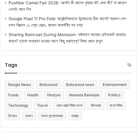
Pushkar Camel Fair 2026: আপনি কী জানেন পুষ্কর উট মেলা কী? না জানলে
এখনই জেনে নিন
Google Pixel 11 Pro Fold: আনুষ্ঠানিকভাবে উন্মোচনের ঠিক আগেই প্রকাশ পেল
গুগল পিক্সেল ১১ প্রো ফোল্ড, জানাল আকর্ষণীয় সব তথ্য
Sharing Raincoat During Monsoon: বর্ষাকালে অন্যের রেইনকোট ব্যবহার
করেন? ত্বকে সংক্রমণ হওয়ার আগে কিছু গুরুত্বপূর্ণ বিষয় জেনে রাখুন
Tags
Bangla News
Bollywood
Bollywood news
Entertainment
Foods
Health
lifestyle
Mamata Banerjee
Politics
Technology
Travel
ওয়ান ওয়ার্ল্ড নিউজ বাংলা
জীবনধারা
বাংলা নিউজ
বিনোদন
ভ্রমণ
মমতা বন্দ্যোপাধ্যায়
স্বাস্থ্য