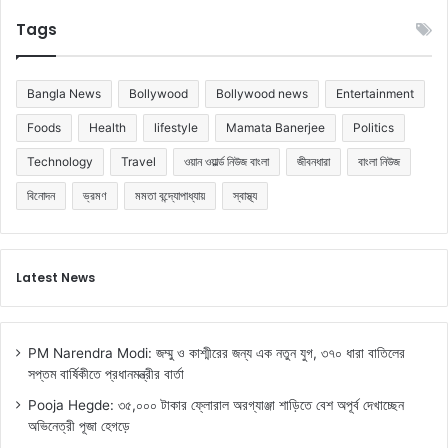
Tags
Bangla News
Bollywood
Bollywood news
Entertainment
Foods
Health
lifestyle
Mamata Banerjee
Politics
Technology
Travel
ওয়ান ওয়ার্ল্ড নিউজ বাংলা
জীবনধারা
বাংলা নিউজ
বিনোদন
ভ্রমণ
মমতা বন্দ্যোপাধ্যায়
স্বাস্থ্য
Latest News
PM Narendra Modi: জম্মু ও কাশ্মীরের জন্য এক নতুন যুগ, ৩৭০ ধারা বাতিলের
সপ্তম বার্ষিকীতে প্রধানমন্ত্রীর বার্তা
Pooja Hegde: ৩৫,০০০ টাকার ফ্লোরাল অরগ্যাঞ্জা শাড়িতে বেশ অপূর্ব দেখাচ্ছেন
অভিনেত্রী পূজা হেগড়ে