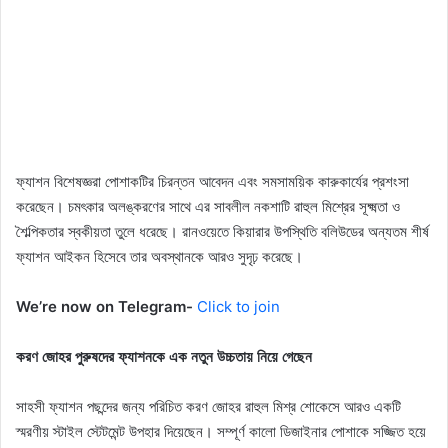
ফ্যাশন বিশেষজ্ঞরা পোশাকটির চিরন্তন আবেদন এবং সমসাময়িক কারুকার্যের প্রশংসা
করেছেন। চমৎকার অলঙ্করণের সাথে এর সাবলীল নকশাটি রাহুল মিশ্রের সূক্ষ্মতা ও
শৈল্পিকতার স্বকীয়তা তুলে ধরেছে। রানওয়েতে কিয়ারার উপস্থিতি বলিউডের অন্যতম শীর্ষ
ফ্যাশন আইকন হিসেবে তার অবস্থানকে আরও সুদৃঢ় করেছে।
We’re now on Telegram-
Click to join
করণ জোহর পুরুষদের ফ্যাশনকে এক নতুন উচ্চতায় নিয়ে গেছেন
সাহসী ফ্যাশন পছন্দের জন্য পরিচিত করণ জোহর রাহুল মিশ্র শোকেসে আরও একটি
স্মরণীয় স্টাইল স্টেটমেন্ট উপহার দিয়েছেন। সম্পূর্ণ কালো ডিজাইনার পোশাকে সজ্জিত হয়ে