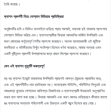
তৈরি করেছে।
ফ্যাশন প্রদর্শনী নিয়ে সোশ্যাল মিডিয়ার প্রতিক্রিয়া
অনুষ্ঠানটির ছবি ও ভিডিও অনলাইনে ছড়িয়ে পড়ার পরপরই, ভক্তরা দুই তারকার প্রশংসায়
সোশ্যাল মিডিয়া ভরিয়ে দেন। ফ্যাশনপ্রেমীরা কিয়ারা আদভানির মার্জিত উপস্থিতি এবং
করণ জোহরের কর্তৃত্বপূর্ণ শৈলীর প্রশংসা করেছেন। অনেক ব্যবহারকারী এই জুটিকে
কমনীয়তা ও নাটকীয়তার নিখুঁত সংমিশ্রণ হিসেবে বর্ণনা করেছেন, আবার অন্যরা এমন
একটি দৃষ্টিনন্দন প্রদর্শনী উপস্থাপনের জন্য রাহুল মিশ্রের প্রশংসা করেছেন।
কেন এই ফ্যাশন মুহূর্তটি গুরুত্বপূর্ণ
বড় বড় ফ্যাশন ইভেন্টে তারকাদের উপস্থিতি প্রায়শই আসন্ন ট্রেন্ডকে প্রভাবিত করে,
এবং এই প্রদর্শনীটিও তার ব্যতিক্রম নয়। মনোক্রোম স্টাইলিং, পরিশীলিত সিলুয়েট এবং
নজরকাড়া ক্যুচার পোশাকের আধিপত্য ডিজাইনার ও ফ্যাশনপ্রেমী উভয়কেই অনুপ্রাণিত
করবে বলে আশা করা হচ্ছে। কিয়ারা আদভানি এবং করণ জোহর দেখিয়েছেন কীভাবে কালো
রঙ ফ্যাশনের অন্যতম শক্তিশালী এবং চিরন্তন একটি পছন্দ হিসেবে রয়ে গেছে।