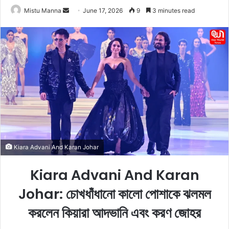
Mistu Manna
S
June 17, 2026
9
3 minutes read
e
n
d
a
n
e
m
a
i
l
Kiara Advani And Karan Johar
Kiara Advani And Karan
Johar: চোখধাঁধানো কালো পোশাকে ঝলমল
করলেন কিয়ারা আদভানি এবং করণ জোহর