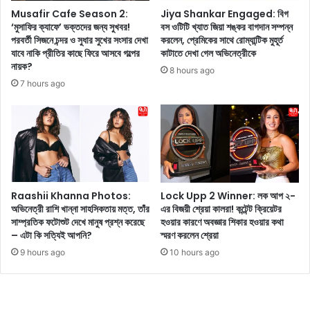
দি
য়
Musafir Cafe Season 2:
Jiya Shankar Engaged: বিগ
ন
কে
‘মুসাফির ক্যাফে’ ভক্তদের জন্য সুখবর!
বস ওটিটি খ্যাত জিয়া শঙ্কর বাগদান সম্পন্ন
গু
পরবর্তী সিজনে চন্দর ও সুধার সুখের সংসার দেখা
করলেন, প্রেমিকের সাথে রোম্যান্টিক মুহূর্ত
!
যাবে নাকি প্রীতির কাছে ফিরে আসবে গল্পের
কাটাতে দেখা গেল অভিনেত্রীকে
রু
বি
নায়ক?
ত্ব
চা
8 hours ago
পূ
র
7 hours ago
র্ণ
প
বা
তি
র্তা
র
মু
প্র
খ্য
শ্নে
ম
র
ন্ত্রী
মু
Raashii Khanna Photos:
Lock Upp 2 Winner: লক আপ ২-
র
খে
অভিনেত্রী রাশি খান্না সাহসিকতায় মত্ত, তাঁর
এর বিজয়ী শ্রেয়া কালরা! কন্টেন্ট ক্রিয়েটর
বি
সাম্প্রতিক ফটোশুট দেখে মানুষ প্রশ্ন করেছে
হওয়ার কারণে অবজ্ঞার শিকার হওয়ার কথা
ধা
– এটা কি সত্যিই আপনি?
স্মরণ করলেন শ্রেয়া
ন
9 hours ago
10 hours ago
স
ভা
র
স্পি