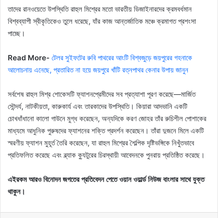
তাদের রানওয়েতে উপস্থিতি রাহুল মিশ্রের মতো ভারতীয় ডিজাইনারদের ক্রমবর্ধমান
বিশ্বব্যাপী স্বীকৃতিকেও তুলে ধরেছে, যাঁর কাজ আন্তর্জাতিক মঞ্চে ক্রমাগত প্রশংসা
পাচ্ছে।
Read More-
টেলর সুইফটের রুবি পাথরের আংটি বিশ্বজুড়ে জয়পুরের গহনাকে
আলোচনায় এনেছে, প্রতারিত না হয়ে জয়পুরে খাঁটি রত্নপাথর কেনার উপায় জানুন
সর্বশেষ রাহুল মিশ্র শোকেসটি ফ্যাশনপ্রেমীদের সব প্রত্যাশা পূরণ করেছে—মার্জিত
সৌন্দর্য, নাটকীয়তা, কারুকার্য এবং তারকাদের উপস্থিতি। কিয়ারা আদভানি একটি
চোখধাঁধানো কালো গাউনে মুগ্ধ করেছেন, অন্যদিকে করণ জোহর তাঁর রুচিশীল পোশাকের
মাধ্যমে আধুনিক পুরুষদের ফ্যাশনের শক্তি প্রদর্শন করেছেন। তাঁরা দুজনে মিলে একটি
স্মরণীয় ফ্যাশন মুহূর্ত তৈরি করেছেন, যা রাহুল মিশ্রের শৈল্পিক দৃষ্টিভঙ্গিকে নিখুঁতভাবে
প্রতিফলিত করেছে এবং ব্ল্যাক ক্যুটুরের চিরস্থায়ী আবেদনকে পুনরায় প্রতিষ্ঠিত করেছে।
এইরকম আরও বিনোদন জগতের প্রতিবেদন পেতে ওয়ান ওয়ার্ল্ড নিউজ বাংলার সাথে যুক্ত
থাকুন।