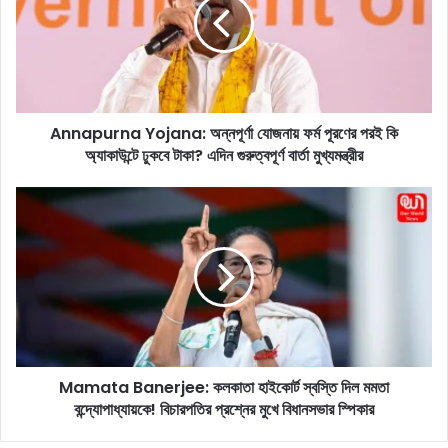
a
p
u
r
n
a
Annapurna Yojana: অন্নপূর্ণা যোজনায় ফর্ম পূরণের পরই কি
Y
অ্যাকাউন্টে ঢুকবে টাকা? এদিন গুরুত্বপূর্ণ বার্তা মুখ্যমন্ত্রীর
o
j
a
M
n
a
a
m
:
a
অ
t
ন্ন
a
পূ
B
র্ণা
a
যো
n
জ
Mamata Banerjee: কলকাতা হাইকোর্ট স্বস্তি দিল মমতা
e
না
বন্দ্যোপাধ্যায়কে! বিচারপতির প্রশ্নের মুখে বিধানসভার স্পিকার
r
য়
j
ফ