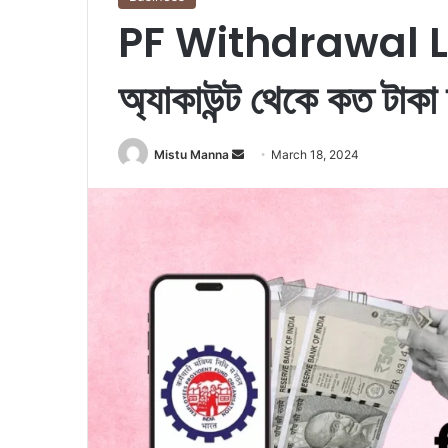
PF Withdrawal Lim
অ্যাকাউন্ট থেকে কত টাকা
Mistu Manna
S
March 18, 2024
e
n
d
a
n
e
m
a
i
l