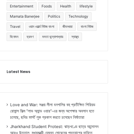
Entertainment
Foods
Health
lifestyle
Mamata Banerjee
Politics
Technology
Travel
ওয়ান ওয়ার্ল্ড নিউজ বাংলা
জীবনধারা
বাংলা নিউজ
বিনোদন
ভ্রমণ
মমতা বন্দ্যোপাধ্যায়
স্বাস্থ্য
Latest News
Love and War: সঞ্জয় লীলা বনশালির বহু প্রতীক্ষিত পিরিয়ড
রোমান্স ফিল্ম “লাভ অ্যান্ড ওয়ার”-এর জন্য অপেক্ষার অবসান হতে
চলেছে, ছবির ফার্স্ট লুক প্রকাশ করতে চলেছেন নির্মাতারা
Jharkhand Student Protest: ঝাড়খণ্ডে ছাত্র আন্দোলন
আরও উত্তাল, মুখ্যমন্ত্রী হেমন্ত সোরেনের পদত্যাগের দাবিতে