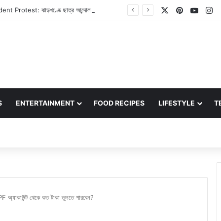
X
Pinterest
YouT
In
Jharkhand Student Protest: ঝাড়খণ্ডে ছাত্র আন্দোলন আরও উত্তাল, মুখ্যমন্ত্রী হেমন্ত সোরেনের পদত্যাগের দাবিতে এবার অনড় ছাত্ররা
S
ENTERTAINMENT
FOOD RECIPES
LIFESTYLE
T
্যাকাউন্ট থেকে কত টাকা তুলতে পারবেন?