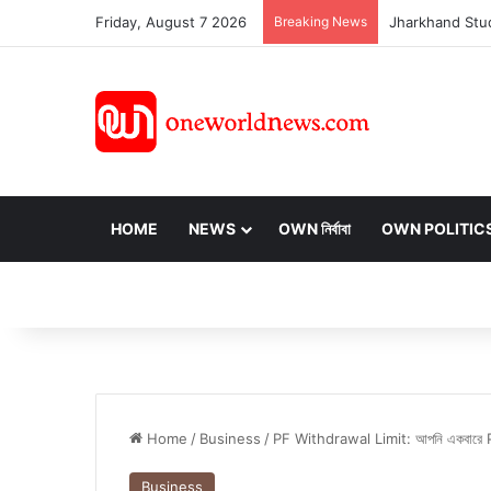
Friday, August 7 2026
Breaking News
HOME
NEWS
OWN নির্বাবা
OWN POLITIC
Home
/
Business
/
PF Withdrawal Limit: আপনি একবারে PF অ
Business