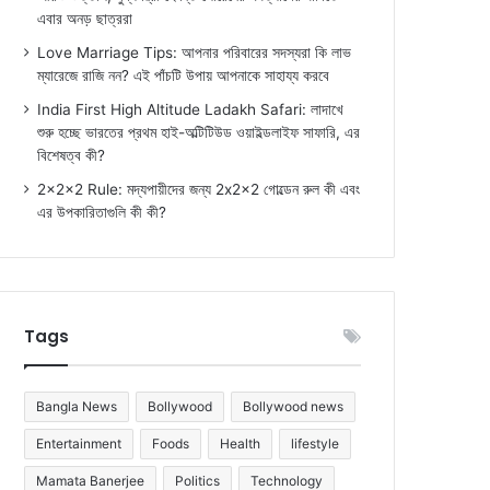
এবার অনড় ছাত্ররা
Love Marriage Tips: আপনার পরিবারের সদস্যরা কি লাভ
ম্যারেজে রাজি নন? এই পাঁচটি উপায় আপনাকে সাহায্য করবে
India First High Altitude Ladakh Safari: লাদাখে
শুরু হচ্ছে ভারতের প্রথম হাই-অল্টিটিউড ওয়াইল্ডলাইফ সাফারি, এর
বিশেষত্ব কী?
2x2x2 Rule: মদ্যপায়ীদের জন্য 2x2x2 গোল্ডেন রুল কী এবং
এর উপকারিতাগুলি কী কী?
Tags
Bangla News
Bollywood
Bollywood news
Entertainment
Foods
Health
lifestyle
Mamata Banerjee
Politics
Technology