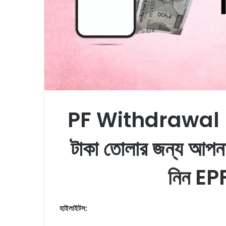
PF Withdrawal Lim
টাকা তোলার জন্য আপনা
নিন EP
হাইলাইটস: