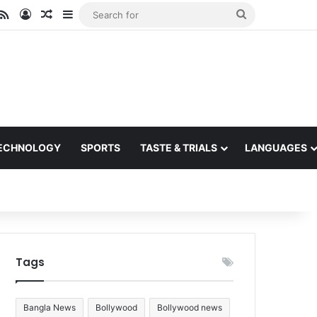
ube
stagram
RSS
Log In
Random Article
Sidebar
Search
for
ECHNOLOGY
SPORTS
TASTE & TRIALS
LANGUAGES
Tags
Bangla News
Bollywood
Bollywood news