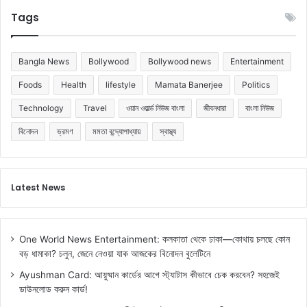
অ
Tags
ব
স্থা
!
Bangla News
Bollywood
Bollywood news
Entertainment
Foods
Health
lifestyle
Mamata Banerjee
Politics
Technology
Travel
ওয়ান ওয়ার্ল্ড নিউজ বাংলা
জীবনধারা
বাংলা নিউজ
বিনোদন
ভ্রমণ
মমতা বন্দ্যোপাধ্যায়
স্বাস্থ্য
Latest News
One World News Entertainment: কলকাতা থেকে ঢাকা—কোথায় চলছে কোন
বড় ধামাকা? চলুন, জেনে নেওয়া যাক আজকের বিনোদন বুলেটিনে
Ayushman Card: আয়ুষ্মান কার্ডের আগে স্ট্যাটাস কীভাবে চেক করবেন? সহজেই
ডাউনলোড করুন কার্ড!