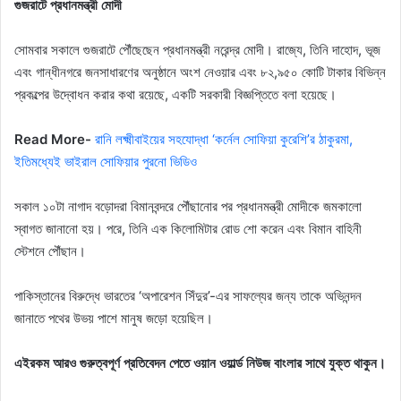
গুজরাটে প্রধানমন্ত্রী মোদী
সোমবার সকালে গুজরাটে পৌঁছেছেন প্রধানমন্ত্রী নরেন্দ্র মোদী। রাজ্যে, তিনি দাহোদ, ভূজ
এবং গান্ধীনগরে জনসাধারণের অনুষ্ঠানে অংশ নেওয়ার এবং ৮২,৯৫০ কোটি টাকার বিভিন্ন
প্রকল্পের উদ্বোধন করার কথা রয়েছে, একটি সরকারী বিজ্ঞপ্তিতে বলা হয়েছে।
Read More-
রানি লক্ষ্মীবাইয়ের সহযোদ্ধা ‘কর্নেল সোফিয়া কুরেশি’র ঠাকুরমা,
ইতিমধ্যেই ভাইরাল সোফিয়ার পুরনো ভিডিও
সকাল ১০টা নাগাদ বড়োদরা বিমানবন্দরে পৌঁছানোর পর প্রধানমন্ত্রী মোদীকে জমকালো
স্বাগত জানানো হয়। পরে, তিনি এক কিলোমিটার রোড শো করেন এবং বিমান বাহিনী
স্টেশনে পৌঁছান।
পাকিস্তানের বিরুদ্ধে ভারতের ‘অপারেশন সিঁদুর’-এর সাফল্যের জন্য তাকে অভিনন্দন
জানাতে পথের উভয় পাশে মানুষ জড়ো হয়েছিল।
এইরকম আরও গুরুত্বপূর্ণ প্রতিবেদন পেতে ওয়ান ওয়ার্ল্ড নিউজ বাংলার সাথে যুক্ত থাকুন।