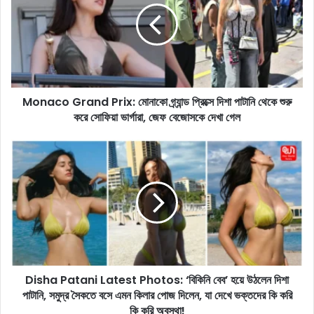
a
c
o
G
r
a
Monaco Grand Prix: মোনাকো গ্র্যান্ড প্রিক্সে দিশা পাটানি থেকে শুরু
n
করে সোফিয়া ভার্গারা, জেফ বেজোসকে দেখা গেল
d
P
r
D
i
i
x
s
:
h
মো
a
না
P
কো
a
গ্র্যা
t
ন্ড
a
প্রি
Disha Patani Latest Photos: ‘বিকিনি বেব’ হয়ে উঠলেন দিশা
n
ক্সে
পাটানি, সমুদ্র সৈকতে বসে এমন কিলার পোজ দিলেন, যা দেখে ভক্তদের কি করি
i
দি
L
কি করি অবস্থা!