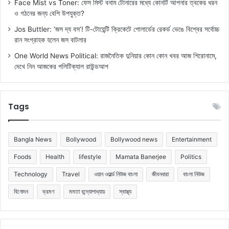
Face Mist vs Toner: ফেস মিস্ট বনাম টোনারের মধ্যে কোনটি আপনার ত্বকের ধরন
ও গঠনের জন্য বেশি উপযুক্ত?
Jos Buttler: ‘জস দ্য বস’! টি-টোয়েন্টি ক্রিকেটে পোলার্ডের রেকর্ড ভেঙে বিশ্বের সর্বোচ্চ
রান সংগ্রাহক হলেন জস বাটলার
One World News Political: রাজনৈতিক দুনিয়ার কোন কোন খবর আজ শিরোনামে,
দেখে নিন আজকের পলিটিক্যাল রাউন্ডআপ
Tags
Bangla News
Bollywood
Bollywood news
Entertainment
Foods
Health
lifestyle
Mamata Banerjee
Politics
Technology
Travel
ওয়ান ওয়ার্ল্ড নিউজ বাংলা
জীবনধারা
বাংলা নিউজ
বিনোদন
ভ্রমণ
মমতা বন্দ্যোপাধ্যায়
স্বাস্থ্য