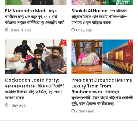
স
উ
কে
ঠ
PM Narendra Modi: জম্মু ও
Shakib Al Hasan: শেখ হাসিনার
দে
লে
কাশ্মীরের জন্য এক নতুন যুগ, ৩৭০ ধারা
ভার্চুয়াল বৈঠকে যোগ দিতেই শাকিব-আল-
খা
ন
বাতিলের সপ্তম বার্ষিকীতে প্রধানমন্ত্রীর বার্তা
হাসানের পৈতৃক বাড়িতে হামলা
গে
দি
18 hours ago
1 day ago
ল
শা
পা
টা
নি
,
স
মু
Cockroach Janta Party:
President Droupadi Murmu
দ্র
যন্তর মন্তরের পর কোন দিকে যাবে সিজেপি?
Luxury Train From
সৈ
অভিজিৎ দীপকের বাড়িতে বৈঠক, বড় ঘোষণা
Bhubaneswar: বিলাসবহুল
ক
আসতে চলেছে
ভুবনেশ্বরগামী ট্রেনে যাত্রা রাষ্ট্রপতি দ্রৌপদী
তে
মুর্মুর, রইল ট্রেনের যাবতীয় তথ্য
1 day ago
ব
2 days ago
সে
এ
ম
ন
কি