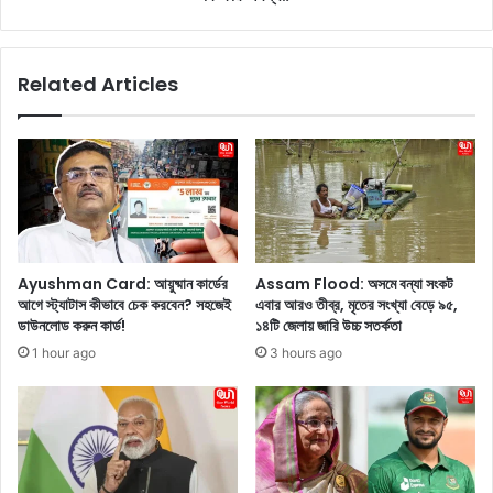
শা
a
পা
t
টা
e
Related Articles
নি
s
থে
t
কে
P
শু
h
রু
o
ক
t
রে
o
সো
s
ফি
:
Ayushman Card: আয়ুষ্মান কার্ডের
Assam Flood: অসমে বন্যা সংকট
য়া
‘
আগে স্ট্যাটাস কীভাবে চেক করবেন? সহজেই
এবার আরও তীব্র, মৃতের সংখ্যা বেড়ে ৯৫,
ভা
বি
ডাউনলোড করুন কার্ড!
১৪টি জেলায় জারি উচ্চ সতর্কতা
র্গা
কি
1 hour ago
3 hours ago
রা
নি
,
বে
জে
ব
ফ
’
বে
হ
জো
য়ে