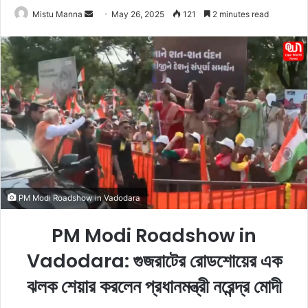
Mistu Manna
S
May 26, 2025
121
2 minutes read
e
n
d
a
n
e
m
a
i
l
PM Modi Roadshow in Vadodara
PM Modi Roadshow in
Vadodara: গুজরাটের রোডশোয়ের এক
ঝলক শেয়ার করলেন প্রধানমন্ত্রী নরেন্দ্র মোদী