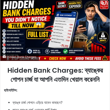
n
d
a
n
e
m
a
i
l
Hidden Bank Charges
Hidden Bank Charges: ব্যাঙ্কের
গোপন চার্জ যা আপনি এতদিন খেয়াল করেননি
হাইলাইটস:
ব্যাঙ্ক চার্জ গোপনে এড়িয়ে যাবেন ভাবছেন?
জানুন ব্যাঙ্ক চার্জ এড়ানোর স্মার্ট উপায়