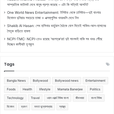
সাম্প্রতিক ফটোশুট দেখে মানুষ প্রশ্ন করেছে – এটা কি সত্যিই আপনি?
One World News Entertainment: টলিউড থেকে ঢালিউড—দুই বাংলার
বিনোদন দুনিয়ার সবচেয়ে তাজা ও এক্সক্লুসিভ খবরগুলি দেখে নিন
Shakib Al Hasan: শেখ হাসিনার ভার্চুয়াল বৈঠকে যোগ দিতেই শাকিব-আল-হাসানের
পৈতৃক বাড়িতে হামলা
NCPI-TMC: NCPI-তেও রয়েছে ‘ঘরশত্রু’রা! দুই সাংসদই নাকি সব খবর পৌঁছে
দিচ্ছেন কালীঘাট তৃণমূলে
Tags
Bangla News
Bollywood
Bollywood news
Entertainment
Foods
Health
lifestyle
Mamata Banerjee
Politics
Technology
Travel
ওয়ান ওয়ার্ল্ড নিউজ বাংলা
জীবনধারা
বাংলা নিউজ
বিনোদন
ভ্রমণ
মমতা বন্দ্যোপাধ্যায়
স্বাস্থ্য