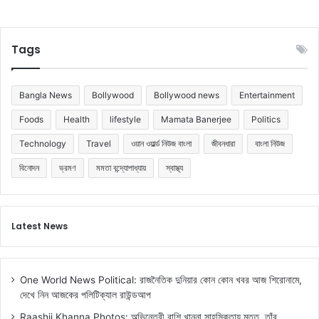
Tags
Bangla News
Bollywood
Bollywood news
Entertainment
Foods
Health
lifestyle
Mamata Banerjee
Politics
Technology
Travel
ওয়ান ওয়ার্ল্ড নিউজ বাংলা
জীবনধারা
বাংলা নিউজ
বিনোদন
ভ্রমণ
মমতা বন্দ্যোপাধ্যায়
স্বাস্থ্য
Latest News
One World News Political: রাজনৈতিক দুনিয়ার কোন কোন খবর আজ শিরোনামে,
দেখে নিন আজকের পলিটিক্যাল রাউন্ডআপ
Raashii Khanna Photos: অভিনেত্রী রাশি খান্না সাহসিকতায় মত্ত, তাঁর