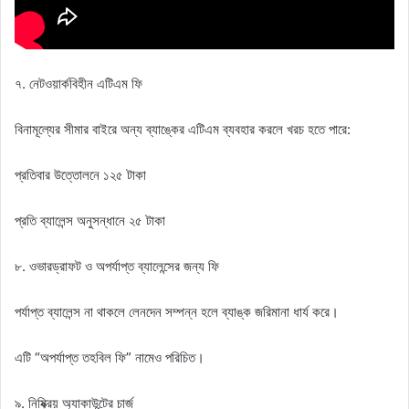
৭. নেটওয়ার্কবিহীন এটিএম ফি
বিনামূল্যের সীমার বাইরে অন্য ব্যাঙ্কের এটিএম ব্যবহার করলে খরচ হতে পারে:
প্রতিবার উত্তোলনে ১২৫ টাকা
প্রতি ব্যালেন্স অনুসন্ধানে ২৫ টাকা
৮. ওভারড্রাফট ও অপর্যাপ্ত ব্যালেন্সের জন্য ফি
পর্যাপ্ত ব্যালেন্স না থাকলে লেনদেন সম্পন্ন হলে ব্যাঙ্ক জরিমানা ধার্য করে।
এটি “অপর্যাপ্ত তহবিল ফি” নামেও পরিচিত।
৯. নিষ্ক্রিয় অ্যাকাউন্টের চার্জ