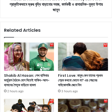
ব
প্রাকৃতিকভাবে ভ্রুর বৃদ্ধি বাড়ানোর সহজ, কার্যকরী ও রাসায়নিক-মুক্ত উপায়
e
হা
R
জানুন
ও
e
য়া
m
য়
e
Related Articles
ন
d
খ
i
হ
e
লু
s
দ
F
হ
o
য়ে
r
যা
T
ও
h
Shakib Al Hasan: শেখ হাসিনার
First Love: মানুষ কেন তাদের প্রথম
য়া
i
ভার্চুয়াল বৈঠকে যোগ দিতেই শাকিব-আল-
প্রেম কখনো ভোলে না? এর পেছনের
,
c
হাসানের পৈতৃক বাড়িতে হামলা
সাইকোলজি জেনে নিন
ফে
k
2 hours ago
3 hours ago
টে
E
যা
y
ও
e
য়া
b