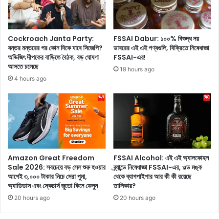
এ
r
বং
o
ভ
w
ঙ্গু
s
Cockroach Janta Party:
FSSAI Dabur: ১০০% বিশুদ্ধ নয়
র
:
যন্তর মন্তরের পর কোন দিকে যাবে সিজেপি?
ডাবরের এই এই পণ্যগুলি, বিক্রিতে নিষেধাজ্ঞা
তা
প্রা
অভিজিৎ দীপকের বাড়িতে বৈঠক, বড় ঘোষণা
FSSAI-এর!
প্র
আসতে চলেছে
কৃ
19 hours ago
তি
তি
4 hours ago
রো
ক
ধে
ভা
র
বে
প্রা
ভ্রু
কৃ
র
তি
বৃ
ক
দ্ধি
Amazon Great Freedom
FSSAI Alcohol: এই এই অ্যালকোহল
উ
বা
Sale 2026: সবচেয়ে বড় সেল শুরু হওয়ার
ব্র্যান্ডে নিষেধাজ্ঞা FSSAI-এর, ওল্ড মঙ্ক
পা
ড়া
আগেই ৩,০০০ টাকার নিচে সেরা পুমা,
থেকে ব্যাগপাইপার আর কী কী রয়েছে
য়
নো
অ্যাডিডাস এবং স্কেচার্স জুতো কিনে ফেলুন
তালিকায়?
জা
র
20 hours ago
20 hours ago
নু
স
ন
হ