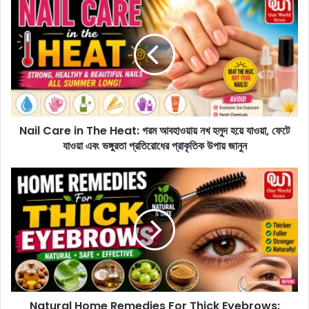
a
i
l
C
a
r
e
i
Nail Care in The Heat: গরম আবহাওয়ায় নখ হলুদ হয়ে যাওয়া, ফেটে
n
যাওয়া এবং ভঙ্গুরতা প্রতিরোধের প্রাকৃতিক উপায় জানুন
T
h
e
N
H
a
e
t
a
u
t
r
:
a
গ
l
র
H
ম
o
আ
Natural Home Remedies For Thick Eyebrows:
m