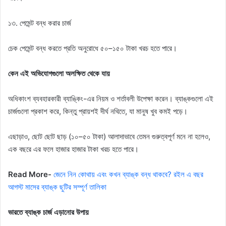
১৩. পেমেন্ট বন্ধ করার চার্জ
চেক পেমেন্ট বন্ধ করতে প্রতি অনুরোধে ৫০–১৫০ টাকা খরচ হতে পারে।
কেন এই অভিযোগগুলো অলক্ষিত থেকে যায়
অধিকাংশ ব্যবহারকারী ব্যাঙ্কিং-এর নিয়ম ও শর্তাবলী উপেক্ষা করেন। ব্যাঙ্কগুলো এই
চার্জগুলো প্রকাশ করে, কিন্তু প্রায়শই দীর্ঘ নথিতে, যা মানুষ খুব কমই পড়ে।
এছাড়াও, ছোট ছোট ছাড় (১০–৫০ টাকা) আলাদাভাবে তেমন গুরুত্বপূর্ণ মনে না হলেও,
এক বছরে এর ফলে হাজার হাজার টাকা খরচ হতে পারে।
Read More-
জেনে নিন কোথায় এবং কখন ব্যাঙ্ক বন্ধ থাকবে? রইল এ বছর
আগস্ট মাসের ব্যাঙ্ক ছুটির সম্পূর্ণ তালিকা
ভারতে ব্যাঙ্ক চার্জ এড়ানোর উপায়