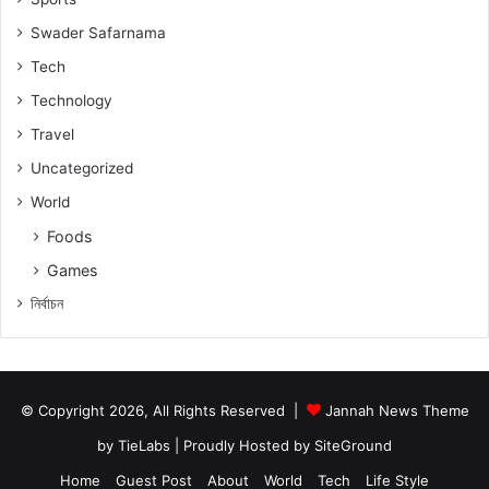
Swader Safarnama
Tech
Technology
Travel
Uncategorized
World
Foods
Games
নিৰ্বাচন
© Copyright 2026, All Rights Reserved |
Jannah News Theme
by TieLabs
| Proudly Hosted by
SiteGround
Home
Guest Post
About
World
Tech
Life Style