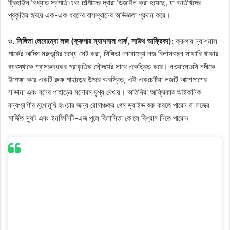
ট্রিহাউস বিখ্যাত স্থপতি এবং শিল্পীদের দ্বারা ডিজাইন করা হয়েছে, যা অতিথিদের
প্রকৃতির হৃদয়ে এক-এক ধরনের বাসস্থানের অভিজ্ঞতা প্রদান করে।
৩. সিঙ্গিতা লেবোম্বো লজ (ক্রুগার ন্যাশনাল পার্ক, সাউথ আফ্রিকা):
ক্রুগার ন্যাশনাল
পার্কের আদিম মরুভূমির মধ্যে সেট করা, সিঙ্গিতা লেবোম্বো লজ বিলাসবহুল সাফারি থাকার
ব্যবস্থাকে শ্বাসরুদ্ধকর প্রাকৃতিক সৌন্দর্যের সাথে একত্রিত করে। নওয়ানেতসি নদীকে
উপেক্ষা করে একটি রুক্ষ পাহাড়ের উপরে অবস্থিত, এই একচেটিয়া লজটি আশেপাশের
সাভানা এবং বনের পাহাড়ের মনোরম দৃশ্য দেখায়। অতিথিরা আফ্রিকার আইকনিক
বন্যপ্রাণীর মুখোমুখি হওয়ার জন্য রোমাঞ্চকর গেম ড্রাইভ শুরু করতে পারেন বা লজের
মার্জিত স্যুট এবং ইনফিনিটি-এজ পুলে বিলাসিতা কোলে বিশ্রাম নিতে পারেন৷