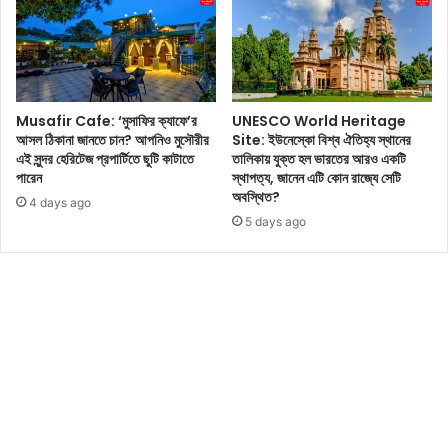
থে
বো
ল্ড
ব্লা
উ
Musafir Cafe: ‘মুসাফির ক্যাফে’র
UNESCO World Heritage
জ
আসল ঠিকানা জানতে চান? আপনিও মুসৌরীর
Site: ইউনেস্কো বিশ্ব ঐতিহ্য স্থানের
!
এই সুন্দর হেরিটেজ প্রপার্টিতে ছুটি কাটাতে
তালিকায় যুক্ত হল ভারতের আরও একটি
কি
পারেন
স্থাপত্য, জানেন এটি কোন রাজ্যে সেটি
লা
অবস্থিত?
4 days ago
র
5 days ago
পো
জে
মি
মি
র
হ
ট
নে
স
দে
খে