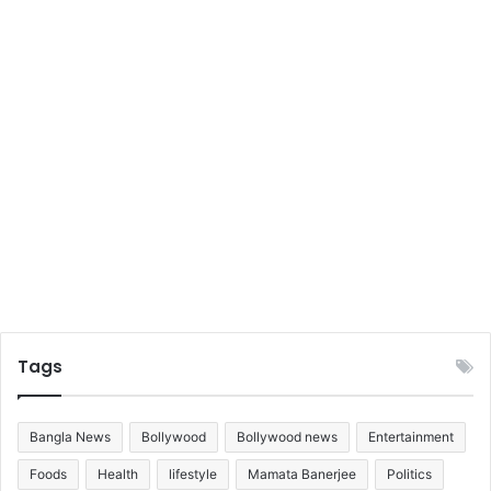
চো
খ
ফে
রা
নো
মু
শ
কি
ল
Tags
Bangla News
Bollywood
Bollywood news
Entertainment
Foods
Health
lifestyle
Mamata Banerjee
Politics