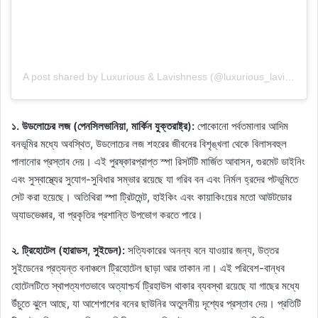
A post shared by Luxurious & Lavishness (@luxurious_lavishness)
১. উডলোচের লজ (পেনসিলভানিয়া, মার্কিন যুক্তরাষ্ট্র):
পোকোনো পর্বতমালার আদিম
বনভূমির মধ্যে অবস্থিত, উডলোচের লজ শহরের জীবনের বিশৃঙ্খলা থেকে বিলাসবহুল
পালানোর প্রস্তাব দেয়। এই পুরষ্কারপ্রাপ্ত স্পা রিসর্টটি মার্জিত আবাসন, গুরমেট ডাইনিং
এবং সুস্বাস্থ্যের সুযোগ-সুবিধার সম্ভার রয়েছে যা গরিব বন এবং নির্মল হ্রদের পটভূমিতে
সেট করা হয়েছে। অতিথিরা স্পা ট্রিটমেন্ট, হাইকিং এবং কায়াকিংয়ের মতো আউটডোর
অ্যাডভেঞ্চার, বা প্রকৃতির প্রশান্তি উপভোগ করতে পারে।
২. ট্রিহোটেল (হারাডস, সুইডেন):
সত্যিকারের অনন্য বনে যাওয়ার জন্য, উত্তর
সুইডেনের প্রত্যন্ত বনাঞ্চলে ট্রিহোটেল ছাড়া আর তাকান না। এই পরিবেশ-বান্ধব
হোটেলটিতে স্থাপত্যগতভাবে অত্যাশ্চর্য ট্রিহাউস থাকার ব্যবস্থা রয়েছে যা গাছের মধ্যে
উঁচুতে ঝুলে আছে, যা আশেপাশের বনের ছাউনির অতুলনীয় দৃশ্যের প্রস্তাব দেয়। প্রতিটি