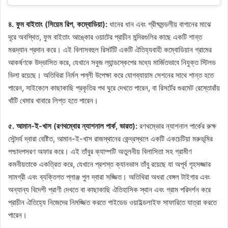
৪. ফুম বাইতাং (সিয়েম রিপ, কম্বোডিয়া):
ধানের ধান এবং গ্রীষ্মমন্ডলীয় বাগানের মাঝে
দূরে অবস্থিত, ফুম বাইতাং আঙ্কোর ওয়াটের প্রাচীন মন্দিরগুলির কাছে একটি শান্ত
মরূদ্যান প্রদান করে। এই বিলাসবহুল রিসর্টটি একটি ঐতিহ্যবাহী কম্বোডিয়ান গ্রামের
আকর্ষণকে উদ্ভাসিত করে, যেখানে সবুজ ল্যান্ডস্কেপের মধ্যে মার্জিতভাবে নিযুক্ত স্টিলড
ভিলা রয়েছে। অতিথিরা নির্মল পল্লী উপেক্ষা করে যোগব্যায়াম সেশনের সাথে শান্ত হতে
পারেন, সাইকেলে কাছাকাছি প্রকৃতির পথ ঘুরে দেখতে পারেন, বা রিসর্টের গুরমেট রেস্তোরাঁয়
খাঁটি খেমার খাবারে লিপ্ত হতে পারেন।
৫. আমান-ই-খাস (রণথম্বোর ন্যাশনাল পার্ক, ভারত):
রণথম্ভোর ন্যাশনাল পার্কের রুক্ষ
সৌন্দর্য দ্বারা বেষ্টিত, আমান-ই-খাস রাজস্থানের কেন্দ্রস্থলে একটি একচেটিয়া মরুভূমির
পশ্চাদপসরণ অফার করে। এই তাঁবুর ক্যাম্পটি অতুলনীয় বিলাসিতা সহ গ্রামীণ
কমনীয়তাকে একত্রিত করে, যেখানে প্রশস্ত ক্যানভাস তাঁবু রয়েছে যা অপূর্ব গৃহসজ্জার
সামগ্রী এবং ব্যক্তিগত প্লাঞ্জ পুল দ্বারা সজ্জিত। অতিথিরা অধরা বেঙ্গল টাইগার এবং
অন্যান্য বিদেশী প্রাণী দেখতে বা কাছাকাছি ঐতিহাসিক স্থান এবং গ্রাম পরিদর্শন করে
প্রাচীন ঐতিহ্যে নিজেদের নিমজ্জিত করতে গাইডেড ওয়াইল্ডলাইফ সাফারিতে যাত্রা করতে
পারেন।