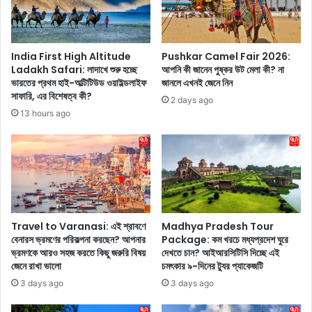
নে
i
নি
t
ন
t
e
India First High Altitude
Pushkar Camel Fair 2026:
r
Ladakh Safari: লাদাখে শুরু হচ্ছে
আপনি কী জানেন পুষ্কর উট মেলা কী? না
i
ভারতের প্রথম হাই-অল্টিটিউড ওয়াইল্ডলাইফ
জানলে এখনই জেনে নিন
n
সাফারি, এর বিশেষত্ব কী?
2 days ago
g
13 hours ago
S
a
r
e
e
:
ফি
ন
Travel to Varanasi: এই শ্রাবণে
Madhya Pradesh Tour
ফি
বেনারস ভ্রমণের পরিকল্পনা করছেন? আপনার
Package: কম খরচে মধ্যপ্রদেশ ঘুরে
ভ্রমণকে আরও সহজ করতে কিছু জরুরি বিষয়
দেখতে চান? আইআরসিটিসি দিচ্ছে এই
নে
জেনে রাখা ভালো
চমৎকার ৯-দিনের ট্যুর প্যাকেজটি
শা
ড়ি
3 days ago
3 days ago
র
সা