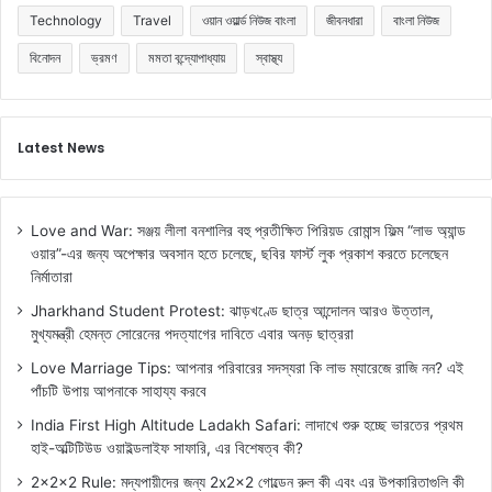
Technology
Travel
ওয়ান ওয়ার্ল্ড নিউজ বাংলা
জীবনধারা
বাংলা নিউজ
বিনোদন
ভ্রমণ
মমতা বন্দ্যোপাধ্যায়
স্বাস্থ্য
Latest News
Love and War: সঞ্জয় লীলা বনশালির বহু প্রতীক্ষিত পিরিয়ড রোমান্স ফিল্ম “লাভ অ্যান্ড
ওয়ার”-এর জন্য অপেক্ষার অবসান হতে চলেছে, ছবির ফার্স্ট লুক প্রকাশ করতে চলেছেন
নির্মাতারা
Jharkhand Student Protest: ঝাড়খণ্ডে ছাত্র আন্দোলন আরও উত্তাল,
মুখ্যমন্ত্রী হেমন্ত সোরেনের পদত্যাগের দাবিতে এবার অনড় ছাত্ররা
Love Marriage Tips: আপনার পরিবারের সদস্যরা কি লাভ ম্যারেজে রাজি নন? এই
পাঁচটি উপায় আপনাকে সাহায্য করবে
India First High Altitude Ladakh Safari: লাদাখে শুরু হচ্ছে ভারতের প্রথম
হাই-অল্টিটিউড ওয়াইল্ডলাইফ সাফারি, এর বিশেষত্ব কী?
2x2x2 Rule: মদ্যপায়ীদের জন্য 2x2x2 গোল্ডেন রুল কী এবং এর উপকারিতাগুলি কী