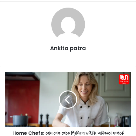
Ankita patra
H
o
m
e
C
h
e
f
s
Home Chefs: হোম শেফ থেকে প্রিমিয়াম ডাইনিং অভিজ্ঞতা সম্পর্কে
: