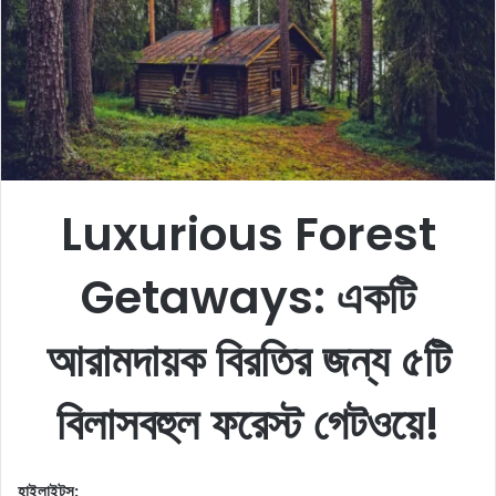
e
m
a
i
l
Luxurious Forest
Getaways:
একটি
আরামদায়ক বিরতির জন্য ৫টি
বিলাসবহুল ফরেস্ট গেটওয়ে!
হাইলাইটস: