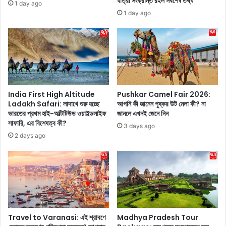
যাত্রা সংক্রান্ত রইল সর্বশেষ তথ্য
1 day ago
ল্যা
র
1 day ago
ন্ড
তা
ভি
রি
সা
খ
-
,
মু
ই
ক্ত
তি
থা
হা
কা
স
India First High Altitude
Pushkar Camel Fair 2026:
র
Ladakh Safari: লাদাখে শুরু হচ্ছে
আপনি কী জানেন পুষ্কর উট মেলা কী? না
,
ভারতের প্রথম হাই-অল্টিটিউড ওয়াইল্ডলাইফ
জানলে এখনই জেনে নিন
স
তা
সাফারি, এর বিশেষত্ব কী?
ম
ৎ
3 days ago
য়
প
2 days ago
সী
র্য
মা
,
৬
শু
০
ভে
দি
চ্ছা
ন
এ
থে
বং
Travel to Varanasi: এই শ্রাবণে
Madhya Pradesh Tour
কে
বা