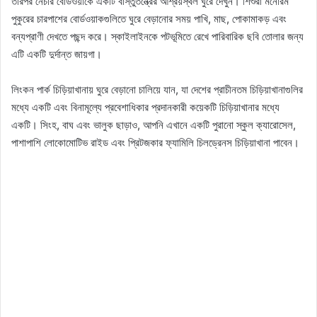
তারপর নেচার বোর্ডওয়াকে একটি বাস্তুতন্ত্রের আশ্রয়স্থল ঘুরে দেখুন। শিশুরা মনোরম
পুকুরের চারপাশের বোর্ডওয়াকগুলিতে ঘুরে বেড়ানোর সময় পাখি, মাছ, পোকামাকড় এবং
বন্যপ্রাণী দেখতে পছন্দ করে। স্কাইলাইনকে পটভূমিতে রেখে পারিবারিক ছবি তোলার জন্য
এটি একটি দুর্দান্ত জায়গা।
লিংকন পার্ক চিড়িয়াখানায় ঘুরে বেড়ানো চালিয়ে যান, যা দেশের প্রাচীনতম চিড়িয়াখানাগুলির
মধ্যে একটি এবং বিনামূল্যে প্রবেশাধিকার প্রদানকারী কয়েকটি চিড়িয়াখানার মধ্যে
একটি। সিংহ, বাঘ এবং ভালুক ছাড়াও, আপনি এখানে একটি পুরানো স্কুল ক্যারোসেল,
পাশাপাশি লোকোমোটিভ রাইড এবং প্রিটজকার ফ্যামিলি চিলড্রেনস চিড়িয়াখানা পাবেন।