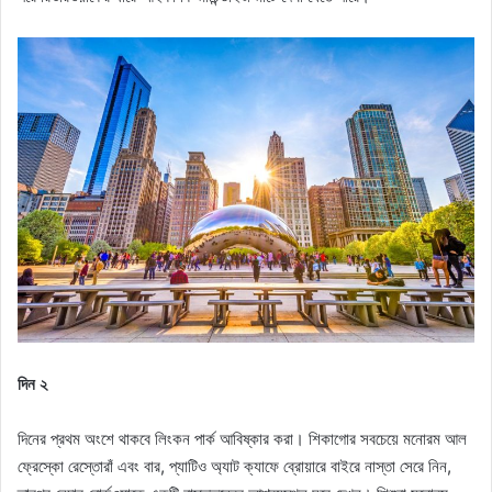
দিন ২
দিনের প্রথম অংশে থাকবে লিংকন পার্ক আবিষ্কার করা। শিকাগোর সবচেয়ে মনোরম আল
ফ্রেস্কো রেস্তোরাঁ এবং বার, প্যাটিও অ্যাট ক্যাফে ব্রোয়ারে বাইরে নাস্তা সেরে নিন,