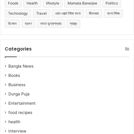
Foods
Health
lifestyle
Mamata Banerjee
Politics
Technology
Travel
ওয়ান ওয়ার্ল্ড নিউজ বাংলা
জীবনধারা
বাংলা নিউজ
বিনোদন
ভ্রমণ
মমতা বন্দ্যোপাধ্যায়
স্বাস্থ্য
Categories
Bangla News
Books
Business
Durga Puja
Entertainment
food recipes
health
Interview