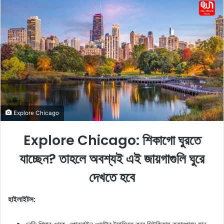
n
d
a
n
e
m
a
i
l
Explore Chicago
Explore Chicago: শিকাগো ঘুরতে
যাচ্ছেন? তাহলে অবশ্যই এই জায়গাগুলি ঘুরে
দেখতে হবে
হাইলাইটস: