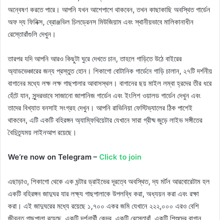
অন্বেষণ করতে পারে। আপনি যখন আশেপাশে থাকবেন, তখন কাছাকাছি অবস্থিত গার্ডেন
অফ দ্য ফিনিক্স, ব্রোঞ্জভিল চিলড্রেনস মিউজিয়াম এবং স্থানীয়ভাবে মালিকানাধীন
রেস্তোরাঁগুলি দেখুন।
তারপর যদি আপনি আরও কিছুটা ঘুরে দেখতে চান, তাহলে গাড়িতে উঠে বাইরের
অ্যাডভেঞ্চারের জন্য প্রস্তুত হোন। শিকাগো বোটানিক গার্ডেনে গাড়ি চালান, ২৭টি দর্শনীয়
বাগানের মধ্যে লক্ষ লক্ষ গাছপালার আবাসস্থল। বাগানের ছয় মাইল লম্বা হ্রদের তীর ধরে
হেঁটে যান, সুন্দরভাবে সাজানো জাপানিজ গার্ডেন এবং ইংলিশ ওয়ালড গার্ডেন দেখুন এবং
তাদের বিখ্যাত বনসাই সংগ্রহ দেখুন। আপনি রাভিনিয়া ফেস্টিভ্যালের ঠিক পাশেই
থাকবেন, এটি একটি বহিরঙ্গন অ্যাম্ফিথিয়েটার যেখানে সারা গ্রীষ্ম জুড়ে লাইভ সঙ্গীতের
বৈচিত্র্যময় লাইনআপ রয়েছে।
We’re now on Telegram –
Click to join
এছাড়াও, শিকাগো থেকে এক ঘন্টার ড্রাইভের দূরত্বে অবস্থিত, দ্য মর্টন আরবোরেটাম হল
একটি বহিরঙ্গন জাদুঘর যার লক্ষ্য গাছপালাকে উপলব্ধি করা, অধ্যয়ন করা এবং রক্ষা
করা। এই জাদুঘরের মধ্যে রয়েছে ১,৭০০ একর জমি যেখানে ২২২,০০০ এরও বেশি
জীবন্ত গাছপালা রয়েছে, একটি দর্শনার্থী কেন্দ্র, একটি রেস্তোরাঁ, একটি শিশুদের বাগান