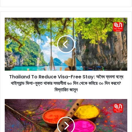
T
h
a
i
l
a
n
d
T
Thailand To Reduce Visa-Free Stay: অবৈধ ব্যবসা বন্ধে
o
থাইল্যান্ড ভিসা-মুক্ত থাকার সময়সীমা ৬০ দিন থেকে কমিয়ে ৩০ দিন করবে?
R
e
বিস্তারিত জানুন
d
u
R
c
a
e
n
V
g
i
P
s