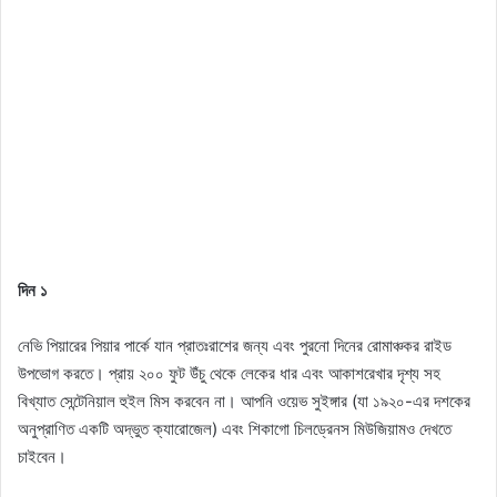
দিন ১
নেভি পিয়ারের পিয়ার পার্কে যান প্রাতঃরাশের জন্য এবং পুরনো দিনের রোমাঞ্চকর রাইড
উপভোগ করতে। প্রায় ২০০ ফুট উঁচু থেকে লেকের ধার এবং আকাশরেখার দৃশ্য সহ
বিখ্যাত সেন্টেনিয়াল হুইল মিস করবেন না। আপনি ওয়েভ সুইঙ্গার (যা ১৯২০-এর দশকের
অনুপ্রাণিত একটি অদ্ভুত ক্যারোজেল) এবং শিকাগো চিলড্রেনস মিউজিয়ামও দেখতে
চাইবেন।