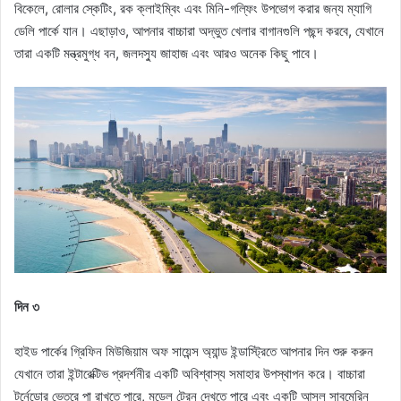
বিকেলে, রোলার স্কেটিং, রক ক্লাইম্বিং এবং মিনি-গল্ফিং উপভোগ করার জন্য ম্যাগি
ডেলি পার্কে যান। এছাড়াও, আপনার বাচ্চারা অদ্ভুত খেলার বাগানগুলি পছন্দ করবে, যেখানে
তারা একটি মন্ত্রমুগ্ধ বন, জলদস্যু জাহাজ এবং আরও অনেক কিছু পাবে।
দিন ৩
হাইড পার্কের গ্রিফিন মিউজিয়াম অফ সায়েন্স অ্যান্ড ইন্ডাস্ট্রিতে আপনার দিন শুরু করুন
যেখানে তারা ইন্টারেক্টিভ প্রদর্শনীর একটি অবিশ্বাস্য সমাহার উপস্থাপন করে। বাচ্চারা
টর্নেডোর ভেতরে পা রাখতে পারে, মডেল ট্রেন দেখতে পারে এবং একটি আসল সাবমেরিন