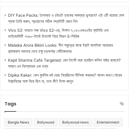
DIY Face Packs: তৈলাক্ত ও চটচটে ত্বকের সমস্যায় ভুগছেন? এই ৩টি ঘরোয়া ফেস
প্যাক তৈরি করুন, প্রয়োগের সঠিক পদ্ধতিটি জেনে নিন
Vivo S2: ভারতে লঞ্চ Vivo S2-এর, বিশাল ৭,০৫০এমএএইচ ব্যাটারি এবং
ডাইমেনসিটি ৭৩৬০-টার্বো চিপসেট নিয়ে ফিরল S-সিরিজ
Malaika Arora Bikini Looks: নীল সমুদ্রের মাঝে ইয়টে মালাইকা অরোরার
গ্ল্যামারাস অবতার দেখে চক্ষু চড়কগাছ নেটিজেনদের
Kapil Sharma Cafe Targeted: কেন টার্গেট করা হয়েছিল কপিল শর্মার ক্যাফে?
সামনে এল বিস্ফোরক এক তথ্য
Dipika Kakar: কেন মুসলিম ধর্ম বেছে নিয়েছিলেন দীপিকা কক্কর? আসল কারণ শোয়েব
ইব্রাহিমের সঙ্গে বিয়ে ছিল না, তবে কী? বিশদ জানুন
Tags
Bangla News
Bollywood
Bollywood news
Entertainment