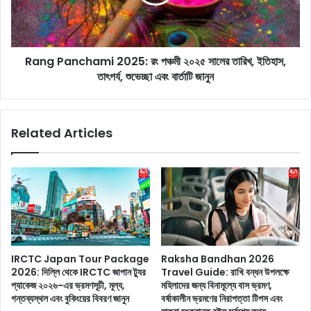
a
a
n
-
c
F
h
r
Rang Panchami 2025: রং পঞ্চমী ২০২৫ সালের তারিখ, ইতিহাস,
a
e
তাৎপর্য, শুভেচ্ছা এবং বার্তাটি জানুন
m
e
i
S
2
t
0
Related Articles
a
2
y
5
:
:
অ
রং
বৈ
প
ধ
ঞ্চ
ব্য
মী
ব
২
সা
০
IRCTC Japan Tour Package
Raksha Bandhan 2026
ব
২
2026: দিল্লি থেকে IRCTC জাপান ট্যুর
Travel Guide: রাখি বন্ধন উপলক্ষে
ন্ধে
৫
প্যাকেজ ২০২৬-এর ভ্রমণসূচী, মূল্য,
মহিলাদের জন্য বিনামূল্যে বাস ভ্রমণ,
থা
সা
গন্তব্যস্থল এবং বুকিংয়ের বিবরণ জানুন
বর্ষাকালীন ভ্রমণের নিরাপত্তা টিপস এবং
ই
লে