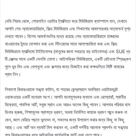
নেভি পিয়ার থেকে, শোরলাইন ওয়াটার ট্যাক্সিতে করে মিউজিয়াম ক্যাম্পাসে যান, যেখানে
আপনি শেড অ্যাকোয়ারিয়াম, ফিল্ড মিউজিয়াম এবং শিকাগোর আকাশরেখার অত্যাশ্চর্য দৃশ্য
দেখতে পাবেন। বিশেষ আকর্ষণগুলির মধ্যে রয়েছে শেড অ্যাকোয়ারিয়ামে হাঙ্গরদের
খাওয়ানোর ট্যুরে যোগদান করা এবং স্টিংরেদের সাথে আলাপচারিতা করা এবং ফিল্ড
মিউজিয়ামে ম্যাক্সিমো টাইটানোসর (মানুষের জানা সবচেয়ে বড় ডাইনোসর) এবং SUE দ্য
টি.রেক্সের সাথে একটি সেলফি তোলা। আইসক্রিম মিউজিয়ামে, একটি রেইনবো স্প্রিঙ্কল
পুলে ডুব দিন এবং খেলাধুলা এবং কল্পনার জন্য ডিজাইন করা কক্ষগুলিতে মিষ্টি খাবারের
স্বাদ নিন।
শিকাগো রিভারওয়াকে সন্ধ্যা কাটান, যা শহরের কেন্দ্রস্থলে অবস্থিত ওয়াটারফ্রন্ট
ওয়াকওয়ের একটি মনোরম অংশ। আপনি মনোমুগ্ধকর ক্যাফে এবং রেস্তোরাঁ, স্থানীয়
বিক্রেতা, পাবলিক আর্ট, সবুজ স্থান এবং আরও অনেক কিছু পাবেন। আপনার পরিবার বসে
ডিনার ক্রুজ, শিক্ষামূলক স্থাপত্য ভ্রমণ, অথবা নির্দেশিত কায়াক ভ্রমণ পছন্দ করুক না
কেন, জলে বেরিয়ে পড়তে ভুলবেন না, সকলের জন্য উপভোগ করার জন্য কিছু না কিছু
আছে। এবং আর্ট অন দ্যমার্ট মিস করবেন না, একটি দর্শনীয় আলোক প্রদর্শন যা সন্ধ্যার
পরে রিভারওয়াকের ধারে আইকনিক মার্চেন্ডাইজ মার্টে দেখা যেতে পারে।