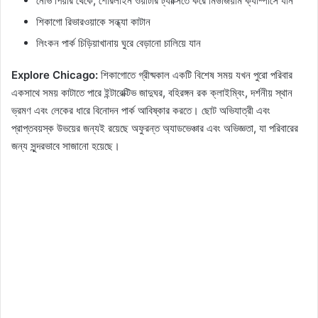
নেভি পিয়ার থেকে, শোরলাইন ওয়াটার ট্যাক্সিতে করে মিউজিয়াম ক্যাম্পাসে যান
শিকাগো রিভারওয়াকে সন্ধ্যা কাটান
লিংকন পার্ক চিড়িয়াখানায় ঘুরে বেড়ানো চালিয়ে যান
Explore Chicago:
শিকাগোতে গ্রীষ্মকাল একটি বিশেষ সময় যখন পুরো পরিবার
একসাথে সময় কাটাতে পারে ইন্টারেক্টিভ জাদুঘর, বহিরঙ্গন রক ক্লাইম্বিং, দর্শনীয় স্থান
ভ্রমণ এবং লেকের ধারে বিনোদন পার্ক আবিষ্কার করতে। ছোট অভিযাত্রী এবং
প্রাপ্তবয়স্ক উভয়ের জন্যই রয়েছে অফুরন্ত অ্যাডভেঞ্চার এবং অভিজ্ঞতা, যা পরিবারের
জন্য সুন্দরভাবে সাজানো হয়েছে।