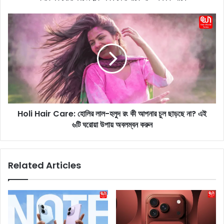
n
g
H
:
o
বা
l
দ
i
শা
H
র
a
'
i
এ
r
ক
C
থা
Holi Hair Care: হোলির লাল-হলুদ রং কী আপনার চুল ছাড়ছে না? এই
a
রা
৬টি ঘরোয়া উপায় অবলম্বন করুন
r
জা
e
'
:
গা
হো
Related Articles
নে
লি
ম
র
শ
লা
লা
ল
দা
-
র
হ