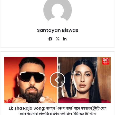
Santayan Biswas
Fa
X
Lin
ce
ke
bo
dIn
ok
E
k
T
h
a
R
a
j
a
Ek Tha Raja Song: বাদশার 'এক থা রাজা' গানে মশলাদার টুইস্ট যোগ
S
করার পর নোরা ফাতেহিকে এখন দেখা যাবে 'বডি অন মি' গানে
o