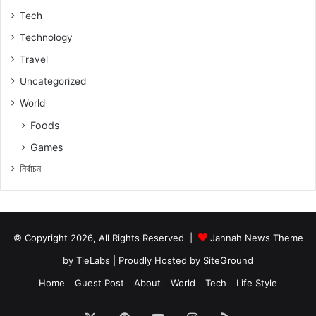
Tech
Technology
Travel
Uncategorized
World
Foods
Games
নিৰ্বাচন
© Copyright 2026, All Rights Reserved |
Jannah News Theme
by TieLabs
| Proudly Hosted by
SiteGround
Home
Guest Post
About
World
Tech
Life Style