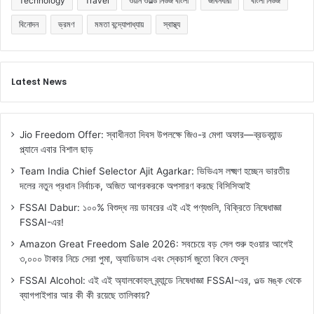
Technology
Travel
ওয়ান ওয়ার্ল্ড নিউজ বাংলা
জীবনধারা
বাংলা নিউজ
বিনোদন
ভ্রমণ
মমতা বন্দ্যোপাধ্যায়
স্বাস্থ্য
Latest News
Jio Freedom Offer: স্বাধীনতা দিবস উপলক্ষে জিও-র মেগা অফার—ব্রডব্যান্ড
প্ল্যানে এবার বিশাল ছাড়
Team India Chief Selector Ajit Agarkar: ভিভিএস লক্ষ্মণ হচ্ছেন ভারতীয়
দলের নতুন প্রধান নির্বাচক, অজিত আগরকরকে অপসারণ করছে বিসিসিআই
FSSAI Dabur: ১০০% বিশুদ্ধ নয় ডাবরের এই এই পণ্যগুলি, বিক্রিতে নিষেধাজ্ঞা
FSSAI-এর!
Amazon Great Freedom Sale 2026: সবচেয়ে বড় সেল শুরু হওয়ার আগেই
৩,০০০ টাকার নিচে সেরা পুমা, অ্যাডিডাস এবং স্কেচার্স জুতো কিনে ফেলুন
FSSAI Alcohol: এই এই অ্যালকোহল ব্র্যান্ডে নিষেধাজ্ঞা FSSAI-এর, ওল্ড মঙ্ক থেকে
ব্যাগপাইপার আর কী কী রয়েছে তালিকায়?