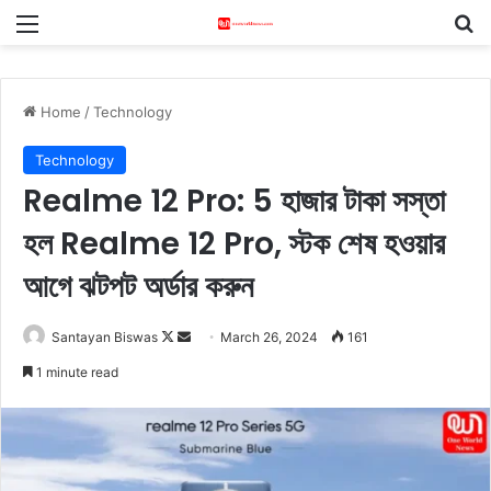
Menu
S
Home
/
Technology
Technology
Realme 12 Pro: 5 হাজার টাকা সস্তা
হল Realme 12 Pro, স্টক শেষ হওয়ার
আগে ঝটপট অর্ডার করুন
Santayan Biswas
F
S
March 26, 2024
161
o
e
1 minute read
l
n
l
d
o
a
w
n