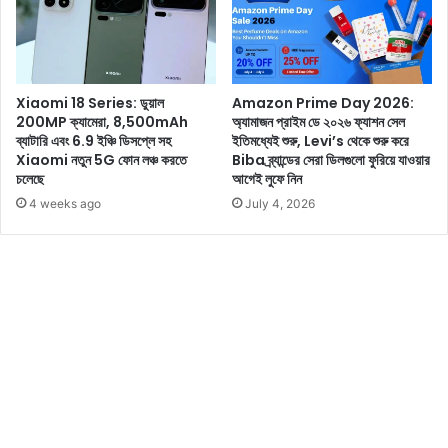
য়া
বে
উ
'
পা
ব
য়
ডি
অ
Xiaomi 18 Series: ডুয়াল
Amazon Prime Day 2026:
অ
ব
200MP ক্যামেরা, 8,500mAh
অ্যামাজন প্রাইম ডে ২০২৬ ফ্যাশন সেল
ন
ল
ব্যাটারি এবং 6.9 ইঞ্চি ডিসপ্লে সহ
ইতিমধ্যেই শুরু, Levi’s থেকে শুরু করে
মি
ম্ব
Xiaomi নতুন 5G ফোন লঞ্চ করতে
Biba ব্র্যান্ডের সেরা ডিলগুলো ফুরিয়ে যাওয়ার
'
ন
চলেছে
আগেই লুফে নিন
গা
ক
4 weeks ago
July 4, 2026
নে
রু
ন